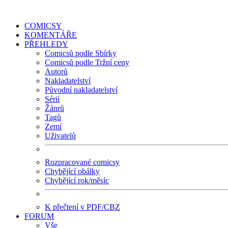
COMICSY
KOMENTÁŘE
PŘEHLEDY
Comicsů podle Sbírky
Comicsů podle Tržní ceny
Autorů
Nakladatelství
Původní nakladatelství
Sérií
Žánrů
Tagů
Zemí
Uživatelů
Rozpracované comicsy
Chybějící obálky
Chybějící rok/měsíc
K přečtení v PDF/CBZ
FORUM
Vše