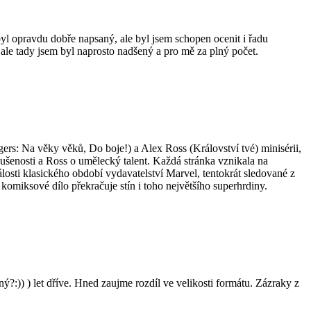
 byl opravdu dobře napsaný, ale byl jsem schopen ocenit i řadu
ale tady jsem byl naprosto nadšený a pro mě za plný počet.
ers: Na věky věků, Do boje!) a Alex Ross (Království tvé) minisérii,
zkušenosti a Ross o umělecký talent. Každá stránka vznikala na
losti klasického období vydavatelství Marvel, tentokrát sledované z
omiksové dílo překračuje stín i toho největšího superhrdiny.
?:)) ) let dříve. Hned zaujme rozdíl ve velikosti formátu. Zázraky z