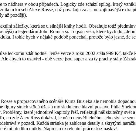
Je to nádhera v obou případech. Logicky zde schází epilog, který vznikl
nikem kreseb Alexe Rosse, což považuju za asi nejzajímavější extra př
y až později).
xtilní záložky, která se u silnější knihy hodí). Obsahuje totiž předml
benější) a legendární John Romita sr. To jsou věci, které bych do „defini
 kluka. I tohle bych v nějaké podobě ponechal, protože bylo jasné, že 
že leckomu zdát hodně. Jenže verze z roku 2002 stála 999 Kč, takže kd
 Ale abych to uzavřel - obě verze jsou super a za ty prachy stály Zázraky
 Rosse a propracovaného scénáře Kurta Busieka ale nemohla dopadnout
 figury strach střídá úžas a my sledujeme hlavní postavu Phila Sheldon
Problémy, které jednotlivé kapitoly řeší, reflektují náš skutečný svět a
. To, co zde Alex Ross dokázal, je něco neuvěřitelného. Jeho styl se sem
e odehrává v pozadí. Každá stránka je zahlcena detaily a skrytými nará
eré mi předtím unikly. Naprosto excelentní práce skrz naskrz!