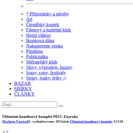
* Připomínky a návrhy
Art
Čtenářský koutek
Filmový a hudební klub
Herní vlákno
Ikonková dílna
Nakupujeme venku
Pindárna
Publicistika
Sběratelský klub
Slevy, výprodeje, bazary
Srazy, cony, festivaly
Stripy, jouky, fejky :)
BAZAR
SBÍRKY
ČLÁNKY
Ultimátní komiksový komplet #012: Zázraky
Hachette Fascicoli
1. vydání
červenec 2013
série
Ultimátní komiksový komplet
12/120
4.7