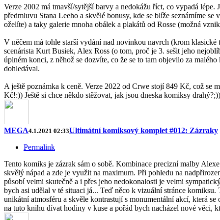
Verze 2002 má tmavší/sytější barvy a nedokážu říct, co vypadá lépe. 
předmluvu Stana Leeho a skvělé bonusy, kde se blíže seznámíme se vz
oželíte) a taky galerie mnoha obálek a plakátů od Rosse (možná vznikl
V něčem má tohle starší vydání nad novinkou navrch (krom klasické te
scenárista Kurt Busiek, Alex Ross (o tom, proč je 3. sešit jeho nejoblí
úplném konci, z něhož se dozvíte, co že se to tam objevilo za malého
dohledával.
A ještě poznámka k ceně. Verze 2022 od Crwe stojí 849 Kč, což se mů
Kč!:)) Ještě si chce někdo stěžovat, jak jsou dneska komiksy drahý?;))
MEGA
Ultimátní komiksový komplet #012: Zázraky
4.1.2021 02:33
Permalink
Tento komiks je zázrak sám o sobě. Kombinace precizní malby Alexe
skvělý nápad a zde je využit na maximum. Při pohledu na nadpřirozené
působí velmi skutečně a i přes jeho nedokonalosti je velmi sympatický. 
bych asi udělal v té situaci já... Teď něco k vizuální stránce komiksu
unikátní atmosféru a skvěle kontrastují s monumentální akcí, která s
na tuto knihu dívat hodiny v kuse a pořád bych nacházel nové věci, kt