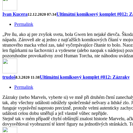
Ivan Kucera
Ultimátní komiksový komplet #012: 
12.12.2020 07:34
Permalink
„Pre ňu, ako aj pre zvyšok sveta, bola Gwen len nejaké dievča. Škod
nápadu. Zároveň ale aj jedno z najťažších komiksových čítaní v mojom
stranového macka vrhol zas, také vyčerpávajúce čítanie to bolo. Nao
len figúrkami na šachovnici a vydesene (alebo naopak s nádejou) poz
pozoruhodne provokatívny zrod Human Torcha, nie náhodou uvádzaný 
trudoš
Ultimátní komiksový komplet #012: Zázraky
8.3.2020 11:38
Permalink
Zázraky (nebo Marvels, vyberte si) ve mně při druhém čtení zanechal
tak, aby všechny události odrážely společenské nešvary a lidské zlo.
funguje vyprávění naprosto precizně, protože velmi autenticky zachyc
události celou dobu směřují a jež vlastně vůbec nepřijde.
Stejně tak v mém případě chybí obšírnjší znalost historie Marvelu, ač
dovysvětloval vyobrazení té které figury na jednotlivých stránkách. 