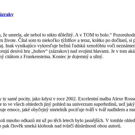
Zázraky
a, že umrela, ale nebol to nikto dôležitý. A v TOM to bolo.“ Pozoruho
 živote. Čítal som to niekoľko týždňov a teraz, krátko po dočítaní, si
zaj. Inak vynikajúco vykresľuje bežnú ľudskú xenofóbiu voči neznámem
orujú desivú hru „bohov“ (zázrakov) nad svojimi hlavami. Je v tom aká
citátom z Frankensteina. Koniec je dojemný a silný.
y ty samé pocity, jako kdysi v roce 2002. Excelentní malba Alexe Ros
 Je to ve všech ohledech jiný pohled na univerzum superhrdinů, než ja
uje emoce, jaké obyčejný smrtelník pociťuje tváří v tvář nadlidem a m
koli mnoho odkazů mi už po těch letech bylo jasnějších. V tomhle ohledu
To pak člověk smeká klobouk nad tvůrčí důsledností obou autorů.