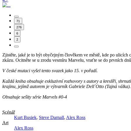
71
276
6
2
Zjistěte, jaké je to být obyčejným člověkem ve městě, kde po ulicích c
zkázu. Ocitněte se u zrodu vesmíru Marvelu, vraťte se do prvních 
V české mutaci vyšel tento svazek jako 15. v pořadí.
Každá kniha obsahuje exkluzivní rozhovory s autory a kreslíři, shrnut
krajinu, jejímž autorem je výtvarník Gabriele Dell´Otto (Tajná válka)
Obsahuje sešity série Marvels #0-4
Scénář
Kurt Busiek
,
Steve Darnall
,
Alex Ross
Art
Alex Ross