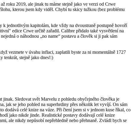
 až roku 2019, ale jinak tu máme stejně jako ve verzi od Crwe
ílohu, kterou jsem kdy viděl. Chybí tu skicy tužkou (bez problému
uvy k jednotlivým kapitolám, kde vždy na dvoustraně postupně hovoří
tivní" edice Crwe určitě zařadil. Calibre přidalo také vysvětlení na
se nejedná o náhodnou „no name“ postavu a člověk si ji pak sám
yž vezmete v úvahu inflaci, zaplatili byste za ni momentálně 1727
 tenkrát, stejně jako dnes!:)
 jinak. Sledovat svět Marvelu z pohledu obyčejného člověka je
a, jak se jeho pohled na superhrdiny přes několik let vyvíjí. On sám
 to dodává celé knize na váze. Při čtení jsem si v jednom kuse říkal, co
 hodí jako nikde jinde. Realistické postavy dodávají celé knize
žkami, ale nikdy nepůsobí nepřehledně nebo přehnaně. Zvládl bych se