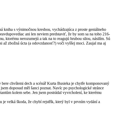
dná kniha s výnimočnou kresbou, vychádzajúca z proste geniálneho
 pravdupovediac ani len neviem predstaviť, že by som sa na toho 216-
u, ktorému nerozumejú a tak na to reagujú hrubou silou, násilím. Sú
si až zbožná úcta (a odovzdanosť?) voči vyššej moci. Zaujal ma aj
se bere chvílemi dech a scénář Kurta Busieka je chytře komponovaný
ký jsem doposud měl šanci poznat. Navíc po psychologické stránce
utantům kolem sebe. Jen jsem postrádal vyvrcholení, ke kterému
 je velká škoda, že chybí rejstřík, který byl v prvním vydání a