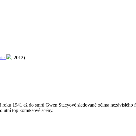
ics
, 2012)
od roku 1941 až do smrti Gwen Stacyové sledované očima nezávislého fo
olutní top komiksové scény.