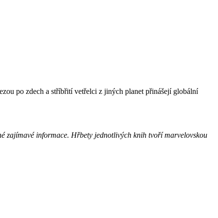
u po zdech a stříbřití vetřelci z jiných planet přinášejí globální
jiné zajímavé informace. Hřbety jednotlivých knih tvoří marvelovskou