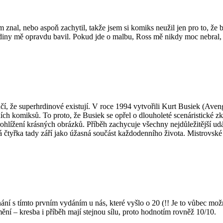
m znal, nebo aspoň zachytil, takže jsem si komiks neužil jen pro to, že
rdiny mě opravdu bavil. Pokud jde o malbu, Ross mě nikdy moc nebral, 
čí, že superhrdinové existují. V roce 1994 vytvořili Kurt Busiek (Aveng
atních komiksů. To proto, že Busiek se opřel o dlouholeté scenáristické 
ohlížení krásných obrázků. Příběh zachycuje všechny nejdůležitější udá
tyřka tady září jako úžasná součást každodenního života. Mistrovské k
í s tímto prvním vydáním u nás, které vyšlo o 20 (!! Je to vůbec možný
ění – kresba i příběh mají stejnou sílu, proto hodnotím rovněž 10/10.