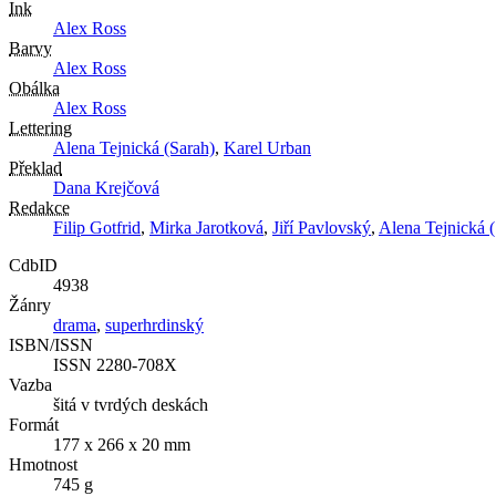
Ink
Alex Ross
Barvy
Alex Ross
Obálka
Alex Ross
Lettering
Alena Tejnická (Sarah)
,
Karel Urban
Překlad
Dana Krejčová
Redakce
Filip Gotfrid
,
Mirka Jarotková
,
Jiří Pavlovský
,
Alena Tejnická 
CdbID
4938
Žánry
drama
,
superhrdinský
ISBN/ISSN
ISSN 2280-708X
Vazba
šitá v tvrdých deskách
Formát
177 x 266 x 20 mm
Hmotnost
745 g