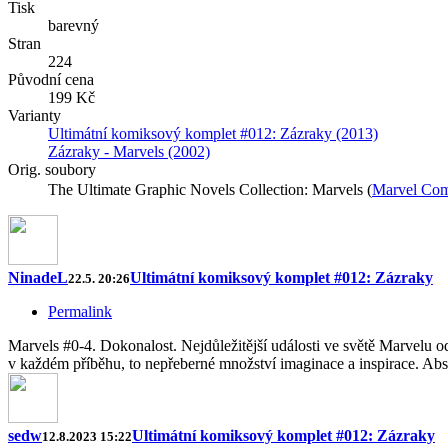
Tisk
barevný
Stran
224
Původní cena
199 Kč
Varianty
Ultimátní komiksový komplet #012: Zázraky (2013)
Zázraky - Marvels (2002)
Orig. soubory
The Ultimate Graphic Novels Collection: Marvels (
Marvel Com
NinadeL
Ultimátní komiksový komplet #012: Zázraky
22.5. 20:26
Permalink
Marvels #0-4. Dokonalost. Nejdůležitější události ve světě Marvelu 
v každém příběhu, to nepřeberné množství imaginace a inspirace. Abs
sedw
Ultimátní komiksový komplet #012: Zázraky
12.8.2023 15:22