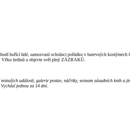
hodí hořící lidé, samozvaní ochránci pořádku v barevných kostýmech lezo
dnů Věku hrdinů a objevte svět plný ZÁZRAKŮ.
í minulých událostí, galerie postav, náčrtky, seznam zásadních knih a 
. Vychází jednou za 14 dní.