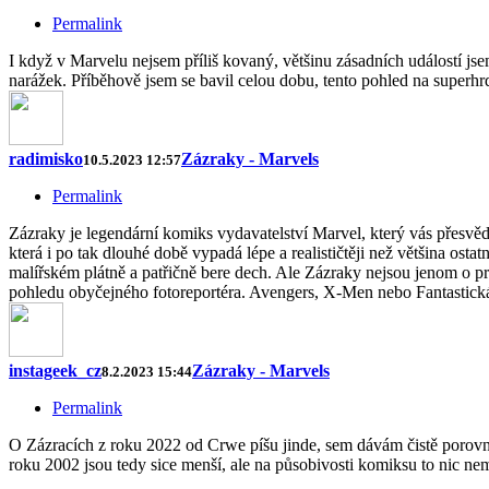
Permalink
I když v Marvelu nejsem příliš kovaný, většinu zásadních událostí jse
narážek. Příběhově jsem se bavil celou dobu, tento pohled na superh
radimisko
Zázraky - Marvels
10.5.2023 12:57
Permalink
Zázraky je legendární komiks vydavatelství Marvel, který vás přesvěd
která i po tak dlouhé době vypadá lépe a realističtěji než většina ost
malířském plátně a patřičně bere dech. Ale Zázraky nejsou jenom o pr
pohledu obyčejného fotoreportéra. Avengers, X-Men nebo Fantastická č
instageek_cz
Zázraky - Marvels
8.2.2023 15:44
Permalink
O Zázracích z roku 2022 od Crwe píšu jinde, sem dávám čistě porovnán
roku 2002 jsou tedy sice menší, ale na působivosti komiksu to nic nem