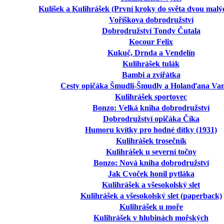
Kulíšek a Kulihrášek (První kroky do světa dvou mal
Voříškova dobrodružství
Dobrodružství Tondy Čutala
Kocour Felix
Kukuč, Drnda a Vendelín
Kulihrášek tulák
Bambi a zvířátka
Cesty opičáka Šmudli-Šmudly a Holanďana Van
Kulihrášek sportovec
Bonzo: Velká kniha dobrodružství
Dobrodružství opičáka Čika
Humoru kvítky pro hodné dítky (1931)
Kulihrášek trosečník
Kulihrášek u severní točny
Bonzo: Nová kniha dobrodružství
Jak Cvoček honil pytláka
Kulihrášek a všesokolský slet
Kulihrášek a všesokolský slet (paperback)
Kulihrášek u moře
Kulihrášek v hlubinách mořských