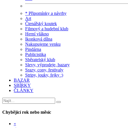
* Připomínky a návrhy
Art
Čtenářský koutek
Filmový a hudební klub
Herní vlákno
Ikonková dílna
Nakupujeme venku
Pindárna
Publicistika
Sběratelský klub
Slevy, výprodeje, bazary
Srazy, cony, festivaly
Stripy, jouky, fejky :)
BAZAR
SBÍRKY
ČLÁNKY
Chybějící rok nebo měsíc
«