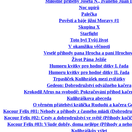
Milostné příběhy Josefa N., zvaného Juan I
Noc upírů
Palečka
Pověsti a báje jižní Moravy #1
Skupina X
Starfight
Toto byl Tvůj život
V okamžiku věčnosti
Veselé příhody pana Hrocha a paní Hrocho
Život Pána Ježíše
Humoru kvítky pro hodné dítky I. řada
Humoru kvítky pro hodné dítky II. řada
Trpaslíček Kulihrášek mezi zvířátky
Gedeon: Dobrodružství odvážného kačera
Krokodil Afrus na svobodě: Pokračování příhod kač
Kulihráškova abeceda
O věrném přátelství králíčka Rududú a kačera 
Kocour Felix #01: Nehody a příhody z časného mládí (Dobrodruž
Kocour Felix #02: Cesty a dobrodružství ve světě (Příhody kočičí
Kocour Felix #03: Všude dobře, doma nejlépe (Příhody a neho
Kulihráškův výlet