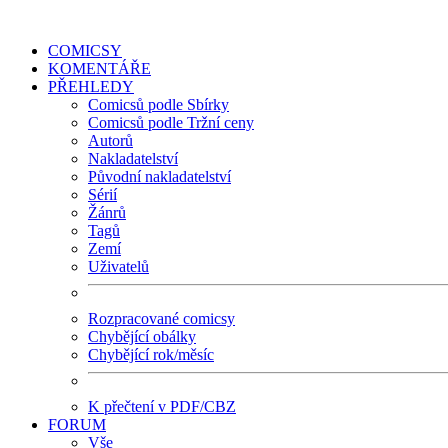
COMICSY
KOMENTÁŘE
PŘEHLEDY
Comicsů podle Sbírky
Comicsů podle Tržní ceny
Autorů
Nakladatelství
Původní nakladatelství
Sérií
Žánrů
Tagů
Zemí
Uživatelů
Rozpracované comicsy
Chybějící obálky
Chybějící rok/měsíc
K přečtení v PDF/CBZ
FORUM
Vše