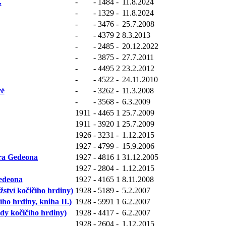
.
-
-
1484
-
11.8.2024
-
-
1329
-
11.8.2024
-
-
3476
-
25.7.2008
-
-
4379
2
8.3.2013
-
-
2485
-
20.12.2022
-
-
3875
-
27.7.2011
-
-
4495
2
23.2.2012
-
-
4522
-
24.11.2010
vé
-
-
3262
-
11.3.2008
-
-
3568
-
6.3.2009
1911
-
4465
1
25.7.2009
1911
-
3920
1
25.7.2009
1926
-
3231
-
1.12.2015
1927
-
4799
-
15.9.2006
era Gedeona
1927
-
4816
1
31.12.2005
1927
-
2804
-
1.12.2015
Gedeona
1927
-
4165
1
8.11.2008
ství kočičího hrdiny)
1928
-
5189
-
5.2.2007
ho hrdiny, kniha II.)
1928
-
5991
1
6.2.2007
dy kočičího hrdiny)
1928
-
4417
-
6.2.2007
1928
-
2604
-
1.12.2015