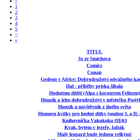
<
1
2
3
4
5
>
»
TITUL
3x ze Smíchova
Comics
Conan
Gedeon v Africe: Dobrodružství odvážného ka
Haf - příběhy pejska šibala
Hodnému dítěti (Alpa s kocourem Felixem)
Honzík a jeho dobrodružství v městečku Postý
Honzík a návštěvník z jiného světa
Humoru kvítky pro hodné dítky (soubor I. a II. 
Knihovnička Vakukoku #II/63
Kvak, bytem v jezeře, žabák
Malý leopard bude jednou velkým!