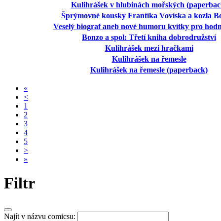
Kulihrášek v hlubinách mořských (paperbac
Šprýmovné kousky Frantíka Vovíska a kozla B
Veselý biograf aneb nové humoru kvítky pro hodn
Bonzo a spol: Třetí kniha dobrodružství
Kulihrášek mezi hračkami
Kulihrášek na řemesle
Kulihrášek na řemesle (paperback)
«
<
1
2
3
4
5
>
»
Filtr
Najít v názvu comicsu: