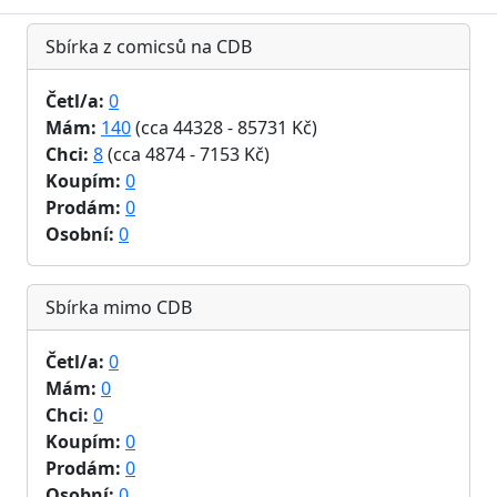
Sbírka z comicsů na CDB
Četl/a:
0
Mám:
140
(cca 44328 - 85731 Kč)
Chci:
8
(cca 4874 - 7153 Kč)
Koupím:
0
Prodám:
0
Osobní:
0
Sbírka mimo CDB
Četl/a:
0
Mám:
0
Chci:
0
Koupím:
0
Prodám:
0
Osobní:
0