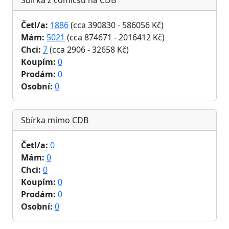
Sbírka z comicsů na CDB
Četl/a:
1886
(cca 390830 - 586056 Kč)
Mám:
5021
(cca 874671 - 2016412 Kč)
Chci:
7
(cca 2906 - 32658 Kč)
Koupím:
0
Prodám:
0
Osobní:
0
Sbírka mimo CDB
Četl/a:
0
Mám:
0
Chci:
0
Koupím:
0
Prodám:
0
Osobní:
0