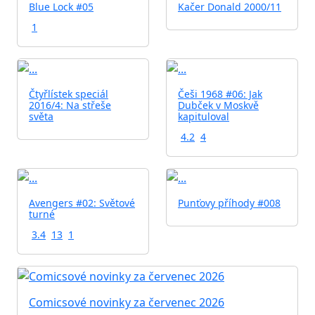
Blue Lock #05
Kačer Donald 2000/11
1
Čtyřlístek speciál
Češi 1968 #06: Jak
2016/4: Na střeše
Dubček v Moskvě
světa
kapituloval
4.2
4
Avengers #02: Světové
Punťovy příhody #008
turné
3.4
13
1
Comicsové novinky za červenec 2026