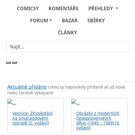
COMICSY
KOMENTÁŘE
PŘEHLEDY
FORUM
BAZAR
SBÍRKY
ČLÁNKY
Aktuálně přidáno
comicsy naposledy přidané ať už nové
nebo čerstvě vykopané
Vesnice: Ztroskotání
Obrázky z moderních
na Smaragdovém
československých
ostrově (2. vydání)
dějin (1945 – 1989) (3.
vydání)