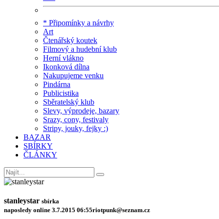
* Připomínky a návrhy
Art
Čtenářský koutek
Filmový a hudební klub
Herní vlákno
Ikonková dílna
Nakupujeme venku
Pindárna
Publicistika
Sběratelský klub
Slevy, výprodeje, bazary
Srazy, cony, festivaly
Stripy, jouky, fejky :)
BAZAR
SBÍRKY
ČLÁNKY
stanleystar
sbírka
naposledy online 3.7.2015 06:55
riotpunk@seznam.cz