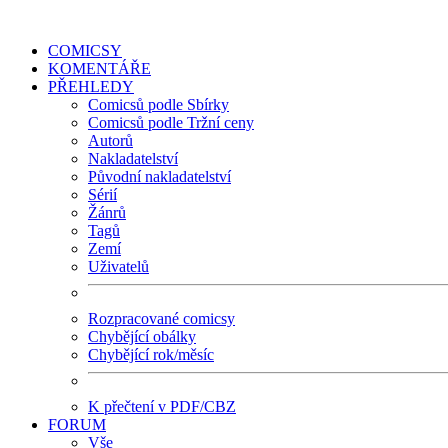
COMICSY
KOMENTÁŘE
PŘEHLEDY
Comicsů podle Sbírky
Comicsů podle Tržní ceny
Autorů
Nakladatelství
Původní nakladatelství
Sérií
Žánrů
Tagů
Zemí
Uživatelů
Rozpracované comicsy
Chybějící obálky
Chybějící rok/měsíc
K přečtení v PDF/CBZ
FORUM
Vše