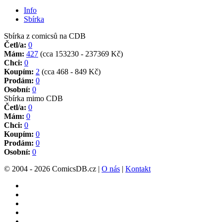
Info
Sbírka
Sbírka z comicsů na CDB
Četl/a:
0
Mám:
427
(cca 153230 - 237369 Kč)
Chci:
0
Koupím:
2
(cca 468 - 849 Kč)
Prodám:
0
Osobní:
0
Sbírka mimo CDB
Četl/a:
0
Mám:
0
Chci:
0
Koupím:
0
Prodám:
0
Osobní:
0
© 2004 - 2026 ComicsDB.cz |
O nás
|
Kontakt