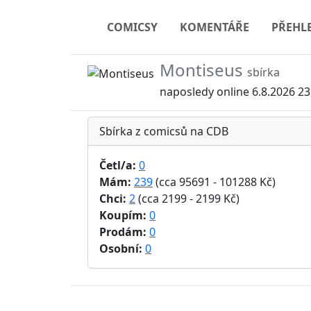
COMICSY
KOMENTÁŘE
PŘEHL
Montiseus
sbírka
naposledy online 6.8.2026 23
Sbírka z comicsů na CDB
Četl/a:
0
Mám:
239
(cca 95691 - 101288 Kč)
Chci:
2
(cca 2199 - 2199 Kč)
Koupím:
0
Prodám:
0
Osobní:
0