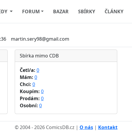
EDY
FORUM
BAZAR
SBÍRKY
ČLÁNKY
:36
martin.sery98@gmail.com
Sbírka mimo CDB
Četl/a:
0
Mám:
0
Chci:
0
Koupím:
0
Prodám:
0
Osobní:
0
© 2004 - 2026 ComicsDB.cz |
O nás
|
Kontakt