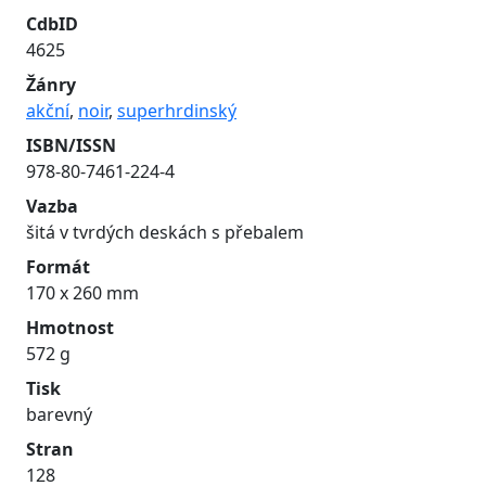
CdbID
4625
Žánry
akční
,
noir
,
superhrdinský
ISBN/ISSN
978-80-7461-224-4
Vazba
šitá v tvrdých deskách s přebalem
Formát
170 x 260 mm
Hmotnost
572 g
Tisk
barevný
Stran
128