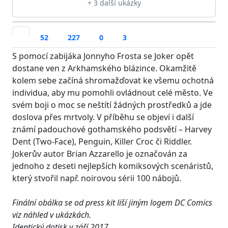
+ 3 další ukázky
52
227
0
3
S pomocí zabijáka Jonnyho Frosta se Joker opět
dostane ven z Arkhamského blázince. Okamžitě
kolem sebe začíná shromažďovat ke všemu ochotná
individua, aby mu pomohli ovládnout celé město. Ve
svém boji o moc se neštítí žádných prostředků a jde
doslova přes mrtvoly. V příběhu se objeví i další
známí padouchové gothamského podsvětí – Harvey
Dent (Two-Face), Penguin, Killer Croc či Riddler.
Jokerův autor Brian Azzarello je označován za
jednoho z deseti nejlepších komiksových scenáristů,
který stvořil např. noirovou sérii 100 nábojů.
Finální obálka se od press kit liší jiným logem DC Comics
viz náhled v ukázkách.
Identický dotisk v září 2017.