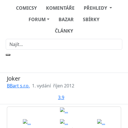
COMICSY
KOMENTÁŘE
PŘEHLEDY
FORUM
BAZAR
SBÍRKY
ČLÁNKY
Joker
BBart s.r.o.
1. vydání
říjen 2012
3.9