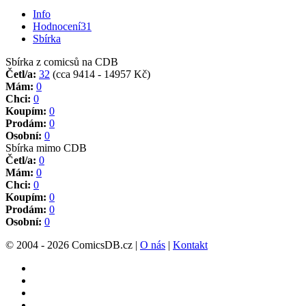
Info
Hodnocení
31
Sbírka
Sbírka z comicsů na CDB
Četl/a:
32
(cca 9414 - 14957 Kč)
Mám:
0
Chci:
0
Koupím:
0
Prodám:
0
Osobní:
0
Sbírka mimo CDB
Četl/a:
0
Mám:
0
Chci:
0
Koupím:
0
Prodám:
0
Osobní:
0
© 2004 - 2026 ComicsDB.cz |
O nás
|
Kontakt