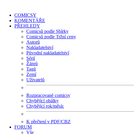
COMICSY
KOMENTÁŘE
PŘEHLEDY
Comicsů podle Sbírky
Comicsů podle Tržní ceny
Autorů
Nakladatelství
Původní nakladatelství
Sérií
Žánrů
Tagů
Zemí
Uživatelů
Rozpracované comicsy
Chybějící obálky
Chybějící rok/měsíc
K přečtení v PDF/CBZ
FORUM
Vše