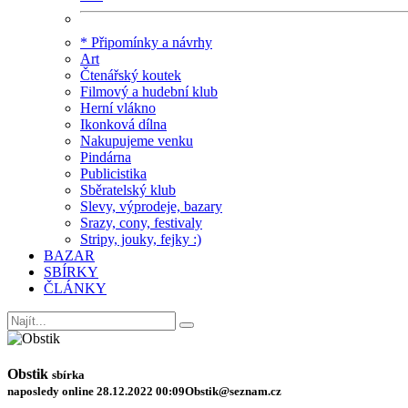
* Připomínky a návrhy
Art
Čtenářský koutek
Filmový a hudební klub
Herní vlákno
Ikonková dílna
Nakupujeme venku
Pindárna
Publicistika
Sběratelský klub
Slevy, výprodeje, bazary
Srazy, cony, festivaly
Stripy, jouky, fejky :)
BAZAR
SBÍRKY
ČLÁNKY
Obstik
sbírka
naposledy online 28.12.2022 00:09
Obstik@seznam.cz