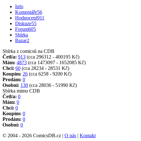
Info
Komentáře
56
Hodnocení
911
Diskuze
55
Forum
605
Sbírka
Bazar
2
Sbírka z comicsů na CDB
Četl/a:
913
(cca 296312 - 400195 Kč)
Mám:
4873
(cca 1473097 - 1652085 Kč)
Chci:
60
(cca 28234 - 28531 Kč)
Koupím:
26
(cca 6258 - 9200 Kč)
Prodám:
0
Osobní:
130
(cca 28036 - 51990 Kč)
Sbírka mimo CDB
Četl/a:
0
Mám:
0
Chci:
0
Koupím:
0
Prodám:
0
Osobní:
0
© 2004 - 2026 ComicsDB.cz |
O nás
|
Kontakt