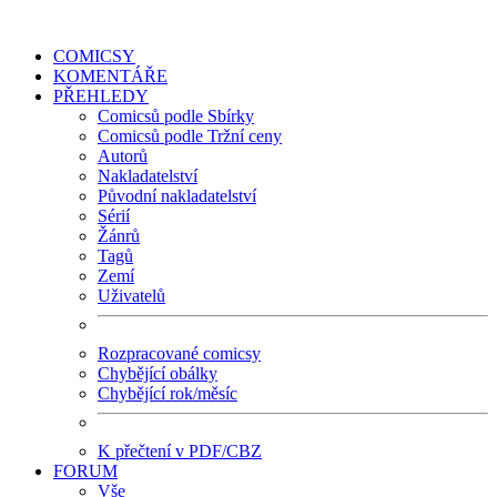
COMICSY
KOMENTÁŘE
PŘEHLEDY
Comicsů podle Sbírky
Comicsů podle Tržní ceny
Autorů
Nakladatelství
Původní nakladatelství
Sérií
Žánrů
Tagů
Zemí
Uživatelů
Rozpracované comicsy
Chybějící obálky
Chybějící rok/měsíc
K přečtení v PDF/CBZ
FORUM
Vše