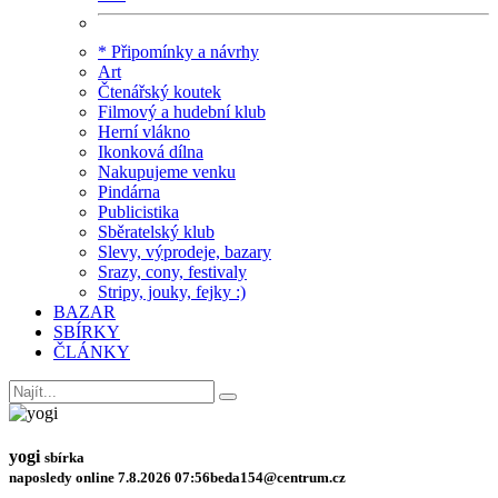
* Připomínky a návrhy
Art
Čtenářský koutek
Filmový a hudební klub
Herní vlákno
Ikonková dílna
Nakupujeme venku
Pindárna
Publicistika
Sběratelský klub
Slevy, výprodeje, bazary
Srazy, cony, festivaly
Stripy, jouky, fejky :)
BAZAR
SBÍRKY
ČLÁNKY
yogi
sbírka
naposledy online 7.8.2026 07:56
beda154@centrum.cz