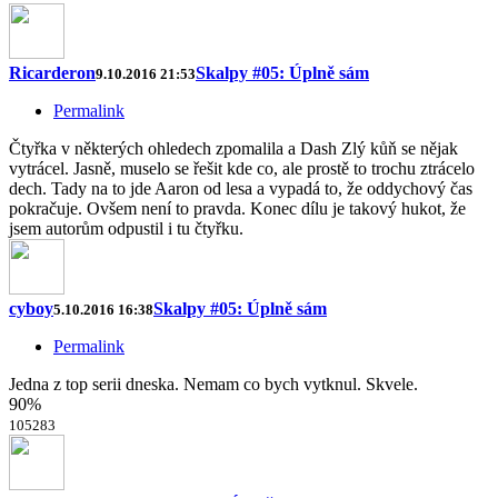
Ricarderon
Skalpy #05: Úplně sám
9.10.2016 21:53
Permalink
Čtyřka v některých ohledech zpomalila a Dash Zlý kůň se nějak
vytrácel. Jasně, muselo se řešit kde co, ale prostě to trochu ztrácelo
dech. Tady na to jde Aaron od lesa a vypadá to, že oddychový čas
pokračuje. Ovšem není to pravda. Konec dílu je takový hukot, že
jsem autorům odpustil i tu čtyřku.
cyboy
Skalpy #05: Úplně sám
5.10.2016 16:38
Permalink
Jedna z top serii dneska. Nemam co bych vytknul. Skvele.
90%
105
28
3