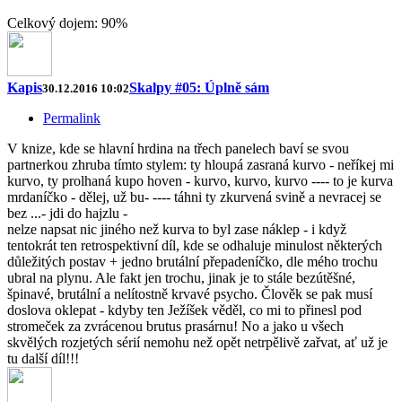
Celkový dojem: 90%
Kapis
Skalpy #05: Úplně sám
30.12.2016 10:02
Permalink
V knize, kde se hlavní hrdina na třech panelech baví se svou
partnerkou zhruba tímto stylem: ty hloupá zasraná kurvo - neříkej mi
kurvo, ty prolhaná kupo hoven - kurvo, kurvo, kurvo ---- to je kurva
mrdaníčko - dělej, už bu- ---- táhni ty zkurvená svině a nevracej se
bez ...- jdi do hajzlu -
nelze napsat nic jiného než kurva to byl zase náklep - i když
tentokrát ten retrospektivní díl, kde se odhaluje minulost některých
důležitých postav + jedno brutální přepadeníčko, dle mého trochu
ubral na plynu. Ale fakt jen trochu, jinak je to stále bezútěšné,
špinavé, brutální a nelítostně krvavé psycho. Člověk se pak musí
doslova oklepat - kdyby ten Ježíšek věděl, co mi to přinesl pod
stromeček za zvrácenou brutus prasárnu! No a jako u všech
skvělých rozjetých sérií nemohu než opět netrpělivě zařvat, ať už je
tu další díl!!!