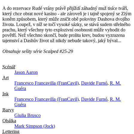
A do rezervace Rudé vrány právě přijíždí záhadný muž tisíce tváří,
který chce obrat nové kasino - ale zároveň je i tajně spojený se Zlým
koněm způsobem, který může zničit obě poloviny Dashova dvojího
života. Loupež, v níž se točí vysoké sázky, se stává sudem střelného
prachu, který všechny tyto explozivní osobnosti může vyhodit do
povětří. Než všechno skončí, bude prolita krev, budou vyzrazena
tajemství a Dashův život už nikdy nebude takový, jaký býval...
Obsahuje sešity série Scalped #25-29
Scénář
Jason Aaron
Art
Francesco Francavilla (FranCavil)
,
Davide Furnó
,
R. M.
Guéra
Ink
Francesco Francavilla (FranCavil)
,
Davide Furnó
,
R. M.
Guéra
Barvy
Giulia Brusco
Obálka
Mark Simpson (Jock)
Lettering