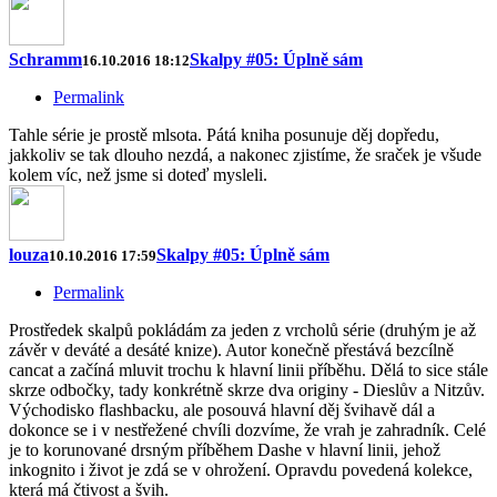
Schramm
Skalpy #05: Úplně sám
16.10.2016 18:12
Permalink
Tahle série je prostě mlsota. Pátá kniha posunuje děj dopředu,
jakkoliv se tak dlouho nezdá, a nakonec zjistíme, že sraček je všude
kolem víc, než jsme si doteď mysleli.
louza
Skalpy #05: Úplně sám
10.10.2016 17:59
Permalink
Prostředek skalpů pokládám za jeden z vrcholů série (druhým je až
závěr v deváté a desáté knize). Autor konečně přestává bezcílně
cancat a začíná mluvit trochu k hlavní linii příběhu. Dělá to sice stále
skrze odbočky, tady konkrétně skrze dva originy - Dieslův a Nitzův.
Východisko flashbacku, ale posouvá hlavní děj švihavě dál a
dokonce se i v nestřežené chvíli dozvíme, že vrah je zahradník. Celé
je to korunované drsným příběhem Dashe v hlavní linii, jehož
inkognito i život je zdá se v ohrožení. Opravdu povedená kolekce,
která má čtivost a švih.