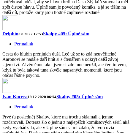
potřeboval udělat, aby se hlavní hrdina Dash Zlý kůň srovnal a měl
zpět čistou hlavu. Úplně sám je povedený komiks, a já se těším na
další díl, protože karty jsou hodně zajímavě rozdané.
Delphín
Skalpy #05: Úplně sám
5.8.2022 12:53
Permalink
Cesta do hlubin prérijních duší. Leč už se to zdá neuvěřitelné,
Aaronovi se nadále daří hrát si s čtenářem a odkrýt další závoj
tajemství. Závěrečnou akci jsem si zde moc neužil, ale čert to vem,
když tu byla taková tuna skvěle napsaných momentů, které jsou
občas řádné psycho.
Ivan Kucera
Skalpy #05: Úplně sám
19.12.2020 06:54
Permalink
Prvé (a posledné) Skalpy, ktoré ma trochu sklamali a jemne
rozčarovali. Doteraz šlo o jednu z najlepších komiksových sérií, aká
kedy vychádzala, ale v Úplne sám sa mi zdalo, že tvorcovia
naťahujú čas. Dasha som vždy vnímal ako hlavného hrdinu. Áno,