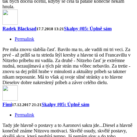
tak bych docela ocenil, kdyby se celá ta patálie konečně někam
hnula.
Radek Blacksad
Skalpy #05: Úplně sám
17.7.2018 13:21
Permalink
Pre mňa znovu slabšia časť. Bavilo ma to, ale vadili mi tri veci. Za
prvé - až príliš sa tu strieda štýl kresby a hlavne tá od Francavillu v
Nitzeho príbehu mi vadila. Za druhé - Nitzeho časť je extrémne
nudná, nezaujímavá a tých pár strán ma vôbec nebavilo. Za tretie -
znovu sa dej príliš hrabe v minulosti a aktuálny príbeh sa takmer
nikam neposunie. Má to však aj svoje silné stránky a to hlavne
Dieselov dobre nakreslený príbeh a záver celého dielu.
Fimi
Skalpy #05: Úplně sám
17.12.2017 21:21
Permalink
Tady jde hlavně o postavy a to Aaronovi sakra jde...Diesel a hlavně
konečně známe Nitzovu motivaci. Skvělé osudy, skvělé postavy,
skvělá akce, která neubírá tempo. Já nemám slov a do toho