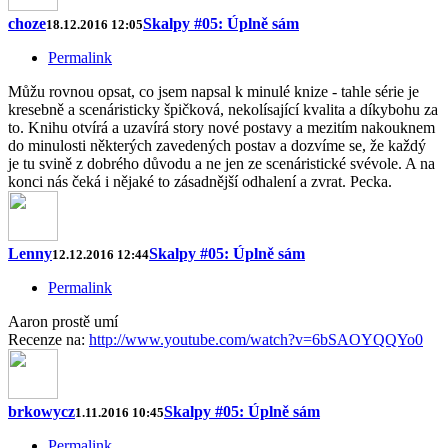
choze
Skalpy #05: Úplně sám
18.12.2016 12:05
Permalink
Můžu rovnou opsat, co jsem napsal k minulé knize - tahle série je
kresebně a scenáristicky špičková, nekolísající kvalita a díkybohu za
to. Knihu otvírá a uzavírá story nové postavy a mezitím nakouknem
do minulosti některých zavedených postav a dozvíme se, že každý
je tu svině z dobrého důvodu a ne jen ze scenáristické svévole. A na
konci nás čeká i nějaké to zásadnější odhalení a zvrat. Pecka.
Lenny
Skalpy #05: Úplně sám
12.12.2016 12:44
Permalink
Aaron prostě umí
Recenze na:
http://www.youtube.com/watch?v=6bSAOYQQYo0
brkowycz
Skalpy #05: Úplně sám
1.11.2016 10:45
Permalink