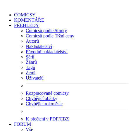
COMICSY
KOMENTÁŘE
PŘEHLEDY
Comicsů podle Sbírky
Comicsů podle Tržní ceny
Autorů
Nakladatelství
Původní nakladatelství
Sérií
Žánrů
Tagů
Zemí
Uživatelů
Rozpracované comicsy
Chybějící obálky
Chybějící rok/měsíc
K přečtení v PDF/CBZ
FORUM
Vše