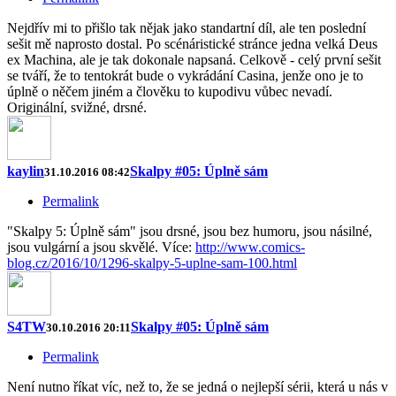
Nejdřív mi to přišlo tak nějak jako standartní díl, ale ten poslední
sešit mě naprosto dostal. Po scénáristické stránce jedna velká Deus
ex Machina, ale je tak dokonale napsaná. Celkově - celý první sešit
se tváří, že to tentokrát bude o vykrádání Casina, jenže ono je to
úplně o něčem jiném a člověku to kupodivu vůbec nevadí.
Originální, svižné, drsné.
kaylin
Skalpy #05: Úplně sám
31.10.2016 08:42
Permalink
"Skalpy 5: Úplně sám" jsou drsné, jsou bez humoru, jsou násilné,
jsou vulgární a jsou skvělé. Více:
http://www.comics-
blog.cz/2016/10/1296-skalpy-5-uplne-sam-100.html
S4TW
Skalpy #05: Úplně sám
30.10.2016 20:11
Permalink
Není nutno říkat víc, než to, že se jedná o nejlepší sérii, která u nás v