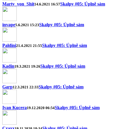
Marty_von_Shit
Skalpy #05: Úplně sám
14.6.2021 16:57
invape
Skalpy #05: Úplně sám
5.6.2021 15:23
Paldini
Skalpy #05: Úplně sám
21.4.2021 21:55
Kadin
Skalpy #05: Úplně sám
19.3.2021 19:26
Garp
Skalpy #05: Úplně sám
12.3.2021 22:33
Ivan Kucera
Skalpy #05: Úplně sám
19.12.2020 06:54
Craxx
Skalpy #05: Úplně sám
19.11.2020 18:34