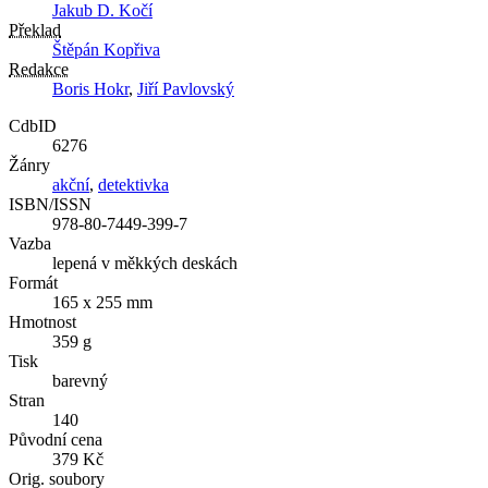
Jakub D. Kočí
Překlad
Štěpán Kopřiva
Redakce
Boris Hokr
,
Jiří Pavlovský
CdbID
6276
Žánry
akční
,
detektivka
ISBN/ISSN
978-80-7449-399-7
Vazba
lepená v měkkých deskách
Formát
165 x 255 mm
Hmotnost
359 g
Tisk
barevný
Stran
140
Původní cena
379 Kč
Orig. soubory