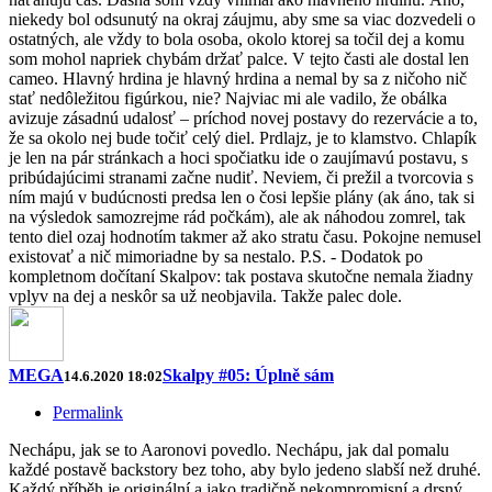
niekedy bol odsunutý na okraj záujmu, aby sme sa viac dozvedeli o
ostatných, ale vždy to bola osoba, okolo ktorej sa točil dej a komu
som mohol napriek chybám držať palce. V tejto časti ale dostal len
cameo. Hlavný hrdina je hlavný hrdina a nemal by sa z ničoho nič
stať nedôležitou figúrkou, nie? Najviac mi ale vadilo, že obálka
avizuje zásadnú udalosť – príchod novej postavy do rezervácie a to,
že sa okolo nej bude točiť celý diel. Prdlajz, je to klamstvo. Chlapík
je len na pár stránkach a hoci spočiatku ide o zaujímavú postavu, s
pribúdajúcimi stranami začne nudiť. Neviem, či prežil a tvorcovia s
ním majú v budúcnosti predsa len o čosi lepšie plány (ak áno, tak si
na výsledok samozrejme rád počkám), ale ak náhodou zomrel, tak
tento diel ozaj hodnotím takmer až ako stratu času. Pokojne nemusel
existovať a nič mimoriadne by sa nestalo. P.S. - Dodatok po
kompletnom dočítaní Skalpov: tak postava skutočne nemala žiadny
vplyv na dej a neskôr sa už neobjavila. Takže palec dole.
MEGA
Skalpy #05: Úplně sám
14.6.2020 18:02
Permalink
Nechápu, jak se to Aaronovi povedlo. Nechápu, jak dal pomalu
každé postavě backstory bez toho, aby bylo jedeno slabší než druhé.
Každý příběh je originální a jako tradičně nekompromisní a drsný.