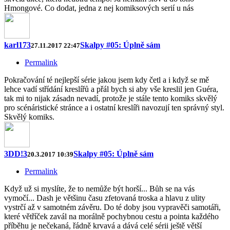
Hmongové. Co dodat, jedna z nej komiksových serií u nás
karl173
Skalpy #05: Úplně sám
27.11.2017 22:47
Permalink
Pokračování té nejlepší série jakou jsem kdy četl a i když se mě
lehce vadí střídání kreslířů a přál bych si aby vše kreslil jen Guéra,
tak mi to nijak zásadn nevadí, protože je stále tento komiks skvělý
pro scénáristické stránce a i ostatní kreslíři navozují ten správný styl.
Skvělý komiks.
3DD!3
Skalpy #05: Úplně sám
20.3.2017 10:39
Permalink
Když už si myslíte, že to nemůže být horší... Bůh se na vás
vymočí... Dash je většinu času zfetovaná troska a hlavu z ulity
vystrčí až v samotném závěru. Do té doby jsou vypravěči samotáři,
které větříček zavál na morálně pochybnou cestu a pointa každého
příběhu je nečekaná, řádně krvavá a dává celé sérii ještě větší