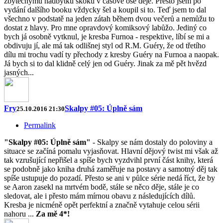
zbytečnýmu nadbytku skoků v časové ose děje. Přesto jsem po
vydání dalšího booku vždycky šel a koupil si to. Teď jsem to dal
všechno v podstatě na jeden zátah během dvou večerů a nemůžu to
dostat z hlavy. Pro mne opravdový komiksový labůžo. Jediný co
bych já osobně vytknul, je kresba Furnoa - respektive, líbí se mi a
obdivuju jí, ale má tak odlišnej styl od R.M. Guéry, že od třetího
dílu mi trochu vadí ty přechody z kresby Guéry na Furnoa a naopak.
Já bych si to dal klidně celý jen od Guéry. Jinak za mě pět hvězd
jasných...
Fry
Skalpy #05: Úplně sám
25.10.2016 21:30
Permalink
"Skalpy #05: Úplně sám"
- Skalpy se nám dostaly do poloviny a
situace se začíná pomalu vyjasňovat. Hlavní dějový twist mi však až
tak vzrušující nepřišel a spíše bych vyzdvihl první část knihy, která
se podobně jako kniha druhá zaměřuje na postavy a samotný děj tak
spíše ustupuje do pozadí. Přesto se ani v půlce série nedá říct, že by
se Aaron zasekl na mrtvém bodě, stále se něco děje, stále je co
sledovat, ale i přesto mám mírnou obavu z následujících dílů.
Kresba je nicméně opět perfektní a značně vytahuje celou sérii
nahoru ...
Za mě 4*!