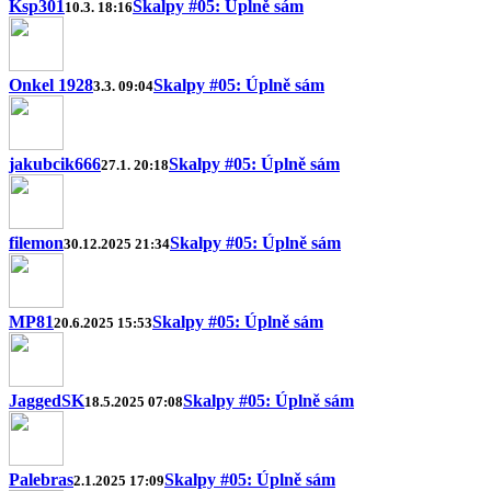
Ksp301
Skalpy #05: Úplně sám
10.3. 18:16
Onkel 1928
Skalpy #05: Úplně sám
3.3. 09:04
jakubcik666
Skalpy #05: Úplně sám
27.1. 20:18
filemon
Skalpy #05: Úplně sám
30.12.2025 21:34
MP81
Skalpy #05: Úplně sám
20.6.2025 15:53
JaggedSK
Skalpy #05: Úplně sám
18.5.2025 07:08
Palebras
Skalpy #05: Úplně sám
2.1.2025 17:09