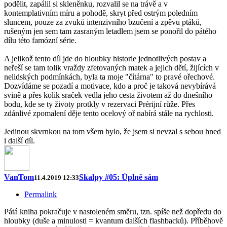
podělit, zapálil si skleněnku, rozvalil se na trávě a v
kontemplativním míru a pohodě, skryt před ostrým poledním
sluncem, pouze za zvuků intenzivního bzučení a zpěvu ptáků,
rušeným jen sem tam zasraným letadlem jsem se ponořil do pátého
dílu této famózní série.
A jelikož tento díl jde do hloubky historie jednotlivých postav a
neřeší se tam tolik vraždy zfetovaných matek a jejich dětí, žijících v
nelidských podmínkách, byla ta moje "čítárna" to pravé ořechové.
Dozvídáme se pozadí a motivace, kdo a proč je taková nevybírává
svině a přes kolik sraček vedla jeho cesta životem až do dnešního
bodu, kde se ty životy protkly v rezervaci Prérijní růže. Přes
zdánlivé zpomalení děje tento ocelový oř nabírá stále na rychlosti.
Jedinou skvrnkou na tom všem bylo, že jsem si nevzal s sebou hned
i další díl.
VanTom
Skalpy #05: Úplně sám
11.4.2019 12:33
Permalink
Pátá kniha pokračuje v nastoleném směru, tzn. spíše než dopředu do
hloubky (duše a minulosti = kvantum dalších flashbacků). Příběhově