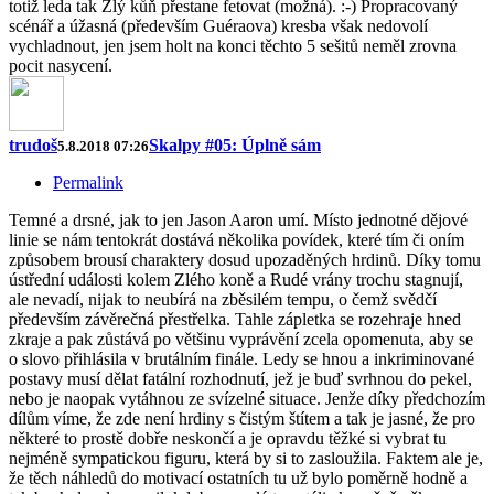
totiž leda tak Zlý kůň přestane fetovat (možná). :-) Propracovaný
scénář a úžasná (především Guéraova) kresba však nedovolí
vychladnout, jen jsem holt na konci těchto 5 sešitů neměl zrovna
pocit nasycení.
trudoš
Skalpy #05: Úplně sám
5.8.2018 07:26
Permalink
Temné a drsné, jak to jen Jason Aaron umí. Místo jednotné dějové
linie se nám tentokrát dostává několika povídek, které tím či oním
způsobem brousí charaktery dosud upozaděných hrdinů. Díky tomu
ústřední události kolem Zlého koně a Rudé vrány trochu stagnují,
ale nevadí, nijak to neubírá na zběsilém tempu, o čemž svědčí
především závěrečná přestřelka. Tahle zápletka se rozehraje hned
zkraje a pak zůstává po většinu vyprávění zcela opomenuta, aby se
o slovo přihlásila v brutálním finále. Ledy se hnou a inkriminované
postavy musí dělat fatální rozhodnutí, jež je buď svrhnou do pekel,
nebo je naopak vytáhnou ze svízelné situace. Jenže díky předchozím
dílům víme, že zde není hrdiny s čistým štítem a tak je jasné, že pro
některé to prostě dobře neskončí a je opravdu těžké si vybrat tu
nejméně sympatickou figuru, která by si to zasloužila. Faktem ale je,
že těch náhledů do motivací ostatních tu už bylo poměrně hodně a