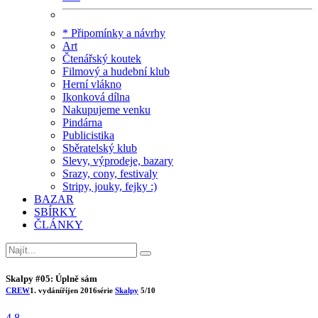
* Připomínky a návrhy
Art
Čtenářský koutek
Filmový a hudební klub
Herní vlákno
Ikonková dílna
Nakupujeme venku
Pindárna
Publicistika
Sběratelský klub
Slevy, výprodeje, bazary
Srazy, cony, festivaly
Stripy, jouky, fejky :)
BAZAR
SBÍRKY
ČLÁNKY
Skalpy #05: Úplně sám
CREW
1. vydání
říjen 2016
série
Skalpy
5/10
4.8