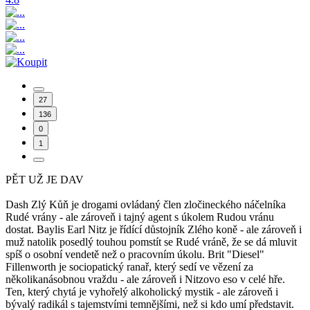
27
136
0
1
PĚT UŽ JE DAV
Dash Zlý Kůň je drogami ovládaný člen zločineckého náčelníka
Rudé vrány - ale zároveň i tajný agent s úkolem Rudou vránu
dostat. Baylis Earl Nitz je řídící důstojník Zlého koně - ale zároveň i
muž natolik posedlý touhou pomstít se Rudé vráně, že se dá mluvit
spíš o osobní vendetě než o pracovním úkolu. Brit "Diesel"
Fillenworth je sociopatický ranař, který sedí ve vězení za
několikanásobnou vraždu - ale zároveň i Nitzovo eso v celé hře.
Ten, který chytá je vyhořelý alkoholický mystik - ale zároveň i
bývalý radikál s tajemstvími temnějšími, než si kdo umí představit.