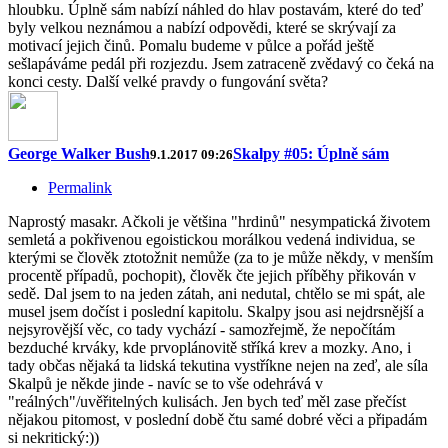
hloubku. Úplně sám nabízí náhled do hlav postavám, které do teď
byly velkou neznámou a nabízí odpovědi, které se skrývají za
motivací jejich činů. Pomalu budeme v půlce a pořád ještě
sešlapáváme pedál při rozjezdu. Jsem zatraceně zvědavý co čeká na
konci cesty. Další velké pravdy o fungování světa?
George Walker Bush
Skalpy #05: Úplně sám
9.1.2017 09:26
Permalink
Naprostý masakr. Ačkoli je většina "hrdinů" nesympatická životem
semletá a pokřivenou egoistickou morálkou vedená individua, se
kterými se člověk ztotožnit nemůže (za to je může někdy, v menším
procentě případů, pochopit), člověk čte jejich příběhy přikován v
sedě. Dal jsem to na jeden zátah, ani nedutal, chtělo se mi spát, ale
musel jsem dočíst i poslední kapitolu. Skalpy jsou asi nejdrsnější a
nejsyrovější věc, co tady vychází - samozřejmě, že nepočítám
bezduché krváky, kde prvoplánovitě stříká krev a mozky. Ano, i
tady občas nějaká ta lidská tekutina vystříkne nejen na zeď, ale síla
Skalpů je někde jinde - navíc se to vše odehrává v
"reálných"/uvěřitelných kulisách. Jen bych teď měl zase přečíst
nějakou pitomost, v poslední době čtu samé dobré věci a připadám
si nekritický:))