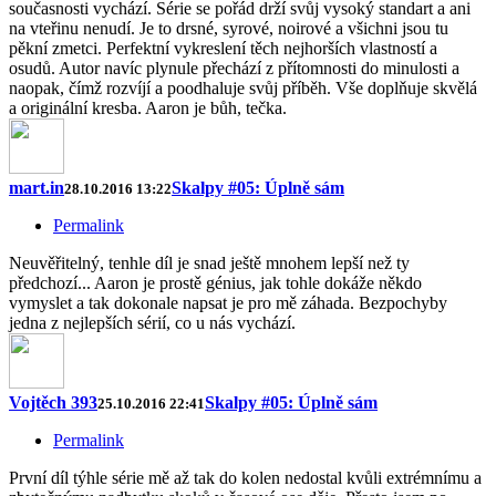
současnosti vychází. Série se pořád drží svůj vysoký standart a ani
na vteřinu nenudí. Je to drsné, syrové, noirové a všichni jsou tu
pěkní zmetci. Perfektní vykreslení těch nejhorších vlastností a
osudů. Autor navíc plynule přechází z přítomnosti do minulosti a
naopak, čímž rozvíjí a poodhaluje svůj příběh. Vše doplňuje skvělá
a originální kresba. Aaron je bůh, tečka.
mart.in
Skalpy #05: Úplně sám
28.10.2016 13:22
Permalink
Neuvěřitelný, tenhle díl je snad ještě mnohem lepší než ty
předchozí... Aaron je prostě génius, jak tohle dokáže někdo
vymyslet a tak dokonale napsat je pro mě záhada. Bezpochyby
jedna z nejlepších sérií, co u nás vychází.
Vojtěch 393
Skalpy #05: Úplně sám
25.10.2016 22:41
Permalink
První díl týhle série mě až tak do kolen nedostal kvůli extrémnímu a