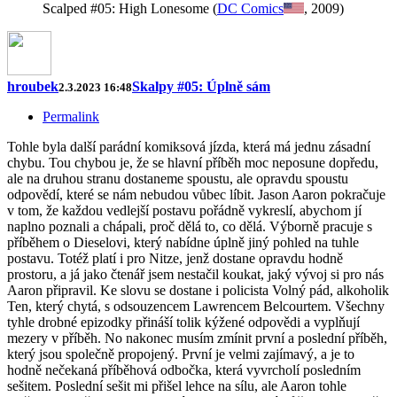
Scalped #05: High Lonesome (
DC Comics
, 2009)
hroubek
Skalpy #05: Úplně sám
2.3.2023 16:48
Permalink
Tohle byla další parádní komiksová jízda, která má jednu zásadní
chybu. Tou chybou je, že se hlavní příběh moc neposune dopředu,
ale na druhou stranu dostaneme spoustu, ale opravdu spoustu
odpovědí, které se nám nebudou vůbec líbit. Jason Aaron pokračuje
v tom, že každou vedlejší postavu pořádně vykreslí, abychom jí
naplno poznali a chápali, proč dělá to, co dělá. Výborně pracuje s
příběhem o Dieselovi, který nabídne úplně jiný pohled na tuhle
postavu. Totéž platí i pro Nitze, jenž dostane opravdu hodně
prostoru, a já jako čtenář jsem nestačil koukat, jaký vývoj si pro nás
Aaron připravil. Ke slovu se dostane i policista Volný pád, alkoholik
Ten, který chytá, s odsouzencem Lawrencem Belcourtem. Všechny
tyhle drobné epizodky přináší tolik kýžené odpovědi a vyplňují
mezery v příběh. No nakonec musím zmínit první a poslední příběh,
který jsou společně propojený. První je velmi zajímavý, a je to
hodně nečekaná příběhová odbočka, která vyvrcholí posledním
sešitem. Poslední sešit mi přišel lehce na sílu, ale Aaron tohle