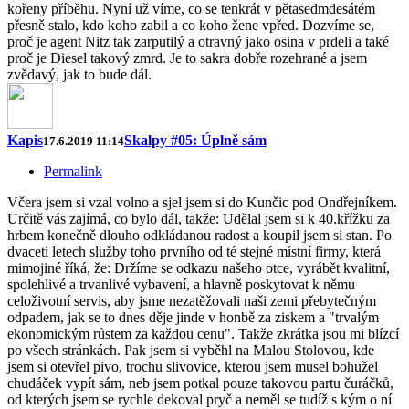
kořeny příběhu. Nyní už víme, co se tenkrát v pětasedmdesátém
přesně stalo, kdo koho zabil a co koho žene vpřed. Dozvíme se,
proč je agent Nitz tak zarputilý a otravný jako osina v prdeli a také
proč je Diesel takový zmrd. Je to sakra dobře rozehrané a jsem
zvědavý, jak to bude dál.
Kapis
Skalpy #05: Úplně sám
17.6.2019 11:14
Permalink
Včera jsem si vzal volno a sjel jsem si do Kunčic pod Ondřejníkem.
Určitě vás zajímá, co bylo dál, takže: Udělal jsem si k 40.křížku za
hrbem konečně dlouho odkládanou radost a koupil jsem si stan. Po
dvaceti letech služby toho prvního od té stejné místní firmy, která
mimojiné říká, že: Držíme se odkazu našeho otce, vyrábět kvalitní,
spolehlivé a trvanlivé vybavení, a hlavně poskytovat k němu
celoživotní servis, aby jsme nezatěžovali naši zemi přebytečným
odpadem, jak se to dnes děje jinde v honbě za ziskem a "trvalým
ekonomickým růstem za každou cenu". Takže zkrátka jsou mi blízcí
po všech stránkách. Pak jsem si vyběhl na Malou Stolovou, kde
jsem si otevřel pivo, trochu slivovice, kterou jsem musel bohužel
chudáček vypít sám, neb jsem potkal pouze takovou partu čuráčků,
od kterých jsem se rychle dekoval pryč a neměl se tudíž s kým o ní