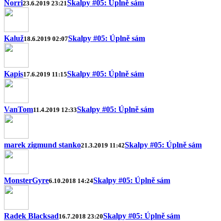
Norri
Skalpy #05: Úplně sám
23.6.2019 23:21
Kaluž
Skalpy #05: Úplně sám
18.6.2019 02:07
Kapis
Skalpy #05: Úplně sám
17.6.2019 11:15
VanTom
Skalpy #05: Úplně sám
11.4.2019 12:33
marek zigmund stanko
Skalpy #05: Úplně sám
21.3.2019 11:42
MonsterGyre
Skalpy #05: Úplně sám
6.10.2018 14:24
Radek Blacksad
Skalpy #05: Úplně sám
16.7.2018 23:20