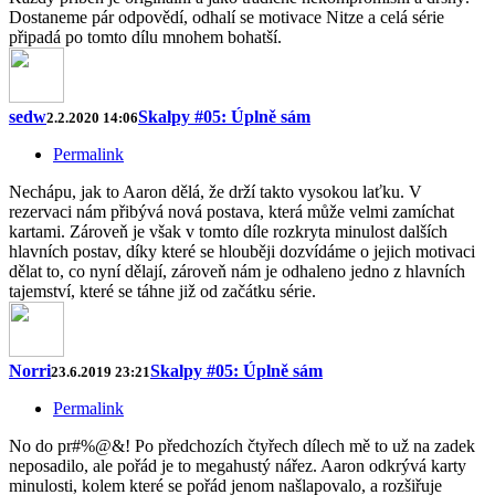
Dostaneme pár odpovědí, odhalí se motivace Nitze a celá série
připadá po tomto dílu mnohem bohatší.
sedw
Skalpy #05: Úplně sám
2.2.2020 14:06
Permalink
Nechápu, jak to Aaron dělá, že drží takto vysokou laťku. V
rezervaci nám přibývá nová postava, která může velmi zamíchat
kartami. Zároveň je však v tomto díle rozkryta minulost dalších
hlavních postav, díky které se hlouběji dozvídáme o jejich motivaci
dělat to, co nyní dělají, zároveň nám je odhaleno jedno z hlavních
tajemství, které se táhne již od začátku série.
Norri
Skalpy #05: Úplně sám
23.6.2019 23:21
Permalink
No do pr#%@&! Po předchozích čtyřech dílech mě to už na zadek
neposadilo, ale pořád je to megahustý nářez. Aaron odkrývá karty
minulosti, kolem které se pořád jenom našlapovalo, a rozšiřuje