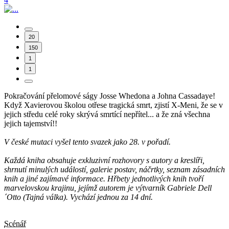
20
150
1
1
Pokračování přelomové ságy Josse Whedona a Johna Cassadaye!
Když Xavierovou školou otřese tragická smrt, zjistí X-Meni, že se v
jejich středu celé roky skrývá smrtící nepřítel... a že zná všechna
jejich tajemství!!
V české mutaci vyšel tento svazek jako 28. v pořadí.
Každá kniha obsahuje exkluzivní rozhovory s autory a kreslíři,
shrnutí minulých událostí, galerie postav, náčrtky, seznam zásadních
knih a jiné zajímavé informace. Hřbety jednotlivých knih tvoří
marvelovskou krajinu, jejímž autorem je výtvarník Gabriele Dell
´Otto (Tajná válka). Vychází jednou za 14 dní.
Scénář