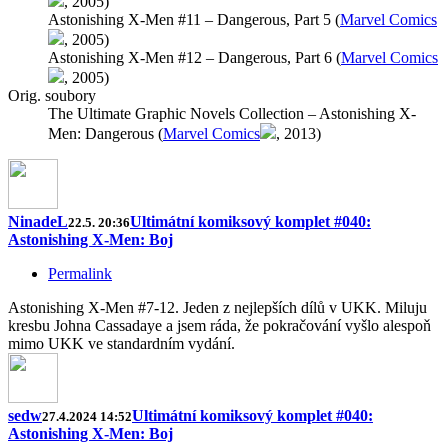
, 2005)
Astonishing X-Men #11 – Dangerous, Part 5 (
Marvel Comics
, 2005)
Astonishing X-Men #12 – Dangerous, Part 6 (
Marvel Comics
, 2005)
Orig. soubory
The Ultimate Graphic Novels Collection – Astonishing X-
Men: Dangerous (
Marvel Comics
, 2013)
NinadeL
Ultimátní komiksový komplet #040:
22.5. 20:36
Astonishing X-Men: Boj
Permalink
Astonishing X-Men #7-12. Jeden z nejlepších dílů v UKK. Miluju
kresbu Johna Cassadaye a jsem ráda, že pokračování vyšlo alespoň
mimo UKK ve standardním vydání.
sedw
Ultimátní komiksový komplet #040:
27.4.2024 14:52
Astonishing X-Men: Boj