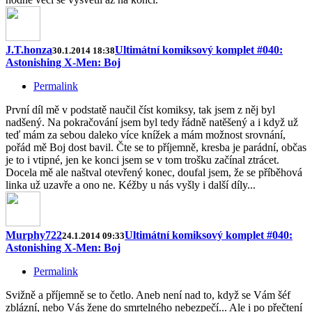
J.T.honza
Ultimátní komiksový komplet #040:
30.1.2014 18:38
Astonishing X-Men: Boj
Permalink
První díl mě v podstatě naučil číst komiksy, tak jsem z něj byl
nadšený. Na pokračování jsem byl tedy řádně natěšený a i když už
teď mám za sebou daleko více knížek a mám možnost srovnání,
pořád mě Boj dost bavil. Čte se to příjemně, kresba je parádní, občas
je to i vtipné, jen ke konci jsem se v tom trošku začínal ztrácet.
Docela mě ale naštval otevřený konec, doufal jsem, že se příběhová
linka už uzavře a ono ne. Kéžby u nás vyšly i další díly...
Murphy722
Ultimátní komiksový komplet #040:
24.1.2014 09:33
Astonishing X-Men: Boj
Permalink
Svižně a příjemně se to četlo. Aneb není nad to, když se Vám šéf
zblázní, nebo Vás žene do smrtelného nebezpečí... Ale i po přečtení