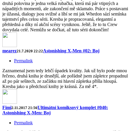
druhá polovina je jedna velká rubačka, která má pár vtipných a
nápaditých momentů, ale zakončení mě sklamalo. Práce s postavami
je úžasná, dialogy jsou svižné a líbí se mi jak Whedon sází semínka
tajemství přes celou sérii. Kresba je propracovaná, elegantní a
přehledná a díky ní akční scény vyniknou. Ještě, že to tu Crew
dovydala celé. Nemůžu se dočkat, až tuto sérii dokončím!
mearez
Astonishing X-Men #02: Boj
21.7.2020 22:22
Permalink
Zaznamenal jsem tedy lehčí úpadek kvality. Jak už bylo pode mnou
řečeno, druhá kniha je drsnější, ale pořádně jsem zápletce propadnul
až po pár sešitech, ze začátku mi hlavní zápletka přišla hloupá.
Kresba jako u předchozí knihy je krásná. Za mě 4*.
Fimi
Ultimátní komiksový komplet #040:
2.11.2017 21:56
Astonishing X-Men: Boj
Permalink