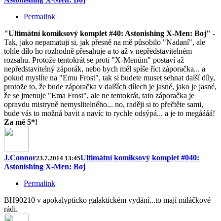
Permalink
"Ultimátní komiksový komplet #40: Astonishing X-Men: Boj"
-
Tak, jako nepamatuji si, jak přesně na mě působilo "Nadaní", ale
tohle dílo ho rozhodně přesahuje a to až v nepředstavitelném
rozsahu. Protože tentokrát se proti "X-Menům" postaví až
nepředstavitelný záporák, nebo bych měl spíše říct záporačka... a
pokud myslíte na "Emu Frost", tak si budete muset sehnat další díly,
protože to, že bude záporačka v dalších dílech je jasné, jako je jasné,
že se jmenuje "Ema Frost", ale ne tentokrát, tato záporačka je
opravdu mistryně nemyslitelného... no, raději si to přečtěte sami,
bude vás to možná bavit a navíc to rychle odsýpá... a je to megáááá!
Za mě 5*!
J.Connor
Ultimátní komiksový komplet #040:
23.7.2014 13:45
Astonishing X-Men: Boj
Permalink
BH90210 v apokalypticko galaktickém vydání...to mají miláčkové
rádi.