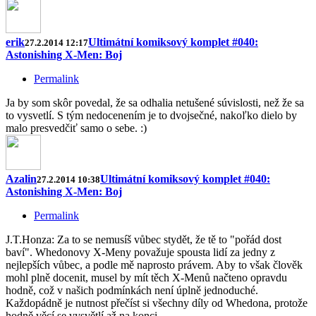
erik
Ultimátní komiksový komplet #040:
27.2.2014 12:17
Astonishing X-Men: Boj
Permalink
Ja by som skôr povedal, že sa odhalia netušené súvislosti, než že sa
to vysvetlí. S tým nedocenením je to dvojsečné, nakoľko dielo by
malo presvedčiť samo o sebe. :)
Azalin
Ultimátní komiksový komplet #040:
27.2.2014 10:38
Astonishing X-Men: Boj
Permalink
J.T.Honza: Za to se nemusíš vůbec stydět, že tě to "pořád dost
baví". Whedonovy X-Meny považuje spousta lidí za jedny z
nejlepších vůbec, a podle mě naprosto právem. Aby to však člověk
mohl plně docenit, musel by mít těch X-Menů načteno opravdu
hodně, což v našich podmínkách není úplně jednoduché.
Každopádně je nutnost přečíst si všechny díly od Whedona, protože
hodně věcí se vysvětlí až na konci.