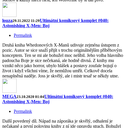
louza
Ultimátní komiksový komplet #040:
29.11.2022 11:29
Astonishing X-Men: Boj
Permalink
Druhá kniha Whedonových X-Manů udivuje zejména ústupem z
pozic. Autor se sice snaží přijít s trochu originálnějším příběhovým
konceptem. Ten se mi ale bohužel moc nelíbil. Jeho volba hlavního
padoucha Boje je sice nečekaná, ale hodně divná. Z knihy mu
vznikl něco jako horror, ubylo hlášek a postavy zoufale bojují o
život i když všichni víme, že nemůžou umřít. Celkově docela
nenaplněná naděje. Joss je skvělý, ale i mistr tesař se někdy utne.
MEGA
Ultimátní komiksový komplet #040:
23.10.2020 01:04
Astonishing X-Men: Boj
Permalink
Další povedený díl. Nápad na záporáka je skvělý, odhalení je
nečakané a první polovinu knihy z ní jde opravdu strach. Bohužel