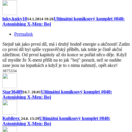
luky.kuky10
Ultimátní komiksový komplet #040:
14.1.2014 19:26
Astonishing X-Men: Boj
Permalink
Stejně tak jako první díl, má i druhý hodně energie a akčnosti! Zatím
co první díl byl spíše vypravěčský příběh, tak tohle je čistě akční
záležitost. Od první kapitoly až do konce se pořád něco děje. Když
už myslíte že X-meni přišli na to jak "boj" porazit, než se nadáte
zase jsou na lopatkách a když je to s nima nahnutý, opět akce!
38
75
33
4
Star36489
Ultimátní komiksový komplet #040:
16.7. 20:01
Astonishing X-Men: Boj
Koblirex
Ultimátní komiksový komplet #040:
24.6. 13:29
Astonishing X-Men: Boj