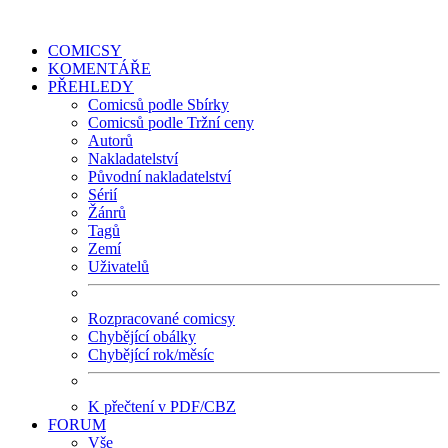
COMICSY
KOMENTÁŘE
PŘEHLEDY
Comicsů podle Sbírky
Comicsů podle Tržní ceny
Autorů
Nakladatelství
Původní nakladatelství
Sérií
Žánrů
Tagů
Zemí
Uživatelů
Rozpracované comicsy
Chybějící obálky
Chybějící rok/měsíc
K přečtení v PDF/CBZ
FORUM
Vše