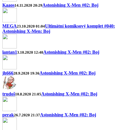
Kaaos
Astonishing X-Men #02: Boj
14.11.2020 20:29
MEGA
Ultimátní komiksový komplet #040:
23.10.2020 01:04
Astonishing X-Men: Boj
lantan1
Astonishing X-Men #02: Boj
3.10.2020 12:40
jh666
Astonishing X-Men #02: Boj
28.9.2020 19:36
trudoš
Astonishing X-Men #02: Boj
10.8.2020 21:05
perak
Astonishing X-Men #02: Boj
26.7.2020 21:37