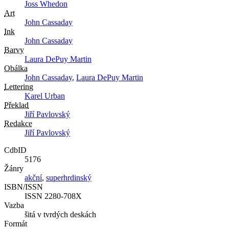
Joss Whedon
Art
John Cassaday
Ink
John Cassaday
Barvy
Laura DePuy Martin
Obálka
John Cassaday
,
Laura DePuy Martin
Lettering
Karel Urban
Překlad
Jiří Pavlovský
Redakce
Jiří Pavlovský
CdbID
5176
Žánry
akční
,
superhrdinský
ISBN/ISSN
ISSN 2280-708X
Vazba
šitá v tvrdých deskách
Formát