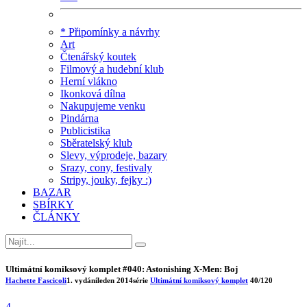
* Připomínky a návrhy
Art
Čtenářský koutek
Filmový a hudební klub
Herní vlákno
Ikonková dílna
Nakupujeme venku
Pindárna
Publicistika
Sběratelský klub
Slevy, výprodeje, bazary
Srazy, cony, festivaly
Stripy, jouky, fejky :)
BAZAR
SBÍRKY
ČLÁNKY
Ultimátní komiksový komplet #040: Astonishing X-Men: Boj
Hachette Fascicoli
1. vydání
leden 2014
série
Ultimátní komiksový komplet
40/120
4