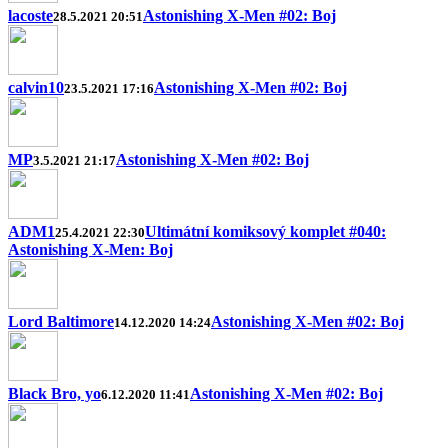
lacoste
Astonishing X-Men #02: Boj
28.5.2021 20:51
calvin10
Astonishing X-Men #02: Boj
23.5.2021 17:16
MP
Astonishing X-Men #02: Boj
3.5.2021 21:17
ADM1
Ultimátní komiksový komplet #040:
25.4.2021 22:30
Astonishing X-Men: Boj
Lord Baltimore
Astonishing X-Men #02: Boj
14.12.2020 14:24
Black Bro, yo
Astonishing X-Men #02: Boj
6.12.2020 11:41