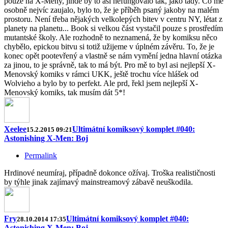
pouze na X-Meny, jinde by to asi nefungovalo tak, jako tady. Co mě
osobně nejvíc zaujalo, bylo to, že je příběh psaný jakoby na malém
prostoru. Není třeba nějakých velkolepých bitev v centru NY, létat z
planety na planetu... Book si velkou část vystačil pouze s prostředím
mutantské školy. Ale rozhodně to neznamená, že by komiksu něco
chybělo, epickou bitvu si totiž užijeme v úplném závěru. To, že je
konec opět pootevřený a vlastně se nám vymění jedna hlavní otázka
za jinou, to je správně, tak to má být. Pro mě to byl asi nejlepší X-
Menovský komiks v rámci UKK, ještě trochu více hlášek od
Wolvieho a bylo by to perfekt. Ale prd, řekl jsem nejlepší X-
Menovský komiks, tak musím dát 5*!
Xeelee
Ultimátní komiksový komplet #040:
15.2.2015 09:21
Astonishing X-Men: Boj
Permalink
Hrdinové neumíraj, případně dokonce ožívaj. Troška realističnosti
by týhle jinak zajímavý mainstreamový zábavě neuškodila.
Fry
Ultimátní komiksový komplet #040:
28.10.2014 17:35
Astonishing X-Men: Boj