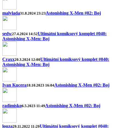
malylada
Astonishing X-Men #02: Boj
31.8.2024 23:23
sedw
Ultimátní komiksový komplet #040:
27.4.2024 14:52
Astonishing X-Men: Boj
Craxx
Ultimátní komiksový komplet #040:
20.3.2024 12:00
Astonishing X-Men: Boj
Ivan Kucera
Astonishing X-Men #02: Boj
18.10.2023 16:04
radimisko
Astonishing X-Men #02: Boj
6.5.2023 11:49
louza
Ultimátní komiksový komplet #040:
29.11.2022 11:29