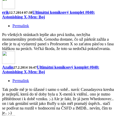
erik
Ultimátní komiksový komplet #040:
12.7.2014 07:38
Astonishing X-Men: Boj
Permalink
Po všetkých stránkach lepšie ako prvá kniha, nechýba
monumentálny protivník, Genosha dostane, čo už párkrát zažila a
ešte je tu aj vydarený panel s Profesorom X so zaťatou päsťou s fasa
hláškou na perách. Veľká škoda, že toto sa nedočká pokračovania.
Azalin
Ultimátní komiksový komplet #040:
27.2.2014 16:47
Astonishing X-Men: Boj
Permalink
Tak podle mě je to úžasné i samo o sobě.. navíc Cassadayova kresba
je nejlepší, která do té doby byla u X-menů k vidění.. ono je nutno
přihlédnout i k době vzniku. ;-) Ale je fakt, že já jsem Whedonovec..
on i tak geniální seriál jako Buffy u nás měl pramalý úspěch.. stačí
se podívat na rozdíl v hodnocení na ČSFD a IMDB.. nevím, čím to
je.. ;-)