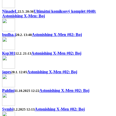
NinadeL
Ultimátní komiksový komplet #040:
22.5. 20:36
Astonishing X-Men: Boj
budha.j
Astonishing X-Men #02: Boj
20.2. 13:40
Ksp301
Astonishing X-Men #02: Boj
12.2. 21:13
japes
Astonishing X-Men #02: Boj
28.1. 12:05
Paldini
Astonishing X-Men #02: Boj
11.10.2025 12:22
Symbi
Astonishing X-Men #02: Boj
1.2.2025 12:13