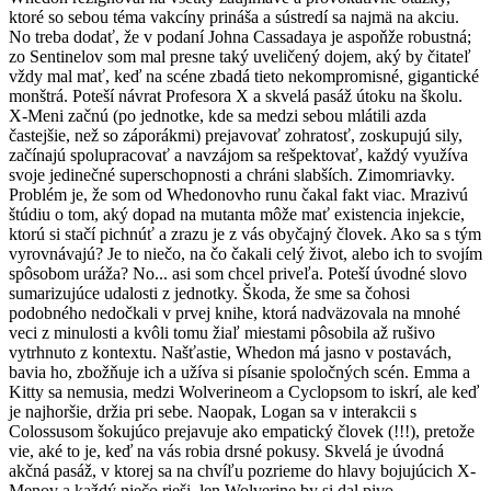
ktoré so sebou téma vakcíny prináša a sústredí sa najmä na akciu.
No treba dodať, že v podaní Johna Cassadaya je aspoňže robustná;
zo Sentinelov som mal presne taký uveličený dojem, aký by čitateľ
vždy mal mať, keď na scéne zbadá tieto nekompromisné, gigantické
monštrá. Poteší návrat Profesora X a skvelá pasáž útoku na školu.
X-Meni začnú (po jednotke, kde sa medzi sebou mlátili azda
častejšie, než so záporákmi) prejavovať zohratosť, zoskupujú sily,
začínajú spolupracovať a navzájom sa rešpektovať, každý využíva
svoje jedinečné superschopnosti a chráni slabších. Zimomriavky.
Problém je, že som od Whedonovho runu čakal fakt viac. Mrazivú
štúdiu o tom, aký dopad na mutanta môže mať existencia injekcie,
ktorú si stačí pichnúť a zrazu je z vás obyčajný človek. Ako sa s tým
vyrovnávajú? Je to niečo, na čo čakali celý život, alebo ich to svojím
spôsobom uráža? No... asi som chcel priveľa. Poteší úvodné slovo
sumarizujúce udalosti z jednotky. Škoda, že sme sa čohosi
podobného nedočkali v prvej knihe, ktorá nadväzovala na mnohé
veci z minulosti a kvôli tomu žiaľ miestami pôsobila až rušivo
vytrhnuto z kontextu. Našťastie, Whedon má jasno v postavách,
bavia ho, zbožňuje ich a užíva si písanie spoločných scén. Emma a
Kitty sa nemusia, medzi Wolverineom a Cyclopsom to iskrí, ale keď
je najhoršie, držia pri sebe. Naopak, Logan sa v interakcii s
Colossusom šokujúco prejavuje ako empatický človek (!!!), pretože
vie, aké to je, keď na vás robia drsné pokusy. Skvelá je úvodná
akčná pasáž, v ktorej sa na chvíľu pozrieme do hlavy bojujúcich X-
Menov a každý niečo rieši, len Wolverine by si dal pivo.