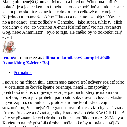
Má nejoblíbenější týmovka Marvelu a hned od Whedona...příběh
pokračuje a jde celkem do tuhého...a ono se pořádně ani nic nestane,
je tam plno skoků z jedné lokae do druhé a celkově o nic nejde.
Najednou tu máme ženského Ultrona a najednou se objeví Xavier
no a najednou jsme ze školy v Genoshe....jako super, tyhle ty jejich
problémy a vše, co většinou X-meni řeší mě baví víc než Avengers,
Gog, nebo Annihilator....bylo to fajn, ale chtělo by to dokončit celý
event
trudoš
Ultimátní komiksový komplet #040:
13.10.2017 22:46
Astonishing X-Men: Boj
Permalink
I když se mi příběh líbil, album jako takové trpí nešvary rozjeté série
- v detailech se člověk špatně orientuje, nemá-li zmapovány
předchozí události; objevuje se superpadouch, který je náramnou
hrozbou, přesto je v průběhu pár sešitů zlikvidován; člověka vlastně
nejvíc zajímá, co bude dál, protože drobné konflikty dávají na
srozuměnou, že ta největší legrace teprve přijde - viz. chystaná zrada
Emmy Frostové a návrat agentky Brandové do čela S.W.O.R.D.u. A
taky se přiznám, že celá druhotná linie s konfliktem mezi X-Meny a
Xavierem na mě působila drobet uměle, jako by to byla jen vějička