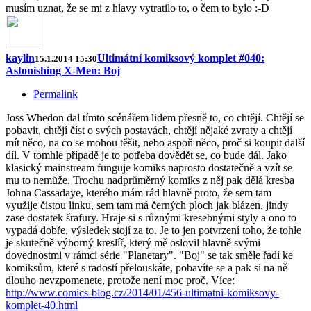
musím uznat, že se mi z hlavy vytratilo to, o čem to bylo :-D
kaylin
Ultimátní komiksový komplet #040:
15.1.2014 15:30
Astonishing X-Men: Boj
Permalink
Joss Whedon dal tímto scénářem lidem přesně to, co chtějí. Chtějí se
pobavit, chtějí číst o svých postavách, chtějí nějaké zvraty a chtějí
mít něco, na co se mohou těšit, nebo aspoň něco, proč si koupit další
díl. V tomhle případě je to potřeba dovědět se, co bude dál. Jako
klasický mainstream funguje komiks naprosto dostatečně a vzít se
mu to nemůže. Trochu nadprůměrný komiks z něj pak dělá kresba
Johna Cassadaye, kterého mám rád hlavně proto, že sem tam
využije čistou linku, sem tam má černých ploch jak blázen, jindy
zase dostatek šrafury. Hraje si s různými kresebnými styly a ono to
vypadá dobře, výsledek stojí za to. Je to jen potvrzení toho, že tohle
je skutečně výborný kreslíř, který mě oslovil hlavně svými
dovednostmi v rámci série "Planetary". "Boj" se tak směle řadí ke
komiksům, které s radostí přelouskáte, pobavíte se a pak si na ně
dlouho nevzpomenete, protože není moc proč. Více:
http://www.comics-blog.cz/2014/01/456-ultimatni-komiksovy-
komplet-40.html