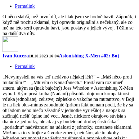
Permalink
O něco slabší, než první díl, ale i tak jsem se hodně bavil. Záporák, i
když mě trochu zklamal, byl opravdu originální a nečekaný, ale co
mě na této sérii opravdu baví, jsou postavy a jejich vývoj. Těším se
na další dva díly.
Ivan Kucera
Astonishing X-Men #02: Boj
18.10.2023 16:04
Permalink
„Nevymysleli na vás teď nedávno nějakej lék?“ – „Máš něco proti
mutantům?“ – „Mluvím o Kanaďanech.“ Prestávam rozumieť
smeru, akým sa (inak báječný) Joss Whedon v Astonishing X-Men
vybral. Kým prvá kniha (Nadaní) pôsobila dojmom kompaktnosti
vďaka jednoliatej, celistvej zápletke o vakcíne na mutantsvo, v Boji
je na liek plus-mínus zabudnuté (pritom fakt nemám pocit, že by sa
ohľadom neho niečo zásadné v jednotke vyriešilo) a naopak sa
začínajú riešiť úplne iné veci. Jasné, niektoré okrajovo súvisia s
dianím z jednotky, ale ak aj vy budete od druhej časti čakať
„poriadnu“ nadväznosť na udalosti z jednotky, zostanete sklamaní.
Možno sa to v trojke a štvorke zmení, netuším, ale tu akoby
Whedon rezignoval na všetky zaujímavé a provokatívne otázky,