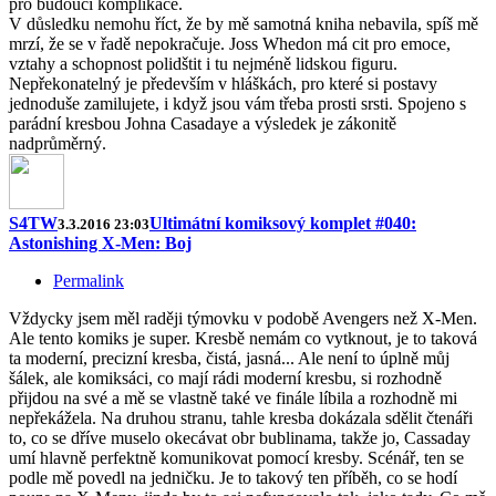
pro budoucí komplikace.
V důsledku nemohu říct, že by mě samotná kniha nebavila, spíš mě
mrzí, že se v řadě nepokračuje. Joss Whedon má cit pro emoce,
vztahy a schopnost polidštit i tu nejméně lidskou figuru.
Nepřekonatelný je především v hláškách, pro které si postavy
jednoduše zamilujete, i když jsou vám třeba prosti srsti. Spojeno s
parádní kresbou Johna Casadaye a výsledek je zákonitě
nadprůměrný.
S4TW
Ultimátní komiksový komplet #040:
3.3.2016 23:03
Astonishing X-Men: Boj
Permalink
Vždycky jsem měl raději týmovku v podobě Avengers než X-Men.
Ale tento komiks je super. Kresbě nemám co vytknout, je to taková
ta moderní, precizní kresba, čistá, jasná... Ale není to úplně můj
šálek, ale komiksáci, co mají rádi moderní kresbu, si rozhodně
přijdou na své a mě se vlastně také ve finále líbila a rozhodně mi
nepřekážela. Na druhou stranu, tahle kresba dokázala sdělit čtenáři
to, co se dříve muselo okecávat obr bublinama, takže jo, Cassaday
umí hlavně perfektně komunikovat pomocí kresby. Scénář, ten se
podle mě povedl na jedničku. Je to takový ten příběh, co se hodí