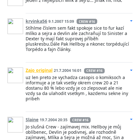
Jeden z nejlepších Mlík a Sejrů... Jinak nic moc
krvinka56
9.1.2007 15:09
CREW #16
Stíhlme číslem sem fakt spokoje sice to fur kazí
mlíko a sejra a devlin ale zachraňují to Sinister a
Dexter ty mají fakt suprovej příběh
pluskresbu.Dále Pak Hellboy a nkonec torpédující
Torpédo a fajn články.
Zajo original
21.7.2004 16:01
CREW #16
uz len preto ze vychadza casopis o komiksoch a
informuje a je tak vsetky okrem crew 20 a 21
dostanu 80 % lebo vzdy je co zlepsovat ale nie
vzdy sa da ulahodit vsetkym , kazdemu sekne iny
pribeh
Slaine
19.7.2004 20:35
CREW #16
Jo slušná Crew - zajímavej mix. Hellboy je můj
oblíbenec, Devlin je podivnej, ale rozhodně
zajímavej, Mlíka a Sejra je možná až moc, Sin a