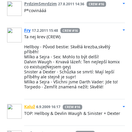
PrdzimSmrdzim
27.8.2011 14:36
CREW #16
P*covinááá
Fry
17.2.2011 15:48
CREW #16
Ta nej krev (CREW)
Hellboy - Původ bestie: Skvělá krezba,skvělý
příběh!
Mlíko a Sejra - Sex: Mohlo to být delší!
Dalvin Waugh - Krvavá lázeň: Ten nejlepší komix
co existuje(Nejsem gey)
Snister a Dexter - Schůzka se smrtí: Mají lepší
příběhy ale stejně je supr!
Mlíko a Sejra - Všichni jsme Darth Vader: Jde to!
Torpedo - Zemřít znamená nežít: Skvělé!
Kaluž
6.9.2009 16:17
CREW #16
TOP: Hellboy & Devlin Waugh & Sinister + Dexter