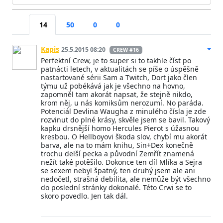
14
50
0
0
Kapis
25.5.2015 08:20
CREW #16
Perfektní Crew, je to super si to takhle číst po
patnácti letech, v aktualitách se píše o úspěšně
nastartované sérii Sam a Twitch, Dort jako člen
týmu už pobékává jak je všechno na hovno,
zapomněl tam akorát napsat, že stejně nikdo,
krom něj, u nás komiksům nerozumí. No paráda.
Potenciál Devlina Waugha z minulého čísla je zde
rozvinut do plné krásy, skvěle jsem se bavil. Takový
kapku drsnější homo Hercules Pierot s úžasnou
kresbou. O Hellboyovi škoda slov, chybí mu akorát
barva, ale na to mám knihu, Sin+Dex konečně
trochu delší pecka a původní Zemřít znamená
nežít také potěšilo. Dokonce ten díl Mlíka a Sejra
se sexem nebyl špatný, ten druhý jsem ale ani
nedočetl, strašná debilita, ale nemůže být všechno
do poslední stránky dokonalé. Této Crwi se to
skoro povedlo. Jen tak dál.