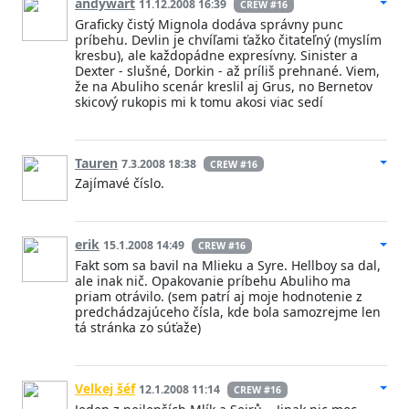
andywart
11.12.2008 16:39
CREW #16
Graficky čistý Mignola dodáva správny punc
príbehu. Devlin je chvíľami ťažko čitateľný (myslím
kresbu), ale každopádne expresívny. Sinister a
Dexter - slušné, Dorkin - až príliš prehnané. Viem,
že na Abuliho scenár kreslil aj Grus, no Bernetov
skicový rukopis mi k tomu akosi viac sedí
Tauren
7.3.2008 18:38
CREW #16
Zajímavé číslo.
erik
15.1.2008 14:49
CREW #16
Fakt som sa bavil na Mlieku a Syre. Hellboy sa dal,
ale inak nič. Opakovanie príbehu Abuliho ma
priam otrávilo. (sem patrí aj moje hodnotenie z
predchádzajúceho čísla, kde bola samozrejme len
tá stránka zo súťaže)
Velkej šéf
12.1.2008 11:14
CREW #16