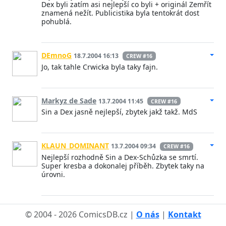
Dex byli zatím asi nejlepší co byli + originál Zemřít
znamená nežít. Publicistika byla tentokrát dost
pohublá.
DEmnoG
18.7.2004 16:13
CREW #16
Jo, tak tahle Crwicka byla taky fajn.
Markyz de Sade
13.7.2004 11:45
CREW #16
Sin a Dex jasně nejlepší, zbytek jakž takž. MdS
KLAUN_DOMINANT
13.7.2004 09:34
CREW #16
Nejlepší rozhodně Sin a Dex-Schůzka se smrtí.
Super kresba a dokonalej příběh. Zbytek taky na
úrovni.
© 2004 - 2026 ComicsDB.cz |
O nás
|
Kontakt