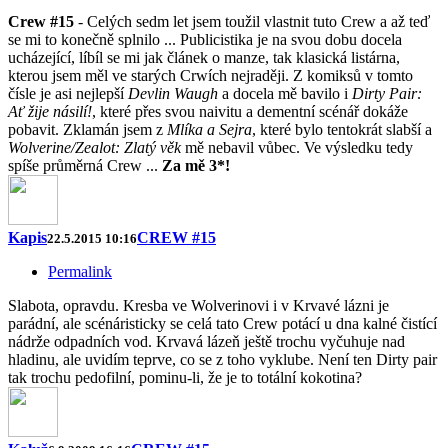
Crew #15
- Celých sedm let jsem toužil vlastnit tuto Crew a až teď
se mi to konečně splnilo ... Publicistika je na svou dobu docela
ucházející, líbíl se mi jak článek o manze, tak klasická listárna,
kterou jsem měl ve starých Crwích nejraději. Z komiksů v tomto
čísle je asi nejlepší
Devlin Waugh
a docela mě bavilo i
Dirty Pair:
Ať žije násilí!
, které přes svou naivitu a dementní scénář dokáže
pobavit. Zklamán jsem z
Mlíka a Sejra
, které bylo tentokrát slabší a
Wolverine/Zealot: Zlatý věk
mě nebavil vůbec. Ve výsledku tedy
spíše průměrná Crew ...
Za mě 3*!
Kapis
CREW #15
22.5.2015 10:16
Permalink
Slabota, opravdu. Kresba ve Wolverinovi i v Krvavé lázni je
parádní, ale scénáristicky se celá tato Crew potácí u dna kalné čistící
nádrže odpadních vod. Krvavá lázeň ještě trochu vyčuhuje nad
hladinu, ale uvidím teprve, co se z toho vyklube. Není ten Dirty pair
tak trochu pedofilní, pominu-li, že je to totální kokotina?