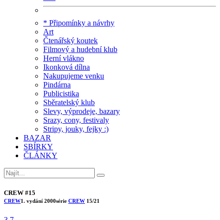
* Připomínky a návrhy
Art
Čtenářský koutek
Filmový a hudební klub
Herní vlákno
Ikonková dílna
Nakupujeme venku
Pindárna
Publicistika
Sběratelský klub
Slevy, výprodeje, bazary
Srazy, cony, festivaly
Stripy, jouky, fejky :)
BAZAR
SBÍRKY
ČLÁNKY
CREW #15
CREW
1. vydání
2000
série
CREW
15/21
3.7