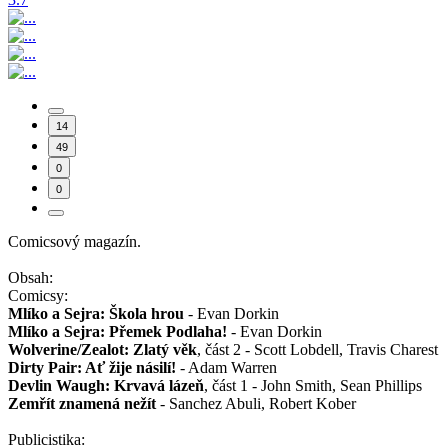
14
49
0
0
Comicsový magazín.
Obsah:
Comicsy:
Mlíko a Sejra: Škola hrou
- Evan Dorkin
Mlíko a Sejra: Přemek Podlaha!
- Evan Dorkin
Wolverine/Zealot: Zlatý věk
, část 2 - Scott Lobdell, Travis Charest
Dirty Pair: Ať žije násilí!
- Adam Warren
Devlin Waugh: Krvavá lázeň
, část 1 - John Smith, Sean Phillips
Zemřít znamená nežít
- Sanchez Abuli, Robert Kober
Publicistika: