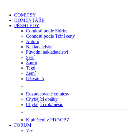
COMICSY
KOMENTÁŘE
PŘEHLEDY
Comicsů podle Sbírky
Comicsů podle Tržní ceny
Autorů
Nakladatelství
Původní nakladatelství
Sérií
Žánrů
Tagů
Zemí
Uživatelů
Rozpracované comicsy
Chybějící obálky
Chybějící rok/měsíc
K přečtení v PDF/CBZ
FORUM
Vše