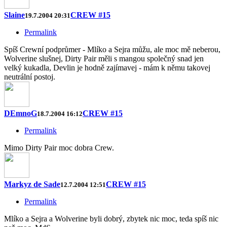
Slaine
CREW #15
19.7.2004 20:31
Permalink
Spíš Crewní podprůmer - Mlíko a Sejra můžu, ale moc mě neberou,
Wolverine slušnej, Dirty Pair měli s mangou společný snad jen
velký kukadla, Devlin je hodně zajímavej - mám k němu takovej
neutrální postoj.
DEmnoG
CREW #15
18.7.2004 16:12
Permalink
Mimo Dirty Pair moc dobra Crew.
Markyz de Sade
CREW #15
12.7.2004 12:51
Permalink
Mlíko a Sejra a Wolverine byli dobrý, zbytek nic moc, teda spíš nic