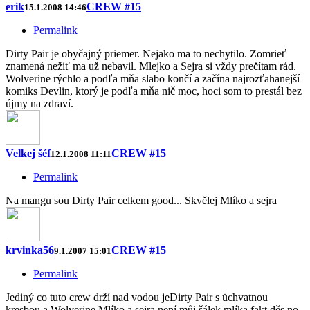
erik
CREW #15
15.1.2008 14:46
Permalink
Dirty Pair je obyčajný priemer. Nejako ma to nechytilo. Zomrieť
znamená nežiť ma už nebavil. Mlejko a Sejra si vždy prečítam rád.
Wolverine rýchlo a podľa mňa slabo končí a začína najrozťahanejší
komiks Devlin, ktorý je podľa mňa nič moc, hoci som to prestál bez
újmy na zdraví.
Velkej šéf
CREW #15
12.1.2008 11:11
Permalink
Na mangu sou Dirty Pair celkem good... Skvělej Mlíko a sejra
krvinka56
CREW #15
9.1.2007 15:01
Permalink
Jediný co tuto crew drží nad vodou jeDirty Pair s ůchvatnou
kresbou a Wolverine.Mlíko a sejra není můj šálek mlíka fakt děs no