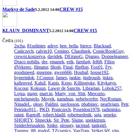
Markyz de Sade
CREW #15
5.2.2012 14:06
KLAUN_DOMINANT
CREW #15
5.2.2012 14:06
Četl/a
(101)
2scha
,
81splinter
,
adevr
,
ben_bella
,
bierce
,
Blacksad
,
Caiiiczech
,
calvin10
,
Cemino
,
Chaolinek
,
ComicBookGuy
,
crewni.konzerva
,
davidek
,
DEmnoG
,
Django
,
Doppelganger
,
Draco nobilis
,
dre
,
emanek
,
erik
,
farnhajt
,
fel68
,
Filios
dVekerec
,
filmator
,
filosh
,
Final
,
flipflop
,
Fox01
,
Fry
,
goodspeed
,
guseppe
,
gwen666
,
Houbař
,
house192
,
hypermlok
,
J.Connor
,
James
,
jankie
,
jindroush
,
jiskra
,
kallenved
,
Kaluž
,
Kapis
,
Keno
,
Killingjoke
,
Kitykatyn
,
Kocour
,
Kokuun
,
Lawer de Sanctis
,
Librarian
,
Lobok257
,
Lojza
,
majer
,
mart.in
,
Marty_von_Shit
,
Mercurio
,
michelangelo
,
Moyek
,
namdnas
,
nebelwerfer
,
NecRoman
,
NinadeL
,
oleav
,
Paldini
,
pavlosson
,
pbabinec
,
pearlxjam
,
Petr
,
Petrisko911
,
PKD
,
Poniczech
,
Poseidon1978
,
radimisko
,
raimi
,
RaptoR
,
robert.hladil
,
robertsedmik
,
saja
,
seneke
,
SHORTY
,
Shpeckk
,
Sir_Pete
,
Slaine
,
spekktrum
,
SpiderJerusalem
,
Spike
,
strougy
,
tacmud
,
tankgirl
,
Tommy_88
,
trudoš
,
TZcomics
,
VanTom
,
Velkej šéf
,
vita
,