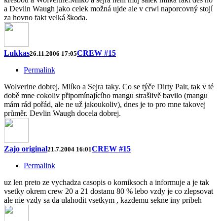
a Devlin Waugh jako celek možná ujde ale v crwi naporcovný stojí
za hovno fakt velká škoda.
Lukkas
CREW #15
26.11.2006 17:05
Permalink
Wolverine dobrej, Mlíko a Sejra taky. Co se týče Dirty Pair, tak v té
době mne cokoliv připomínajícího mangu strašlivě bavilo (mangu
mám rád pořád, ale ne už jakoukoliv), dnes je to pro mne takovej
průměr. Devlin Waugh docela dobrej.
Zajo original
CREW #15
21.7.2004 16:01
Permalink
uz len preto ze vychadza casopis o komiksoch a informuje a je tak
vsetky okrem crew 20 a 21 dostanu 80 % lebo vzdy je co zlepsovat
ale nie vzdy sa da ulahodit vsetkym , kazdemu sekne iny pribeh