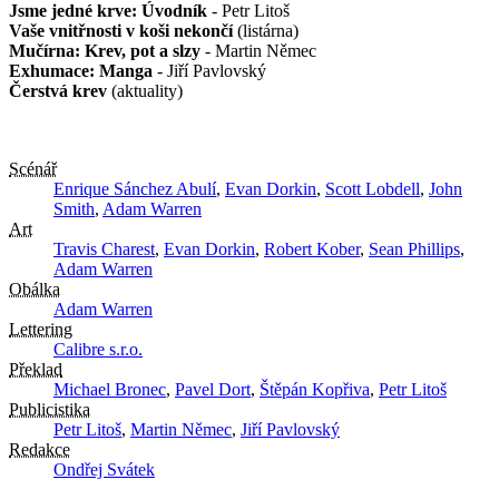
Jsme jedné krve: Úvodník
- Petr Litoš
Vaše vnitřnosti v koši nekončí
(listárna)
Mučírna: Krev, pot a slzy
- Martin Němec
Exhumace: Manga
- Jiří Pavlovský
Čerstvá krev
(aktuality)
Scénář
Enrique Sánchez Abulí
,
Evan Dorkin
,
Scott Lobdell
,
John
Smith
,
Adam Warren
Art
Travis Charest
,
Evan Dorkin
,
Robert Kober
,
Sean Phillips
,
Adam Warren
Obálka
Adam Warren
Lettering
Calibre s.r.o.
Překlad
Michael Bronec
,
Pavel Dort
,
Štěpán Kopřiva
,
Petr Litoš
Publicistika
Petr Litoš
,
Martin Němec
,
Jiří Pavlovský
Redakce
Ondřej Svátek