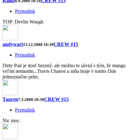
Kaluž
CREW #15
6.9.2009 16:16
Permalink
TOP: Devlin Waugh
andywart
CREW #15
15.12.2008 16:39
Permalink
Dirty Pair je dosť hrozný, ale možno to súvisí s tým, že mangu
veľmi nemusím...Travis Charest u mňa hraje v tomto čísle
jednoznačne prím.
Tauren
CREW #15
7.3.2008 18:38
Permalink
Nic moc.