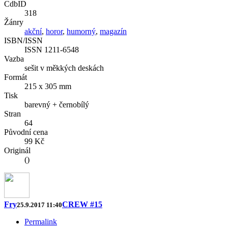
CdbID
318
Žánry
akční
,
horor
,
humorný
,
magazín
ISBN/ISSN
ISSN 1211-6548
Vazba
sešit v měkkých deskách
Formát
215 x 305 mm
Tisk
barevný + černobílý
Stran
64
Původní cena
99 Kč
Originál
()
Fry
CREW #15
25.9.2017 11:40
Permalink