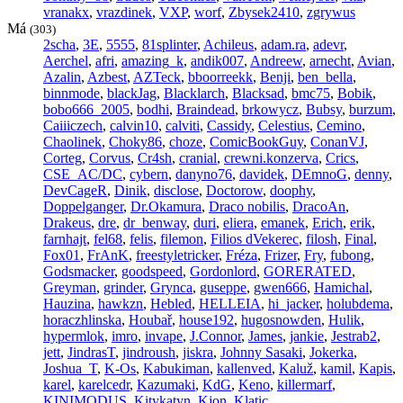
vranakx
,
vrazdinek
,
VXP
,
worf
,
Zbysek2410
,
zgrywus
Má
(303)
2scha
,
3E
,
5555
,
81splinter
,
Achileus
,
adam.ra
,
adevr
,
Aerchel
,
afri
,
amazing_k
,
andik007
,
Andreew
,
arnecht
,
Avian
,
Azalin
,
Azbest
,
AZTeck
,
bboorreekk
,
Benji
,
ben_bella
,
binnmode
,
blackJag
,
Blacklarch
,
Blacksad
,
bmc75
,
Bobik
,
bobo666_2005
,
bodhi
,
Braindead
,
brkowycz
,
Bubsy
,
burzum
,
Caiiiczech
,
calvin10
,
calviti
,
Cassidy
,
Celestius
,
Cemino
,
Chaolinek
,
Choky86
,
choze
,
ComicBookGuy
,
ConanVJ
,
Corteg
,
Corvus
,
Cr4sh
,
cranial
,
crewni.konzerva
,
Crics
,
CSE_AC/DC
,
cybern
,
danyno76
,
davidek
,
DEmnoG
,
denny
,
DevCageR
,
Dinik
,
disclose
,
Doctorow
,
doophy
,
Doppelganger
,
Dr.Okamura
,
Draco nobilis
,
DracoAn
,
Drakeus
,
dre
,
dr_benway
,
duri
,
eliera
,
emanek
,
Erich
,
erik
,
farnhajt
,
fel68
,
felis
,
filemon
,
Filios dVekerec
,
filosh
,
Final
,
Fox01
,
FrAnK
,
freestyletricker
,
Fréza
,
Frizer
,
Fry
,
fubong
,
Godsmacker
,
goodspeed
,
Gordonlord
,
GORERATED
,
Greyman
,
grinder
,
Grynca
,
guseppe
,
gwen666
,
Hamichal
,
Hauzina
,
hawkzn
,
Hebled
,
HELLEIA
,
hi_jacker
,
holubdema
,
horaczhlinska
,
Houbař
,
house192
,
hugosnowden
,
Hulik
,
hypermlok
,
imro
,
invape
,
J.Connor
,
James
,
jankie
,
Jestrab2
,
jett
,
JindrasT
,
jindroush
,
jiskra
,
Johnny Sasaki
,
Jokerka
,
Joshua_T
,
K-Os
,
Kabukiman
,
kallenved
,
Kaluž
,
kamil
,
Kapis
,
karel
,
karelcedr
,
Kazumaki
,
KdG
,
Keno
,
killermarf
,
KINIMODUS
,
Kitykatyn
,
Kjon
,
Klatic
,