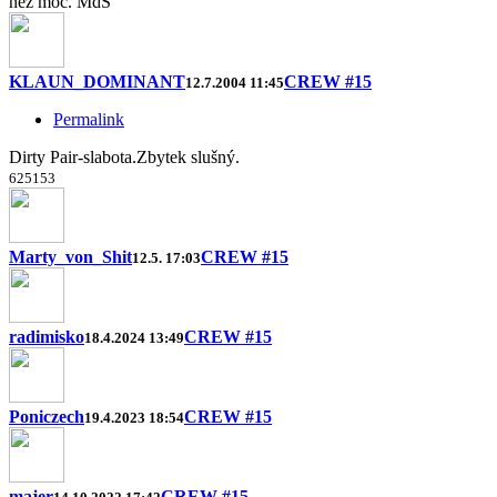
než moc. MdS
KLAUN_DOMINANT
CREW #15
12.7.2004 11:45
Permalink
Dirty Pair-slabota.Zbytek slušný.
6
25
15
3
Marty_von_Shit
CREW #15
12.5. 17:03
radimisko
CREW #15
18.4.2024 13:49
Poniczech
CREW #15
19.4.2023 18:54
majer
CREW #15