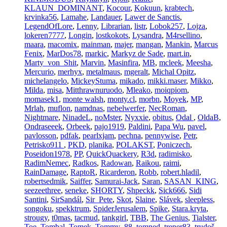
KLAUN_DOMINANT
,
Kocour
,
Kokuun
,
krabtech
,
krvinka56
,
Lamahe
,
Landauer
,
Lawer de Sanctis
,
LegendOfLore
,
Lenny
,
Librarian
,
listr
,
Lobok257
,
Lojza
,
lokeren7777
,
Longin
,
lostkokots
,
Lysandra
,
M4rsellino
,
maara
,
macomix
,
mainman
,
majer
,
mangan
,
Mankin
,
Marcus
Fenix
,
MarDos78
,
markic
,
Markyz de Sade
,
mart.in
,
Marty_von_Shit
,
Marvin
,
Masinfira
,
MB
,
mcleek
,
Meesha
,
Mercurio
,
merhyx
,
metalmaus
,
mgeralt
,
Michal Opitz
,
michelangelo
,
MickeyStuma
,
mikado
,
mikki.maser
,
Mikko
,
Milda
,
misa
,
Mitthrawnuruodo
,
Mleako
,
moiqpiom
,
momasek1
,
monte walsh
,
monty.cl
,
morbn
,
Moyek
,
MP
,
Mrlah
,
muflon
,
namdnas
,
nebelwerfer
,
NecRoman
,
Nightmare
,
NinadeL
,
noMster
,
Nyxxie
,
obitus
,
Odal
,
OldaB
,
Ondraseeek
,
Orbeek
,
pajo1919
,
Paldini
,
Papa Wu
,
pavel
,
pavlosson
,
pdfak
,
pearlxjam
,
pechna
,
pennywise
,
Petr
,
Petrisko911
,
PKD
,
planika
,
POLAKST
,
Poniczech
,
Poseidon1978
,
PP
,
QuickQuackery
,
R3d
,
radimisko
,
RadimNemec
,
Radkos
,
Radowan
,
Raikou
,
raimi
,
RainDamage
,
RaptoR
,
Ricarderon
,
Robb
,
robert.hladil
,
robertsedmik
,
Saiffer
,
Samurai-Jack
,
Saran
,
SASAN_KING
,
seezeethree
,
seneke
,
SHORTY
,
Shpeckk
,
Sick666
,
Sidi
Santini
,
SirSandál
,
Sir_Pete
,
Skot
,
Slaine
,
Slávek
,
sleepless
,
songoku
,
spekktrum
,
SpiderJerusalem
,
Spike
,
Stara.kryta
,
strougy
,
t0mas
,
tacmud
,
tankgirl
,
TBB
,
The Genius
,
Tialster
,
Toe
,
Tombal
,
Tomek
,
Tommy_88
,
tomned
,
trener83
,
trudoš
,