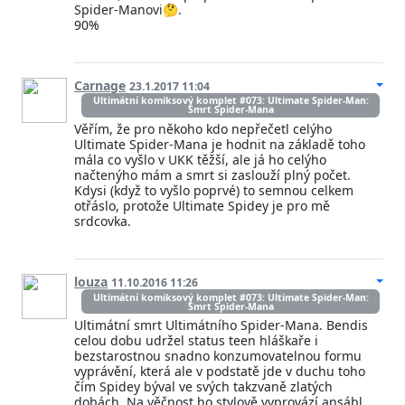
Spider-Manovi🤔.
90%
Carnage
23.1.2017 11:04
Ultimátní komiksový komplet #073: Ultimate Spider-Man:
Smrt Spider-Mana
Věřím, že pro někoho kdo nepřečetl celýho
Ultimate Spider-Mana je hodnit na základě toho
mála co vyšlo v UKK těžší, ale já ho celýho
načtenýho mám a smrt si zaslouží plný počet.
Kdysi (když to vyšlo poprvé) to semnou celkem
otřáslo, protože Ultimate Spidey je pro mě
srdcovka.
louza
11.10.2016 11:26
Ultimátní komiksový komplet #073: Ultimate Spider-Man:
Smrt Spider-Mana
Ultimátní smrt Ultimátního Spider-Mana. Bendis
celou dobu udržel status teen hláškaře i
bezstarostnou snadno konzumovatelnou formu
vyprávění, která ale v podstatě jde v duchu toho
čím Spidey býval ve svých takzvaně zlatých
dobách. Na věčnost ho stylově vyprovází ansábl