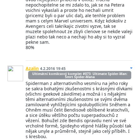
nepochopitelne se mi zdalo to, jak se na Petera
vsichni vykaslali a proste ho nechali umrit
(pricemz byli o par ulic dal), ale tenhle problem
mam s celym Marvel universem. Kdyz kdokoliv z
Avengers celi takrikajic zivotni vyzve, tak se
muzete spolehnout ze zbyli clenove se nekde valeji
plazi nebo tak neco a nechaji ho aby si to vyzral
pekne sam.
80%
Azalin
4.2.2016 19:45
Ultimátní komiksový komplet #073: Ultimate Spider-Man:
Smrt Spider-Mana
Spiderman z alternativního vesmíru na jeho roky
se sakra bohatými zkušenostmi s krásnými dívkami
(všichni geekové závidíme) a možná i s nějakými
těmi alternativními zkušenostmi se svými dvěma
zamilovaně vyhlížejícími spolubydlícími Sněhem a
Ohněm musí čelit Bendisově oblíbené kratochvíli,
a sice útěku většího počtu superpadouchů z
vězení. Bohužel zde Bendis opravdu není ve své
vrcholné formě, Spideyho vtipné hlášky působí tak
nějak unyle a průměrně, stejně jako celý příběh. I
s kresbou.