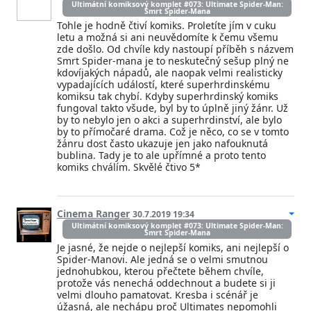
Ultimátní komiksový komplet #073: Ultimate Spider-Man:
Smrt Spider-Mana
Tohle je hodně čtiví komiks. Proletíte jím v cuku
letu a možná si ani neuvědomíte k čemu všemu
zde došlo. Od chvíle kdy nastoupí příběh s názvem
Smrt Spider-mana je to neskutečný sešup plný ne
kdovíjakých nápadů, ale naopak velmi realisticky
vypadajících událostí, které superhrdinskému
komiksu tak chybí. Kdyby superhrdinský komiks
fungoval takto všude, byl by to úplně jiný žánr. Už
by to nebylo jen o akci a superhrdinství, ale bylo
by to přímočaré drama. Což je něco, co se v tomto
žánru dost často ukazuje jen jako nafouknutá
bublina. Tady je to ale upřímné a proto tento
komiks chválím. Skvělé čtivo 5*
Cinema Ranger
30.7.2019 19:34
Ultimátní komiksový komplet #073: Ultimate Spider-Man:
Smrt Spider-Mana
Je jasné, že nejde o nejlepší komiks, ani nejlepší o
Spider-Manovi. Ale jedná se o velmi smutnou
jednohubkou, kterou přečtete během chvíle,
protože vás nenechá oddechnout a budete si ji
velmi dlouho pamatovat. Kresba i scénář je
úžasná, ale nechápu proč Ultimates nepomohli