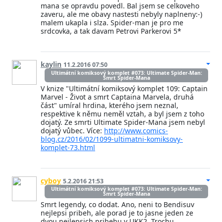
mana se opravdu povedl. Bal jsem se celkoveho
zaveru, ale me obavy nastesti nebyly naplneny:-)
malem ukapla i slza. Spider-man je pro me
srdcovka, a tak davam Petrovi Parkerovi 5*
kaylin
11.2.2016 07:50
Ultimátní komiksový komplet #073: Ultimate Spider-Man:
Smrt Spider-Mana
V knize "Ultimátní komiksový komplet 109: Captain
Marvel - Život a smrt Captaina Marvela, druhá
část" umíral hrdina, kterého jsem neznal,
respektive k němu neměl vztah, a byl jsem z toho
dojatý. Ze smrti Ultimate Spider-Mana jsem nebyl
dojatý vůbec. Více:
http://www.comics-
blog.cz/2016/02/1099-ultimatni-komiksovy-
komplet-73.html
cyboy
5.2.2016 21:53
Ultimátní komiksový komplet #073: Ultimate Spider-Man:
Smrt Spider-Mana
Smrt legendy, co dodat. Ano, neni to Bendisuv
nejlepsi pribeh, ale porad je to jasne jeden ze
dvou nejlepsich pribehu v UKK2. Trochu