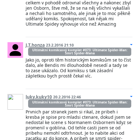
celkem v pohodě odrovnal všechny a nakonec zbyl
jen Osborn, štve mě, že se na něj všichni vykašlali
a nechali ho samotného, ale jinak je to moc pěkně
udělaný komiks. Spokojenost, tak nějak mi
Ultimate Spidey vyhovuje více než Amazing
J.T.honza
23.2.2016 21:10
Ultimátní komiksový komplet #073: Ultimate Spider-Man:
Smrt Spider-Mana
Jako jo, oproti těm historickým komiksům se to číst
dalo, ale Bendis mi dlouhodobě nesedí a tady se
to zase ukázalo. Od komiksu s tak zásadní
zápletkou bych prostě čekal víc.
luky.kuky10
20.2.2016 22:46
Ultimátní komiksový komplet #073: Ultimate Spider-Man:
Smrt Spider-Mana
Prvnich par stranek jsem si rikal, ze pribeh i
kresba je spise pro mladsi ctenare, dokud jsem se
nedostal ke scene s Normanem Osbornem kdyz se
promenil v goblina. Od tehle casti jsem se od
pribehu nemohl odtrhnout. Je to nabite akci od
zacatku az do konce. A pribeh se smrti spider-