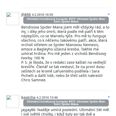
jh666
4.2.2016 16:59
Ultimátní komiksový komplet #073: Ultimate Spider-Man:
Smrt Spider-Mana
Bendisova Spider-Mana jsem měl vždycky rád, a to
mj. i díky jeho smrti, která podle mě patří k těm
nejlepším, co se Marvelu týče. Pro mě tu funguje
všechno, co k něčemu takovému patří, akce, která
vrcholí střetem se Spider-Manovou Nemesis,
emoce a Bagleyho úžasná kresba. Takhle má
umírat hrdina. Pro mě jeden z vrcholů Bendisovy
tvorby. 100 %
P. S. Je škoda, že v redakci zase kašlali na vedlejší
kreslíře. Čtenář se tak nedozví, že na první dvou
sešitech se kromě LaFuenteho podílela i Sara
Pichelli a další lidé, nebo že třetí sešit nakreslil
Chris Samnee.
baatcha
4.2.2016 13:46
Ultimátní komiksový komplet #073: Ultimate Spider-Man:
Smrt Spider-Mana
jayjay86: Naděje umírá poslední. Ultimátní SM měl
i své světlé chvilky, i když byly asi tak dvě a