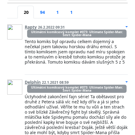
20
94
1
1
Rapty
26.2.2022 09:31
Ultimátní komiksový komplet #073: Ultimate Spider-Man:
Smrt Spider-Mana
Tento komiks byl opravdu celkem dojemný a
nečekal jsem takovou horskou dráhu emocí. S
tímto komiksem jsem opravdu nad míru spokojen
a to nemluvím o kresbě tohoto komiksu protože je
překrásná. Tomuto komiksu dávám slušných 5 z 5
Delphín
22.1.2021 08:59
Ultimátní komiksový komplet #073: Ultimate Spider-Man:
Smrt Spider-Mana
Úctyhodné zakončení fajn série! Ta obětavost pro
druhé z Petera sálá víc než kdy dřív a já si jeho
odhodlání užíval. Věříte te mu tu vůli a ten strach
o své blízké Závěrečný fight byl skvělý. Správná
mlátička kde Spideymu pomalu dochází síly ale do
poslední kapky krve bojuje o své nejbližší. A
závěrečná poslední kresba? Doják. Ještě větší doják
to ale mohl být, kdyby smrt Spider-Mana přišla