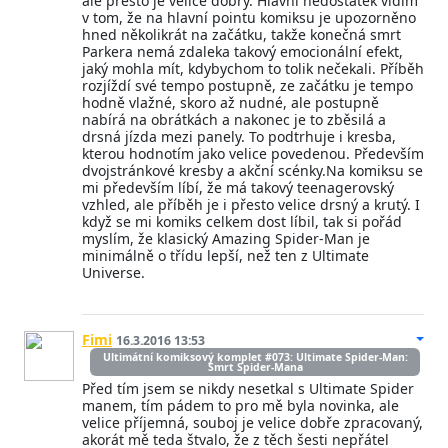
ale přesto je velice dobrý. Hlavní nedostatek vidím
v tom, že na hlavní pointu komiksu je upozorněno
hned několikrát na začátku, takže konečná smrt
Parkera nemá zdaleka takový emocionální efekt,
jaký mohla mít, kdybychom to tolik nečekali. Příběh
rozjíždí své tempo postupně, ze začátku je tempo
hodně vlažné, skoro až nudné, ale postupně
nabírá na obrátkách a nakonec je to zběsilá a
drsná jízda mezi panely. To podtrhuje i kresba,
kterou hodnotím jako velice povedenou. Především
dvojstránkové kresby a akční scénky.Na komiksu se
mi především líbí, že má takový teenagerovský
vzhled, ale příběh je i přesto velice drsný a krutý. I
když se mi komiks celkem dost líbil, tak si pořád
myslím, že klasický Amazing Spider-Man je
minimálně o třídu lepší, než ten z Ultimate
Universe.
Fimi
16.3.2016 13:53
Ultimátní komiksový komplet #073: Ultimate Spider-Man:
Smrt Spider-Mana
Před tím jsem se nikdy nesetkal s Ultimate Spider
manem, tím pádem to pro mě byla novinka, ale
velice příjemná, souboj je velice dobře zpracovaný,
akorát mě teda štvalo, že z těch šesti nepřátel