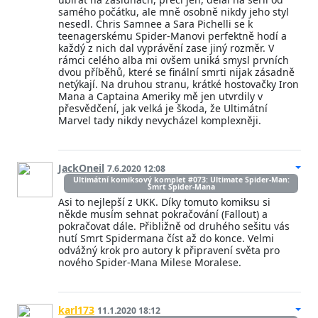
samého počátku, ale mně osobně nikdy jeho styl
nesedl. Chris Samnee a Sara Pichelli se k
teenagerskému Spider-Manovi perfektně hodí a
každý z nich dal vyprávění zase jiný rozměr. V
rámci celého alba mi ovšem uniká smysl prvních
dvou příběhů, které se finální smrti nijak zásadně
netýkají. Na druhou stranu, krátké hostovačky Iron
Mana a Captaina Ameriky mě jen utvrdily v
přesvědčení, jak velká je škoda, že Ultimátní
Marvel tady nikdy nevycházel komplexněji.
JackOneil
7.6.2020 12:08
Ultimátní komiksový komplet #073: Ultimate Spider-Man:
Smrt Spider-Mana
Asi to nejlepší z UKK. Díky tomuto komiksu si
někde musím sehnat pokračování (Fallout) a
pokračovat dále. Přibližně od druhého sešitu vás
nutí Smrt Spidermana číst až do konce. Velmi
odvážný krok pro autory k připravení světa pro
nového Spider-Mana Milese Moralese.
karl173
11.1.2020 18:12