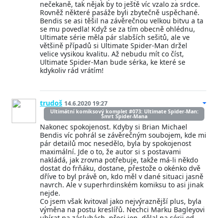
nečekaně, tak nějak by to ještě víc vzalo za srdce.
Rovněž některé pasáže byli zbytečně uspěchané.
Bendis se asi těšil na závěrečnou velkou bitvu a ta
se mu povedla! Když se za tím obecně ohlédnu,
Ultimate série měla pár slabších sešitů, ale ve
většině případů si Ultimate Spider-Man držel
velice vysikou kvalitu. Až nebudu mít co číst,
Ultimate Spider-Man bude sérka, ke které se
kdykoliv rád vrátím!
trudoš
14.6.2020 19:27
Ultimátní komiksový komplet #073: Ultimate Spider-Man:
Smrt Spider-Mana
Nakonec spokojenost. Kdyby si Brian Michael
Bendis víc pohrál se závěrečným soubojem, kde mi
pár detailů moc nesedělo, byla by spokojenost
maximální. Jde o to, že autor si s postavami
nakládá, jak zrovna potřebuje, takže má-li někdo
dostat do frňáku, dostane, přestože o okénko dvě
dříve to byl právě on, kdo měl v dané situaci jasně
navrch. Ale v superhrdinském komiksu to asi jinak
nejde.
Co jsem však kvitoval jako nejvýraznější plus, byla
výměna na postu kreslířů. Nechci Marku Bagleyovi
ubírat na zásluhách, přeci jen, dělal na sérii od