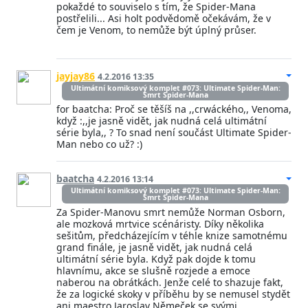
pokaždé to souviselo s tím, že Spider-Mana
postřelili... Asi holt podvědomě očekávám, že v
čem je Venom, to nemůže být úplný průser.
jayjay86
4.2.2016 13:35
Ultimátní komiksový komplet #073: Ultimate Spider-Man:
Smrt Spider-Mana
for baatcha: Proč se těšíš na ,,crwáckého,, Venoma,
když :,,je jasně vidět, jak nudná celá ultimátní
série byla,, ? To snad není součást Ultimate Spider-
Man nebo co už? :)
baatcha
4.2.2016 13:14
Ultimátní komiksový komplet #073: Ultimate Spider-Man:
Smrt Spider-Mana
Za Spider-Manovu smrt nemůže Norman Osborn,
ale mozková mrtvice scénáristy. Díky několika
sešitům, předcházejícím v téhle knize samotnému
grand finále, je jasně vidět, jak nudná celá
ultimátní série byla. Když pak dojde k tomu
hlavnímu, akce se slušně rozjede a emoce
naberou na obrátkách. Jenže celé to shazuje fakt,
že za logické skoky v příběhu by se nemusel stydět
ani maestro Jaroslav Němeček se svými