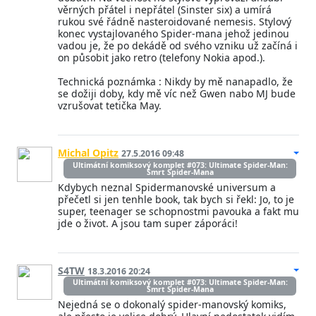
věrných přátel i nepřátel (Sinster six) a umírá
rukou své řádně nasteroidované nemesis. Stylový
konec vystajlovaného Spider-mana jehož jedinou
vadou je, že po dekádě od svého vzniku už začíná i
on působit jako retro (telefony Nokia apod.).
Technická poznámka : Nikdy by mě nanapadlo, že
se dožiji doby, kdy mě víc než Gwen nabo MJ bude
vzrušovat tetička May.
Michal Opitz
27.5.2016 09:48
Ultimátní komiksový komplet #073: Ultimate Spider-Man:
Smrt Spider-Mana
Kdybych neznal Spidermanovské universum a
přečetl si jen tenhle book, tak bych si řekl: Jo, to je
super, teenager se schopnostmi pavouka a fakt mu
jde o život. A jsou tam super záporáci!
S4TW
18.3.2016 20:24
Ultimátní komiksový komplet #073: Ultimate Spider-Man:
Smrt Spider-Mana
Nejedná se o dokonalý spider-manovský komiks,