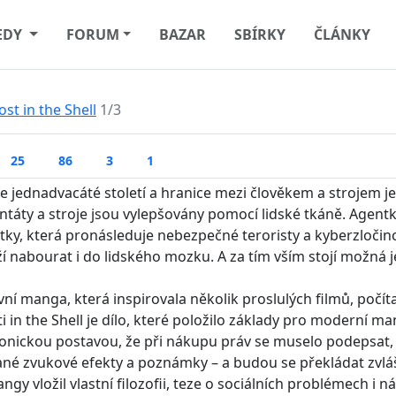
EDY
FORUM
BAZAR
SBÍRKY
ČLÁNKY
st in the Shell
1/3
25
86
3
1
se jednadvacáté století a hranice mezi člověkem a strojem je
ntáty a stroje jsou vylepšovány pomocí lidské tkáně. Agent
tky, která pronásleduje nebezpečné teroristy a kyberzločin
í nabourat i do lidského mozku. A za tím vším stojí možná je
vní manga, která inspirovala několik proslulých filmů, počí
i in the Shell je dílo, které položilo základy pro moderní m
konickou postavou, že při nákupu práv se muselo podepsat,
né zvukové efekty a poznámky – a budou se překládat zvlášť. 
ngy vložil vlastní filozofii, teze o sociálních problémech i 