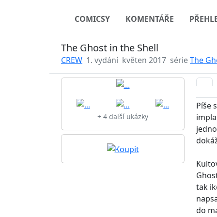
COMICSY
KOMENTÁŘE
PŘEHL
The Ghost in the Shell
CREW
1. vydání
květen 2017
série
The Gho
Píše 
impla
+ 4 další ukázky
jedno
dokáž
Kulto
Ghost
tak i
napsa
do ma