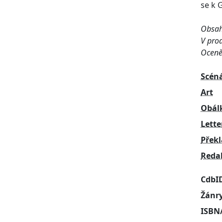
se k G
Obsahu
V prod
Oceněn
Scén
Art
Obál
Lette
Přek
Reda
CdbI
Žánr
ISBN