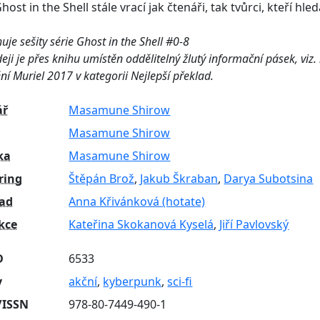
host in the Shell stále vrací jak čtenáři, tak tvůrci, kteří hleda
je sešity série Ghost in the Shell #0-8
eji je přes knihu umístěn oddělitelný žlutý informační pásek, viz.
í Muriel 2017 v kategorii Nejlepší překlad.
ář
Masamune Shirow
Masamune Shirow
ka
Masamune Shirow
ring
Štěpán Brož
,
Jakub Škraban
,
Darya Subotsina
lad
Anna Křivánková (hotate)
kce
Kateřina Skokanová Kyselá
,
Jiří Pavlovský
D
6533
y
akční
,
kyberpunk
,
sci-fi
/ISSN
978-80-7449-490-1