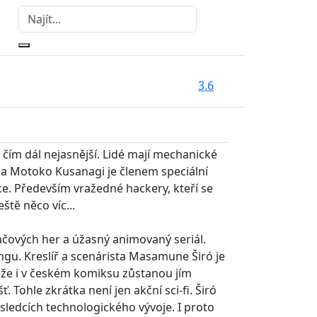
3.6
 čím dál nejasnější. Lidé mají mechanické
ka Motoko Kusanagi je členem speciální
ce. Především vražedné hackery, kteří se
ště něco víc...
tačových her a úžasný animovaný seriál.
angu. Kreslíř a scenárista Masamune Širó je
 že i v českém komiksu zůstanou jím
Tohle zkrátka není jen akční sci-fi. Širó
následcích technologického vývoje. I proto