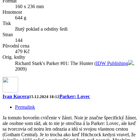
Formát
160 x 236 mm
Hmotnost
644 g
Tisk
žlutý poklad a odstíny šedi
Stran
144
Původní cena
479 Kč
Orig. knihy
Richard Stark's Parker #01: The Hunter (
IDW Publishing
,
2009)
Ivan Kucera
Parker: Lovec
15.12.2024 18:12
Permalink
Ja tomuto hovorím cvičenie v žánri. Noir je značne špecifický žáner,
ale osobne som rád, ak to nie je otročina á la Parker: Lovec, ale keď
sa tvorcovia od noiru len odrazia a idú si svojou vlastnou cestou
(Gotham Central). Je to trocha ako keď Hitchcock kedysi vravel, že