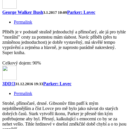
George Walker Bush
Parker: Lovec
3.1.2017 10:09
Permalink
Přiběh je v podstatě strašně jednoduchý a přímočarý, ale já pro tyhle
"morální" cesty za pomstou mám slabost. Navíc příběh (přes tu
zmíněnou jednoduchost) je dobře vystavěný, má skvělé tempo
vyprávění a zejména a hlavně, je naprosto parádně nakreslený.
Super kniha.
Celkový dojem: 90%
3DD!3
Parker: Lovec
31.12.2016 19:33
Permalink
Strohé, přímočaré, drsné. Gibsonův film patří k mým
nejoblíbenějším a číst Lovce pro mě bylo jako návrat do starých
dobrých časů. Stark vytvořil ikonu, Parker je přesně tím kým
potřebujeme aby byl. Přesný, kalkulující s emocemi co by se za
nehet vešlo. Tihle hrdinové v dnešní změkčilé době chybí a o to jsou