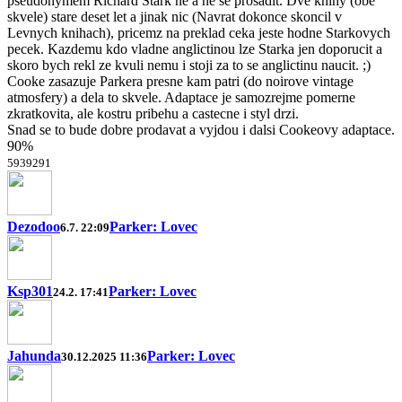
pseudonymem Richard Stark ne a ne se prosadit. Dve knihy (obe
skvele) stare deset let a jinak nic (Navrat dokonce skoncil v
Levnych knihach), pricemz na preklad ceka jeste hodne Starkovych
pecek. Kazdemu kdo vladne anglictinou lze Starka jen doporucit a
skoro bych rekl ze kvuli nemu i stoji za to se anglictinu naucit. ;)
Cooke zasazuje Parkera presne kam patri (do noirove vintage
atmosfery) a dela to skvele. Adaptace je samozrejme pomerne
zkratkovita, ale kostru pribehu a castecne i styl drzi.
Snad se to bude dobre prodavat a vyjdou i dalsi Cookeovy adaptace.
90%
59
39
29
1
Dezodoo
Parker: Lovec
6.7. 22:09
Ksp301
Parker: Lovec
24.2. 17:41
Jahunda
Parker: Lovec
30.12.2025 11:36