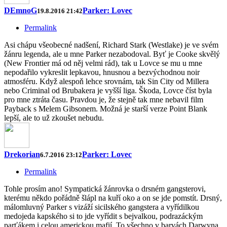
DEmnoG
Parker: Lovec
19.8.2016 21:42
Permalink
Asi chápu všeobecné nadšení, Richard Stark (Westlake) je ve svém
žánru legenda, ale u mne Parker nezabodoval. Byť je Cooke skvělý
(New Frontier má od něj velmi rád), tak u Lovce se mu u mne
nepodařilo vykreslit lepkavou, hnusnou a bezvýchodnou noir
atmosféru. Když alespoň lehce srovnám, tak Sin City od Millera
nebo Criminal od Brubakera je vyšší liga. Škoda, Lovce číst byla
pro mne ztráta času. Pravdou je, že stejně tak mne nebavil film
Payback s Melem Gibsonem. Možná je starší verze Point Blank
lepší, ale to už zkoušet nebudu.
Drekorian
Parker: Lovec
6.7.2016 23:12
Permalink
Tohle prosím ano! Sympatická žánrovka o drsném gangsterovi,
kterému někdo pořádně šlápl na kuří oko a on se jde pomstít. Drsný,
málomluvný Parker s vizáží sicilského gangstera a vyřídilkou
medojeda kapského si to jde vyřídit s bejvalkou, podrazáckým
parťákem i celou americkou mafií. To všechno v barvách Darwyna