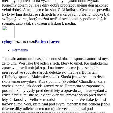
měl a bylo potřeba si na vyznění knihy nějakou dobu zvykat.
Konečný dojem byl ale i díky dobře propracovanému ději nakonec
velmi dobrý. A nejde jen o kresbu. Celá kniha se Crwi moc povedla.
Bylo by fajn dočkat se i dalších tří Parkerových příběhů. Cooke byl
svébytný tvůrce, který možná nedělal své komiksy podle zažitých
scénářů, zato však s vkusem a láskou k médiu.
cyboy
Parker: Lovec
13.6.2016 17:28
Permalink
Jen malo autoru umi naspat drsnou skolu, ale spousta autoru si mysli
ze to umi. Westlake byl jeden z tech, ktery to umel. Ke grafickemu
zpracovani sedi noir jako p...l na hrnec o cemz jsme se mohli
presvedcit ve spouste starych detektivek, hlavne s Bogartem
(Hluboky spanek, Maltezsky sokol). Skoda jen, ze se u nas drsna
skola temer nevydava. Kdyz pominu (skveleho) Chandlera, ktery
vychazi porad, tak docela zamrzi ze na Hammetta se zapomnelo,
posledni khihy vysly pred deseti lety a opravdu zajimave vydani z
edice "3x" si musite najit v antikvariatu, protoze vyslo pred triceti
lety. O Jaroslavu Velinskem radsi ani nemluvim. Westlake je dalsi
takovy autor. Veci, ktere psal pod svym jmenem u nas celkem jedou
(hlavne diky odlehcenemu tomu), ale veci, ktere psal pod