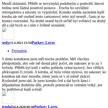
Menší zklamání. Příběh se nevymyká podobným z podsvětí, hlavní
hrdina není žádná positivní postava . Trochu ho ozvláštní
retrospektiva a návraty ve vyprávění. Komiks mohla zachránit lepší
kresba ale mě osobně tento cartoonový retro styl nesedí , často je na
hranici rozeznání. Na druhé straně bych určitě byl zvědavý na druhý
díl a rád bych se s ním v češtině seznámil.
sedw
Parker: Lovec
11.4.2021 23:54
Permalink
S tímto komiksem jsem měl trochu problém. Měl všechny
předpoklady, aby ode mě dostal plný počet, ale nakonec je to za 3
hvězdy. Příběh byl totiž z mého pohledu velmi tuctový, bez větších
překvapení či zvratů. A kresba, ač byla velmi stylová, mi nakonec ke
komiksu tak moc nesedla, místy jsem se v ní mírně ztrácel.
Rozhodně jsem rád, že jsem komiks četl a dal bych šanci i
případnému druhému dílu, protože potenciál tu vnímám velký, jen
by potřeboval lepší scénář.
trudoš
Parker: Lovec
16.6.2020 09:30