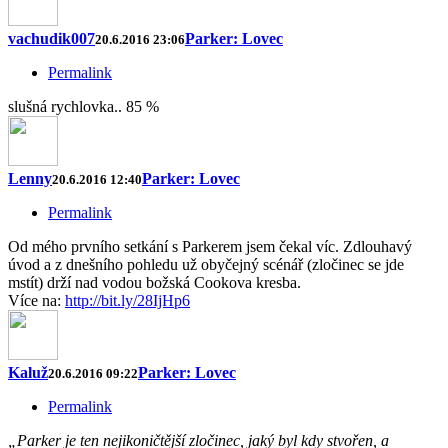
vachudik007
Parker: Lovec
20.6.2016 23:06
Permalink
slušná rychlovka.. 85 %
Lenny
Parker: Lovec
20.6.2016 12:40
Permalink
Od mého prvního setkání s Parkerem jsem čekal víc. Zdlouhavý
úvod a z dnešního pohledu už obyčejný scénář (zločinec se jde
mstít) drží nad vodou božská Cookova kresba.
Více na:
http://bit.ly/28IjHp6
Kaluž
Parker: Lovec
20.6.2016 09:22
Permalink
„Parker je ten nejikoničtější zločinec, jaký byl kdy stvořen, a