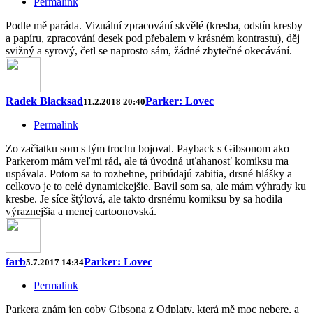
Permalink
Podle mě paráda. Vizuální zpracování skvělé (kresba, odstín kresby
a papíru, zpracování desek pod přebalem v krásném kontrastu), děj
svižný a syrový, četl se naprosto sám, žádné zbytečné okecávání.
Radek Blacksad
Parker: Lovec
11.2.2018 20:40
Permalink
Zo začiatku som s tým trochu bojoval. Payback s Gibsonom ako
Parkerom mám veľmi rád, ale tá úvodná uťahanosť komiksu ma
uspávala. Potom sa to rozbehne, pribúdajú zabitia, drsné hlášky a
celkovo je to celé dynamickejšie. Bavil som sa, ale mám výhrady ku
kresbe. Je síce štýlová, ale takto drsnému komiksu by sa hodila
výraznejšia a menej cartoonovská.
farb
Parker: Lovec
5.7.2017 14:34
Permalink
Parkera znám jen coby Gibsona z Odplaty, která mě moc nebere, a