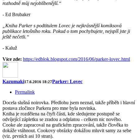
rozhodně můj nejoblíbenější.“
- Ed Brubaker
„Kniha Parker s podtitulem Lovec je nejkrásnější komiksová
publikace letošního roku. Pokud o tom pochybujete, nejspíš jste ji
ještě nečetli.“
- Kaluž
Více zde:
https://edblok.blogspot.com/2016/06/parker-lovec.html
Kazumaki
Parker: Lovec
17.6.2016 18:27
Permalink
Docela slušná noirovka. Předlohu jsem neznal, takže příběh i hlavní
postava zločince Parkera pro mne byla novinka.
Kniha je rozdělena na čtyři části, kde sledujeme postupně se
odvíjející zápletku se zradou a odplatou - celkem nic nového.
Cooke ale zapracoval na grafickém zpracování, takže člověka to
dokáže vtáhnout. Cookovy obrázky dokážou mluvit samy za sebe
(viz. prvních asi 10 stran).