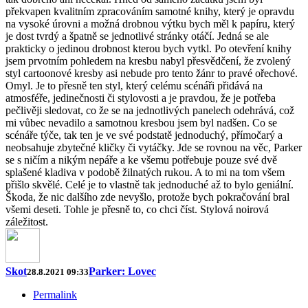
překvapen kvalitním zpracováním samotné knihy, který je opravdu
na vysoké úrovni a možná drobnou výtku bych měl k papíru, který
je dost tvrdý a špatně se jednotlivé stránky otáčí. Jedná se ale
prakticky o jedinou drobnost kterou bych vytkl. Po otevření knihy
jsem prvotním pohledem na kresbu nabyl přesvědčení, že zvolený
styl cartoonové kresby asi nebude pro tento žánr to pravé ořechové.
Omyl. Je to přesně ten styl, který celému scénáři přidává na
atmosféře, jedinečnosti či stylovosti a je pravdou, že je potřeba
pečlivěji sledovat, co že se na jednotlivých panelech odehrává, což
mi vůbec nevadilo a samotnou kresbou jsem byl nadšen. Co se
scénáře týče, tak ten je ve své podstatě jednoduchý, přímočarý a
neobsahuje zbytečné kličky či vytáčky. Jde se rovnou na věc, Parker
se s ničím a nikým nepáře a ke všemu potřebuje pouze své dvě
splašené kladiva v podobě žilnatých rukou. A to mi na tom všem
přišlo skvělé. Celé je to vlastně tak jednoduché až to bylo geniální.
Škoda, že nic dalšího zde nevyšlo, protože bych pokračování bral
všemi deseti. Tohle je přesně to, co chci číst. Stylová noirová
záležitost.
Skot
Parker: Lovec
28.8.2021 09:33
Permalink