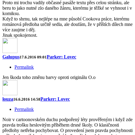
Proto mi trochu vadily občasné pasáže textu přes celou stránku, ale
beru to jako nutné zlo daného žánru, kterému je těžké se vyhnout i v
komiksu.
Když to shrnu, tak nejlépe na mne působí Cookova práce, kterému
románová předloha určitě sedla, ale doufám, že v příštích dílech mne
více zaujme i děj.
Jinak spokojenost.
Galupus
Parker: Lovec
17.6.2016 09:01
Permalink
Jen škoda toho změnu barvy oproti originálu O.o
louza
Parker: Lovec
16.6.2016 14:58
Permalink
Noir v cartoonovském duchu podpořený léty prověřeným i když zde
pravda trošku heslovitým příběhem drsné školy. O klasičnosti
předlohy netřeba pochybovat. O provedení jsem pravda pochybnosti