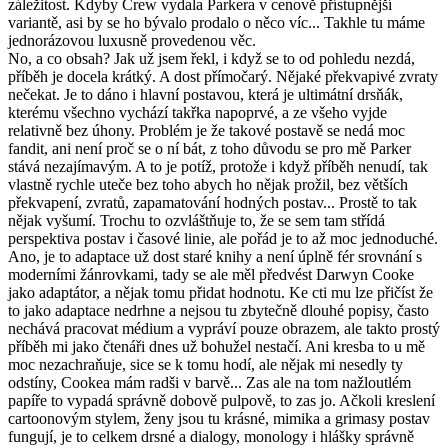
záležitost. Kdyby Crew vydala Parkera v cenově přístupnější
variantě, asi by se ho bývalo prodalo o něco víc... Takhle tu máme
jednorázovou luxusně provedenou věc.
No, a co obsah? Jak už jsem řekl, i když se to od pohledu nezdá,
příběh je docela krátký. A dost přímočarý. Nějaké překvapivé zvraty
nečekat. Je to dáno i hlavní postavou, která je ultimátní drsňák,
kterému všechno vychází takřka napoprvé, a ze všeho vyjde
relativně bez úhony. Problém je že takové postavě se nedá moc
fandit, ani není proč se o ní bát, z toho důvodu se pro mě Parker
stává nezajímavým. A to je potíž, protože i když příběh nenudí, tak
vlastně rychle uteče bez toho abych ho nějak prožil, bez větších
překvapení, zvratů, zapamatování hodných postav... Prostě to tak
nějak vyšumí. Trochu to ozvláštňuje to, že se sem tam střídá
perspektiva postav i časové linie, ale pořád je to až moc jednoduché.
Ano, je to adaptace už dost staré knihy a není úplně fér srovnání s
moderními žánrovkami, tady se ale měl předvést Darwyn Cooke
jako adaptátor, a nějak tomu přidat hodnotu. Ke cti mu lze přičíst že
to jako adaptace nedrhne a nejsou tu zbytečně dlouhé popisy, často
nechává pracovat médium a vypráví pouze obrazem, ale takto prostý
příběh mi jako čtenáři dnes už bohužel nestačí. Ani kresba to u mě
moc nezachraňuje, sice se k tomu hodí, ale nějak mi nesedly ty
odstíny, Cookea mám radši v barvě... Zas ale na tom nažloutlém
papíře to vypadá správně dobově pulpově, to zas jo. Ačkoli kreslení
cartoonovým stylem, ženy jsou tu krásné, mimika a grimasy postav
fungují, je to celkem drsné a dialogy, monology i hlášky správně