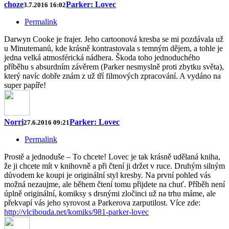
choze
Parker: Lovec
3.7.2016 16:02
Permalink
Darwyn Cooke je frajer. Jeho cartoonová kresba se mi pozdávala už
u Minutemanů, kde krásně kontrastovala s temným dějem, a tohle je
jedna velká atmosférická nádhera. Škoda toho jednoduchého
příběhu s absurdním závěrem (Parker nesmyslně proti zbytku světa),
který navíc dobře znám z už tří filmových zpracování. A vydáno na
super papíře!
Norri
Parker: Lovec
27.6.2016 09:21
Permalink
Prostě a jednoduše – To chcete! Lovec je tak krásně udělaná kniha,
že ji chcete mít v knihovně a při čtení ji držet v ruce. Druhým silným
důvodem ke koupi je originální styl kresby. Na první pohled vás
možná nezaujme, ale během čtení tomu přijdete na chuť. Příběh není
úplně originální, komiksy s drsnými zločinci už na trhu máme, ale
překvapí vás jeho syrovost a Parkerova zarputilost. Více zde:
http://vlcibouda.net/komiks/981-parker-lovec