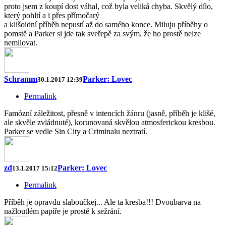
proto jsem z koupí dost váhal, což byla veliká chyba. Skvělý dílo,
který pohltí a i přes přímočarý
a klišoidní příběh nepustí až do samého konce. Miluju příběhy o
pomstě a Parker si jde tak sveřepě za svým, že ho prostě nelze
nemilovat.
Schramm
Parker: Lovec
30.1.2017 12:39
Permalink
Famózní záležitost, přesně v intencích žánru (jasně, příběh je klišé,
ale skvěle zvládnuté), korunovaná skvělou atmosferickou kresbou.
Parker se vedle Sin City a Criminalu neztratí.
zd
Parker: Lovec
13.1.2017 15:12
Permalink
Příběh je opravdu slaboučkej... Ale ta kresba!!! Dvoubarva na
nažloutlém papíře je prostě k sežrání.