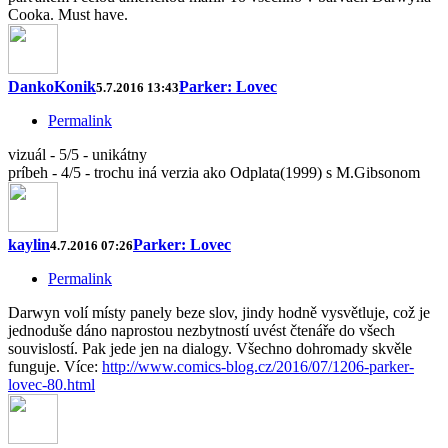
Cooka. Must have.
DankoKonik
Parker: Lovec
5.7.2016 13:43
Permalink
vizuál - 5/5 - unikátny
príbeh - 4/5 - trochu iná verzia ako Odplata(1999) s M.Gibsonom
kaylin
Parker: Lovec
4.7.2016 07:26
Permalink
Darwyn volí místy panely beze slov, jindy hodně vysvětluje, což je
jednoduše dáno naprostou nezbytností uvést čtenáře do všech
souvislostí. Pak jede jen na dialogy. Všechno dohromady skvěle
funguje. Více:
http://www.comics-blog.cz/2016/07/1206-parker-
lovec-80.html