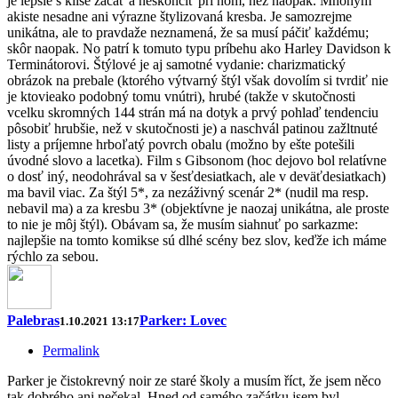
je lepšie s klišé začať a neskončiť pri ňom, než naopak. Mnohým
akiste nesadne ani výrazne štylizovaná kresba. Je samozrejme
unikátna, ale to pravdaže neznamená, že sa musí páčiť každému;
skôr naopak. No patrí k tomuto typu príbehu ako Harley Davidson k
Terminátorovi. Štýlové je aj samotné vydanie: charizmatický
obrázok na prebale (ktorého výtvarný štýl však dovolím si tvrdiť nie
je ktovieako podobný tomu vnútri), hrubé (takže v skutočnosti
vcelku skromných 144 strán má na dotyk a prvý pohlaď tendenciu
pôsobiť hrubšie, než v skutočnosti je) a naschvál patinou zažltnuté
listy a príjemne hrboľatý povrch obalu (možno by ešte potešili
úvodné slovo a lacetka). Film s Gibsonom (hoc dejovo bol relatívne
o dosť iný, neodohrával sa v šesťdesiatkach, ale v deväťdesiatkach)
ma bavil viac. Za štýl 5*, za nezáživný scenár 2* (nudil ma resp.
nebavil ma) a za kresbu 3* (objektívne je naozaj unikátna, ale proste
to nie je môj štýl). Obávam sa, že musím siahnuť po sarkazme:
najlepšie na tomto komikse sú dlhé scény bez slov, keďže ich máme
rýchlo za sebou.
Palebras
Parker: Lovec
1.10.2021 13:17
Permalink
Parker je čistokrevný noir ze staré školy a musím říct, že jsem něco
tak dobrého ani nečekal. Hned od samého začátku jsem byl