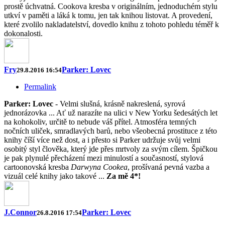
prostě úchvatná. Cookova kresba v originálním, jednoduchém stylu
utkví v paměti a láká k tomu, jen tak knihou listovat. A provedení,
které zvolilo nakladatelství, dovedlo knihu z tohoto pohledu téměř k
dokonalosti.
Fry
Parker: Lovec
29.8.2016 16:54
Permalink
Parker: Lovec
- Velmi slušná, krásně nakreslená, syrová
jednorázovka ... Ať už narazíte na ulici v New Yorku šedesátých let
na kohokoliv, určitě to nebude váš přítel. Atmosféra temných
nočních uliček, smradlavých barů, nebo všeobecná prostituce z této
knihy číší více než dost, a i přesto si Parker udržuje svůj velmi
osobitý styl člověka, který jde přes mrtvoly za svým cílem. Špičkou
je pak plynulé přecházení mezi minulostí a současností, stylová
cartoonovská kresba
Darwyna Cookea
, prošívaná pevná vazba a
vizuál celé knihy jako takové ...
Za mě 4*!
J.Connor
Parker: Lovec
26.8.2016 17:54