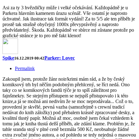
Asi za ty 3 hvězdičky může i velké očekávání. Každopádně je u
Parkera hlavním kamenem úrazu scénář. Vše ostatní je naprosto
úchvatné. Jak ilustrace tak formát vydání! Za to 5/5 ale ten příběh je
prostě tak strašně obyčejný 1000x převyprávěný a naprosto
předvídatelný. Škoda. Každopádně ve sbírce mi zůstane protože po
grafické stránce je to pro mě fakt klenot!
Spike
Parker: Lovec
16.12.2019 00:42
Permalink
Zakoupil jsem, protože žánr noir/krimi mám rád, a že by český
komiksový trh byl něčím podobným přehlcený, se říct nedá. Ono
taky co se komiksových fandů týče je to spíš záležitost pro
fajnšmekry. Se stejným přístupem se nejspíš přistupovalo i k této
knize,a já se možná ani nedivím že se moc neprodávala... Což o to,
provedení je skvělé, pevná vazba (samozřejmě s crewní tradicí
nedávat do knih záložky) pod přebalem krásně zpracované desky, a
kvalitní tlustý papír. Možná až moc, osobně jsem čekal vzhledem k
tomu jak je kniha tlustá delší příběh, ale zdání klame. Problém je, že
tahle sranda stojí v plné ceně bezmála 500 Kč, neobsahuje žádné
extra zvučné jméno autora, a od pohledu se tedy nejedná o masovou