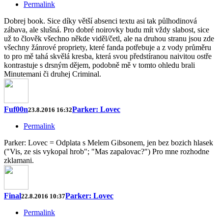
Permalink
Dobrej book. Sice díky větší absenci textu asi tak půlhodinová
zábava, ale slušná. Pro dobré noirovky budu mít vždy slabost, sice
už to člověk všechno někde viděl/četl, ale na druhou stranu jsou zde
všechny žánrové propriety, které fanda potřebuje a z vody průměru
to pro mě tahá skvělá kresba, která svou předstíranou naivitou ostře
kontrastuje s drsným dějem, podobně mě v tomto ohledu brali
Minutemani či druhej Criminal.
Fuf00n
Parker: Lovec
23.8.2016 16:32
Permalink
Parker: Lovec = Odplata s Melem Gibsonem, jen bez bozich hlasek
("Vis, ze sis vykopal hrob"; "Mas zapalovac?") Pro mne rozhodne
zklamani.
Final
Parker: Lovec
22.8.2016 10:37
Permalink