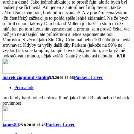
strohé a drsné. Jako jednohubkaje je to prostě fajn, ale že bych byl
nadšený se říct nedá. Ani jeden z autorů není můj favorit, takže
ačkoli žánr mám rád, hodnotím nezaujatě. A v poměru cena/výkon
(čti čtenářský zážitek) je to pořád spíše lehké zklamání. Ne že bych
se řídil cenou, takový Darebák od Millera je dražší a stran má 3x
míň, jen po tom luxusním zpracování a promu jsem prostě čekal víc
než jen neurážející, ale průměrnou a lehce zapomenutelnou
žánrovku. S věcmi jako Sin City, Criminal nebo 100 nábojů se nedá
srovnávat. Kdyby tu vyšly další díly Parkera (jakože na 99% ne
vyjdou) tak si je koupím, koupě Lovce taky nelituju, ale když mě
pokračování minou, nějak zvlášť špatný z toho asi nebudu...
6/10
marek zigmund stanko
Parker: Lovec
5.5.2019 12:06
Permalink
pro fandy hard boiled noiru a filmů jako Point Blank nebo Payback,
povinnost
james89
Parker: Lovec
25.8.2018 15:45