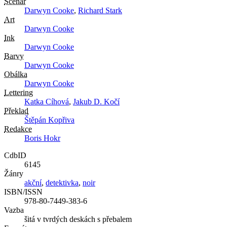
Scénář
Darwyn Cooke
,
Richard Stark
Art
Darwyn Cooke
Ink
Darwyn Cooke
Barvy
Darwyn Cooke
Obálka
Darwyn Cooke
Lettering
Katka Cíhová
,
Jakub D. Kočí
Překlad
Štěpán Kopřiva
Redakce
Boris Hokr
CdbID
6145
Žánry
akční
,
detektivka
,
noir
ISBN/ISSN
978-80-7449-383-6
Vazba
šitá v tvrdých deskách s přebalem