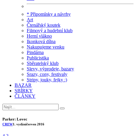
* Připomínky a návrhy
Art
Čtenářský koutek
Filmový a hudební klub
Herní vlákno
Ikonková dílna
Nakupujeme venku
Pindárna
Publicistika
Sběratelský klub
Slevy, výprodeje, bazary
Srazy, cony, festivaly
Stripy, jouky, fejky :)
BAZAR
SBÍRKY
ČLÁNKY
Parker: Lovec
CREW
1. vydání
červen 2016
4.2