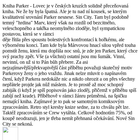
Kniha Parker - Lovec je v českých kruzích solidně přeceňovaná
kniha. Ne že by byla špatná. Ale je tu nad ní kousek, se kterým
kvalitativní srovnání Parker nesnese. Sin City. Tam byl podobně
temný "hrdina" Marv, který však na rozdíl od bezcitného,
veleschopného a takřka neomylného zloděje, byl sympatickou
postavou, která se v rámci
děje řítila přes spoustu bolestivých konfrontací k hořkému, ale
výbornému konci. Tam kde byla Márvovou hnací silou vpřed touha
pomstít ženu, která mu dopřála noc snů, je zde jen Parker, který chce
svý prachy zpět. Vše (a všichni) ostatní jsou mu šumák. Vinní,
nevinní, on už si to Pán bůh přebere. Za asi
nejzajímavější/překvapivější část příběhu považuji skutečný motiv
Parkerovy ženy o jeho vraždu. Jinak nelze mluvit o napínavém
čtení, když Parkera nedokáže nic a nikdo ohrozit a on přes všechny
nepřátele projde jak nůž máslem. Je to prostě až moc schopný
zabiják (i když je spíš popisován jako zloděj, přičemž v příběhu spíš
zabíjí než krade). Příběhově v rámci žánru průměrná, na špičku
nemající kniha. Zajímavé je to pak se samotným komiksovým
zpracováním. Retro styl kresby knize sedne, za to chválu pět lze.
Taktéž zpracováním se Crew vytáhla. Celkově hodnotím 75%, od
koupě neodrazuji, jen je třeba nemít přehnaná očekávání. Nové Sin
City se nekoná.