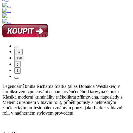
34
128
0
1
Legendární kniha Richarda Starka (alias Donalda Westlakea) v
komiksovém zpracování cenami ověnčeného Darwyna Cooka.
Klasika moderní kriminálky (několikrát zfilmovaná, naposledy s
Melem Gibsonem v hlavní roli), příběh pomsty s nelítostným
zločineckým profesionálem známým pouze jako Parker v hlavní
roli, v nádherném stylovém provedení.