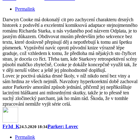
Permalink
Darwyn Cooke má dokonalý cit pro zachycení charakteru drsných
historek z podsvětí a excelentní komiksová adaptace stejnojmenného
románu Richarda Starka, u nás vydaného pod názvem Odplata, je to
jasným důkazem. Obdivovat musím především jeho sekvence bez
textu, které doslovně přepisují děj a nepotřebují k tomu ani špetku
písmenek. Vyprávění navíc oproti původní knize výrazně lépe
graduje, což vzhledem k tomu, že předloha má nějakých sto čtyřicet
stran, je docela co říct. Třeba tam, kde Starkovy retrospektivní scény
působí maličko zbytečně, Cooke je dokáže koncepčně využít tak, že
v ději neruší vůbec a ještě jej plnohodnotně doplňují.
Lovec je poctivá ukázka drsné školy, v níž nikdo není bez viny a
sám hrdina ze všech nejmíň. Navzdory hyperkorektní době zachoval
autor Parkerův amorální způsob jednání, přičemž jej nepřikrášluje
lacinými hláškami ani milosrdnými skutky, takže je to přesně ten
suchý zločinecký parchant, jak ho mám rád. Škoda, že v tomhle
zpracování nemůže vyjít série celá.
Fr3d_K
Parker: Lovec
24.5.2020 18:34
Permalink