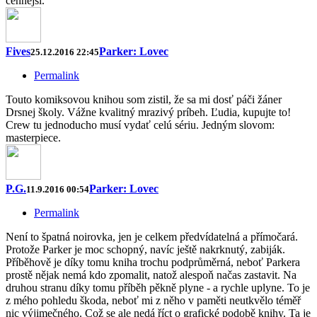
cennější.
Fives
Parker: Lovec
25.12.2016 22:45
Permalink
Touto komiksovou knihou som zistil, že sa mi dosť páči žáner
Drsnej školy. Vážne kvalitný mrazivý príbeh. Ľudia, kupujte to!
Crew tu jednoducho musí vydať celú sériu. Jedným slovom:
masterpiece.
P.G.
Parker: Lovec
11.9.2016 00:54
Permalink
Není to špatná noirovka, jen je celkem předvídatelná a přímočará.
Protože Parker je moc schopný, navíc ještě nakrknutý, zabiják.
Příběhově je díky tomu kniha trochu podprůměrná, neboť Parkera
prostě nějak nemá kdo zpomalit, natož alespoň načas zastavit. Na
druhou stranu díky tomu příběh pěkně plyne - a rychle uplyne. To je
z mého pohledu škoda, neboť mi z něho v paměti neutkvělo téměř
nic výjimečného. Což se ale nedá říct o grafické podobě knihy. Ta je