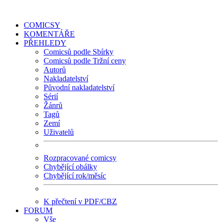
COMICSY
KOMENTÁŘE
PŘEHLEDY
Comicsů podle Sbírky
Comicsů podle Tržní ceny
Autorů
Nakladatelství
Původní nakladatelství
Sérií
Žánrů
Tagů
Zemí
Uživatelů
Rozpracované comicsy
Chybějící obálky
Chybějící rok/měsíc
K přečtení v PDF/CBZ
FORUM
Vše