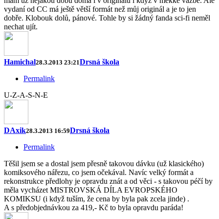
mám už nějakou dobu doma i v originálu i když v měkké vazbě. Ale
vydaní od CC má ještě větší formát než můj originál a je to jen
dobře. Klobouk dolů, pánové. Tohle by si žádný fanda sci-fi neměl
nechat ujít.
Hamichal
Drsná škola
28.3.2013 23:21
Permalink
U-Z-A-S-N-E
DAxik
Drsná škola
28.3.2013 16:59
Permalink
Těšil jsem se a dostal jsem přesně takovou dávku (už klasického)
komiksového nářezu, co jsem očekával. Navíc velký formát a
rekonstrukce předlohy je opravdu znát a od věci - s takovou péčí by
měla vycházet MISTROVSKÁ DÍLA EVROPSKÉHO
KOMIKSU (i když tuším, že cena by byla pak zcela jinde) .
A s předobjednávkou za 419,- Kč to byla opravdu paráda!