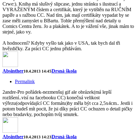
Crwe:). Kniha má slušivý slipcase, jednu stránku s ilustrací a
VYRAŽENÝM číslem a certifikát, který je vytištěn na RUČNÍM
papíře a s ražbou CC. Nad tím, jak mají certifikáty vypadat by se
zase měli zamyslet u BBartu. Tohle přemýšlení nad detaily u
Comics Centra žeru. Jo a plakátek. A to je vážení vše, jinak mám to
stejné, jako vy.
A hodnocení? Kdyby vyšlo tak jako v USA, tak bych dal tři
hvězdičky. Za práci CC jednu přidávám.
Absinther
Drsná škola
10.4.2013 14:45
Permalink
2andre-Pro pořádek-nezmenšuj gif ale obrázek(má lepší
rozlišení..visí na facebooku CC) konečná velikost
výřezu(odpovídající CC formátu)by měla být cca 2,5x4cm.. Jestli i
potom budeš mít pocit, že jsi díky práci CC ochuzen o detail pičky
nebo bradavky, pochopím tvůj smutek.
Absinther
Drsná škola
10.4.2013 14:23