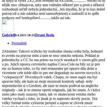
až když si výřez 2X2,5cm zvětším na 9X14cm.............. Nechci to tu
něják moc obhajovat, taky tam vnímám některé pro a proti a některá
rozhodnutí určitě nebyla jednoduchá...Jen myslím, že je to kus dobré
práce(což u nás zdaleka není samozřejmost) a zaslouží si to spíše
podporu než hnidopišství............takže asi tak.
Gabriell
Drsná škola
9.4.2013 18:35
Permalink
2Absinter: Takove scificko by rozhodne slusna cetba byla, bohuzel
to uvedu na pravou miru a tam se moc smichu nekona. Priklad je
jednoduchy a CC ho ma primo na svych strankach v onom gifu pred
a po. Jejich oprava cerveneho napisu Coca-Cola na bily uz je pro
me za hranou toho, co by mel restaurator pri oprave dila delat a
vicemene cele tohle dilo to pro me degraduje na uroven novych a
"vylepsenych" Hvezdnych valek. Chapu, ze onen napis ma byt
spravne bily, ale kam az moje moznosti kontroly sahaji -tedy
nepromluvim si s Geofem, ale zase se muzu podivat na anglicke
originaly - tak je to zmena oproti originalu, jak ho znam. A i kdyz
znim jako maly urazeny hater, tak ve skutecnosti vetsina meho
vzteku vychazi z toho, ze jinak je to naprosto skvely pocin. Ten
velky format tomu vylozene prospel a aspon se clovek muze