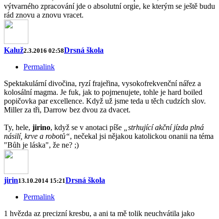
výtvarného zpracování jde o absolutní orgie, ke kterým se ještě budu
rád znovu a znovu vracet.
Kaluž
Drsná škola
2.3.2016 02:58
Permalink
Spektakulární divočina, ryzí frajeřina, vysokofrekvenční nářez a
kolosální magma. Je fuk, jak to pojmenujete, tohle je hard boiled
popičovka par excellence. Když už jsme teda u těch cudzích slov.
Miller za tři, Darrow bez dvou za dvacet.
Ty, hele,
jirino
, když se v anotaci píše
„strhující akční jízda plná
násilí, krve a robotů“
, nečekal jsi nějakou katolickou onanii na téma
"Bůh je láska", že ne? ;)
jirin
Drsná škola
13.10.2014 15:21
Permalink
1 hvězda az precizní kresbu, a ani ta mě tolik neuchvátila jako