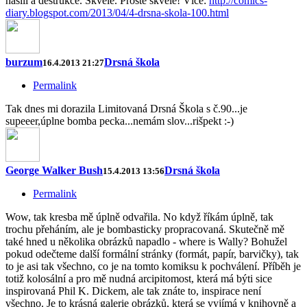
násilí a destrukce. Skvělé. Prostě skvělé! Více:
http://comics-
diary.blogspot.com/2013/04/4-drsna-skola-100.html
burzum
Drsná škola
16.4.2013 21:27
Permalink
Tak dnes mi dorazila Limitovaná Drsná Škola s č.90...je
supeeer,úplne bomba pecka...nemám slov...rišpekt :-)
George Walker Bush
Drsná škola
15.4.2013 13:56
Permalink
Wow, tak kresba mě úplně odvařila. No když říkám úplně, tak
trochu přeháním, ale je bombasticky propracovaná. Skutečně mě
také hned u několika obrázků napadlo - where is Wally? Bohužel
pokud odečteme další formální stránky (formát, papír, barvičky), tak
to je asi tak všechno, co je na tomto komiksu k pochválení. Příběh je
totiž kolosální a pro mě nudná arcipitomost, která má býti sice
inspirovaná Phil K. Dickem, ale tak znáte to, inspirace není
všechno. Je to krásná galerie obrázků, která se vyjímá v knihovně a