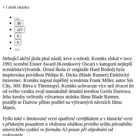
+ 1 další ukázka
38
127
0
0
Strhující akční jízda plná násilí, krve a robotů. Komiks získal v roce
1991 ocenění Eisner Award (Komiksový Oscar) v kategorii nejlepší
scenárista/výtvarník. Drsná škola (v originále Hard Boiled) byla
inspirována povídkou Philipa K. Dicka (Blade Runner) Elektrický
mravenec. Komiks napsal úspěšný scenárista Frank Miller, autor Sin
City, 300: Bitva u Thermopyl. Komiks uchvacuje více než dvacet let
od svého vzniku svojí maniakálně detailní kresbou Geofa Darrowa.
Jeho kresby ovlivnily výtvarnou stránku filmu Blade Runner,
později se Darrow přímo podílel na výtvarných návrzích filmu
Matrix.
Vyšlo také v limitované verzi opatřené certifikátem a v klasické verzi
s přidaným pouzdrem a vloženou obálkou prvního sešitu původního
amerického vydání ve formátu A3 pouze při objednání od
vydavatele.