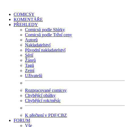
COMICSY
KOMENTÁŘE
PŘEHLEDY
Comicsů podle Sbírky
Comicsů podle Tržní ceny
Autorů
Nakladatelství
Původní nakladatelství
Sérií
Žánrů
Tagů
Zemí
Uživatelů
Rozpracované comicsy
Chybějící obálky
Chybějící rok/měsíc
K přečtení v PDF/CBZ
FORUM
Vše