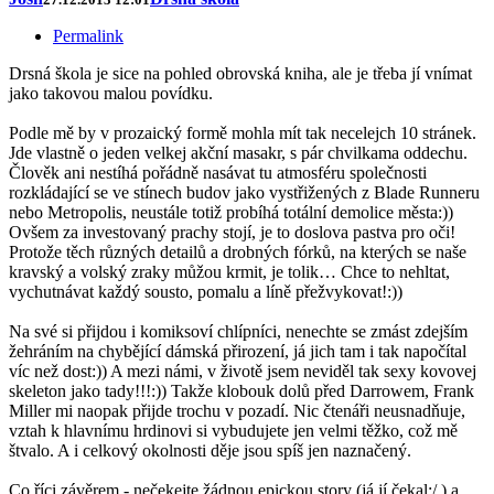
Permalink
Drsná škola je sice na pohled obrovská kniha, ale je třeba jí vnímat
jako takovou malou povídku.
Podle mě by v prozaický formě mohla mít tak necelejch 10 stránek.
Jde vlastně o jeden velkej akční masakr, s pár chvilkama oddechu.
Člověk ani nestíhá pořádně nasávat tu atmosféru společnosti
rozkládající se ve stínech budov jako vystřižených z Blade Runneru
nebo Metropolis, neustále totiž probíhá totální demolice města:))
Ovšem za investovaný prachy stojí, je to doslova pastva pro oči!
Protože těch různých detailů a drobných fórků, na kterých se naše
kravský a volský zraky můžou krmit, je tolik… Chce to nehltat,
vychutnávat každý sousto, pomalu a líně přežvykovat!:))
Na své si přijdou i komiksoví chlípníci, nenechte se zmást zdejším
žehráním na chybějící dámská přirození, já jich tam i tak napočítal
víc než dost:)) A mezi námi, v životě jsem neviděl tak sexy kovovej
skeleton jako tady!!!:)) Takže klobouk dolů před Darrowem, Frank
Miller mi naopak přijde trochu v pozadí. Nic čtenáři neusnadňuje,
vztah k hlavnímu hrdinovi si vybudujete jen velmi těžko, což mě
štvalo. A i celkový okolnosti děje jsou spíš jen naznačený.
Co říci závěrem - nečekejte žádnou epickou story (já jí čekal:/ ) a