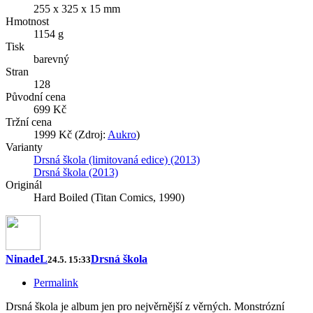
255 x 325 x 15 mm
Hmotnost
1154 g
Tisk
barevný
Stran
128
Původní cena
699 Kč
Tržní cena
1999 Kč (Zdroj:
Aukro
)
Varianty
Drsná škola (limitovaná edice) (2013)
Drsná škola (2013)
Originál
Hard Boiled (Titan Comics, 1990)
NinadeL
Drsná škola
24.5. 15:33
Permalink
Drsná škola je album jen pro nejvěrnější z věrných. Monstrózní