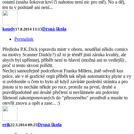
ostatní (snaha šokovat krví či nahotou není nic pro mě). No a děj,
ten tu v podstatě ani není...
koudy
Drsná škola
17.8.2014 13:13
Permalink
Předloha P.K.Dick (opravdu mistr v oboru, neudělal někdo comics
na motivy Scanner Darkly?) už to je téměř jistá záruka kvality, ale
abych byl upřímnej, příběh není to hlavní (možná ani to vedlejší) ,
proč si tento skvost pořídit.
Nechci samozřejmě podceňovat Franka Millera, jistě odvedl kus
práce, ale v té grafické orgii příběh tak nějak automaticky plyne a vy
si uvědomíte o čem to bylo až když zavíráte poslední stránku a pro
jistotu si to necháte někde po ruce, protože na první, druhé a
pravděpodobně ani desáté přečtení si nevšimnete ani poloviny
šíleností zakomponovaných do "přirozeného" prostředí a musíte to
otevřít znovu a opět a zase... :)
erik
Drsná škola
22.3.2014 09:25