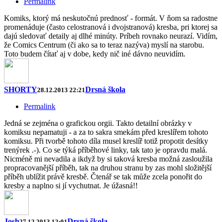
Permalink
Komiks, ktorý má neskutočnú prednosť - formát. V ňom sa radostne
promenáduje (často celostranová i dvojstranová) kresba, pri ktorej sa
dajú sledovať detaily aj dlhé minúty. Príbeh rovnako neurazí. Vidím,
že Comics Centrum (či ako sa to teraz nazýva) myslí na starobu.
Toto budem čítať aj v dobe, kedy nič iné dávno neuvidím.
SHORTY
Drsná škola
28.12.2013 22:21
Permalink
Jedná se zejména o grafickou orgii. Takto detailní obrázky v
komiksu nepamatuji - a za to sakra smekám před kreslířem tohoto
komiksu. Při tvorbě tohoto díla musel kreslíř totiž propotit desítky
trenýrek .-). Co se týká příběhové linky, tak tato je opravdu malá.
Nicméně mi nevadila a ikdyž by si taková kresba možná zasloužila
propracovanější příběh, tak na druhou stranu by zas mohl složitější
příběh ublížit právě kresbě. Čtenář se tak může zcela ponořit do
kresby a naplno si jí vychutnat. Je úžasná!!
Josh
Drsná škola
27.12.2013 12:01