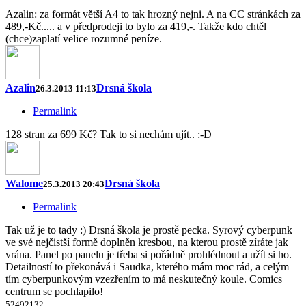
Azalin: za formát větší A4 to tak hrozný nejni. A na CC stránkách za
489,-Kč..... a v předprodeji to bylo za 419,-. Takže kdo chtěl
(chce)zaplatí velice rozumné peníze.
Azalin
Drsná škola
26.3.2013 11:13
Permalink
128 stran za 699 Kč? Tak to si nechám ujít.. :-D
Walome
Drsná škola
25.3.2013 20:43
Permalink
Tak už je to tady :) Drsná škola je prostě pecka. Syrový cyberpunk
ve své nejčistší formě doplněn kresbou, na kterou prostě zíráte jak
vrána. Panel po panelu je třeba si pořádně prohlédnout a užít si ho.
Detailností to překonává i Saudka, kterého mám moc rád, a celým
tím cyberpunkovým vzezřením to má neskutečný koule. Comics
centrum se pochlapilo!
52
49
21
3
2