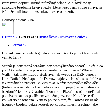
které bych odpustil klidně průměrný příběh. Ale když mě ty
absolutně bezduché krvavé řežby, které nejsou ani vtipné a navíc se
tváří, že mají trochu myšlenku, hrozně odpuzují.
Celkový dojem: 50%
DEmnoG
Drsná škola (limitovaná edice)
11.4.2013 20:51
Permalink
Dočkali jsme se, další legenda v češtině. Sice to pár let trvalo, ale
vem to čert:).
Scénář je nenáročná sci-fárna bez promyšleného pozadí. Takže o co
jde? O kresbu. Ta je prostě neuvěřitelná. Jestli znáte "Where's
Wally", tak máte hrubou představu, jak vypadá JEDEN panel v
Hard Boiled. Nechápu, kde Darrow najde vnitřní sílu se s tímhle u
tak rozsáhlého projektu vykreslovat. Každá postavička něco děla
(třebas běží nahatá na konci ulice), svět funguje (třebas malinkatý
bezdomáč je přikrytý krabicí "Domino´s Pizza" a o pár panelů dál
potkáváme auto s poslíčkem zmíněné pizzerie.) Na tohle se dá
koukat do nekonečna. Není to pouze o tom, že Darrow kreslí rád
hromady bordelu pěkně kousek po kousku. Kreslí všechno, jako