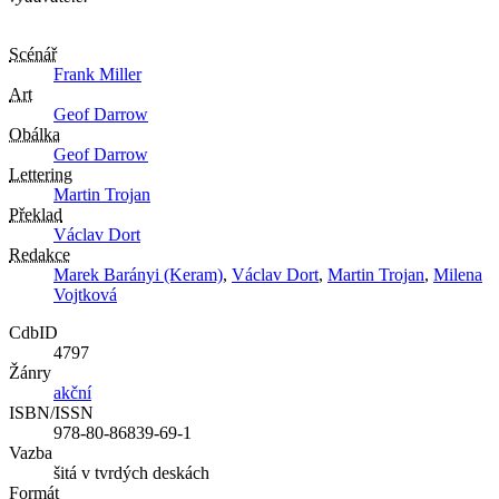
Scénář
Frank Miller
Art
Geof Darrow
Obálka
Geof Darrow
Lettering
Martin Trojan
Překlad
Václav Dort
Redakce
Marek Barányi (Keram)
,
Václav Dort
,
Martin Trojan
,
Milena
Vojtková
CdbID
4797
Žánry
akční
ISBN/ISSN
978-80-86839-69-1
Vazba
šitá v tvrdých deskách
Formát