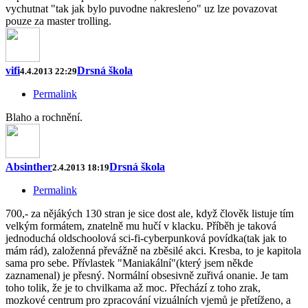
vychutnat "tak jak bylo puvodne nakresleno" uz lze povazovat
pouze za master trolling.
vifi
Drsná škola
4.4.2013 22:29
Permalink
Blaho a rochnění.
Absinther
Drsná škola
2.4.2013 18:19
Permalink
700,- za nějákých 130 stran je sice dost ale, když člověk listuje tím
velkým formátem, znatelně mu hučí v klacku. Příběh je taková
jednoduchá oldschoolová sci-fi-cyberpunková povídka(tak jak to
mám rád), založenná převážně na zběsilé akci. Kresba, to je kapitola
sama pro sebe. Přívlastek "Maniakální"(který jsem někde
zaznamenal) je přesný. Normální obsesivně zuřivá onanie. Je tam
toho tolik, že je to chvilkama až moc. Přechází z toho zrak,
mozkové centrum pro zpracování vizuálních vjemů je přetíženo, a