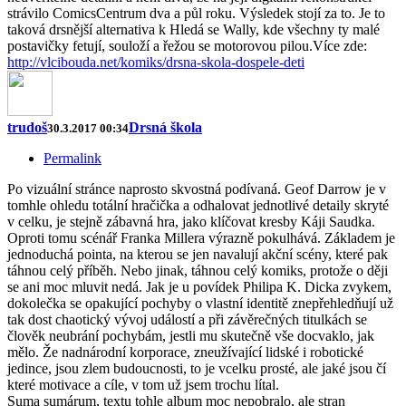
strávilo ComicsCentrum dva a půl roku. Výsledek stojí za to. Je to
taková drsnější alternativa k Hledá se Wally, kde všechny ty malé
postavičky fetují, souloží a řežou se motorovou pilou.Více zde:
http://vlcibouda.net/komiks/drsna-skola-dospele-deti
trudoš
Drsná škola
30.3.2017 00:34
Permalink
Po vizuální stránce naprosto skvostná podívaná. Geof Darrow je v
tomhle ohledu totální hračička a odhalovat jednotlivé detaily skryté
v celku, je stejně zábavná hra, jako klíčovat kresby Káji Saudka.
Oproti tomu scénář Franka Millera výrazně pokulhává. Základem je
jednoduchá pointa, na kterou se jen navalují akční scény, které pak
táhnou celý příběh. Nebo jinak, táhnou celý komiks, protože o ději
se ani moc mluvit nedá. Jak je u povídek Philipa K. Dicka zvykem,
dokolečka se opakující pochyby o vlastní identitě znepřehledňují už
tak dost chaotický vývoj událostí a při závěrečných titulkách se
člověk neubrání pochybám, jestli mu skutečně vše docvaklo, jak
mělo. Že nadnárodní korporace, zneužívající lidské i robotické
jedince, jsou zlem budoucnosti, to je vcelku prosté, ale jaké jsou čí
které motivace a cíle, v tom už jsem trochu lítal.
Suma sumárum, textu tohle album moc nepobralo, ale stran