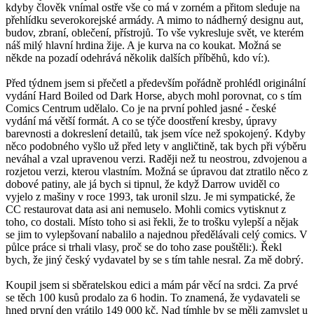
kdyby člověk vnímal ostře vše co má v zorném a přitom sleduje na
přehlídku severokorejské armády. A mimo to nádherný designu aut,
budov, zbraní, oblečení, přístrojů. To vše vykresluje svět, ve kterém
náš milý hlavní hrdina žije. A je kurva na co koukat. Možná se
někde na pozadí odehrává několik dalších příběhů, kdo ví:).
Před týdnem jsem si přečetl a především pořádně prohlédl originální
vydání Hard Boiled od Dark Horse, abych mohl porovnat, co s tím
Comics Centrum udělalo. Co je na první pohled jasné - české
vydání má větší formát. A co se týče doostření kresby, úpravy
barevnosti a dokreslení detailů, tak jsem více než spokojený. Kdyby
něco podobného vyšlo už před lety v angličtině, tak bych při výběru
neváhal a vzal upravenou verzi. Raději než tu neostrou, zdvojenou a
rozjetou verzi, kterou vlastním. Možná se úpravou dat ztratilo něco z
dobové patiny, ale já bych si tipnul, že když Darrow uviděl co
vyjelo z mašiny v roce 1993, tak uronil slzu. Je mi sympatické, že
CC restaurovat data asi ani nemuselo. Mohli comics vytisknut z
toho, co dostali. Místo toho si asi řekli, že to trošku vylepší a nějak
se jim to vylepšovaní nabalilo a najednou předělávali celý comics. V
půlce práce si trhali vlasy, proč se do toho zase pouštěli:). Řekl
bych, že jiný český vydavatel by se s tím tahle nesral. Za mě dobrý.
Koupil jsem si sběratelskou edici a mám pár věcí na srdci. Za prvé
se těch 100 kusů prodalo za 6 hodin. To znamená, že vydavateli se
hned první den vrátilo 149 000 kč. Nad tímhle by se měli zamyslet u