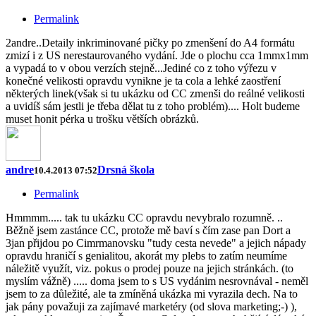
Permalink
2andre..Detaily inkriminované pičky po zmenšení do A4 formátu
zmizí i z US nerestaurovaného vydání. Jde o plochu cca 1mmx1mm
a vypadá to v obou verzích stejně...Jediné co z toho výřezu v
konečné velikosti opravdu vynikne je ta cola a lehké zaostření
některých linek(však si tu ukázku od CC zmenši do reálné velikosti
a uvidíš sám jestli je třeba dělat tu z toho problém).... Holt budeme
muset honit pérka u trošku větších obrázků.
andre
Drsná škola
10.4.2013 07:52
Permalink
Hmmmm..... tak tu ukázku CC opravdu nevybralo rozumně. ..
Běžně jsem zastánce CC, protože mě baví s čím zase pan Dort a
3jan přijdou po Cimrmanovsku "tudy cesta nevede" a jejich nápady
opravdu hraničí s genialitou, akorát my plebs to zatím neumíme
náležitě využít, viz. pokus o prodej pouze na jejich stránkách. (to
myslím vážně) ..... doma jsem to s US vydánim nesrovnával - neměl
jsem to za důležité, ale ta zmíněná ukázka mi vyrazila dech. Na to
jak pány považuji za zajímavé marketéry (od slova marketing;-) ),