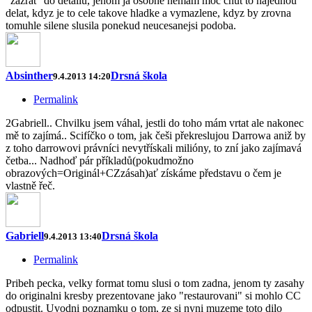
"zazrat" do detailu, jenom ja osobne nemam moc chut to najednou
delat, kdyz je to cele takove hladke a vymazlene, kdyz by zrovna
tomuhle silene slusila ponekud neucesanejsi podoba.
Absinther
Drsná škola
9.4.2013 14:20
Permalink
2Gabriell.. Chvilku jsem váhal, jestli do toho mám vrtat ale nakonec
mě to zajímá.. Scifíčko o tom, jak češi překreslujou Darrowa aniž by
z toho darrowovi právníci nevytřískali milióny, to zní jako zajímavá
četba... Nadhoď pár příkladů(pokudmožno
obrazových=Originál+CZzásah)ať získáme představu o čem je
vlastně řeč.
Gabriell
Drsná škola
9.4.2013 13:40
Permalink
Pribeh pecka, velky format tomu slusi o tom zadna, jenom ty zasahy
do originalni kresby prezentovane jako "restaurovani" si mohlo CC
odpustit. Uvodni poznamku o tom, ze si nyni muzeme toto dilo