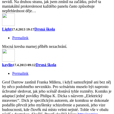
nevidí. Na druhou stranu, jak jsem zmínil na začátku, právě ta
maniakální prokreslenost každého panelu často způsobuje
nepřehlednost děje…
Light
Drsná škola
17.4.2013 19:17
Permalink
Mocná kresba marnej příběh nezachrání.
kaylin
Drsná škola
17.4.2013 09:12
Permalink
Geof Darrow zastínil Franka Millera, i když samozřejmě ani bez něj
by něco podobného nevzniklo. Pro scénáristu muselo být naprosto
úchvatné sledovat, jak jeho scénář dostává tyhle rozměry. Komiks je
adaptací jedné povídky Philipa K. Dicka s názvem „Elektrický
mravenec“. Dick je specifickým autorem, ale komiksu se dokonale
podařilo převzít jeho myšlenky schizofrenie a paranoii, jeho vize
budoucnosti, kde člověk má místo velmi nejisté. Tohle vše v obalu