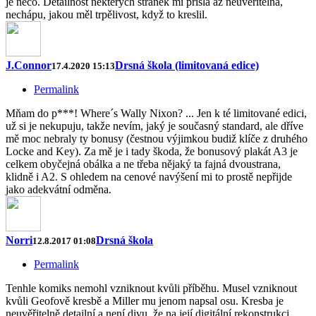
je něco. Detailnost některých stránek mi přišla až neuvěřitelná,
nechápu, jakou měl trpělivost, když to kreslil.
J.Connor
Drsná škola (limitovaná edice)
17.4.2020 15:13
Permalink
Mňam do p***! Where´s Wally Nixon? ... Jen k té limitované edici,
už si je nekupuju, takže nevím, jaký je současný standard, ale dříve
mě moc nebraly ty bonusy (čestnou výjimkou budiž klíče z druhého
Locke and Key). Za mě je i tady škoda, že bonusový plakát A3 je
celkem obyčejná obálka a ne třeba nějaký ta fajná dvoustrana,
klidně i A2. S ohledem na cenové navýšení mi to prostě nepřijde
jako adekvátní odměna.
Norri
Drsná škola
12.8.2017 01:08
Permalink
Tenhle komiks nemohl vzniknout kvůli příběhu. Musel vzniknout
kvůli Geofově kresbě a Miller mu jenom napsal osu. Kresba je
neuvěřitelně detailní a není divu, že na její digitální rekonstrukci