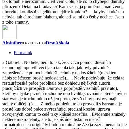
tak tomuhle nerozumim. Čert vem Colu, ale co to chybějící dámský
přirození? Detail na bradavce? Kam se asi já průměrnej, nadrženej,
uhorvitej komiksář s igelitkou nejdřív kouknu? .... kdyby ta ukázka
nebyla, tak chrochtám blahem, ale teď se mi do četby nechce. Jsem
z toho smutný.
Absinther
Drsná škola
9.4.2013 21:19
Permalink
2 Gabriel... No hele, beru to tak, že CC za pomoci dnešních
technologií upravili věci jako ta cola tak, jak byly původně
zamýšlené ale pomoci tehdejší techniky nedosažitelné(mezi ten
nápis se štětcem prostě nedostaneš)...... Navíc pochybuju, že celá ta
restaurátorská práce probíhala bez dohledu nějákých autorit
pracujících ve prospěch Darrowa(popřípadě vlastníků práv atd),
kteří by nějáké prznění rozhodně neschválil.(srovnání s předělanýma
star wars je trochu mimo už jen proto, že všechny postavy mají
stejný obličej ;) ) ..... Z mého pohledu, to co provedli s barvama je
prostě kus dobré práce zvýrazňující precizní kresbu, úprava
zdvojených kontur to celé taky krásně zaostřila... Evidentně zmizely
některé mikrodetaily, ale to je spíš úděl tisku na menší
formát(přecejen originály budou minimálně A3?)a zaznamenat to jde