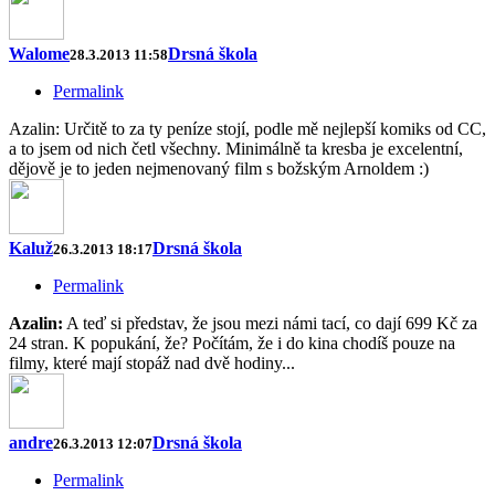
Walome
Drsná škola
28.3.2013 11:58
Permalink
Azalin: Určitě to za ty peníze stojí, podle mě nejlepší komiks od CC,
a to jsem od nich četl všechny. Minimálně ta kresba je excelentní,
dějově je to jeden nejmenovaný film s božským Arnoldem :)
Kaluž
Drsná škola
26.3.2013 18:17
Permalink
Azalin:
A teď si představ, že jsou mezi námi tací, co dají 699 Kč za
24 stran. K popukání, že? Počítám, že i do kina chodíš pouze na
filmy, které mají stopáž nad dvě hodiny...
andre
Drsná škola
26.3.2013 12:07
Permalink