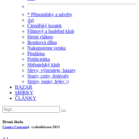
* Připomínky a návrhy
Art
Čtenářský koutek
Filmový a hudební klub
Herní vlákno
Ikonková dílna
Nakupujeme venku
Pindárna
Publicistika
Sběratelský klub
Slevy, výprodeje, bazary
Srazy, cony, festivaly
Stripy, jouky, fejky :)
BAZAR
SBÍRKY
ČLÁNKY
Drsná škola
Comics Centrum
1. vydání
březen 2013
4.1