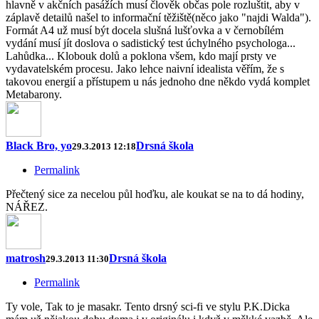
hlavně v akčních pasážích musí člověk občas pole rozluštit, aby v
záplavě detailů našel to informační těžiště(něco jako "najdi Walda").
Formát A4 už musí být docela slušná lušťovka a v černobílém
vydání musí jít doslova o sadistický test úchylného psychologa...
Lahůdka... Klobouk dolů a poklona všem, kdo mají prsty ve
vydavatelském procesu. Jako lehce naivní idealista věřím, že s
takovou energií a přístupem u nás jednoho dne někdo vydá komplet
Metabarony.
Black Bro, yo
Drsná škola
29.3.2013 12:18
Permalink
Přečtený sice za necelou půl hoďku, ale koukat se na to dá hodiny,
NÁŘEZ.
matrosh
Drsná škola
29.3.2013 11:30
Permalink
Ty vole, Tak to je masakr. Tento drsný sci-fi ve stylu P.K.Dicka