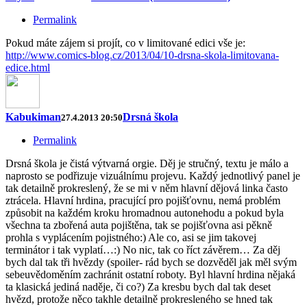
Permalink
Pokud máte zájem si projít, co v limitované edici vše je:
http://www.comics-blog.cz/2013/04/10-drsna-skola-limitovana-
edice.html
Kabukiman
Drsná škola
27.4.2013 20:50
Permalink
Drsná škola je čistá výtvarná orgie. Děj je stručný, textu je málo a
naprosto se podřizuje vizuálnímu projevu. Každý jednotlivý panel je
tak detailně prokreslený, že se mi v něm hlavní dějová linka často
ztrácela. Hlavní hrdina, pracující pro pojišťovnu, nemá problém
způsobit na každém kroku hromadnou autonehodu a pokud byla
všechna ta zbořená auta pojištěna, tak se pojišťovna asi pěkně
prohla s vyplácením pojistného:) Ale co, asi se jim takovej
terminátor i tak vyplatí…:) No nic, tak co říct závěrem… Za děj
bych dal tak tři hvězdy (spoiler- rád bych se dozvěděl jak měl svým
sebeuvědoměním zachránit ostatní roboty. Byl hlavní hrdina nějaká
ta klasická jediná naděje, či co?) Za kresbu bych dal tak deset
hvězd, protože něco takhle detailně prokresleného se hned tak