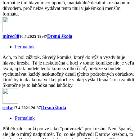
formát je tím hlavním co upoutá, maniakálně detailní kresba oním
důvodem, proč nelze vydávat tento titul v jakémkoli menším
formátu.
mirec88
Drsná škola
10.4.2025 12:47
Permalink
Ach, to bol zážitok. Skvelý komiks, ktorý do výšin vyzdvihuje
hlavne kresba. Tá je neskutočná a hoci v tomto komikse nie je veľa
textu, aj tak budete tento komiks dlho čítať, pretože si budete
vychutnávať každý neskutočný detail týchto podrobných obrázkov,
ktoré by inak ako na veľkej ploche v akej vyšla Drsná škola zanikli.
Skutočne je to lahôdka nad lahôdky.
sedw
Drsná škola
17.4.2021 20:37
Permalink
Příběh zde slouží pouze jako "podvozek" pro kresbu. Není špatný,
ale jde o mírný nadprůměr. To, co ale předvedl Darrow kresbou, to