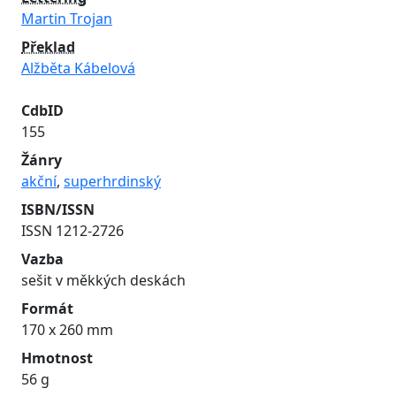
Martin Trojan
Překlad
Alžběta Kábelová
CdbID
155
Žánry
akční
,
superhrdinský
ISBN/ISSN
ISSN 1212-2726
Vazba
sešit v měkkých deskách
Formát
170 x 260 mm
Hmotnost
56 g