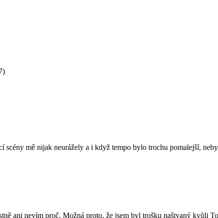
7)
ací scény mě nijak neurážely a i když tempo bylo trochu pomalejší, neby
stně ani nevím proč. Možná proto, že jsem byl trošku naštvaný kvůli To