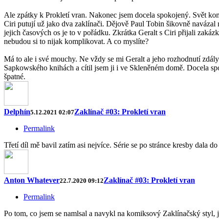
Ale zpátky k Prokletí vran. Nakonec jsem docela spokojený. Svět k
Ciri putují už jako dva zaklínači. Dějově Paul Tobin šikovně navázal
jejich časových os je to v pořádku. Zkrátka Geralt s Ciri přijali zakáz
nebudou si to nijak komplikovat. A co myslíte?
Má to ale i své mouchy. Ne vždy se mi Geralt a jeho rozhodnutí zdály a
Sapkowského knihách a cítil jsem ji i ve Skleněném domě. Docela spo
špatné.
Delphín
Zaklínač #03: Prokletí vran
5.12.2021 02:07
Permalink
Třetí díl mě bavil zatím asi nejvíce. Série se po stránce kresby dala do 
Anton Whatever
Zaklínač #03: Prokletí vran
22.7.2020 09:12
Permalink
Po tom, co jsem se namlsal a navykl na komiksový Zaklínačský styl, j