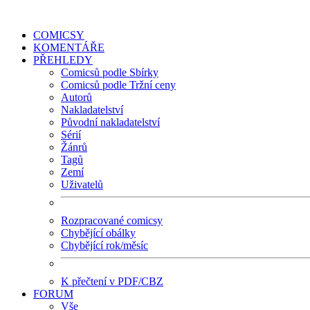
COMICSY
KOMENTÁŘE
PŘEHLEDY
Comicsů podle Sbírky
Comicsů podle Tržní ceny
Autorů
Nakladatelství
Původní nakladatelství
Sérií
Žánrů
Tagů
Zemí
Uživatelů
Rozpracované comicsy
Chybějící obálky
Chybějící rok/měsíc
K přečtení v PDF/CBZ
FORUM
Vše