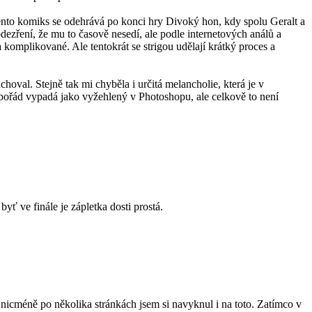
nto komiks se odehrává po konci hry Divoký hon, kdy spolu Geralt a
ezření, že mu to časově nesedí, ale podle internetových análů a
 a komplikované. Ale tentokrát se strigou udělají krátký proces a
choval. Stejně tak mi chyběla i určitá melancholie, která je v
 pořád vypadá jako vyžehlený v Photoshopu, ale celkově to není
byť ve finále je zápletka dosti prostá.
 nicméně po několika stránkách jsem si navyknul i na toto. Zatímco v