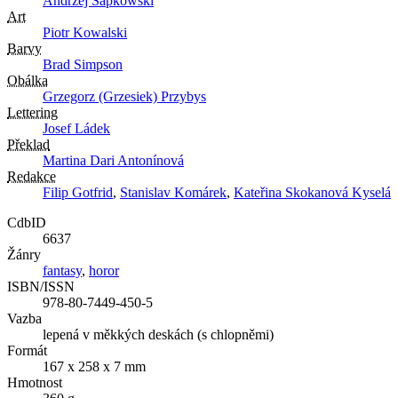
Andrzej Sapkowski
Art
Piotr Kowalski
Barvy
Brad Simpson
Obálka
Grzegorz (Grzesiek) Przybys
Lettering
Josef Ládek
Překlad
Martina Dari Antonínová
Redakce
Filip Gotfrid
,
Stanislav Komárek
,
Kateřina Skokanová Kyselá
CdbID
6637
Žánry
fantasy
,
horor
ISBN/ISSN
978-80-7449-450-5
Vazba
lepená v měkkých deskách (s chlopněmi)
Formát
167 x 258 x 7 mm
Hmotnost