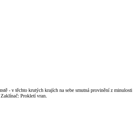
stě - v těchto krutých krajích na sebe smutná provinění z minulosti
Zaklínač: Prokletí vran.