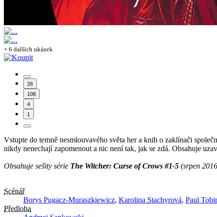
+ 6 dalších ukázek
26
108
4
1
Vstupte do temně nesmlouvavého světa her a knih o zaklínači společně
nikdy nenechají zapomenout a nic není tak, jak se zdá. Obsahuje uzavř
Obsahuje sešity série
The Witcher: Curse of Crows #1-5
(srpen 2016
Scénář
Borys Pugacz-Muraszkiewicz
,
Karolina Stachyrová
,
Paul Tobi
Předloha