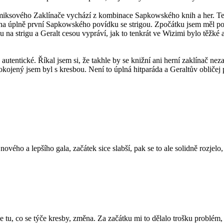
omiksového Zaklínače vychází z kombinace Sapkowského knih a her. Te
 na úplně první Sapkowského povídku se strigou. Zpočátku jsem měl pod
ku na strigu a Geralt cesou vypráví, jak to tenkrát ve Wizimi bylo těžké
utentické. Říkal jsem si, že takhle by se knižní ani herní zaklínač neza
kojený jsem byl s kresbou. Není to úplná hitparáda a Geraltův obličej
nového a lepšího gala, začátek sice slabší, pak se to ale solidně rozjelo, 
e tu, co se týče kresby, změna. Za začátku mi to dělalo trošku problém,