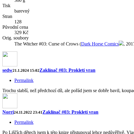
360 g
Tisk
barevný
Stran
128
Původní cena
329 Kč
Orig. soubory
The Witcher #03: Curse of Crows (
Dark Horse Comics
, 201
sedw
Zaklínač #03: Prokletí vran
21.1.2024 15:02
Permalink
Trochu slabší, než předchozí díl, ale pořád jsem se dobře bavil, koup
Norri
Zaklínač #03: Prokletí vran
24.11.2022 23:41
Permalink
Po Liščích dětech jsem k této knize přistupoval lehce nedůvěřivě. Vla