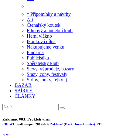
* Připomínky a návrhy
Art
Čtenářský koutek
Filmový a hudební klub
Herní vlákno
Ikonková dílna
Nakupujeme venku
Pindárna
Publicistika
Sběratelský klub
Slevy, výprodeje, bazary
Srazy, cony, festivaly
Stripy, jouky, fejky :)
BAZAR
SBÍRKY
ČLÁNKY
Zaklínač #03: Prokletí vran
CREW
1. vydání
srpen 2017
série
Zaklínač (Dark Horse Comics)
3/11
3.7