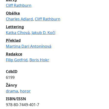
Cliff Rathburn
Obálka
Charles Adlard
,
Cliff Rathburn
Lettering
Katka Cíhová
,
Jakub D. Kočí
Překlad
Martina Dari Antonínová
Redakce
Filip Gotfrid
,
Boris Hokr
CdbID
6199
Žánry
drama
,
horor
ISBN/ISSN
978-80-7449-401-7