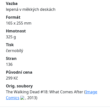
Vazba
lepená v měkkých deskách
Formát
165 x 255 mm
Hmotnost
325 g
Tisk
černobílý
Stran
136
Původní cena
299 Kč
Orig. soubory
The Walking Dead #18: What Comes After (
Image
Comics
, 2013)