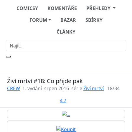
COMICSY
KOMENTÁŘE
PŘEHLEDY
FORUM
BAZAR
SBÍRKY
ČLÁNKY
Živí mrtví #18: Co přijde pak
CREW
1. vydání
srpen 2016
série
Živí mrtví
18/34
4.7