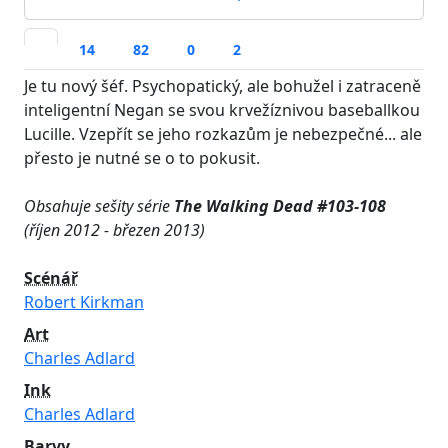
14
82
0
2
Je tu nový šéf. Psychopatický, ale bohužel i zatraceně
inteligentní Negan se svou krvežíznivou baseballkou
Lucille. Vzepřít se jeho rozkazům je nebezpečné... ale
přesto je nutné se o to pokusit.
Obsahuje sešity série
The Walking Dead #103-108
(říjen 2012 - březen 2013)
Scénář
Robert Kirkman
Art
Charles Adlard
Ink
Charles Adlard
Barvy