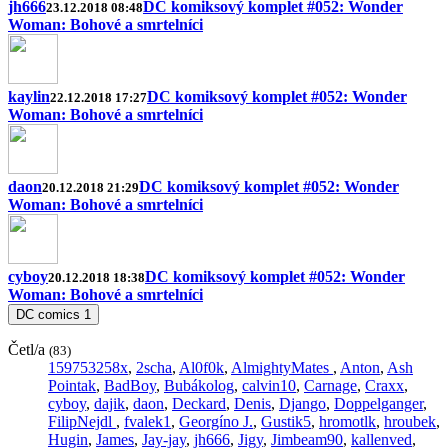
jh666
DC komiksový komplet #052: Wonder
23.12.2018 08:48
Woman: Bohové a smrtelníci
kaylin
DC komiksový komplet #052: Wonder
22.12.2018 17:27
Woman: Bohové a smrtelníci
daon
DC komiksový komplet #052: Wonder
20.12.2018 21:29
Woman: Bohové a smrtelníci
cyboy
DC komiksový komplet #052: Wonder
20.12.2018 18:38
Woman: Bohové a smrtelníci
DC comics
1
Četl/a
(83)
159753258x
,
2scha
,
Al0f0k
,
AlmightyMates
,
Anton
,
Ash
Pointak
,
BadBoy
,
Bubákolog
,
calvin10
,
Carnage
,
Craxx
,
cyboy
,
dajik
,
daon
,
Deckard
,
Denis
,
Django
,
Doppelganger
,
FilipNejdl
,
fvalek1
,
Georgíno J.
,
Gustik5
,
hromotlk
,
hroubek
,
Hugin
,
James
,
Jay-jay
,
jh666
,
Jigy
,
Jimbeam90
,
kallenved
,