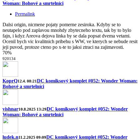
Woman: Bohové a smrtelníci
Permalink
Dalsi origin, nicmene pojaty pomerne zesiroka. Kdyby se to
neutapelo pod zaplavou mnohdy zbytecneho textu, tak by to bylo
fajn, i kdyz Areova dejova linka by se dala popsat dvema vetami.
Ocenil bych vic kvalitnich pribehu s WW, ve kterych se nebude resit
jeji puvod, protoze cteno po x-te to jaksi ztraci na zajimavosti.
70%
9
20
13
4
KoprQ
DC komiksový komplet #052: Wonder Woman:
12.4. 08:21
Bohové a smrtelníci
vishnar
DC komiksový komplet #052: Wonder
10.8.2025 13:29
Woman: Bohové a smrtelníci
ludek.n
DC komiksový komplet #052: Wonder
11.2.2025 09:09