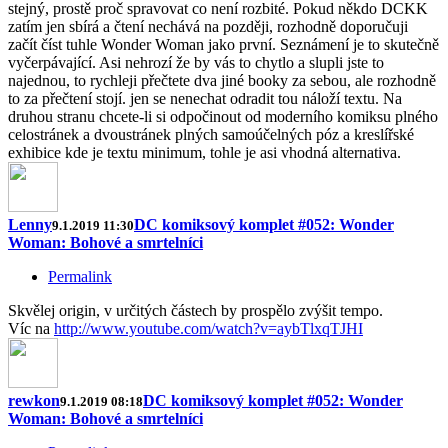
stejný, prostě proč spravovat co není rozbité. Pokud někdo DCKK
zatím jen sbírá a čtení nechává na později, rozhodně doporučuji
začít číst tuhle Wonder Woman jako první. Seznámení je to skutečně
vyčerpávající. Asi nehrozí že by vás to chytlo a slupli jste to
najednou, to rychleji přečtete dva jiné booky za sebou, ale rozhodně
to za přečtení stojí. jen se nenechat odradit tou náloží textu. Na
druhou stranu chcete-li si odpočinout od moderního komiksu plného
celostránek a dvoustránek plných samoúčelných póz a kreslířské
exhibice kde je textu minimum, tohle je asi vhodná alternativa.
Lenny
DC komiksový komplet #052: Wonder
9.1.2019 11:30
Woman: Bohové a smrtelníci
Permalink
Skvělej origin, v určitých částech by prospělo zvýšit tempo.
Víc na
http://www.youtube.com/watch?v=aybTlxqTJHI
rewkon
DC komiksový komplet #052: Wonder
9.1.2019 08:18
Woman: Bohové a smrtelníci