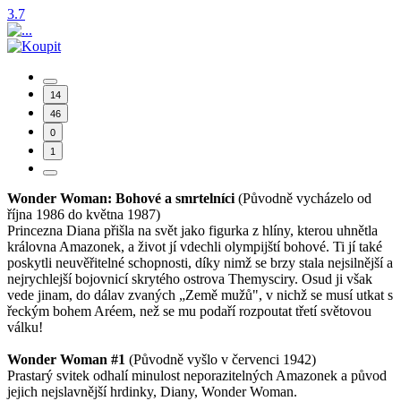
3.7
14
46
0
1
Wonder Woman: Bohové a smrtelníci
(Původně vycházelo od
října 1986 do května 1987)
Princezna Diana přišla na svět jako figurka z hlíny, kterou uhnětla
královna Amazonek, a život jí vdechli olympijští bohové. Ti jí také
poskytli neuvěřitelné schopnosti, díky nimž se brzy stala nejsilnější a
nejrychlejší bojovnicí skrytého ostrova Themysciry. Osud ji však
vede jinam, do dálav zvaných „Země mužů", v nichž se musí utkat s
řeckým bohem Aréem, než se mu podaří rozpoutat třetí světovou
válku!
Wonder Woman #1
(Původně vyšlo v červenci 1942)
Prastarý svitek odhalí minulost neporazitelných Amazonek a původ
jejich nejslavnější hrdinky, Diany, Wonder Woman.