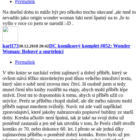
Permalink
Na dnešní dobu to může být pro někoho trochu ukecané ,ale mně to
nevadilo jako origin wonder woman fakt není špatný na to ,že to
vyšlo v roce co jsem se narodil :-D .
karl173
DC komiksový komplet #052: Wonder
30.12.2018 20:42
Woman: Bohové a smrtelníci
Permalink
V této knize se nachází velmi zajímavý a dobrý příběh, který se
ovšem stává těžko stravitelným pod tíhou velkého množství textu,
který sám o sobě není zrovna moc čtiví. Já osobně jsem si tedy
musel čtení této knihy rozdělit na etapy, abych mohl příběh lépe
strávit. Dost mi to dopomohlo k tomu, abych si příběh užil co
nejvíce. Peréz se příběhu chopil slušně, ale dle mého názoru mohl
příběh napsat mnohem svižněji. Navíc mi zde vadí například
zpravodajství, které jakoby nahrazovalo popisové bubliny ze starší
doby. Kresba ačkoliv není špatná, tak je také na svojí dobu už
poměrně zastaralá a jen mě tak utvrdila v tom, že Peréz chtěl stvořit
komiks ze 70. nebo dokonce 60. let. I přesto se ale jedná díky
zajímavému příběhu o poměrně dobrý komiks. Retro bylo už jen