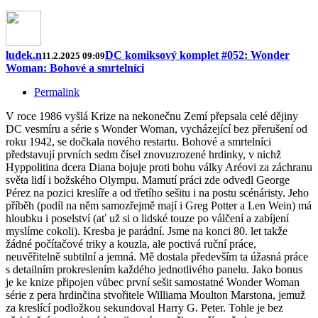
ludek.n
DC komiksový komplet #052: Wonder
11.2.2025 09:09
Woman: Bohové a smrtelníci
Permalink
V roce 1986 vyšlá Krize na nekonečnu Zemí přepsala celé dějiny
DC vesmíru a série s Wonder Woman, vycházející bez přerušení od
roku 1942, se dočkala nového restartu. Bohové a smrtelníci
představují prvních sedm čísel znovuzrozené hrdinky, v nichž
Hyppolitina dcera Diana bojuje proti bohu války Aréovi za záchranu
světa lidí i božského Olympu. Mamutí práci zde odvedl George
Pérez na pozici kreslíře a od třetího sešitu i na postu scénáristy. Jeho
příběh (podíl na něm samozřejmě mají i Greg Potter a Len Wein) má
hloubku i poselství (ať už si o lidské touze po válčení a zabíjení
myslíme cokoli). Kresba je parádní. Jsme na konci 80. let takže
žádné počítačové triky a kouzla, ale poctivá ruční práce,
neuvěřitelně subtilní a jemná. Mě dostala především ta úžasná práce
s detailním prokreslením každého jednotlivého panelu. Jako bonus
je ke knize připojen vůbec první sešit samostatné Wonder Woman
série z pera hrdinčina stvořitele Williama Moulton Marstona, jemuž
za kreslící podložkou sekundoval Harry G. Peter. Tohle je bez