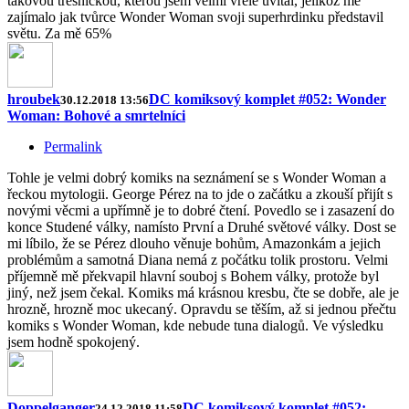
takovou třešničkou, kterou jsem velmi vřele uvítal, jelikož mě
zajímalo jak tvůrce Wonder Woman svoji superhrdinku představil
světu. Za mě 65%
hroubek
DC komiksový komplet #052: Wonder
30.12.2018 13:56
Woman: Bohové a smrtelníci
Permalink
Tohle je velmi dobrý komiks na seznámení se s Wonder Woman a
řeckou mytologii. George Pérez na to jde o začátku a zkouší přijít s
novými věcmi a upřímně je to dobré čtení. Povedlo se i zasazení do
konce Studené války, namísto První a Druhé světové války. Dost se
mi líbilo, že se Pérez dlouho věnuje bohům, Amazonkám a jejich
problémům a samotná Diana nemá z počátku tolik prostoru. Velmi
příjemně mě překvapil hlavní souboj s Bohem války, protože byl
jiný, než jsem čekal. Komiks má krásnou kresbu, čte se dobře, ale je
hrozně, hrozně moc ukecaný. Opravdu se těším, až si jednou přečtu
komiks s Wonder Woman, kde nebude tuna dialogů. Ve výsledku
jsem hodně spokojený.
Doppelganger
DC komiksový komplet #052:
24.12.2018 11:58