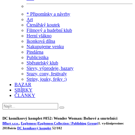
* Připomínky a návrhy
Art
Čtenářský koutek
Filmový a hudební klub
Herní vlákno
Ikonková dílna
Nakupujeme venku
Pindárna
Publicistika
Sběratelský klub
Slevy, výprodeje, bazary
Srazy, cony, festivaly
Stripy, jouky, fejky :)
BAZAR
SBÍRKY
ČLÁNKY
DC komiksový komplet #052: Wonder Woman: Bohové a smrtelníci
BBart s.r.o.
,
Eaglemoss (Eaglemoss Collection / Publishing Group)
1. vydání
prosinec
2018
série
DC komiksový komplet
52/102