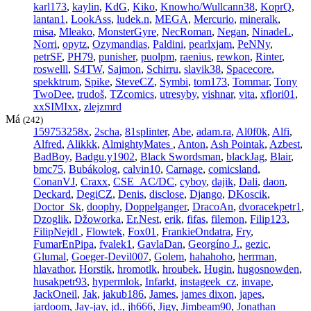
karl173
,
kaylin
,
KdG
,
Kiko
,
Knowho/Wullcann38
,
KoprQ
,
lantan1
,
LookAss
,
ludek.n
,
MEGA
,
Mercurio
,
mineralk
,
misa
,
Mleako
,
MonsterGyre
,
NecRoman
,
Negan
,
NinadeL
,
Norri
,
opytz
,
Ozymandias
,
Paldini
,
pearlxjam
,
PeNNy
,
petrSF
,
PH79
,
punisher
,
puolpm
,
raenius
,
rewkon
,
Rinter
,
roswelll
,
S4TW
,
Sajmon
,
Schirru
,
slavik38
,
Spacecore
,
spekktrum
,
Spike
,
SteveCZ
,
Symbi
,
tom173
,
Tommar
,
Tony
TwoDee
,
trudoš
,
TZcomics
,
utresyby
,
vishnar
,
vita
,
xflori01
,
xxSIMIxx
,
zlejzmrd
Má
(242)
159753258x
,
2scha
,
81splinter
,
Abe
,
adam.ra
,
Al0f0k
,
Alfi
,
Alfred
,
Alikkk
,
AlmightyMates
,
Anton
,
Ash Pointak
,
Azbest
,
BadBoy
,
Badgu.y1902
,
Black Swordsman
,
blackJag
,
Blair
,
bmc75
,
Bubákolog
,
calvin10
,
Carnage
,
comicsland
,
ConanVJ
,
Craxx
,
CSE_AC/DC
,
cyboy
,
dajik
,
Dali
,
daon
,
Deckard
,
DegiCZ
,
Denis
,
disclose
,
Django
,
DKoscik
,
Doctor_Sk
,
doophy
,
Doppelganger
,
DracoAn
,
dvoracekpetr1
,
Dzoglik
,
Džoworka
,
Er.Nest
,
erik
,
fifas
,
filemon
,
Filip123
,
FilipNejdl
,
Flowtek
,
Fox01
,
FrankieOndatra
,
Fry
,
FumarEnPipa
,
fvalek1
,
GavlaDan
,
Georgíno J.
,
gezic
,
Glumal
,
Goeger-Devil007
,
Golem
,
hahahoho
,
herrman
,
hlavathor
,
Horstik
,
hromotlk
,
hroubek
,
Hugin
,
hugosnowden
,
husakpetr93
,
hypermlok
,
Infarkt
,
instageek_cz
,
invape
,
JackOneil
,
Jak
,
jakub186
,
James
,
james dixon
,
japes
,
jardoom
,
Jay-jay
,
jd.
,
jh666
,
Jigy
,
Jimbeam90
,
Jonathan