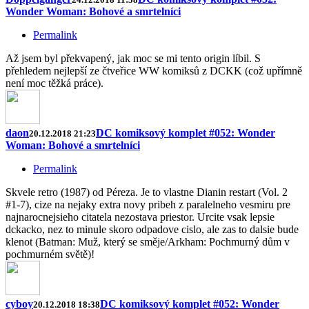
Wonder Woman: Bohové a smrtelníci
Permalink
Až jsem byl překvapený, jak moc se mi tento origin líbil. S
přehledem nejlepší ze čtveřice WW komiksů z DCKK (což upřímně
není moc těžká práce).
daon
DC komiksový komplet #052: Wonder
20.12.2018 21:23
Woman: Bohové a smrtelníci
Permalink
Skvele retro (1987) od Péreza. Je to vlastne Dianin restart (Vol. 2
#1-7), cize na nejaky extra novy pribeh z paralelneho vesmiru pre
najnarocnejsieho citatela nezostava priestor. Urcite vsak lepsie
dckacko, nez to minule skoro odpadove cislo, ale zas to dalsie bude
klenot (Batman: Muž, který se směje/Arkham: Pochmurný dům v
pochmurném světě)!
cyboy
DC komiksový komplet #052: Wonder
20.12.2018 18:38