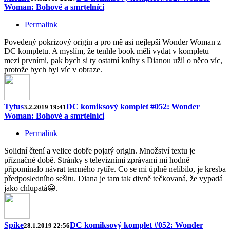
Woman: Bohové a smrtelníci
Permalink
Povedený pokrizový origin a pro mě asi nejlepší Wonder Woman z
DC kompletu. A myslím, že tenhle book měli vydat v kompletu
mezi prvními, pak bych si ty ostatní knihy s Dianou užil o něco víc,
protože bych byl víc v obraze.
Tyfus
DC komiksový komplet #052: Wonder
3.2.2019 19:41
Woman: Bohové a smrtelníci
Permalink
Solidní čtení a velice dobře pojatý origin. Množství textu je
příznačné době. Stránky s televizními zprávami mi hodně
připomínalo návrat temného rytíře. Co se mi úplně nelíbilo, je kresba
předposledního sešitu. Diana je tam tak divně tečkovaná, že vypadá
jako chlupatá😀.
Spike
DC komiksový komplet #052: Wonder
28.1.2019 22:56