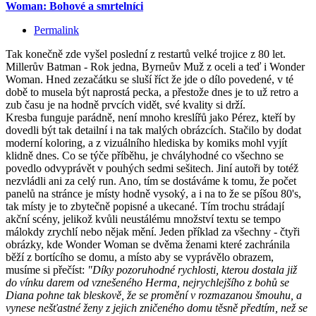
Woman: Bohové a smrtelníci
Permalink
Tak konečně zde vyšel poslední z restartů velké trojice z 80 let.
Millerův Batman - Rok jedna, Byrneův Muž z oceli a teď i Wonder
Woman. Hned zezačátku se sluší říct že jde o dílo povedené, v té
době to musela být naprostá pecka, a přestože dnes je to už retro a
zub času je na hodně prvcích vidět, své kvality si drží.
Kresba funguje parádně, není mnoho kreslířů jako Pérez, kteří by
dovedli být tak detailní i na tak malých obrázcích. Stačilo by dodat
moderní koloring, a z vizuálního hlediska by komiks mohl vyjít
klidně dnes. Co se týče příběhu, je chvályhodné co všechno se
povedlo odvyprávět v pouhých sedmi sešitech. Jiní autoři by totéž
nezvládli ani za celý run. Ano, tím se dostáváme k tomu, že počet
panelů na stránce je místy hodně vysoký, a i na to že se píšou 80's,
tak místy je to zbytečně popisné a ukecané. Tím trochu strádají
akční scény, jelikož kvůli neustálému množství textu se tempo
málokdy zrychlí nebo nějak mění. Jeden příklad za všechny - čtyři
obrázky, kde Wonder Woman se dvěma ženami které zachránila
běží z bortícího se domu, a místo aby se vyprávělo obrazem,
musíme si přečíst:
"Díky pozoruhodné rychlosti, kterou dostala již
do vínku darem od vznešeného Herma, nejrychlejšího z bohů se
Diana pohne tak bleskově, že se promění v rozmazanou šmouhu, a
vynese nešťastné ženy z jejich zničeného domu těsně předtím, než se