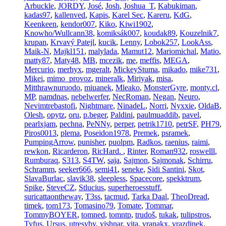
Arbuckle
,
JORDY
,
José
,
Josh
,
Joshua_T
,
Kabukiman
,
kadas97
,
kallenved
,
Kapis
,
Karel Sec
,
Kareru
,
KdG
,
Keenkeen
,
kendor007
,
Kiko
,
Kiwi1902
,
Knowho/Wullcann38
,
komiksák007
,
koudak89
,
Kouzelnik7
,
krupan
,
Krvavý Patejl
,
kucik
,
Lenny
,
Lobok257
,
LookAss
,
Maik-N
,
Majkl151
,
malylada
,
Mamut12
,
Mariomichal
,
Matio
,
matty87
,
Maty48
,
MB
,
mcezik
,
me
,
meffis
,
MEGA
,
Mercurio
,
merhyx
,
mgeralt
,
MickeyStuma
,
mikado
,
mike731
,
Mikei
,
mimo_provoz
,
mineralk
,
Miriyak
,
misa
,
Mitthrawnuruodo
,
miuanek
,
Mleako
,
MonsterGyre
,
monty.cl
,
MP
,
namdnas
,
nebelwerfer
,
NecRoman
,
Negan
,
Neuro
,
Nevimtrebastofi
,
Nightmare
,
NinadeL
,
Norri
,
Nyxxie
,
OldaB
,
Olesh
,
opytz
,
oru
,
p.beger
,
Paldini
,
paulmuaddib
,
pavel
,
pearlxjam
,
pechna
,
PeNNy
,
perper
,
petrik1710
,
petrSF
,
PH79
,
Piros0013
,
plema
,
Poseidon1978
,
Premek
,
psramek
,
PumpingArrow
,
punisher
,
puolpm
,
Radkos
,
raenius
,
raimi
,
rewkon
,
Ricarderon
,
RicHard.
,
Rinter
,
Roman932
,
roswelll
,
Rumburaq
,
S313
,
S4TW
,
saja
,
Sajmon
,
Sajmonak
,
Schirru
,
Schramm
,
seeker666
,
semi41
,
seneke
,
Sidi Santini
,
Skot
,
SlavaBurlac
,
slavik38
,
sleepless
,
Spacecore
,
spekktrum
,
Spike
,
SteveCZ
,
Stlucius
,
superheroesstuff
,
suricattaontheway
,
T3ss
,
tacmud
,
Tarka Daal
,
TheoDread
,
timek
,
tom173
,
Tomasino79
,
Tomate
,
Tommar
,
TommyBOYER
,
tomned
,
tomntp
,
trudoš
,
tukak
,
tulipstros
,
Tyfus
,
Ursus
,
utresyby
,
vishnar
,
vita
,
vranakx
,
vrazdinek
,