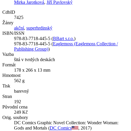
Mirka Jarotková
,
Jiří Pavlovský
CdbID
7425
Žánry
akční
,
superhrdinský
ISBN/ISSN
978-83-7718-445-5 (
BBart s.r.o.
)
978-83-7718-445-5 (
Eaglemoss (Eaglemoss Collection /
Publishing Group)
)
Vazba
šitá v tvrdých deskách
Formát
178 x 266 x 13 mm
Hmotnost
562 g
Tisk
barevný
Stran
192
Původní cena
249 Kč
Orig. soubory
DC Comics Graphic Novel Collection: Wonder Woman:
Gods and Mortals (
DC Comics
, 2017)