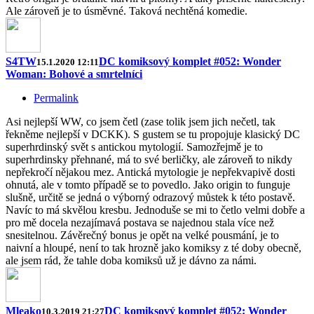
Ale zároveň je to úsměvné. Taková nechtěná komedie.
S4TW
DC komiksový komplet #052: Wonder
15.1.2020 12:11
Woman: Bohové a smrtelníci
Permalink
Asi nejlepší WW, co jsem četl (zase tolik jsem jich nečetl, tak
řekněme nejlepší v DCKK). S gustem se tu propojuje klasický DC
superhrdinský svět s antickou mytologií. Samozřejmě je to
superhrdinsky přehnané, má to své berličky, ale zároveň to nikdy
nepřekročí nějakou mez. Antická mytologie je nepřekvapivě dosti
ohnutá, ale v tomto případě se to povedlo. Jako origin to funguje
slušně, určitě se jedná o výborný odrazový můstek k této postavě.
Navíc to má skvělou kresbu. Jednoduše se mi to četlo velmi dobře a
pro mě docela nezajímavá postava se najednou stala více než
snesitelnou. Závěrečný bonus je opět na velké pousmání, je to
naivní a hloupé, není to tak hrozně jako komiksy z té doby obecně,
ale jsem rád, že tahle doba komiksů už je dávno za námi.
Mleako
DC komiksový komplet #052: Wonder
10.3.2019 21:27