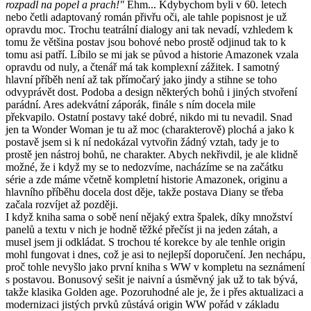
rozpadl na popel a prach!"
Ehm... Kdybychom byli v 60. letech
nebo četli adaptovaný román přivřu oči, ale tahle popisnost je už
opravdu moc. Trochu teatrální dialogy ani tak nevadí, vzhledem k
tomu že většina postav jsou bohové nebo prostě odjinud tak to k
tomu asi patří. Líbilo se mi jak se původ a historie Amazonek vzala
opravdu od nuly, a čtenář má tak komplexní zážitek. I samotný
hlavní příběh není až tak přímočarý jako jindy a stihne se toho
odvyprávět dost. Podoba a design některých bohů i jiných stvoření
parádní. Ares adekvátní záporák, finále s ním docela mile
překvapilo. Ostatní postavy také dobré, nikdo mi tu nevadil. Snad
jen ta Wonder Woman je tu až moc (charakterově) plochá a jako k
postavě jsem si k ní nedokázal vytvořin žádný vztah, tady je to
prostě jen nástroj bohů, ne charakter. Abych nekřivdil, je ale klidně
možné, že i když my se to nedozvíme, nacházíme se na začátku
série a zde máme včetně kompletní historie Amazonek, originu a
hlavního příběhu docela dost děje, takže postava Diany se třeba
začala rozvíjet až později.
I když kniha sama o sobě není nějaký extra špalek, díky množství
panelů a textu v nich je hodně těžké přečíst ji na jeden zátah, a
musel jsem ji odkládat. S trochou té korekce by ale tenhle origin
mohl fungovat i dnes, což je asi to nejlepší doporučení. Jen nechápu,
proč tohle nevyšlo jako první kniha s WW v kompletu na seznámení
s postavou. Bonusový sešit je naivní a úsměvný jak už to tak bývá,
takže klasika Golden age. Pozoruhodné ale je, že i přes aktualizaci a
modernizaci jistých prvků zůstává origin WW pořád v základu