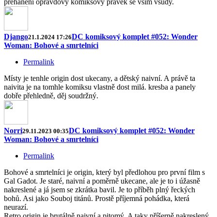
přehánění opravdový komiksový pravěk se vším všudy.
Django
DC komiksový komplet #052: Wonder
21.1.2024 17:26
Woman: Bohové a smrtelníci
Permalink
Místy je tenhle origin dost ukecany, a dětský naivní. A právě ta
naivita je na tomhle komiksu vlastně dost milá. kresba a panely
dobře přehledně, děj soudržný.
Norri
DC komiksový komplet #052: Wonder
29.11.2023 00:35
Woman: Bohové a smrtelníci
Permalink
Bohové a smrtelníci je origin, který byl předlohou pro první film s
Gal Gadot. Je staré, naivní a poměrně ukecane, ale je to i úžasně
nakreslené a já jsem se zkrátka bavil. Je to příběh plný řeckých
bohů. Asi jako Souboj titánů. Prostě příjemná pohádka, která
neurazí.
Retro origin je brutálně naivní a pitomý. A taky příšerně nakreslený.