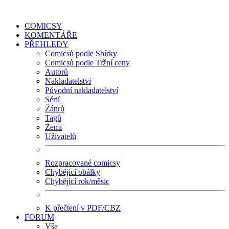
COMICSY
KOMENTÁŘE
PŘEHLEDY
Comicsů podle Sbírky
Comicsů podle Tržní ceny
Autorů
Nakladatelství
Původní nakladatelství
Sérií
Žánrů
Tagů
Zemí
Uživatelů
Rozpracované comicsy
Chybějící obálky
Chybějící rok/měsíc
K přečtení v PDF/CBZ
FORUM
Vše