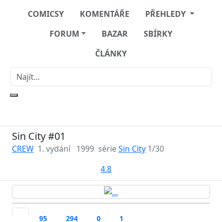
COMICSY
KOMENTÁŘE
PŘEHLEDY
FORUM
BAZAR
SBÍRKY
ČLÁNKY
Sin City #01
CREW
1. vydání
1999
série
Sin City
1/30
4.8
95
294
0
1