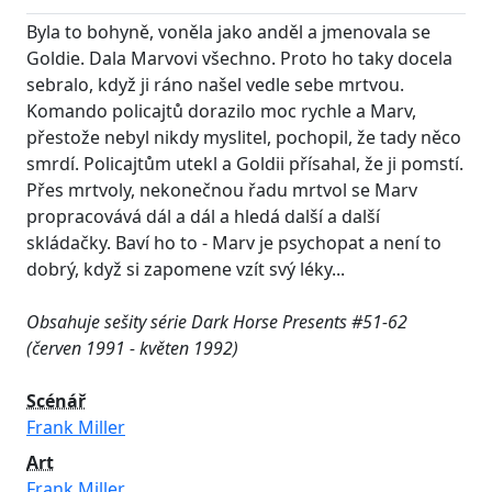
Byla to bohyně, voněla jako anděl a jmenovala se
Goldie. Dala Marvovi všechno. Proto ho taky docela
sebralo, když ji ráno našel vedle sebe mrtvou.
Komando policajtů dorazilo moc rychle a Marv,
přestože nebyl nikdy myslitel, pochopil, že tady něco
smrdí. Policajtům utekl a Goldii přísahal, že ji pomstí.
Přes mrtvoly, nekonečnou řadu mrtvol se Marv
propracovává dál a dál a hledá další a další
skládačky. Baví ho to - Marv je psychopat a není to
dobrý, když si zapomene vzít svý léky...
Obsahuje sešity série Dark Horse Presents #51-62
(červen 1991 - květen 1992)
Scénář
Frank Miller
Art
Frank Miller