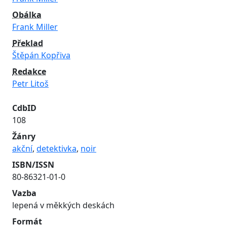
Obálka
Frank Miller
Překlad
Štěpán Kopřiva
Redakce
Petr Litoš
CdbID
108
Žánry
akční
,
detektivka
,
noir
ISBN/ISSN
80-86321-01-0
Vazba
lepená v měkkých deskách
Formát