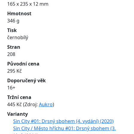
165 x 235 x 12 mm
Hmotnost
346 g
Tisk
černobílý
Stran
208
Původní cena
295 Kč
Doporučený věk
16+
Tržní cena
445 Kč (Zdroj:
Aukro
)
Varianty
Sin City #01: Drsný sbohem (4. vydání) (2020)
Sin City / Město hříchu #01: Drsný sbohem (3.