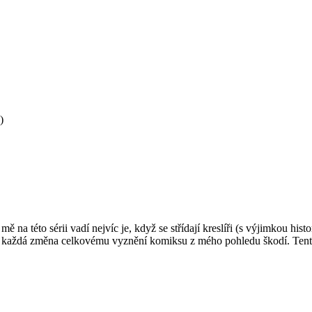
)
 na této sérii vadí nejvíc je, když se střídají kreslíři (s výjimkou hi
že každá změna celkovému vyznění komiksu z mého pohledu škodí. Tentok