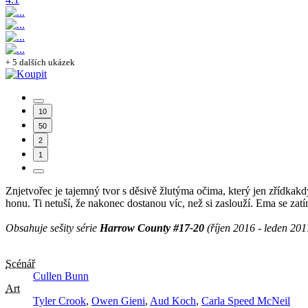
+ 5 dalších ukázek
10
50
2
1
Znjetvořec je tajemný tvor s děsivě žlutýma očima, který jen zřídkak
honu. Ti netuší, že nakonec dostanou víc, než si zaslouží. Ema se zatí
Obsahuje sešity série
Harrow County #17-20
(říjen 2016 - leden 201
Scénář
Cullen Bunn
Art
Tyler Crook
,
Owen Gieni
,
Aud Koch
,
Carla Speed McNeil