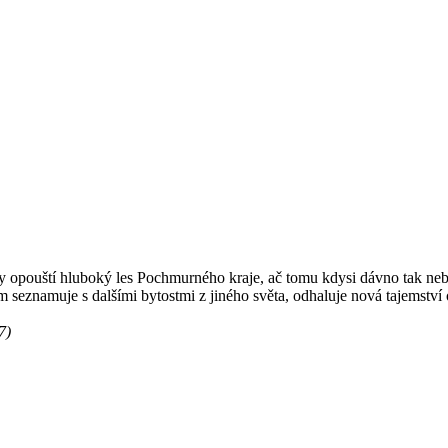
dy opouští hluboký les Pochmurného kraje, ač tomu kdysi dávno tak nebý
m seznamuje s dalšími bytostmi z jiného světa, odhaluje nová tajemství o
7)