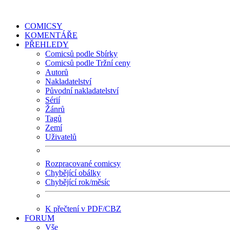
COMICSY
KOMENTÁŘE
PŘEHLEDY
Comicsů podle Sbírky
Comicsů podle Tržní ceny
Autorů
Nakladatelství
Původní nakladatelství
Sérií
Žánrů
Tagů
Zemí
Uživatelů
Rozpracované comicsy
Chybějící obálky
Chybějící rok/měsíc
K přečtení v PDF/CBZ
FORUM
Vše