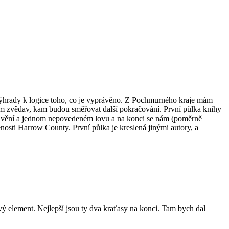
ěl výhrady k logice toho, co je vyprávěno. Z Pochmurného kraje mám
sem zvědav, kam budou směřovat další pokračování. První půlka knihy
yprávění a jednom nepovedeném lovu a na konci se nám (poměrně
nosti Harrow County. První půlka je kreslená jinými autory, a
ivý element. Nejlepší jsou ty dva kraťasy na konci. Tam bych dal