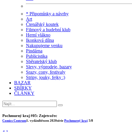
* Připomínky a návrhy
Art
Čtenářský koutek
Filmový a hudební klub
Herní vlákno
Ikonková dílna
Nakupujeme venku
Pindárna
Publicistika
Sběratelský klub
Slevy, výprodeje, bazary
Srazy, cony, festivaly
Stripy, jouky, fejky :)
BAZAR
SBÍRKY
ČLÁNKY
Pochmurný kraj #05: Znjetvořec
Comics Centrum
1. vydání
březen 2020
série
Pochmurný kraj
5/8
4.1