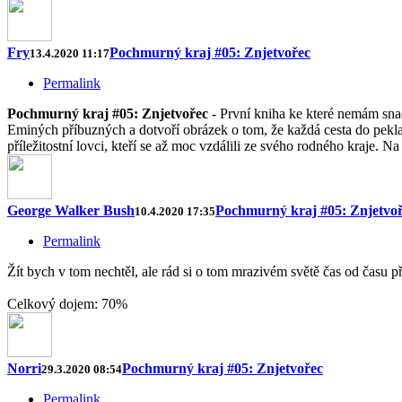
Fry
Pochmurný kraj #05: Znjetvořec
13.4.2020 11:17
Permalink
Pochmurný kraj #05: Znjetvořec
- První kniha ke které nemám snad
Eminých příbuzných a dotvoří obrázek o tom, že každá cesta do pekla
příležitostní lovci, kteří se až moc vzdálili ze svého rodného kraje. N
George Walker Bush
Pochmurný kraj #05: Znjetvo
10.4.2020 17:35
Permalink
Žít bych v tom nechtěl, ale rád si o tom mrazivém světě čas od času pře
Celkový dojem: 70%
Norri
Pochmurný kraj #05: Znjetvořec
29.3.2020 08:54
Permalink