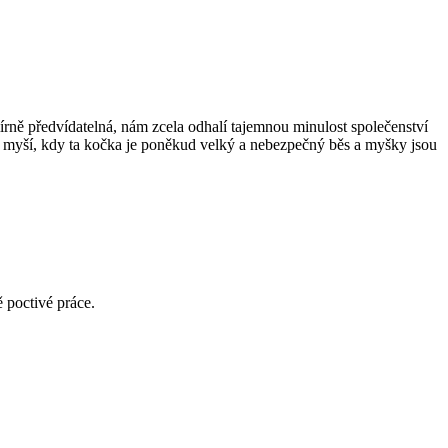
írně předvídatelná, nám zcela odhalí tajemnou minulost společenství
s myší, kdy ta kočka je poněkud velký a nebezpečný běs a myšky jsou
ě poctivé práce.