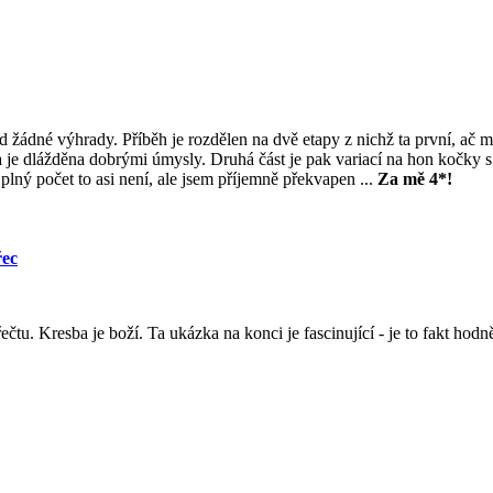
 žádné výhrady. Příběh je rozdělen na dvě etapy z nichž ta první, ač m
 je dlážděna dobrými úmysly. Druhá část je pak variací na hon kočky 
a plný počet to asi není, ale jsem příjemně překvapen ...
Za mě 4*!
řec
čtu. Kresba je boží. Ta ukázka na konci je fascinující - je to fakt hodn