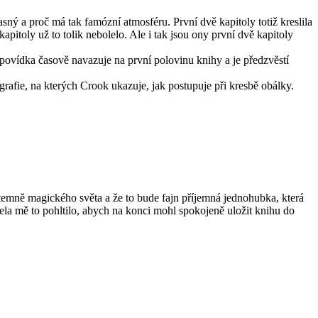
ný a proč má tak famózní atmosféru. První dvě kapitoly totiž kreslila
itoly už to tolik nebolelo. Ale i tak jsou ony první dvě kapitoly
o povídka časově navazuje na první polovinu knihy a je předzvěstí
rafie, na kterých Crook ukazuje, jak postupuje při kresbě obálky.
temně magického světa a že to bude fajn příjemná jednohubka, která
ela mě to pohltilo, abych na konci mohl spokojeně uložit knihu do