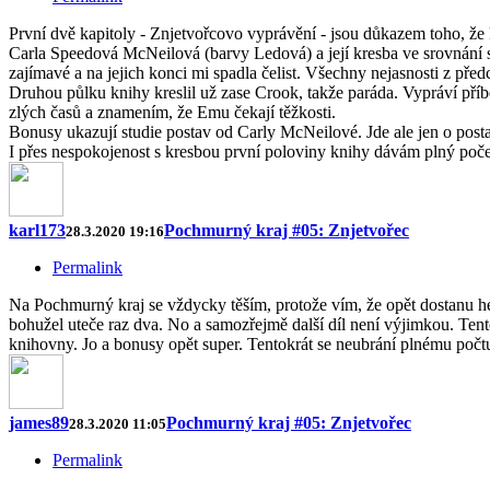
První dvě kapitoly - Znjetvořcovo vyprávění - jsou důkazem toho, že 
Carla Speedová McNeilová (barvy Ledová) a její kresba ve srovnání s 
zajímavé a na jejich konci mi spadla čelist. Všechny nejasnosti z pře
Druhou půlku knihy kreslil už zase Crook, takže paráda. Vypráví příbě
zlých časů a znamením, že Emu čekají těžkosti.
Bonusy ukazují studie postav od Carly McNeilové. Jde ale jen o posta
I přes nespokojenost s kresbou první poloviny knihy dávám plný poče
karl173
Pochmurný kraj #05: Znjetvořec
28.3.2020 19:16
Permalink
Na Pochmurný kraj se vždycky těším, protože vím, že opět dostanu h
bohužel uteče raz dva. No a samozřejmě další díl není výjimkou. Tent
knihovny. Jo a bonusy opět super. Tentokrát se neubrání plnému počt
james89
Pochmurný kraj #05: Znjetvořec
28.3.2020 11:05
Permalink