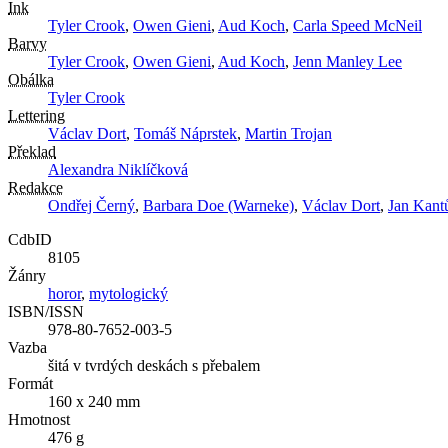
Ink
Tyler Crook
,
Owen Gieni
,
Aud Koch
,
Carla Speed McNeil
Barvy
Tyler Crook
,
Owen Gieni
,
Aud Koch
,
Jenn Manley Lee
Obálka
Tyler Crook
Lettering
Václav Dort
,
Tomáš Náprstek
,
Martin Trojan
Překlad
Alexandra Niklíčková
Redakce
Ondřej Černý
,
Barbara Doe (Warneke)
,
Václav Dort
,
Jan Kantů
CdbID
8105
Žánry
horor
,
mytologický
ISBN/ISSN
978-80-7652-003-5
Vazba
šitá v tvrdých deskách s přebalem
Formát
160 x 240 mm
Hmotnost
476 g