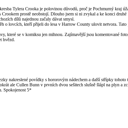
kresba Tylera Crooka je polovinou důvodů, proč je Pochmurný kraj úžas
Crookem prostě neobstojí. Dlouho jsem si ni zvykal a ke konci druhé kap
dchozích dílů najednou začaly dávat smysl.
h o lovcích, kteří přijeli do lesa v Harrow County ulovit netvora. Tat
vy, které se v komiksu jen mihnou. Zajímavější jsou komentované fotog
t hvězd.
ezky nakreslené povídky s hororovým nádechem a další střípky tohoto 
okrát ale Cullen Bunn v prvních dvou sešitech slušně šlápl na plyn a zc
u. Spokojenost 5*