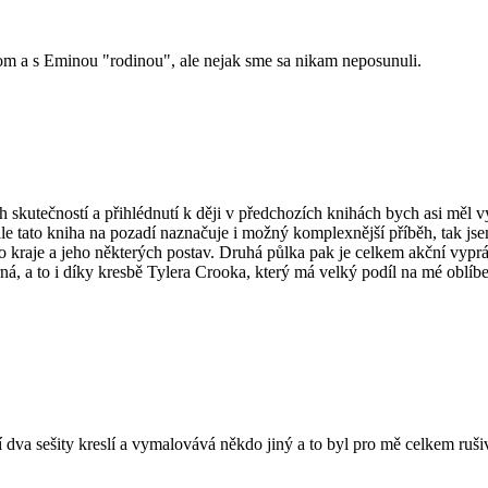
com a s Eminou "rodinou", ale nejak sme sa nikam neposunuli.
rých skutečností a přihlédnutí k ději v předchozích knihách bych asi m
 ale tato kniha na pozadí naznačuje i možný komplexnější příběh, tak j
tního kraje a jeho některých postav. Druhá půlka pak je celkem akční v
ná, a to i díky kresbě Tylera Crooka, který má velký podíl na mé oblíbe
í dva sešity kreslí a vymalovává někdo jiný a to byl pro mě celkem ruš