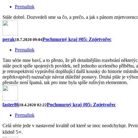
Permalink
Stále dobré. Dozvedeli sme sa čo, a prečo, a jak s pánom znjetvoren
perak
Pochmurný kraj #05: Znjetvořec
18.7.2020 09:04
Permalink
Tato série mne baví, a to přesto, že při detailnějším rozebrání někte
stále pocit spíše spojených povídek, než jednoho uceleného příběhu,
je retrospektivní vyprávění doplňující další kousky do historie mís
nepřekvapivě) naznačuje návrat důležité postavy. Druhá půle je výbor
přestože není špatná, tak pro mne byla spíše rušivým elementem.
faster86
Pochmurný kraj #05: Znjetvořec
18.4.2020 02:22
Permalink
Celá série jede v nastavené kvalitě od které se moc neodchyluje. Prvn
klidně 5⭐.