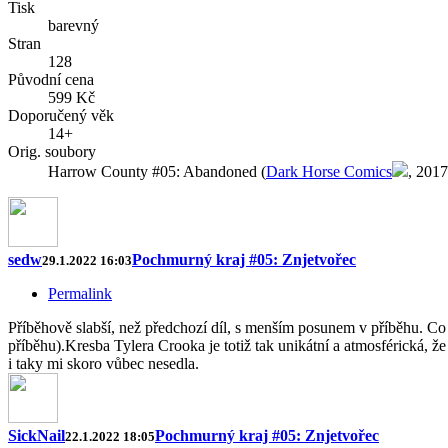
Tisk
barevný
Stran
128
Původní cena
599 Kč
Doporučený věk
14+
Orig. soubory
Harrow County #05: Abandoned (
Dark Horse Comics
, 2017
sedw
Pochmurný kraj #05: Znjetvořec
29.1.2022 16:03
Permalink
Příběhově slabší, než předchozí díl, s menším posunem v příběhu. Co mě
příběhu).Kresba Tylera Crooka je totiž tak unikátní a atmosférická, 
i taky mi skoro vůbec nesedla.
SickNail
Pochmurný kraj #05: Znjetvořec
22.1.2022 18:05