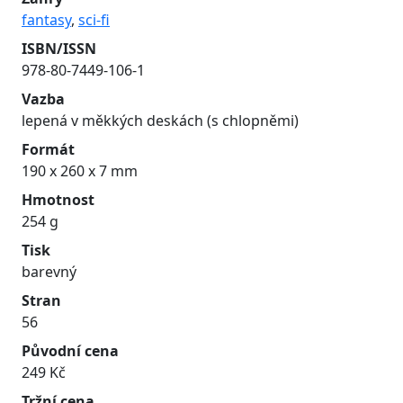
fantasy
,
sci-fi
ISBN/ISSN
978-80-7449-106-1
Vazba
lepená v měkkých deskách (s chlopněmi)
Formát
190 x 260 x 7 mm
Hmotnost
254 g
Tisk
barevný
Stran
56
Původní cena
249 Kč
Tržní cena