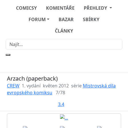
COMICSY
KOMENTÁŘE
PŘEHLEDY
FORUM
BAZAR
SBÍRKY
ČLÁNKY
Arzach (paperback)
CREW
1. vydání
květen 2012
série
Mistrovská díla
evropského komiksu
7/78
3.4