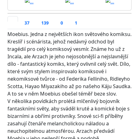
37
139
0
1
Moebius. Jedna z největších ikon světového komiksu.
Kreslíř i scénárista, jehož nedávný odchod byl
tragédií pro celý komiksový vesmír. Známe ho už z
Incala, ale Arzach je jeho nejosobnější a nejslavnější
dílo - fantastický komiks, který ovlivnil celý svět. Dílo,
které svým stylem inspirovalo komiksové i
nekomiksové tvůrce - od Federika Felliniho, Ridleyho
Scotta, Hayao Miyazakiho až po našeho Káju Saudka.
A to se v něm Moebius obešel téměř beze slov.
V několika povídkách prolétá mlčenlivý bojovník
fantaskními světy, aby sváděl kruté a komické boje s
bizarními a obřími protivníky. Snové sci-fi příběhy
zasahují čtenáře melancholickou náladou a
neuchopitelnou atmosférou. Arzach předvádí
Moebia v jeho nejlepší formě a podobě.