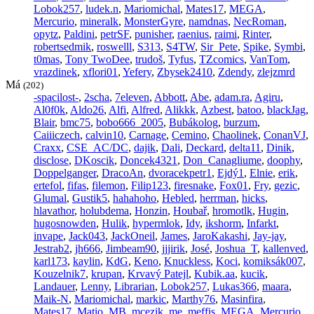
Lobok257
,
ludek.n
,
Mariomichal
,
Mates17
,
MEGA
,
Mercurio
,
mineralk
,
MonsterGyre
,
namdnas
,
NecRoman
,
opytz
,
Paldini
,
petrSF
,
punisher
,
raenius
,
raimi
,
Rinter
,
robertsedmik
,
roswelll
,
S313
,
S4TW
,
Sir_Pete
,
Spike
,
Symbi
,
t0mas
,
Tony TwoDee
,
trudoš
,
Tyfus
,
TZcomics
,
VanTom
,
vrazdinek
,
xflori01
,
Yefery
,
Zbysek2410
,
Zdendy
,
zlejzmrd
Má
(202)
-spacilost-
,
2scha
,
7eleven
,
Abbott
,
Abe
,
adam.ra
,
Agiru
,
Al0f0k
,
Aldo26
,
Alfi
,
Alfred
,
Alikkk
,
Azbest
,
batoo
,
blackJag
,
Blair
,
bmc75
,
bobo666_2005
,
Bubákolog
,
burzum
,
Caiiiczech
,
calvin10
,
Carnage
,
Cemino
,
Chaolinek
,
ConanVJ
,
Craxx
,
CSE_AC/DC
,
dajik
,
Dali
,
Deckard
,
delta11
,
Dinik
,
disclose
,
DKoscik
,
Doncek4321
,
Don_Canagliume
,
doophy
,
Doppelganger
,
DracoAn
,
dvoracekpetr1
,
Ejdý1
,
Elnie
,
erik
,
ertefol
,
fifas
,
filemon
,
Filip123
,
firesnake
,
Fox01
,
Fry
,
gezic
,
Glumal
,
Gustik5
,
hahahoho
,
Hebled
,
herrman
,
hicks
,
hlavathor
,
holubdema
,
Honzin
,
Houbař
,
hromotlk
,
Hugin
,
hugosnowden
,
Hulik
,
hypermlok
,
Idy
,
ikshorm
,
Infarkt
,
invape
,
Jack043
,
JackOneil
,
James
,
JaroKakashi
,
Jay-jay
,
Jestrab2
,
jh666
,
Jimbeam90
,
jjjirik
,
José
,
Joshua_T
,
kallenved
,
karl173
,
kaylin
,
KdG
,
Keno
,
Knuckless
,
Koci
,
komiksák007
,
Kouzelnik7
,
krupan
,
Krvavý Patejl
,
Kubik.aa
,
kucik
,
Landauer
,
Lenny
,
Librarian
,
Lobok257
,
Lukas366
,
maara
,
Maik-N
,
Mariomichal
,
markic
,
Marthy76
,
Masinfira
,
Mates17
,
Matio
,
MB
,
mcezik
,
me
,
meffis
,
MEGA
,
Mercurio
,