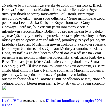
„Nejdříve byli vyhoštěni ze své skryté domoviny na rozkaz Black
Boltova šíleného bratra Maxima. Pak se stali cílem všemožných
divokých útoků ze strany takzvaných lidí. Útoků, které nijak
nevyprovokovali… jenom svou odlišností.“ Série minipříběhů zpod
pera Stana Leeho, Jacka Kirbyho, Roye Thomase a Garry
Conwaye, které mají v hledáčku partu Inhumans v čele s
mlčenlivým vládcem Black Boltem, by pro mě možná byly daleko
zajímavější, kdyby to nebyla týmovka, která se přes všechny možné,
rádoby psychologické a vážně míněné, přihrávky, zabývá jen bojem
každého s každým. Myšlení na úrovni troglodytů a celková averze k
jednotlivým členům (snad s výjimkou Medusy a samotného Black
Bolta) mi udělala ze čtení těchto příběhů doslova očistec na Zemi,
při němž jsem neomluvitelně, nespolečensky zíval. Jacka Kirbyho a
Roye Thomase jsem ještě zvládal, ale úvodní jednohubky Stana
Leeho byly (při vší úctě k tomuto velikánovi) tak dementní, až se mi
chtělo trhat knihu na kusy. Nemohu souhlasit s Marcem Lupoiem z
předmluvy, že se jedná o intenzivně podmanivou knihu, kterou
budete chtít číst dál a dál, abyste zjistili, co všechno se tady bude dít.
Jedinou touhou, kterou jsem měl já, bylo, aby už to trápení skončilo.
Lenka.Vílka
Ultimátní komiksový komplet #094:
19.10.2020 11:42
Nelidé