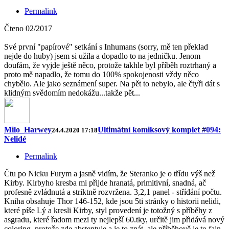
Permalink
Čteno 02/2017
Své první "papírové" setkání s Inhumans (sorry, mě ten překlad
nejde do huby) jsem si užila a dopadlo to na jedničku. Jenom
doufám, že vyjde ještě něco, protože takhle byl příběh roztrhaný a
proto mě napadlo, že tomu do 100% spokojenosti vždy něco
chybělo. Ale jako seznámení super. Na pět to nebylo, ale čtyři dát s
klidným svědomím nedokážu...takže pět...
Milo_Harwey
Ultimátní komiksový komplet #094:
24.4.2020 17:18
Nelidé
Permalink
Čtu po Nicku Furym a jasně vidím, že Steranko je o třídu výš než
Kirby. Kirbyho kresba mi přijde hranatá, primitivní, snadná, ač
profesně zvládnutá a striktně rozvržena. 3,2,1 panel - střídání počtu.
Kniha obsahuje Thor 146-152, kde jsou 5ti stránky o historii nelidi,
které píše Lý a kresli Kirby, styl provedení je totožný s příběhy z
asgradu, které řadom mezi ty nejlepší 60.tky, určitě jim přidává nový
coloring, protože zde abstentuje a je to znát, ale příběhově je to fajn,