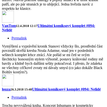
patří, ale po pár stranách je to ubíjející. Jedna hvězda navíc z
respektu ke klasice.
VanTom
Ultimátní komiksový komplet #094:
12.4.2018 12:17
Nelidé
Permalink
Vymýšlení a vyprávění kronik Stanovi vždycky šlo, prostřední část
povznáší skvělá kresba Neala Adamse, snad jen v posledních
sešitech komplet lehce ztrácí. Ale pořád se mi četl se svým
šlechticky honosným stylem výborně, postavy královské rodiny mě
bavily a klidně bych dalšími sešity pokračoval. I přesto, že zdaleka
ne všechny céčkové zvraty mi dávaly smysl (co jako dokáže Black
Boltův kostým?).
louza
Ultimátní komiksový komplet #094: Nelidé
26.3.2018 15:48
Permalink
Trochu nevyvážená kniha. Koncept Inhumans je kosmeticky