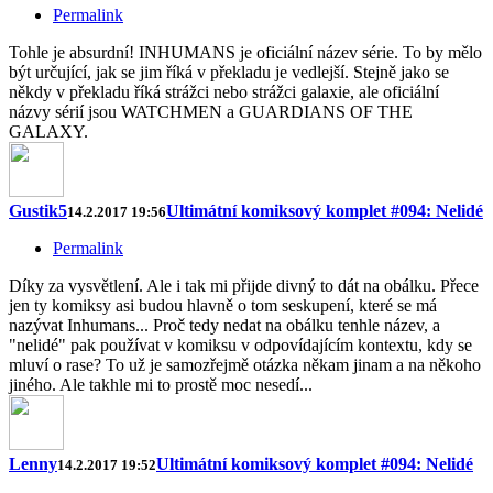
Permalink
Tohle je absurdní! INHUMANS je oficiální název série. To by mělo
být určující, jak se jim říká v překladu je vedlejší. Stejně jako se
někdy v překladu říká strážci nebo strážci galaxie, ale oficiální
názvy sérií jsou WATCHMEN a GUARDIANS OF THE
GALAXY.
Gustik5
Ultimátní komiksový komplet #094: Nelidé
14.2.2017 19:56
Permalink
Díky za vysvětlení. Ale i tak mi přijde divný to dát na obálku. Přece
jen ty komiksy asi budou hlavně o tom seskupení, které se má
nazývat Inhumans... Proč tedy nedat na obálku tenhle název, a
"nelidé" pak používat v komiksu v odpovídajícím kontextu, kdy se
mluví o rase? To už je samozřejmě otázka někam jinam a na někoho
jiného. Ale takhle mi to prostě moc nesedí...
Lenny
Ultimátní komiksový komplet #094: Nelidé
14.2.2017 19:52