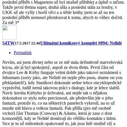
poslední příběh s Magnetem už byl strašně přiblblej a úplně o ničem.
Takže první třetina super, druhá ušla a poslední stála za houby, v
UKK už ale vyšly i horší věci a u téhle knihy jsem se až na ten
poslední příběh nemusel přemlouvat k tomu, abych to vůbec dočetl.
Za mě 3*
S4TW
Ultimátní komiksový komplet #094: Nelidé
17.5.2017 22:46
Permalink
Nevím, asi jsem divnej nebo se ze mě stala definitivně marvelovská
krysa, ale já byl spokojený, aspoň ze dvou třetin. První část od
dvojice Lee & Kirby funguje velmi dobře jako takové seznámení s
Inhumans (sorry jako, ale Nelidé mi nejde přes pusu, shame on you
překladateli!), kdy Staníkovi dokonale sedne lehce encyklopedické
vyprávění, tudíž nemá takovou práci s dialogy, kde je lehce slabší.
Navíc kresba Kirbyho je úchvatná, ani nejde tak o nějakou
dokonalost ve stylu nebo preciznosti, ale především jde o jeho
fantazii, protože to, co na některých panelech vykreslí, na to už
musíte mít hlavu a velkou fantazii. Pak přišla (pro mě osobně
vrchol) část Thomas (Conway) & Adams, která je zase o dost
komornější, kdy se Nelidé dostávají do většího kontaktu s lidmi.
Sice je tu už milionkrát opakované to, jak jsou lidé strašně zlý a