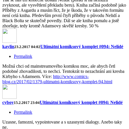
zvyknout, ale vysvětlení překladu beru). Kniha začíná podobně jako
Příběhy z Asgardu a musím říct, že je škoda, že v takovém formátu
není celá kniha. Především první čtyři příběhy o původu Nelidí a
Black Bolta se skutečně povedly. Dál se ale kniha pomalu a jistě
zhoršuje, tedy kromě Adamsovy skvělé kresby. 50 %
kaylin
Ultimátní komiksový komplet #094: Nelidé
23.2.2017 04:02
Permalink
Možná chci od mainstreamového komiksu moc, ale abych četl
podobné zhovadilosti, to nechci. Tentokrát to nezachrání ani kresba
Kirbyho s Adamsem. Více:
http://www.comics-
blog.cz/2017/02/1379-ultimatni-komiksovy-komplet-94.html
cyboy
Ultimátní komiksový komplet #094: Nelidé
15.2.2017 23:04
Permalink
Uzasne, famozni, vypointovane a s uzasnymi dialogy. Anebo taky
ne.