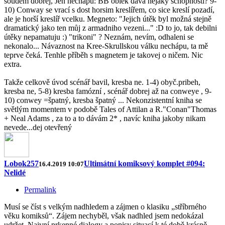
soudem dobrej, Jen nechápu: BB oblek dává nejaky schopnosti? 9-
10) Conway se vrací s dost horsim kreslířem, co sice kreslí pozadí,
ale je horší kreslíř vcelku. Megneto: "Jejich útěk byl možná stejně
dramatický jako ten můj z armadniho vezeni..." :D to jo, tak debilni
útěky nepamatuju :) "trikoni" ? Neznám, nevím, odhaleni se
nekonalo... Návaznost na Kree-Skrullskou válku nechápu, ta mě
teprve čeká. Tenhle příběh s magnetem je takovej o ničem. Nic
extra.
Takže celkově úvod scénář bavil, kresba ne. 1-4) obyč.pribeh,
kresba ne, 5-8) kresba famózní , scénář dobrej až na conweye , 9-
10) conwey =špatný, kresba špatný ... Nekonzistentní kniha se
světlým momentem v podobě Tales of Attilan a R."Conan"Thomas
+ Neal Adams , za to a to dávám 2* , navíc kniha jakoby nikam
nevede...dej otevřený
Lobok257
Ultimátní komiksový komplet #094:
16.4.2019 10:07
Nelidé
Permalink
Musí se číst s velkým nadhledem a zájmen o klasiku „stříbrného
věku komiksů“. Zájem nechyběl, však nadhled jsem nedokázal
udržet. Naivní prkenné dialogy a popisy situací k té době krásně