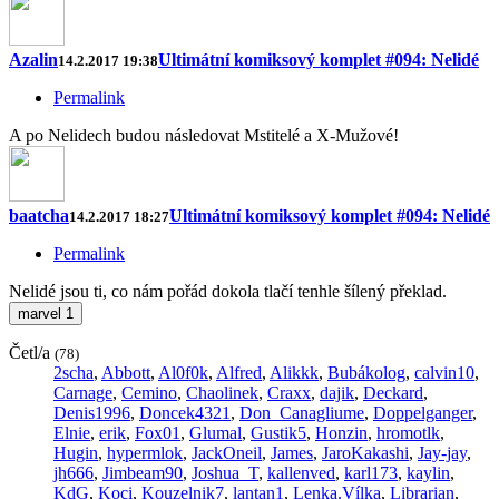
Azalin
Ultimátní komiksový komplet #094: Nelidé
14.2.2017 19:38
Permalink
A po Nelidech budou následovat Mstitelé a X-Mužové!
baatcha
Ultimátní komiksový komplet #094: Nelidé
14.2.2017 18:27
Permalink
Nelidé jsou ti, co nám pořád dokola tlačí tenhle šílený překlad.
marvel
1
Četl/a
(78)
2scha
,
Abbott
,
Al0f0k
,
Alfred
,
Alikkk
,
Bubákolog
,
calvin10
,
Carnage
,
Cemino
,
Chaolinek
,
Craxx
,
dajik
,
Deckard
,
Denis1996
,
Doncek4321
,
Don_Canagliume
,
Doppelganger
,
Elnie
,
erik
,
Fox01
,
Glumal
,
Gustik5
,
Honzin
,
hromotlk
,
Hugin
,
hypermlok
,
JackOneil
,
James
,
JaroKakashi
,
Jay-jay
,
jh666
,
Jimbeam90
,
Joshua_T
,
kallenved
,
karl173
,
kaylin
,
KdG
,
Koci
,
Kouzelnik7
,
lantan1
,
Lenka.Vílka
,
Librarian
,