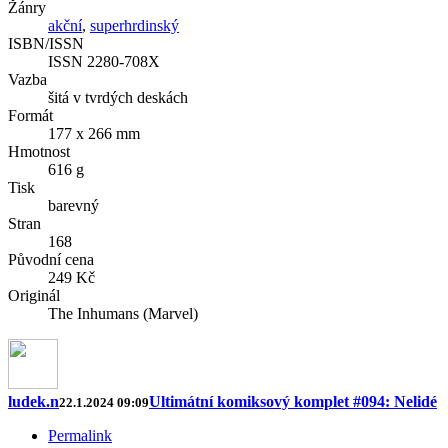
Žánry
akční
,
superhrdinský
ISBN/ISSN
ISSN 2280-708X
Vazba
šitá v tvrdých deskách
Formát
177 x 266 mm
Hmotnost
616 g
Tisk
barevný
Stran
168
Původní cena
249 Kč
Originál
The Inhumans (Marvel)
ludek.n
Ultimátní komiksový komplet #094: Nelidé
22.1.2024 09:09
Permalink