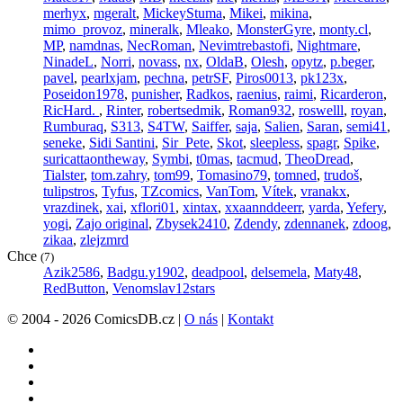
merhyx
,
mgeralt
,
MickeyStuma
,
Mikei
,
mikina
,
mimo_provoz
,
mineralk
,
Mleako
,
MonsterGyre
,
monty.cl
,
MP
,
namdnas
,
NecRoman
,
Nevimtrebastofi
,
Nightmare
,
NinadeL
,
Norri
,
novass
,
nx
,
OldaB
,
Olesh
,
opytz
,
p.beger
,
pavel
,
pearlxjam
,
pechna
,
petrSF
,
Piros0013
,
pk123x
,
Poseidon1978
,
punisher
,
Radkos
,
raenius
,
raimi
,
Ricarderon
,
RicHard.
,
Rinter
,
robertsedmik
,
Roman932
,
roswelll
,
royan
,
Rumburaq
,
S313
,
S4TW
,
Saiffer
,
saja
,
Salien
,
Saran
,
semi41
,
seneke
,
Sidi Santini
,
Sir_Pete
,
Skot
,
sleepless
,
spagr
,
Spike
,
suricattaontheway
,
Symbi
,
t0mas
,
tacmud
,
TheoDread
,
Tialster
,
tom.zahry
,
tom99
,
Tomasino79
,
tomned
,
trudoš
,
tulipstros
,
Tyfus
,
TZcomics
,
VanTom
,
Vítek
,
vranakx
,
vrazdinek
,
xai
,
xflori01
,
xintax
,
xxaannddeerr
,
yarda
,
Yefery
,
yogi
,
Zajo original
,
Zbysek2410
,
Zdendy
,
zdennanek
,
zdoog
,
zikaa
,
zlejzmrd
Chce
(7)
Azik2586
,
Badgu.y1902
,
deadpool
,
delsemela
,
Maty48
,
RedButton
,
Venomslav12stars
© 2004 - 2026 ComicsDB.cz |
O nás
|
Kontakt