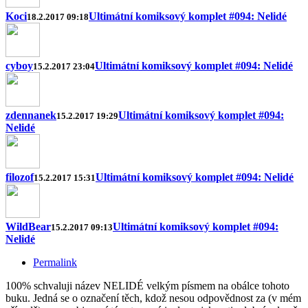
Koci
Ultimátní komiksový komplet #094: Nelidé
18.2.2017 09:18
cyboy
Ultimátní komiksový komplet #094: Nelidé
15.2.2017 23:04
zdennanek
Ultimátní komiksový komplet #094:
15.2.2017 19:29
Nelidé
filozof
Ultimátní komiksový komplet #094: Nelidé
15.2.2017 15:31
WildBear
Ultimátní komiksový komplet #094:
15.2.2017 09:13
Nelidé
Permalink
100% schvaluji název NELIDÉ velkým písmem na obálce tohoto
buku. Jedná se o označení těch, kdož nesou odpovědnost za (v mém