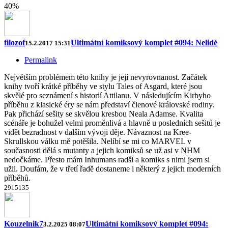
40%
filozof
Ultimátní komiksový komplet #094: Nelidé
15.2.2017 15:31
Permalink
Největším problémem této knihy je její nevyrovnanost. Začátek
knihy tvoří krátké příběhy ve stylu Tales of Asgard, které jsou
skvělé pro seznámení s historií Attilanu. V následujícím Kirbyho
příběhu z klasické éry se nám představí členové královské rodiny.
Pak přichází sešity se skvělou kresbou Neala Adamse. Kvalita
scénáře je bohužel velmi proměnlivá a hlavně u posledních sešitů je
vidět bezradnost v dalším vývoji děje. Návaznost na Kree-
Skrullskou válku mě potěšila. Nelíbí se mi co MARVEL v
současnosti dělá s mutanty a jejich komiksů se už asi v NHM
nedočkáme. Přesto mám Inhumans radši a komiks s nimi jsem si
užil. Doufám, že v třetí řadě dostaneme i některý z jejich moderních
příběhů.
2
9
15
13
5
Kouzelnik7
Ultimátní komiksový komplet #094:
3.2.2025 08:07