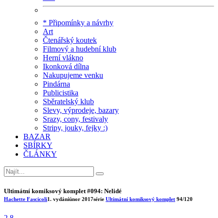
* Připomínky a návrhy
Art
Čtenářský koutek
Filmový a hudební klub
Herní vlákno
Ikonková dílna
Nakupujeme venku
Pindárna
Publicistika
Sběratelský klub
Slevy, výprodeje, bazary
Srazy, cony, festivaly
Stripy, jouky, fejky :)
BAZAR
SBÍRKY
ČLÁNKY
Ultimátní komiksový komplet #094: Nelidé
Hachette Fascicoli
1. vydání
únor 2017
série
Ultimátní komiksový komplet
94/120
2.8