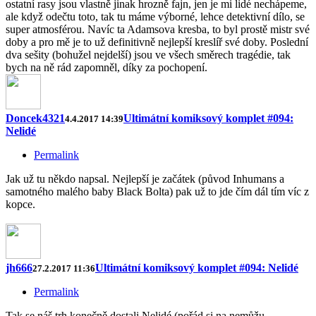
ostatní rasy jsou vlastně jinak hrozně fajn, jen je mi lidé nechápeme,
ale když odečtu toto, tak tu máme výborné, lehce detektivní dílo, se
super atmosférou. Navíc ta Adamsova kresba, to byl prostě mistr své
doby a pro mě je to už definitivně nejlepší kreslíř své doby. Poslední
dva sešity (bohužel nejdelší) jsou ve všech směrech tragédie, tak
bych na ně rád zapomněl, díky za pochopení.
Doncek4321
Ultimátní komiksový komplet #094:
4.4.2017 14:39
Nelidé
Permalink
Jak už tu někdo napsal. Nejlepší je začátek (původ Inhumans a
samotného malého baby Black Bolta) pak už to jde čím dál tím víc z
kopce.
jh666
Ultimátní komiksový komplet #094: Nelidé
27.2.2017 11:36
Permalink
Tak se náš trh konečně dostali Nelidé (pořád si na nemůžu