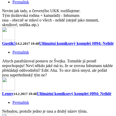
Permalink
Nevim jak tady, u červenýho UKK rozlišujeme:
Tým (královská rodina + kamarádi) - Inhumans
rasa - obecně se mluví o všech - nelidé (stejně jako mutanti,
skrullové, snůška atp.)
Gustik5
Ultimátní komiksový komplet #094: Nelidé
14.2.2017 19:48
Permalink
Abych parafrázoval postavu ze Švejka. Tomuhle já prostě
nepochopuju! Neví někdo jaké má to, že se zrovna Inhumans takhle
překládají odůvodnění? Edit: Aha. To sice dává smysl, ale pořád
jsou superhrdinský tým ne?
Lenny
Ultimátní komiksový komplet #094: Nelidé
14.2.2017 19:48
Permalink
Nebudou, protože jedno je rasa a druhý název týmu.