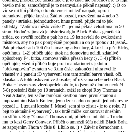
bavilo mě to, samozřejmě je to nesmysl,ale pěkně napsaný. :) O co
víc se mi líbí příběh, o to otravnejsi mi teď naopak, oproti
sterankovi, přijde kresba. Žádný pozadí, rozvržení na 4 nebo 3
panely / stránka, jednoduchost, hnus prostě, přijde mi to jak
odflakly. "Zatímco město vříska!" - jediná pěkná celostrana na 50
stran. Hodně zajímavá je historie/origin Black Bolta - genetická
zrůda, co stvořili rodiče a pak ho na 19 let zavřeli do zvukotěsné
místnosti, aby ho pak pompézně propustili a on je fpoho? :D jasné...
Pak přichází sada 10ti čísel amazing adventury, 4 kreslí a píše Kirby,
opět hnus, 1-2) příběh ujde, útok na domovinu nelidi, zdánlivě
způsobeny F4, bitka, atomova válka přesah kecy :) , 3-4) příběh
opět ujde, všední příběh boje proti mandarinovi s jednim
"překvapivým" zvratem ve 3.tim čísle, zakončení ultra rychlé
vlastně v 1 panelu :D vybarvení sem tam změní barvu vlasů, oči,
klasika... A tolik oslovení ve 3.osobe, ať už sama sebe nebo Black
Bolta + bezmezný vlezdoprdele obdiv, to jsem už dlouho neviděl...
5-8) poslední čísla po 10 stranách, otěží se chopí Roy Thomas a
Neal Adams, ten začne famózní kresbou hned první stranou s
impozantním Black Boltem, jemu lze snadno odpustit jednobarevne
pozadí ... Luxusní kresba!!! Musel jsem si to zjistit - je to z roku 71,
bejt to aktuálně vybarvený , tak hrdě může konkurovat dnešním
kreslířům. Roy "Conan" Thomas umí, příběh se mi líbil... Trochu
mu to kazí Gerry Conway. Příběh o amnézii šéfa nelidi Black Bolta
se zapojením Thora v čísle 8. Líbilo se. :) + Závěr s černochem a