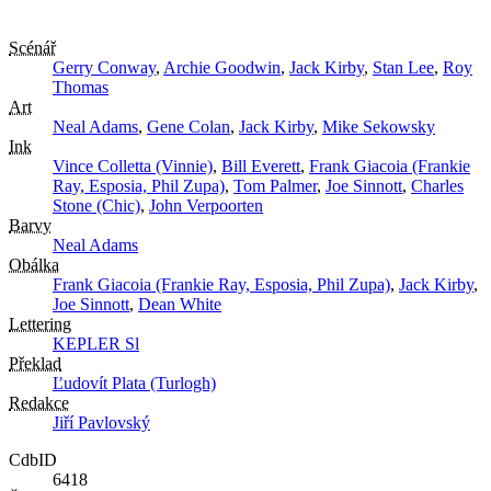
Scénář
Gerry Conway
,
Archie Goodwin
,
Jack Kirby
,
Stan Lee
,
Roy
Thomas
Art
Neal Adams
,
Gene Colan
,
Jack Kirby
,
Mike Sekowsky
Ink
Vince Colletta (Vinnie)
,
Bill Everett
,
Frank Giacoia (Frankie
Ray, Esposia, Phil Zupa)
,
Tom Palmer
,
Joe Sinnott
,
Charles
Stone (Chic)
,
John Verpoorten
Barvy
Neal Adams
Obálka
Frank Giacoia (Frankie Ray, Esposia, Phil Zupa)
,
Jack Kirby
,
Joe Sinnott
,
Dean White
Lettering
KEPLER Sl
Překlad
Ľudovít Plata (Turlogh)
Redakce
Jiří Pavlovský
CdbID
6418