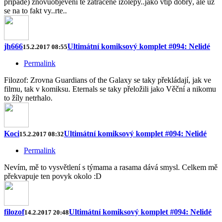
případě) znovuobjevení té zatracené izolepy..jako vtip dobrý, ale už
se na to fakt vy..rte..
jh666
Ultimátní komiksový komplet #094: Nelidé
15.2.2017 08:55
Permalink
Filozof: Zrovna Guardians of the Galaxy se taky překládají, jak ve
filmu, tak v komiksu. Eternals se taky přeložili jako Věční a nikomu
to žíly netrhalo.
Koci
Ultimátní komiksový komplet #094: Nelidé
15.2.2017 08:32
Permalink
Nevím, mě to vysvětlení s týmama a rasama dává smysl. Celkem mě
překvapuje ten povyk okolo :D
filozof
Ultimátní komiksový komplet #094: Nelidé
14.2.2017 20:48