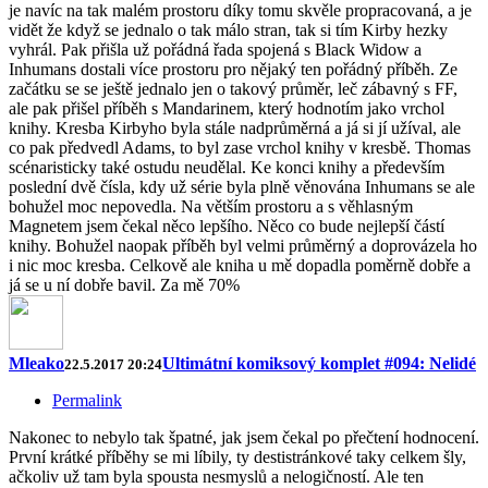
je navíc na tak malém prostoru díky tomu skvěle propracovaná, a je
vidět že když se jednalo o tak málo stran, tak si tím Kirby hezky
vyhrál. Pak přišla už pořádná řada spojená s Black Widow a
Inhumans dostali více prostoru pro nějaký ten pořádný příběh. Ze
začátku se se ještě jednalo jen o takový průměr, leč zábavný s FF,
ale pak přišel příběh s Mandarinem, který hodnotím jako vrchol
knihy. Kresba Kirbyho byla stále nadprůměrná a já si jí užíval, ale
co pak předvedl Adams, to byl zase vrchol knihy v kresbě. Thomas
scénaristicky také ostudu neudělal. Ke konci knihy a především
poslední dvě čísla, kdy už série byla plně věnována Inhumans se ale
bohužel moc nepovedla. Na větším prostoru a s věhlasným
Magnetem jsem čekal něco lepšího. Něco co bude nejlepší částí
knihy. Bohužel naopak příběh byl velmi průměrný a doprovázela ho
i nic moc kresba. Celkově ale kniha u mě dopadla poměrně dobře a
já se u ní dobře bavil. Za mě 70%
Mleako
Ultimátní komiksový komplet #094: Nelidé
22.5.2017 20:24
Permalink
Nakonec to nebylo tak špatné, jak jsem čekal po přečtení hodnocení.
První krátké příběhy se mi líbily, ty destistránkové taky celkem šly,
ačkoliv už tam byla spousta nesmyslů a nelogičností. Ale ten