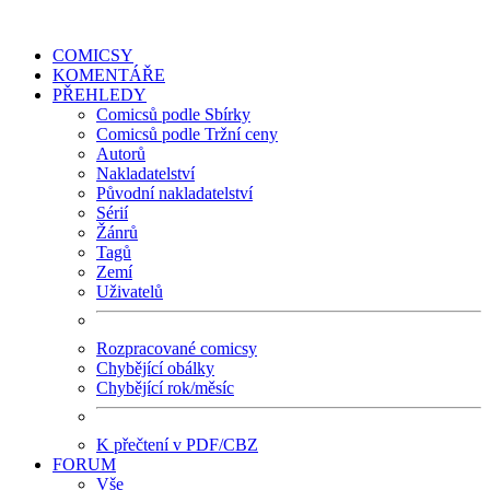
COMICSY
KOMENTÁŘE
PŘEHLEDY
Comicsů podle Sbírky
Comicsů podle Tržní ceny
Autorů
Nakladatelství
Původní nakladatelství
Sérií
Žánrů
Tagů
Zemí
Uživatelů
Rozpracované comicsy
Chybějící obálky
Chybějící rok/měsíc
K přečtení v PDF/CBZ
FORUM
Vše