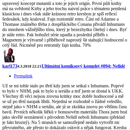
upravený koncept mutantů a toto je jejich origin. První půli knihy
má na svědomí Kirby a jeho trochu naivní práce s tématem pentlená
klasickou i dnes však stále krásnou retro kresbou je spíš reflexí
šedesátek, kdy kraloval. Fajn roztomilé retro. Část od Adamse a
Thomase známého třeba z dospěláckého Conana přivádí Inhumans
do mnohem vážnějšího tónu, který je bezezbytku čitelný i dnes. Byť
je stále retro. Pak bohužel série upadla a poslední příběh s
Magnetem je výtvarně i příběhově naprostý šit stahující hodnocení o
celý řád. Nicméně pro retromily fajn kniha. 70%
karl173
Ultimátní komiksový komplet #094: Nelidé
4.3.2018 22:21
Permalink
Už se mi tohle stalo po třetí kdy jsem se setkal s Inhumans. Poprvé
to bylo v NHM, pak to bylo u seriálu a teď jsem se dostal k UKK.
Všechny tři věci nejsou zrovna kritiky moc dobře hodnocené a mě
se už po třetí naopak líbili. Nejedná se rozhodně o žádné veledílo,
stejně jako v NHM a seriálu, ale já se zkrátka znovu po většinu času
bavil. Prvních několik štěků v bonusovém materiálu Thora jsem bral
jako skvělé seznámení s původem Nelidí neboli Inhumans (překlad
je fakt hrozný). Na 5 stranách se samozřejmě nedalo vytvořit nic
převratného, ale přesto to dokázalo oslovit a nějak fungovat. Kresba