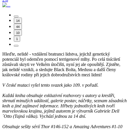
14
44
10
1
Hleďte, nelidé - vzdálení bratranci lidstva, jejichž genetický
potenciál byl odemčen pomocí terrigenové mlhy. Po celá tisíciletí
zůstávali skryti ve Velkém útočišti, nyní jej ale opouštějí. Zjistěte,
jak nelidé vznikli, a sledujte Black Bolta, Medusu a další členy
královské rodiny při jejich dobrodružstvích mezi lidmi!
V české mutaci vyšel tento svazek jako 109. v pořadí.
Každá kniha obsahuje exkluzivní rozhovory s autory a kreslíři,
shrnutí minulých událostí, galerie postav, náčrtky, seznam zásadních
knih a jiné zajímavé informace. Hřbety jednotlivých knih tvoří
marvelovskou krajinu, jejímž autorem je výtvarník Gabriele Dell
´Otto (Tajná válka). Vychází jednou za 14 dní.
Obsahuje sešity sérií Thor #146-152 a Amazing Adventures #1-10