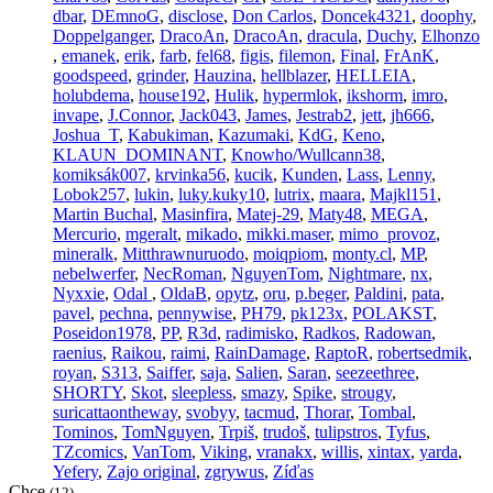
dbar
,
DEmnoG
,
disclose
,
Don Carlos
,
Doncek4321
,
doophy
,
Doppelganger
,
DracoAn
,
DracoAn
,
dracula
,
Duchy
,
Elhonzo
,
emanek
,
erik
,
farb
,
fel68
,
figis
,
filemon
,
Final
,
FrAnK
,
goodspeed
,
grinder
,
Hauzina
,
hellblazer
,
HELLEIA
,
holubdema
,
house192
,
Hulik
,
hypermlok
,
ikshorm
,
imro
,
invape
,
J.Connor
,
Jack043
,
James
,
Jestrab2
,
jett
,
jh666
,
Joshua_T
,
Kabukiman
,
Kazumaki
,
KdG
,
Keno
,
KLAUN_DOMINANT
,
Knowho/Wullcann38
,
komiksák007
,
krvinka56
,
kucik
,
Kunden
,
Lass
,
Lenny
,
Lobok257
,
lukin
,
luky.kuky10
,
lutrix
,
maara
,
Majkl151
,
Martin Buchal
,
Masinfira
,
Matej-29
,
Maty48
,
MEGA
,
Mercurio
,
mgeralt
,
mikado
,
mikki.maser
,
mimo_provoz
,
mineralk
,
Mitthrawnuruodo
,
moiqpiom
,
monty.cl
,
MP
,
nebelwerfer
,
NecRoman
,
NguyenTom
,
Nightmare
,
nx
,
Nyxxie
,
Odal
,
OldaB
,
opytz
,
oru
,
p.beger
,
Paldini
,
pata
,
pavel
,
pechna
,
pennywise
,
PH79
,
pk123x
,
POLAKST
,
Poseidon1978
,
PP
,
R3d
,
radimisko
,
Radkos
,
Radowan
,
raenius
,
Raikou
,
raimi
,
RainDamage
,
RaptoR
,
robertsedmik
,
royan
,
S313
,
Saiffer
,
saja
,
Salien
,
Saran
,
seezeethree
,
SHORTY
,
Skot
,
sleepless
,
smazy
,
Spike
,
strougy
,
suricattaontheway
,
svobyy
,
tacmud
,
Thorar
,
Tombal
,
Tominos
,
TomNguyen
,
Trpiš
,
trudoš
,
tulipstros
,
Tyfus
,
TZcomics
,
VanTom
,
Viking
,
vranakx
,
willis
,
xintax
,
yarda
,
Yefery
,
Zajo original
,
zgrywus
,
Zíďas
Chce
(12)