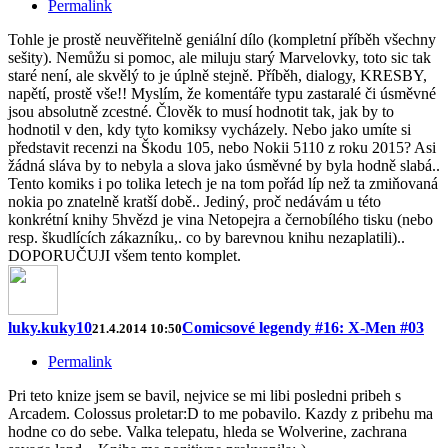
Permalink
Tohle je prostě neuvěřitelně geniální dílo (kompletní příběh všechny
sešity). Nemůžu si pomoc, ale miluju starý Marvelovky, toto sic tak
staré není, ale skvělý to je úplně stejně. Příběh, dialogy, KRESBY,
napětí, prostě vše!! Myslím, že komentáře typu zastaralé či úsměvné
jsou absolutně zcestné. Člověk to musí hodnotit tak, jak by to
hodnotil v den, kdy tyto komiksy vycházely. Nebo jako umíte si
představit recenzi na Škodu 105, nebo Nokii 5110 z roku 2015? Asi
žádná sláva by to nebyla a slova jako úsměvné by byla hodně slabá..
Tento komiks i po tolika letech je na tom pořád líp než ta zmiňovaná
nokia po znatelně kratší době.. Jediný, proč nedávám u této
konkrétní knihy 5hvězd je vina Netopejra a černobílého tisku (nebo
resp. škudlících zákazníku,. co by barevnou knihu nezaplatili)..
DOPORUČUJI všem tento komplet.
luky.kuky10
Comicsové legendy #16: X-Men #03
21.4.2014 10:50
Permalink
Pri teto knize jsem se bavil, nejvice se mi libi posledni pribeh s
Arcadem. Colossus proletar:D to me pobavilo. Kazdy z pribehu ma
hodne co do sebe. Valka telepatu, hleda se Wolverine, zachrana