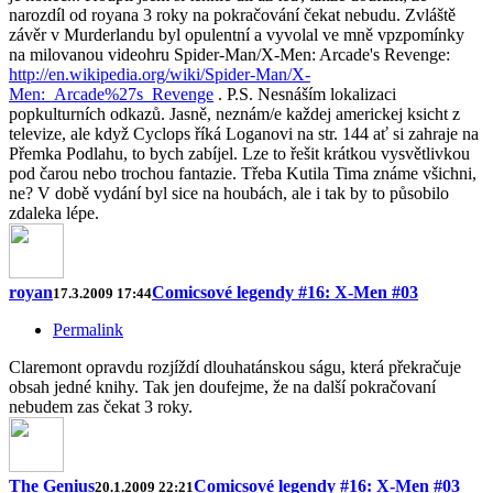
narozdíl od royana 3 roky na pokračování čekat nebudu. Zvláště
závěr v Murderlandu byl opulentní a vyvolal ve mně vpzpomínky
na milovanou videohru Spider-Man/X-Men: Arcade's Revenge:
http://en.wikipedia.org/wiki/Spider-Man/X-
Men:_Arcade%27s_Revenge
. P.S. Nesnáším lokalizaci
popkulturních odkazů. Jasně, neznám/e každej americkej ksicht z
televize, ale když Cyclops říká Loganovi na str. 144 ať si zahraje na
Přemka Podlahu, to bych zabíjel. Lze to řešit krátkou vysvětlivkou
pod čarou nebo trochou fantazie. Třeba Kutila Tima známe všichni,
ne? V době vydání byl sice na houbách, ale i tak by to působilo
zdaleka lépe.
royan
Comicsové legendy #16: X-Men #03
17.3.2009 17:44
Permalink
Claremont opravdu rozjíždí dlouhatánskou ságu, která překračuje
obsah jedné knihy. Tak jen doufejme, že na další pokračovaní
nebudem zas čekat 3 roky.
The Genius
Comicsové legendy #16: X-Men #03
20.1.2009 22:21