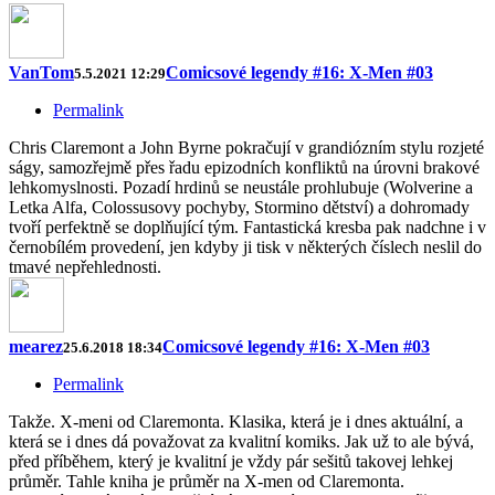
VanTom
Comicsové legendy #16: X-Men #03
5.5.2021 12:29
Permalink
Chris Claremont a John Byrne pokračují v grandiózním stylu rozjeté
ságy, samozřejmě přes řadu epizodních konfliktů na úrovni brakové
lehkomyslnosti. Pozadí hrdinů se neustále prohlubuje (Wolverine a
Letka Alfa, Colossusovy pochyby, Stormino dětství) a dohromady
tvoří perfektně se doplňující tým. Fantastická kresba pak nadchne i v
černobílém provedení, jen kdyby ji tisk v některých číslech neslil do
tmavé nepřehlednosti.
mearez
Comicsové legendy #16: X-Men #03
25.6.2018 18:34
Permalink
Takže. X-meni od Claremonta. Klasika, která je i dnes aktuální, a
která se i dnes dá považovat za kvalitní komiks. Jak už to ale bývá,
před příběhem, který je kvalitní je vždy pár sešitů takovej lehkej
průměr. Tahle kniha je průměr na X-men od Claremonta.