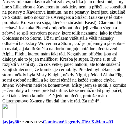
Naservíruje nám dávku akční zábavy, scífka je tu o dost míň, story
line s Liliandrou a Xavierem tu prakticky neni, a příběh se soustředí
na postavy z Xavierova institutu, ne na posatvy, které jsou aktuálně
ve Skotsku nebo dokonce s Avengers a Strážci Galaxie (v té době
probíhala Korvacova sága, které se zúčastnil Beast). Claremont tu
nechává Jean aka Phoenix odpočinout před její velkou ságou a
zabývá se spíš rozvojem postav, které tolik neznáme, jako je třeba
Colossus nebo Storm. Už tu můzem vidět stále větší náznaky
odhalení backstory Wolverina a Storm, což je příjemný a já osobně
to uvítal, a jako třešnička na dortu funguje pořádné představení
Alpha Flight, kterou mám fakt rád. Negativum příběhu jsou asi
dialogy, ale to je jen maličkost. Kresba je super. Byrne si tu už
rozjíždí vlastní styl, za což velkej palec nahoru, ale tohle snažení
zabíjí skutečnost, že komiks je černobílý. Překled byl pěknej shit
storm, někdy byla Misty Knight, někdy Night, překlad Alpha Fligt
se mi osobně nelíbil, a ke konci téměř na každé stránce chyba.
Jméno Wolverin netřeba komentovat. Místy jsem se nudil, a komiks
je černobílý a hlavně překlad drhne, takže nemůžu dát plný počet,
ale i tak si tento komiks ještě jednou přečtu, protože mám
Claremontovo X-meny čím dál tím víc rád. Za mě 4*.
jayjay86
Comicsové legendy #16: X-Men #03
7.7.2015 11:25