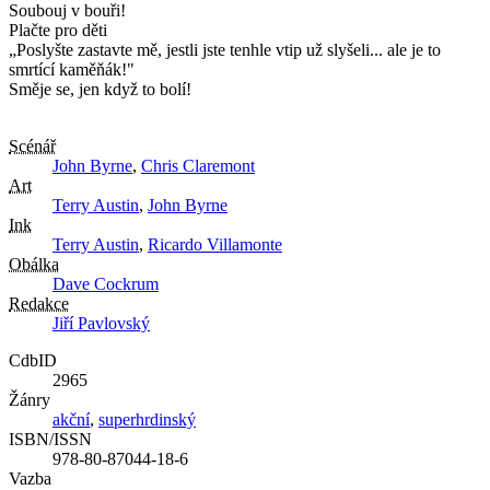
Soubouj v bouři!
Plačte pro děti
„Poslyšte zastavte mě, jestli jste tenhle vtip už slyšeli... ale je to
smrtící kaměňák!"
Směje se, jen když to bolí!
Scénář
John Byrne
,
Chris Claremont
Art
Terry Austin
,
John Byrne
Ink
Terry Austin
,
Ricardo Villamonte
Obálka
Dave Cockrum
Redakce
Jiří Pavlovský
CdbID
2965
Žánry
akční
,
superhrdinský
ISBN/ISSN
978-80-87044-18-6
Vazba