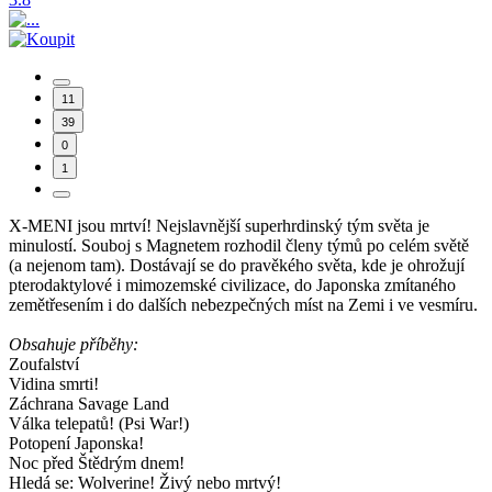
11
39
0
1
X-MENI jsou mrtví! Nejslavnější superhrdinský tým světa je
minulostí. Souboj s Magnetem rozhodil členy týmů po celém světě
(a nejenom tam). Dostávají se do pravěkého světa, kde je ohrožují
pterodaktylové i mimozemské civilizace, do Japonska zmítaného
zemětřesením i do dalších nebezpečných míst na Zemi i ve vesmíru.
Obsahuje příběhy:
Zoufalství
Vidina smrti!
Záchrana Savage Land
Válka telepatů! (Psi War!)
Potopení Japonska!
Noc před Štědrým dnem!
Hledá se: Wolverine! Živý nebo mrtvý!