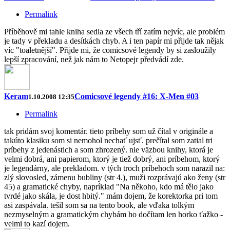
Permalink
Příběhově mi tahle kniha sedla ze všech tří zatím nejvíc, ale problém
je tady v překladu a desítkách chyb. A i ten papír mi přijde tak nějak
víc "toaletnější". Přijde mi, že comicsové legendy by si zasloužily
lepší zpracování, než jak nám to Netopejr předvádí zde.
Keram
Comicsové legendy #16: X-Men #03
1.10.2008 12:35
Permalink
tak pridám svoj komentár. tieto príbehy som už čítal v originále a
takúto klasiku som si nemohol nechať ujsť. prečítal som zatial tri
príbehy z jedenástich a som zhrozený. nie väzbou knihy, ktorá je
velmi dobrá, ani papierom, ktorý je tiež dobrý, ani príbehom, ktorý
je legendárny, ale prekladom. v tých troch príbehoch som narazil na:
zlý slovosled, zámenu bubliny (str 4.), muži rozprávajú ako ženy (str
45) a gramatické chyby, napríklad "Na někoho, kdo má tělo jako
tvrdé jako skála, je dost hbitý." mám dojem, že korektorka pri tom
asi zaspávala. tešil som sa na tento book, ale vďaka tolkým
nezmyselným a gramatickým chybám ho dočítam len horko ťažko -
velmi to kazí dojem.