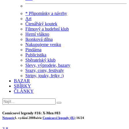
* Připomínky a návrhy
Art
Čtenářský koutek
Filmový a hudební klub
Herní vlákno
Ikonková dílna
Nakupujeme venku
Pindárna
Publicistika
Sběratelský klub
Slevy, výprodeje, bazary
Srazy, cony, festivaly
Stripy, jouky, fejky :)
BAZAR
SBÍRKY
ČLÁNKY
Comicsové legendy #16: X-Men #03
Netopejr
1. vydání
2008
série
Comicsové legendy (II.)
16/24
3.8