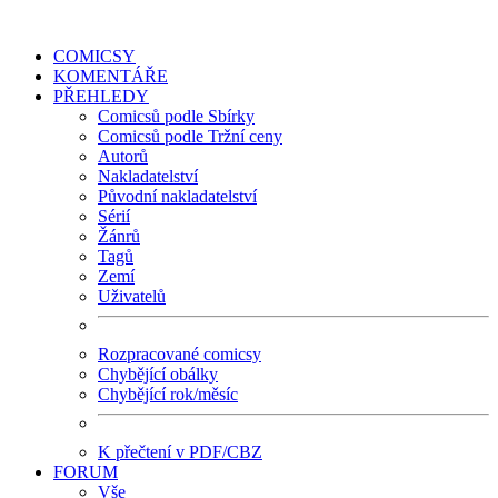
COMICSY
KOMENTÁŘE
PŘEHLEDY
Comicsů podle Sbírky
Comicsů podle Tržní ceny
Autorů
Nakladatelství
Původní nakladatelství
Sérií
Žánrů
Tagů
Zemí
Uživatelů
Rozpracované comicsy
Chybějící obálky
Chybějící rok/měsíc
K přečtení v PDF/CBZ
FORUM
Vše