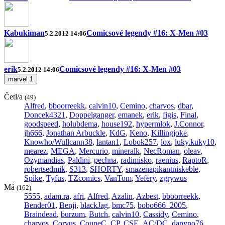
Kabukiman
Comicsové legendy #16: X-Men #03
5.2.2012 14:06
erik
Comicsové legendy #16: X-Men #03
5.2.2012 14:06
marvel
1
Četl/a
(49)
Alfred
,
bboorreekk
,
calvin10
,
Cemino
,
charvos
,
dbar
,
Doncek4321
,
Doppelganger
,
emanek
,
erik
,
figis
,
Final
,
goodspeed
,
holubdema
,
house192
,
hypermlok
,
J.Connor
,
jh666
,
Jonathan Arbuckle
,
KdG
,
Keno
,
Killingjoke
,
Knowho/Wullcann38
,
lantan1
,
Lobok257
,
lox
,
luky.kuky10
,
mearez
,
MEGA
,
Mercurio
,
mineralk
,
NecRoman
,
oleav
,
Ozymandias
,
Paldini
,
pechna
,
radimisko
,
raenius
,
RaptoR
,
robertsedmik
,
S313
,
SHORTY
,
smazenapikantniskeble
,
Spike
,
Tyfus
,
TZcomics
,
VanTom
,
Yefery
,
zgrywus
Má
(162)
5555
,
adam.ra
,
afri
,
Alfred
,
Azalin
,
Azbest
,
bboorreekk
,
Bender01
,
Benji
,
blackJag
,
bmc75
,
bobo666_2005
,
Braindead
,
burzum
,
Butch
,
calvin10
,
Cassidy
,
Cemino
,
charvos
,
Corvus
,
CoupeC
,
CP
,
CSE_AC/DC
,
danyno76
,