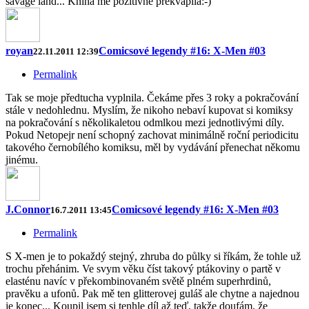
savage land... Kniha me pozitivne prekvapila:-)
royan
Comicsové legendy #16: X-Men #03
22.11.2011 12:39
Permalink
Tak se moje předtucha vyplnila. Čekáme přes 3 roky a pokračování
stále v nedohlednu. Myslím, že nikoho nebaví kupovat si komiksy
na pokračování s několikaletou odmlkou mezi jednotlivými díly.
Pokud Netopejr není schopný zachovat minimálně roční periodicitu
takového černobílého komiksu, měl by vydávání přenechat někomu
jinému.
J.Connor
Comicsové legendy #16: X-Men #03
16.7.2011 13:45
Permalink
S X-men je to pokaždý stejný, zhruba do půlky si říkám, že tohle už
trochu přehánim. Ve svym věku číst takový ptákoviny o partě v
elasténu navíc v překombinovaném světě plném superhrdinů,
pravěku a ufonů. Pak mě ten glitterovej guláš ale chytne a najednou
je konec... Koupil jsem si tenhle díl až teď, takže doufám, že