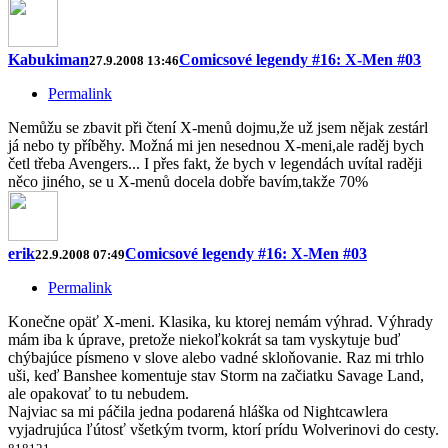
Kabukiman
Comicsové legendy #16: X-Men #03
27.9.2008 13:46
Permalink
Nemůžu se zbavit při čtení X-menů dojmu,že už jsem nějak zestárl
já nebo ty příběhy. Možná mi jen nesednou X-meni,ale raděj bych
četl třeba Avengers... I přes fakt, že bych v legendách uvítal raději
něco jiného, se u X-menů docela dobře bavím,takže 70%
erik
Comicsové legendy #16: X-Men #03
22.9.2008 07:49
Permalink
Konečne opäť X-meni. Klasika, ku ktorej nemám výhrad. Výhrady
mám iba k úprave, pretože niekoľkokrát sa tam vyskytuje buď
chýbajúce písmeno v slove alebo vadné skloňovanie. Raz mi trhlo
uši, keď Banshee komentuje stav Storm na začiatku Savage Land,
ale opakovať to tu nebudem.
Najviac sa mi páčila jedna podarená hláška od Nightcawlera
vyjadrujúca ľútosť všetkým tvorm, ktorí prídu Wolverinovi do cesty.