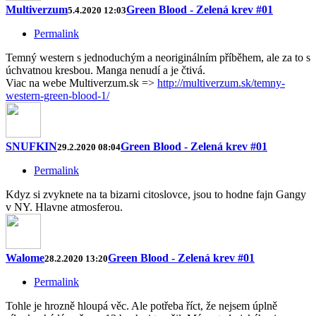
Multiverzum
Green Blood - Zelená krev #01
5.4.2020 12:03
Permalink
Temný western s jednoduchým a neoriginálním příběhem, ale za to s
úchvatnou kresbou. Manga nenudí a je čtivá.
Viac na webe Multiverzum.sk =>
http://multiverzum.sk/temny-
western-green-blood-1/
SNUFKIN
Green Blood - Zelená krev #01
29.2.2020 08:04
Permalink
Kdyz si zvyknete na ta bizarni citoslovce, jsou to hodne fajn Gangy
v NY. Hlavne atmosferou.
Walome
Green Blood - Zelená krev #01
28.2.2020 13:20
Permalink
Tohle je hrozně hloupá věc. Ale potřeba říct, že nejsem úplně