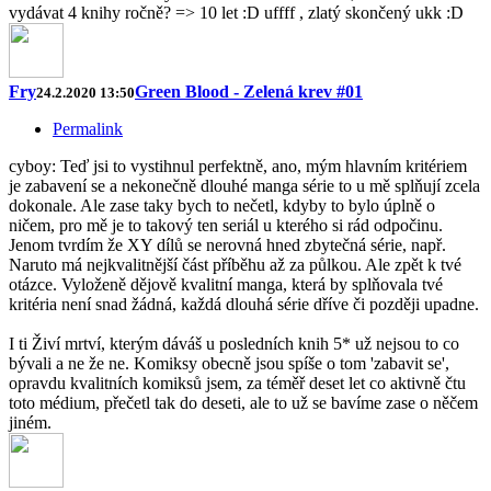
vydávat 4 knihy ročně? => 10 let :D uffff , zlatý skončený ukk :D
Fry
Green Blood - Zelená krev #01
24.2.2020 13:50
Permalink
cyboy: Teď jsi to vystihnul perfektně, ano, mým hlavním kritériem
je zabavení se a nekonečně dlouhé manga série to u mě splňují zcela
dokonale. Ale zase taky bych to nečetl, kdyby to bylo úplně o
ničem, pro mě je to takový ten seriál u kterého si rád odpočinu.
Jenom tvrdím že XY dílů se nerovná hned zbytečná série, např.
Naruto má nejkvalitnější část příběhu až za půlkou. Ale zpět k tvé
otázce. Vyloženě dějově kvalitní manga, která by splňovala tvé
kritéria není snad žádná, každá dlouhá série dříve či později upadne.
I ti Živí mrtví, kterým dáváš u posledních knih 5* už nejsou to co
bývali a ne že ne. Komiksy obecně jsou spíše o tom 'zabavit se',
opravdu kvalitních komiksů jsem, za téměř deset let co aktivně čtu
toto médium, přečetl tak do deseti, ale to už se bavíme zase o něčem
jiném.