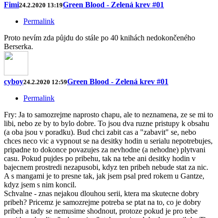
Fimi
Green Blood - Zelená krev #01
24.2.2020 13:19
Permalink
Proto nevím zda půjdu do stále po 40 knihách nedokončeného
Berserka.
cyboy
Green Blood - Zelená krev #01
24.2.2020 12:59
Permalink
Fry: Ja to samozrejme naprosto chapu, ale to neznamena, ze se mi to
libi, nebo ze by to bylo dobre. To jsou dva ruzne pristupy k obsahu
(a oba jsou v poradku). Bud chci zabit cas a "zabavit" se, nebo
chces neco vic a vypnout se na desitky hodin u serialu nepotrebujes,
pripadne to dokonce povazujes za nevhodne (a nehodne) plytvani
casu. Pokud pujdes po pribehu, tak na tebe ani desitky hodin v
bajecnem prostredi nezapusobi, kdyz ten pribeh nebude stat za nic.
A s mangami je to presne tak, jak jsem psal pred rokem u Gantze,
kdyz jsem s nim koncil.
Schvalne - znas nejakou dlouhou serii, ktera ma skutecne dobry
pribeh? Pricemz je samozrejme potreba se ptat na to, co je dobry
pribeh a tady se nemusime shodnout, protoze pokud je pro tebe