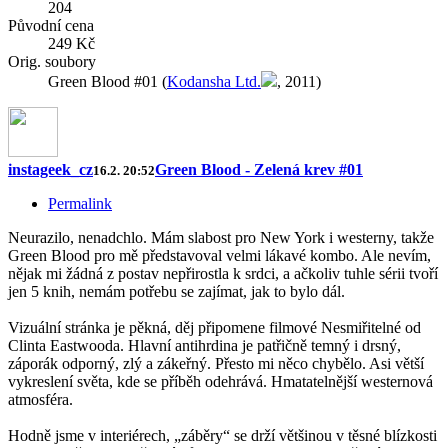
204
Původní cena
249 Kč
Orig. soubory
Green Blood #01 (
Kodansha Ltd.
, 2011)
instageek_cz
Green Blood - Zelená krev #01
16.2. 20:52
Permalink
Neurazilo, nenadchlo. Mám slabost pro New York i westerny, takže
Green Blood pro mě představoval velmi lákavé kombo. Ale nevím,
nějak mi žádná z postav nepřirostla k srdci, a ačkoliv tuhle sérii tvoří
jen 5 knih, nemám potřebu se zajímat, jak to bylo dál.
Vizuální stránka je pěkná, děj připomene filmové Nesmiřitelné od
Clinta Eastwooda. Hlavní antihrdina je patřičně temný i drsný,
záporák odporný, zlý a zákeřný. Přesto mi něco chybělo. Asi větší
vykreslení světa, kde se příběh odehrává. Hmatatelnější westernová
atmosféra.
Hodně jsme v interiérech, „záběry“ se drží většinou v těsné blízkosti