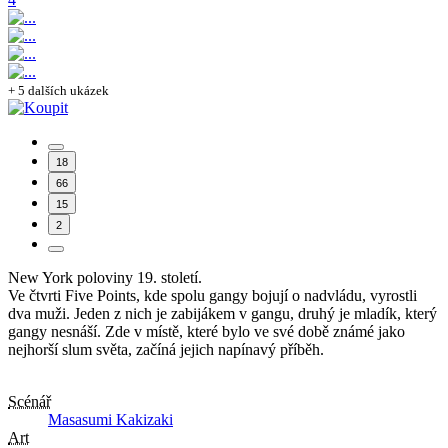
+ 5 dalších ukázek
18
66
15
2
New York poloviny 19. století.
Ve čtvrti Five Points, kde spolu gangy bojují o nadvládu, vyrostli
dva muži. Jeden z nich je zabijákem v gangu, druhý je mladík, který
gangy nesnáší. Zde v místě, které bylo ve své době známé jako
nejhorší slum světa, začíná jejich napínavý příběh.
Scénář
Masasumi Kakizaki
Art