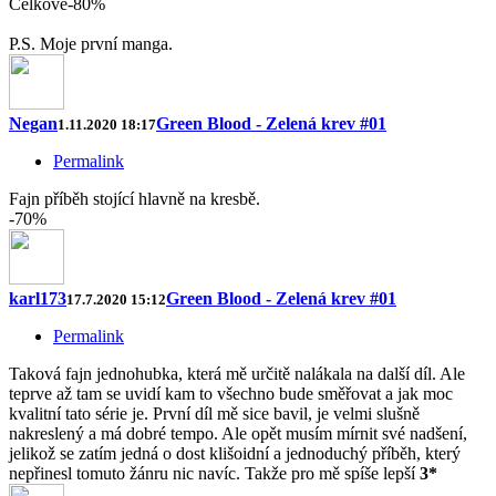
Celkově-80%
P.S. Moje první manga.
Negan
Green Blood - Zelená krev #01
1.11.2020 18:17
Permalink
Fajn příběh stojící hlavně na kresbě.
-70%
karl173
Green Blood - Zelená krev #01
17.7.2020 15:12
Permalink
Taková fajn jednohubka, která mě určitě nalákala na další díl. Ale
teprve až tam se uvidí kam to všechno bude směřovat a jak moc
kvalitní tato série je. První díl mě sice bavil, je velmi slušně
nakreslený a má dobré tempo. Ale opět musím mírnit své nadšení,
jelikož se zatím jedná o dost klišoidní a jednoduchý příběh, který
nepřinesl tomuto žánru nic navíc. Takže pro mě spíše lepší
3*