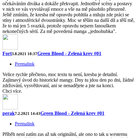
očekáváním diváka a dokáže překvapit. Jednotlivé scény a postavy
v nich ve vás vyvolávají emoce a vše na mě působilo přirozeně.
Ještě zmíním, že kresba mě opravdu pohltila a miluju zde práci se
stíny i atmosférické dvoustránky. Moc se těším na další díl a těší mě,
že to má jen 5 svazků, protože opravdu nejsem fanouškem
nekonečných sérií. Za mě povedená manga ,,jednohubka".
Fort
Green Blood - Zelená krev #01
3.8.2021 18:37
Permalink
Velice rychle přečteno, moc textu tu není, kresba je detailní.
Zajímavý úvod do historické mangy. Dny tu jdou den po dni, žádné
zdržování, vysvětlovaní, ani se nenadějete a jste na konci.
Chci více.
perak
Green Blood - Zelená krev #01
7.2.2021 14:43
Permalink
Příběh není zatím zas až tak originální, ale ono to tak u westernu