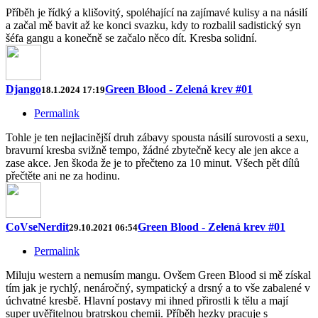
Příběh je řídký a klišovitý, spoléhající na zajímavé kulisy a na násilí
a začal mě bavit až ke konci svazku, kdy to rozbalil sadistický syn
šéfa gangu a konečně se začalo něco dít. Kresba solidní.
Django
Green Blood - Zelená krev #01
18.1.2024 17:19
Permalink
Tohle je ten nejlacinější druh zábavy spousta násilí surovosti a sexu,
bravurní kresba svižně tempo, žádné zbytečně kecy ale jen akce a
zase akce. Jen škoda že je to přečteno za 10 minut. Všech pět dílů
přečtěte ani ne za hodinu.
CoVseNerdit
Green Blood - Zelená krev #01
29.10.2021 06:54
Permalink
Miluju western a nemusím mangu. Ovšem Green Blood si mě získal
tím jak je rychlý, nenáročný, sympatický a drsný a to vše zabalené v
úchvatné kresbě. Hlavní postavy mi ihned přirostli k tělu a mají
super uvěřitelnou bratrskou chemii. Příběh hezky pracuje s