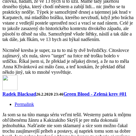
cílovka, hádám, že ve 13 bych si to užil. Máme tady jakéhosi
drsného týpka, který chodí městem a zabíjí lidi... nic jiného se tu
prakticky neděje. Týpek je samozřejmě drsnej a tajemnej jak hrad v
Karpatech, má mladšího brášku, kterého nevzbudí, když jeho brácha
vstane z vedlejší postele uprostřed noci a vrací se nad ránem. Celé je
to jakože zasazený do historického kontextu divokého západu, ale
působí to děsně na sílu. Samozřejmě všude štětky, násilí a tak dále a
tak dále, jak říkám, ve 13 bych asi hýkal nadšením.
Nicméně kresba je super, za tu to má ty dvě hvězdičky. Citoslovce
zajímavý, sfx nula, slovo "target" na fotce mě trošku bolelo v
srdíčku. Říkal jsem si, že překlad je nějakej divnej, a že na to měla
Anna Křivánková asi málo času, a teď koukám, že překlad dělal
někdo jiný, tak to mnohé vysvětluje.
Radek Blacksad
Green Blood - Zelená krev #01
26.2.2020 23:46
Permalink
Ja som sa na túto manga sériu veľmi tešil. Westerny patria k môjmu
obľúbenému žánru a Kakizakiho Skrýš je pre mňa dokonalá
jednohubka. Našťastie nie som sklamaný a síce som možno čakal
trochu zaujímavejší príbeh a postavy, aj napriek tomu som sa dobre