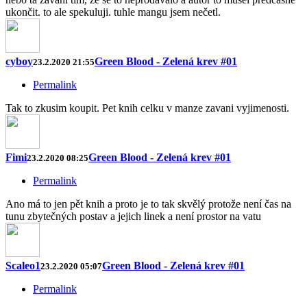
ukončit. to ale spekuluji. tuhle mangu jsem nečetl.
cyboy
Green Blood - Zelená krev #01
23.2.2020 21:55
Permalink
Tak to zkusim koupit. Pet knih celku v manze zavani vyjimenosti.
Fimi
Green Blood - Zelená krev #01
23.2.2020 08:25
Permalink
Ano má to jen pět knih a proto je to tak skvělý protože není čas na
tunu zbytečných postav a jejich linek a není prostor na vatu
Scaleo1
Green Blood - Zelená krev #01
23.2.2020 05:07
Permalink