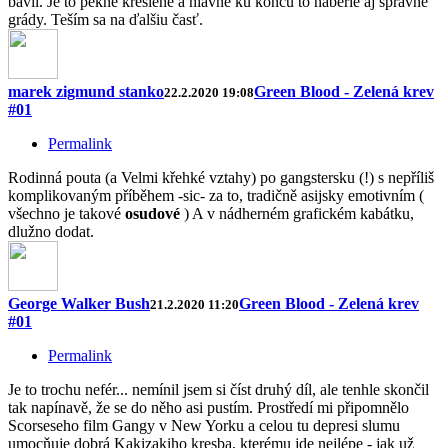
bavil. Je to pekne kreslené a hlavne ku koncu to naberie aj správne
grády. Teším sa na ďalšiu časť.
marek zigmund stanko
Green Blood - Zelená krev
22.2.2020 19:08
#01
Permalink
Rodinná pouta (a Velmi křehké vztahy) po gangstersku (!) s nepříliš
komplikovaným příběhem -sic- za to, tradičně asijsky emotivním (
všechno je takové
osudové
) A v nádherném grafickém kabátku,
dlužno dodat.
George Walker Bush
Green Blood - Zelená krev
21.2.2020 11:20
#01
Permalink
Je to trochu nefér... nemínil jsem si číst druhý díl, ale tenhle skončil
tak napínavě, že se do něho asi pustím. Prostředí mi připomnělo
Scorseseho film Gangy v New Yorku a celou tu depresi slumu
umocňuje dobrá Kakizakiho kresba, kterému jde nejlépe - jak už