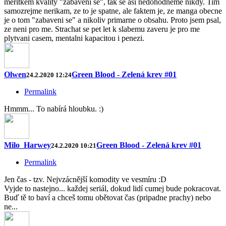
meritkem kvality "zabaveni se", tak se asi nedohodneme nikdy. Tim
samozrejme nerikam, ze to je spatne, ale faktem je, ze manga obecne
je o tom "zabaveni se" a nikoliv primarne o obsahu. Proto jsem psal,
ze neni pro me. Strachat se pet let k slabemu zaveru je pro me
plytvani casem, mentalni kapacitou i penezi.
Olwen
Green Blood - Zelená krev #01
24.2.2020 12:24
Permalink
Hmmm... To nabírá hloubku. :)
Milo_Harwey
Green Blood - Zelená krev #01
24.2.2020 10:21
Permalink
Jen čas - tzv. Nejvzácnější komodity ve vesmíru :D
Vyjde to nastejno... každej seriál, dokud lidí cumej bude pokracovat.
Buď tě to baví a chceš tomu obětovat čas (pripadne prachy) nebo
ne...