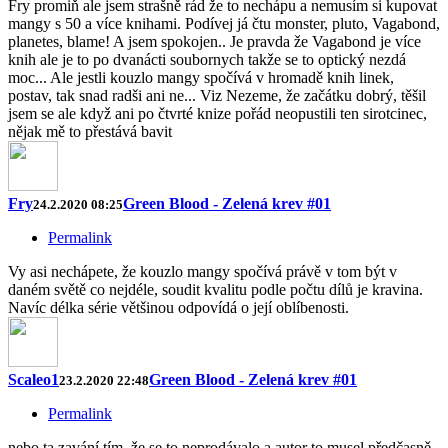
Fry promiň ale jsem strašně rád že to nechápu a nemusím si kupovat
mangy s 50 a více knihami. Podívej já čtu monster, pluto, Vagabond,
planetes, blame! A jsem spokojen.. Je pravda že Vagabond je více
knih ale je to po dvanácti soubornych takže se to optický nezdá
moc... Ale jestli kouzlo mangy spočívá v hromadě knih linek,
postav, tak snad radši ani ne... Viz Nezeme, že začátku dobrý, těšil
jsem se ale když ani po čtvrté knize pořád neopustili ten sirotcinec,
nějak mě to přestává bavit
Fry
Green Blood - Zelená krev #01
24.2.2020 08:25
Permalink
Vy asi nechápete, že kouzlo mangy spočívá právě v tom být v
daném světě co nejdéle, soudit kvalitu podle počtu dílů je kravina.
Navíc délka série většinou odpovídá o její oblíbenosti.
Scaleo1
Green Blood - Zelená krev #01
23.2.2020 22:48
Permalink
nebo ta zavání tím, že se to neprodávalo a autor to musel předčasně