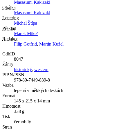
Masasumi Kakizaki
Obálka
Masasumi Kakizaki
Lettering
Michal Štípa
Překlad
Marek Mikeš
Redakce
Filip Gotfrid
,
Martin Kužel
CdbID
8047
Žánry
historický
,
western
ISBN/ISSN
978-80-7449-839-8
Vazba
lepená v měkkých deskách
Formát
145 x 215 x 14 mm
Hmotnost
338 g
Tisk
černobílý
Stran