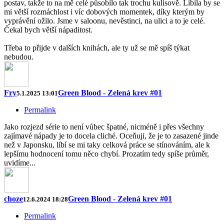
postav, takže to na mě celé působilo tak trochu kulisově. Líbila by se
mi větší rozmáchlost i víc dobových momentek, díky kterým by
vyprávění ožilo. Jsme v saloonu, nevěstinci, na ulici a to je celé.
Čekal bych větší nápaditost.
Třeba to přijde v dalších knihách, ale ty už se mě spíš týkat
nebudou.
Fry
Green Blood - Zelená krev #01
5.1.2025 13:01
Permalink
Jako rozjezd série to není vůbec špatné, nicméně i přes všechny
zajímavé nápady je to docela cliché. Oceňuji, že je to zasazené jinde
než v Japonsku, líbí se mi taky celková práce se stínováním, ale k
lepšímu hodnocení tomu něco chybí. Prozatím tedy spíše průměr,
uvidíme...
choze
Green Blood - Zelená krev #01
12.6.2024 18:28
Permalink