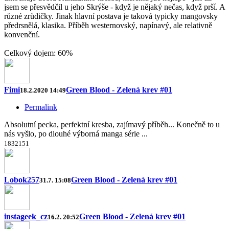
jsem se přesvědčil u jeho Skrýše - když je nějaký nečas, když prší. A
různé zrůdičky. Jinak hlavní postava je taková typicky mangovsky
předrsnělá, klasika. Příběh westernovský, napínavý, ale relativně
konvenční.
Celkový dojem: 60%
Fimi
Green Blood - Zelená krev #01
18.2.2020 14:49
Permalink
Absolutní pecka, perfektní kresba, zajímavý příběh... Konečně to u
nás vyšlo, po dlouhé výborná manga série ...
18
32
15
1
Lobok257
Green Blood - Zelená krev #01
31.7. 15:08
instageek_cz
Green Blood - Zelená krev #01
16.2. 20:52