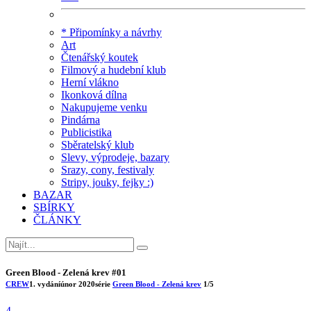
* Připomínky a návrhy
Art
Čtenářský koutek
Filmový a hudební klub
Herní vlákno
Ikonková dílna
Nakupujeme venku
Pindárna
Publicistika
Sběratelský klub
Slevy, výprodeje, bazary
Srazy, cony, festivaly
Stripy, jouky, fejky :)
BAZAR
SBÍRKY
ČLÁNKY
Green Blood - Zelená krev #01
CREW
1. vydání
únor 2020
série
Green Blood - Zelená krev
1/5
4