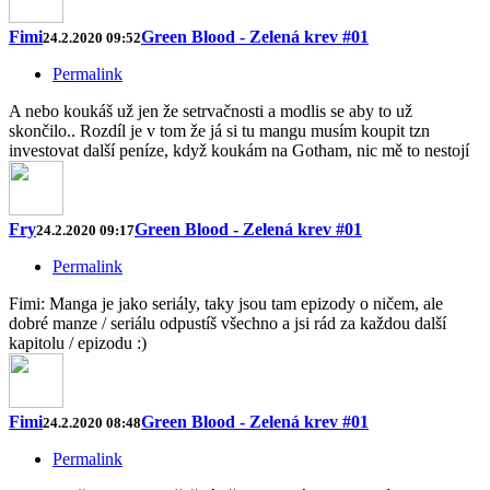
Fimi
Green Blood - Zelená krev #01
24.2.2020 09:52
Permalink
A nebo koukáš už jen že setrvačnosti a modlis se aby to už
skončilo.. Rozdíl je v tom že já si tu mangu musím koupit tzn
investovat další peníze, když koukám na Gotham, nic mě to nestojí
Fry
Green Blood - Zelená krev #01
24.2.2020 09:17
Permalink
Fimi: Manga je jako seriály, taky jsou tam epizody o ničem, ale
dobré manze / seriálu odpustíš všechno a jsi rád za každou další
kapitolu / epizodu :)
Fimi
Green Blood - Zelená krev #01
24.2.2020 08:48
Permalink