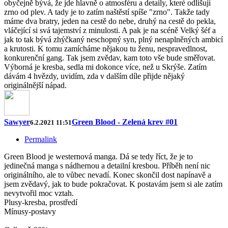
obyčejně bývá, že jde hlavně o atmosféru a detaily, které odlišují
zrno od plev. A tady je to zatím naštěstí spíše "zrno". Takže tady
máme dva bratry, jeden na cestě do nebe, druhý na cestě do pekla,
vláčející si svá tajemství z minulosti. A pak je na scéně Velký šéf a
jak to tak bývá zhýčkaný neschopný syn, plný nenaplněných ambicí
a krutosti. K tomu zamícháme nějakou tu ženu, nespravedlnost,
konkurenční gang. Tak jsem zvědav, kam toto vše bude směřovat.
Výborná je kresba, sedla mi dokonce více, než u Skrýše. Zatím
dávám 4 hvězdy, uvidím, zda v dalším díle přijde nějaký
originálnější nápad.
Sawyer
Green Blood - Zelená krev #01
6.2.2021 11:51
Permalink
Green Blood je westernová manga. Dá se tedy říct, že je to
jedinečná manga s nádhernou a detailní kresbou. Příběh není nic
originálního, ale to vůbec nevadí. Konec skončil dost napínavě a
jsem zvědavý, jak to bude pokračovat. K postavám jsem si ale zatím
nevytvořil moc vztah.
Plusy-kresba, prostředí
Mínusy-postavy