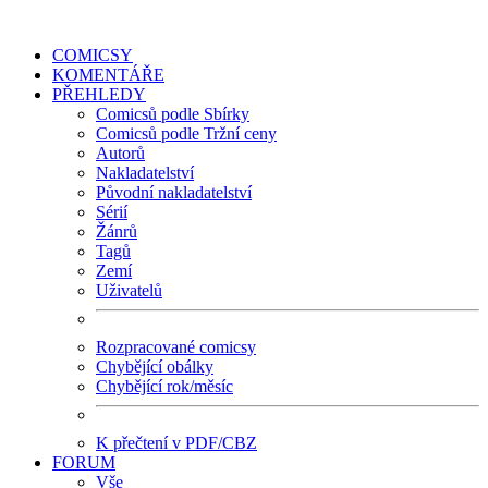
COMICSY
KOMENTÁŘE
PŘEHLEDY
Comicsů podle Sbírky
Comicsů podle Tržní ceny
Autorů
Nakladatelství
Původní nakladatelství
Sérií
Žánrů
Tagů
Zemí
Uživatelů
Rozpracované comicsy
Chybějící obálky
Chybějící rok/měsíc
K přečtení v PDF/CBZ
FORUM
Vše