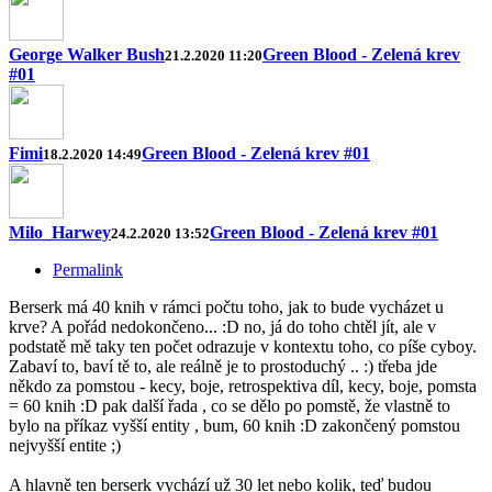
George Walker Bush
Green Blood - Zelená krev
21.2.2020 11:20
#01
Fimi
Green Blood - Zelená krev #01
18.2.2020 14:49
Milo_Harwey
Green Blood - Zelená krev #01
24.2.2020 13:52
Permalink
Berserk má 40 knih v rámci počtu toho, jak to bude vycházet u
krve? A pořád nedokončeno... :D no, já do toho chtěl jít, ale v
podstatě mě taky ten počet odrazuje v kontextu toho, co píše cyboy.
Zabaví to, baví tě to, ale reálně je to prostoduchý .. :) třeba jde
někdo za pomstou - kecy, boje, retrospektiva díl, kecy, boje, pomsta
= 60 knih :D pak další řada , co se dělo po pomstě, že vlastně to
bylo na příkaz vyšší entity , bum, 60 knih :D zakončený pomstou
nejvyšší entite ;)
A hlavně ten berserk vychází už 30 let nebo kolik, teď budou