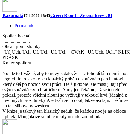
Kazumaki
Green Blood - Zelená krev #01
17.4.2020 18:43
Permalink
Spoiler, bacha!
.......................
Obsah první stránky:
"Uf. Uch. Uch. Uf. Uch. Uf. Uch." CVAK "Uf. Uch. Uch." KLIK
PRÁSK
Konec spoileru.
No ale teď vážně, aby to nevypadalo, že si z toho dělám nemístnou
legraci. Je to takový ten klasický příběh o správném parchantovi,
který dělá po nocích svou práci. Dělá ji dobře, ale musí ji tajit před
svým správňáckým bratříčkem. A my jen čekáme, až se to celé
pokazí, protože všichni zlouni se vyžívají v tekoucí krvi (ideálně z
nevinných prostitutek). Ale tváří se to cool, takže asi fajn. Těším se
na ten slibovaný western.
V knize je takový ten klasický neduh, že každou noc je na obloze
úplněk. Mangakové si tohle nikdy nedokážou uhlídat.