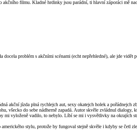
 akčního filmu. Kladné hrdinky jsou parádní, ti hlavní záporáci mě nao
a docela problém s akčními scénami (echt nepřehledné), ale jde vidět p
ádná akční jízda plná rychlejch aut, sexy okatejch holek a pořádnejch zb
úlohu, všecko do sebe nádherně zapadá. Autor skvěle zvládnul dialogy, 
 by mi vyloženě vadilo, to nebylo. Líbí se mi i vysvětlivky na okrajích
merického stylu, protože by fungoval stejně skvěle i kdyby se četl zl