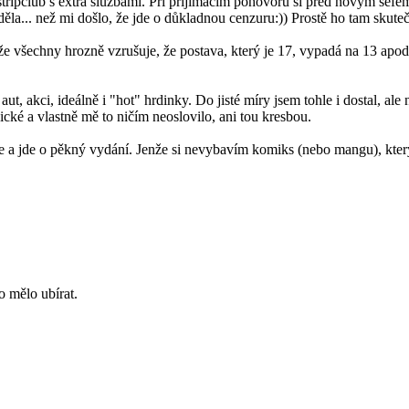
stripclub s extra službami. Při přijímacím pohovoru si před novým šéfem
ěla... než mi došlo, že jde o důkladnou cenzuru:)) Prostě ho tam skuteč
o, že všechny hrozně vzrušuje, že postava, který je 17, vypadá na 13 
 aut, akci, ideálně i "hot" hrdinky. Do jisté míry jsem tohle i dostal,
ické a vlastně mě to ničím neoslovilo, ani tou kresbou.
je a jde o pěkný vydání. Jenže si nevybavím komiks (nebo mangu), který 
o mělo ubírat.