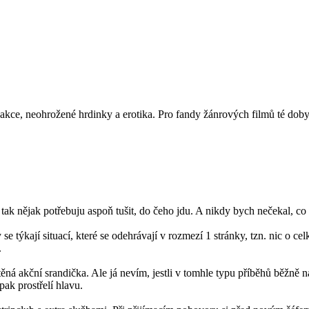
kce, neohrožené hrdinky a erotika. Pro fandy žánrových filmů té doby 
ak nějak potřebuju aspoň tušit, do čeho jdu. A nikdy bych nečekal, co
se týkají situací, které se odehrávají v rozmezí 1 stránky, tzn. nic o ce
.
těná akční srandička. Ale já nevím, jestli v tomhle typu příběhů běžně 
pak prostřelí hlavu.