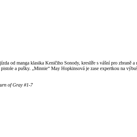
 jízda od manga klasika Keničiho Sonody, kreslíře s vášní pro zbraně a r
 pistole a pušky. „Minnie“ May Hopkinsová je zase expertkou na výbušni
turn of Gray #1-7