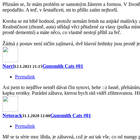
Přiznám se, že mám problém se samotným žánrem a formou. V životě jse
nepodařilo. A teď, v šestatřiceti, mi to přišlo zatím nejhorší.
Kresba se mi blbě hodnotí, protože nemám fetish na asijské malůvky a 
Realističnost (zbraně, auta) střídají věci přitažené za vlasy (puška m
prostě dementní) a máte něco, co vlastně nestojí příliš za řeč.
Žádná z postav není ničím zajímavá, dvě hlavní hrdinky jsou prostě je
Norri
Gunsmith Cats #01
12.1.2021 21:15
Permalink
Asi jsem to nejdříve neměl dávat číst synovi, hehe :-) Jasně, přehání
kapku erotiky. Parádní zábava, kterou bych rád viděl zfilmovanou. Hl
Netorack
Gunsmith Cats #01
31.1.2020 12:00
Permalink
Mě se ta série moc líbila, je zábavná, což je asi tak vše, co od mangy