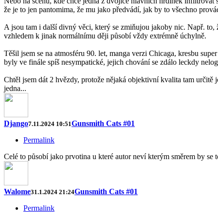
Nebo na scénu, kde chce jedna z dvojice hlavních hrdinek infiltrovat 
že je to jen pantomima, že mu jako předvádí, jak by to všechno provád
A jsou tam i další divný věci, který se zmiňujou jakoby nic. Např. t
vzhledem k jinak normálnímu ději působí vždy extrémně úchylně.
Těšil jsem se na atmosféru 90. let, manga verzi Chicaga, kresbu super
byly ve finále spíš nesympatické, jejich chování se zdálo leckdy nelog
Chtěl jsem dát 2 hvězdy, protože nějaká objektivní kvalita tam určitě 
jedna...
Django
Gunsmith Cats #01
7.11.2024 10:51
Permalink
Celé to působí jako prvotina u které autor neví kterým směrem by se t
Walome
Gunsmith Cats #01
31.1.2024 21:24
Permalink