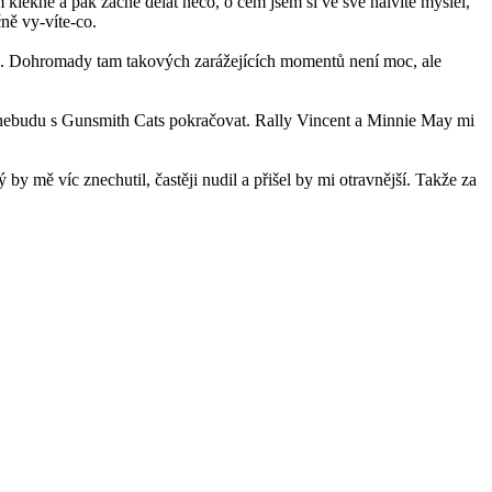
 klekne a pak začne dělat něco, o čem jsem si ve své naivitě myslel,
ně vy-víte-co.
apod. Dohromady tam takových zarážejících momentů není moc, ale
 ale nebudu s Gunsmith Cats pokračovat. Rally Vincent a Minnie May mi
by mě víc znechutil, častěji nudil a přišel by mi otravnější. Takže za