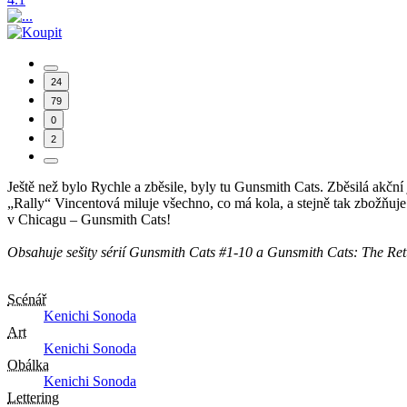
24
79
0
2
Ještě než bylo Rychle a zběsile, byly tu Gunsmith Cats. Zběsilá akční
„Rally“ Vincentová miluje všechno, co má kola, a stejně tak zbožňuje
v Chicagu – Gunsmith Cats!
Obsahuje sešity sérií Gunsmith Cats #1-10 a Gunsmith Cats: The Re
Scénář
Kenichi Sonoda
Art
Kenichi Sonoda
Obálka
Kenichi Sonoda
Lettering