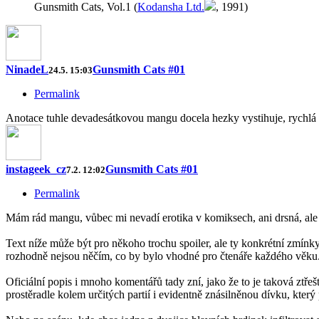
Gunsmith Cats, Vol.1 (
Kodansha Ltd.
, 1991)
NinadeL
Gunsmith Cats #01
24.5. 15:03
Permalink
Anotace tuhle devadesátkovou mangu docela hezky vystihuje, rychlá a
instageek_cz
Gunsmith Cats #01
7.2. 12:02
Permalink
Mám rád mangu, vůbec mi nevadí erotika v komiksech, ani drsná, ale t
Text níže může být pro někoho trochu spoiler, ale ty konkrétní zmínky 
rozhodně nejsou něčím, co by bylo vhodné pro čtenáře každého věku
Oficiální popis i mnoho komentářů tady zní, jako že to je taková ztřeš
prostěradle kolem určitých partií i evidentně znásilněnou dívku, který 