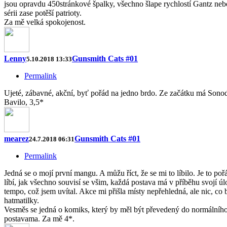
jsou opravdu 450stránkové špalky, všechno šlape rychlostí Gantz nebo
sérii zase potěší patrioty.
Za mě velká spokojenost.
Lenny
Gunsmith Cats #01
5.10.2018 13:33
Permalink
Ujeté, zábavné, akční, byť pořád na jedno brdo. Ze začátku má Sonod
Bavilo, 3,5*
mearez
Gunsmith Cats #01
24.7.2018 06:31
Permalink
Jedná se o mojí první mangu. A můžu říct, že se mi to líbilo. Je to poř
líbí, jak všechno souvisí se všim, každá postava má v příběhu svojí 
tempo, což jsem uvítal. Akce mi přišla místy nepřehledná, ale nic, co
hatmatilky.
Vesměs se jedná o komiks, který by měl být převedený do normálního a
postavama. Za mě 4*.