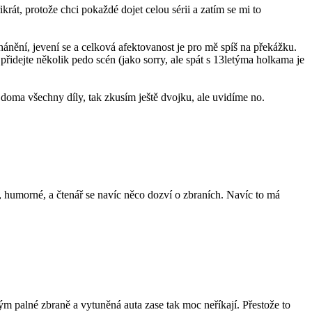
át, protože chci pokaždé dojet celou sérii a zatím se mi to
hánění, jevení se a celková afektovanost je pro mě spíš na překážku.
 přidejte několik pedo scén (jako sorry, ale spát s 13letýma holkama je
 doma všechny díly, tak zkusím ještě dvojku, ale uvidíme no.
í, humorné, a čtenář se navíc něco dozví o zbraních. Navíc to má
rým palné zbraně a vytuněná auta zase tak moc neříkají. Přestože to