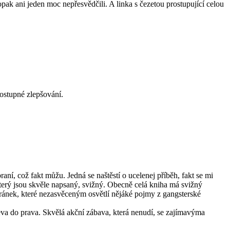
pak ani jeden moc nepřesvědčili. A linka s čezetou prostupující celou
ostupné zlepšování.
raní, což fakt můžu. Jedná se naštěstí o ucelenej příběh, fakt se mi
který jsou skvěle napsaný, svižný. Obecně celá kniha má svižný
 stránek, které nezasvěceným osvětlí nějáké pojmy z gangsterské
eva do prava. Skvělá akční zábava, která nenudí, se zajímavýma