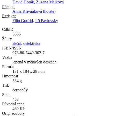
David Horák
,
Zuzana Málková
Překlad
Anna Křivánková (hotate)
Redakce
Filip Gotfrid
,
Jiří Pavlovský
CdbID
5655
Žánry
akční
,
detektivka
ISBN/ISSN
978-80-7449-302-7
Vazba
lepená v měkkých deskách
Formát
131 x 184 x 28 mm
Hmotnost
584 g
Tisk
černobílý
Stran
458
Původní cena
469 Kč
Orig. soubory