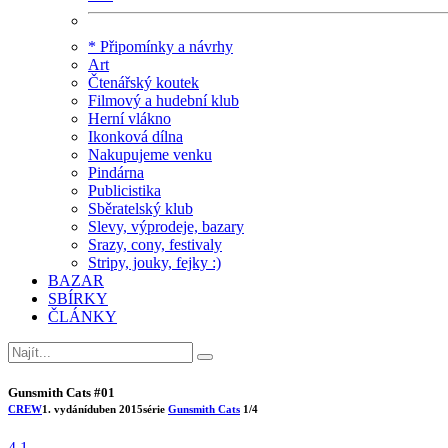
* Připomínky a návrhy
Art
Čtenářský koutek
Filmový a hudební klub
Herní vlákno
Ikonková dílna
Nakupujeme venku
Pindárna
Publicistika
Sběratelský klub
Slevy, výprodeje, bazary
Srazy, cony, festivaly
Stripy, jouky, fejky :)
BAZAR
SBÍRKY
ČLÁNKY
Gunsmith Cats #01
CREW
1. vydání
duben 2015
série
Gunsmith Cats
1/4
4.1