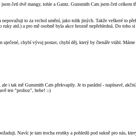
m četl dvě mangy, tohle a Gantz. Gunsmith Cats jsem četl celkem třikr
nepovažuji to za vrchol umění, jako tolik jiných. Takže veškeré to pře
ísto ruky atd.) a pro mě osobně byla akce hrozně nepřehledná. Do toho si
n uječené, chybí vývoj postav, chybí děj, který by čtenáře vtáhl. Máme
m, ale i tak mě Gunsmith Cats překvapily. Je to parádní - napínavé, akčn
avě ten "prohoz", hehe! :-)
 požaduji. Navíc je tam trocha erotiky a pohledů pod sukně pro nás, kte