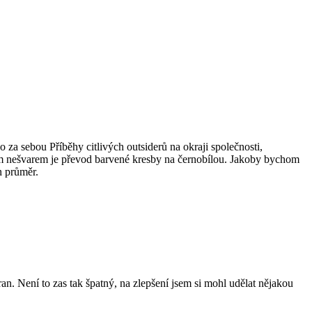
 za sebou Příběhy citlivých outsiderů na okraji společnosti,
lým nešvarem je převod barvené kresby na černobílou. Jakoby bychom
n průměr.
n. Není to zas tak špatný, na zlepšení jsem si mohl udělat nějakou