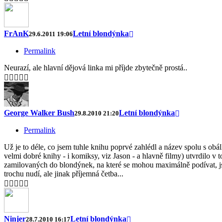
FrAnK
Letní blondýnka
29.6.2011 19:06
Permalink
Neurazí, ale hlavní dějová linka mi příjde zbytečně prostá..
George Walker Bush
Letní blondýnka
29.8.2010 21:20
Permalink
Už je to déle, co jsem tuhle knihu poprvé zahlédl a název spolu s ob
velmi dobré knihy - i komiksy, viz Jason - a hlavně filmy) utvrdilo v t
zamilovaných do blondýnek, na které se mohou maximálně podívat, jso
trochu nudí, ale jinak příjemná četba...
Ninjer
Letní blondýnka
28.7.2010 16:17