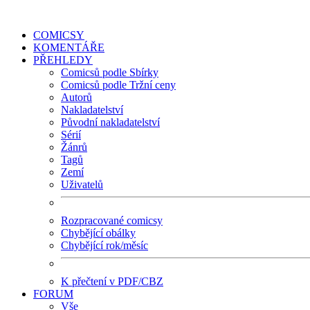
COMICSY
KOMENTÁŘE
PŘEHLEDY
Comicsů podle Sbírky
Comicsů podle Tržní ceny
Autorů
Nakladatelství
Původní nakladatelství
Sérií
Žánrů
Tagů
Zemí
Uživatelů
Rozpracované comicsy
Chybějící obálky
Chybějící rok/měsíc
K přečtení v PDF/CBZ
FORUM
Vše