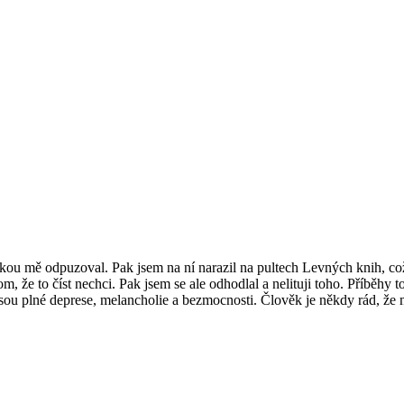
álkou mě odpuzoval. Pak jsem na ní narazil na pultech Levných knih, c
om, že to číst nechci. Pak jsem se ale odhodlal a nelituji toho. Příběhy 
u plné deprese, melancholie a bezmocnosti. Člověk je někdy rád, že me