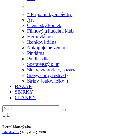
* Připomínky a návrhy
Art
Čtenářský koutek
Filmový a hudební klub
Herní vlákno
Ikonková dílna
Nakupujeme venku
Pindárna
Publicistika
Sběratelský klub
Slevy, výprodeje, bazary
Srazy, cony, festivaly
Stripy, jouky, fejky :)
BAZAR
SBÍRKY
ČLÁNKY
Letní blondýnka
BBart s.r.o.
1. vydání
2008