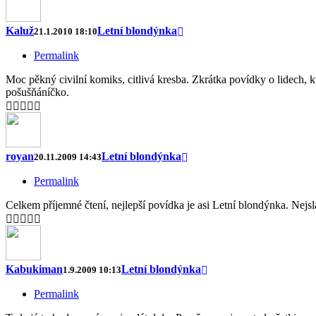
Kaluž
Letní blondýnka
21.1.2010 18:10
Permalink
Moc pěkný civilní komiks, citlivá kresba. Zkrátka povídky o lide
pošušňáníčko.
royan
Letní blondýnka
20.11.2009 14:43
Permalink
Celkem příjemné čtení, nejlepší povídka je asi Letní blondýnka. Nejsl
Kabukiman
Letní blondýnka
1.9.2009 10:13
Permalink