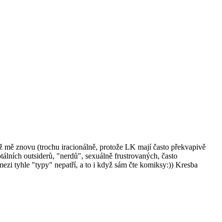
ož mě znovu (trochu iracionálně, protože LK mají často překvapivě
totálních outsiderů, "nerdů", sexuálně frustrovaných, často
zi tyhle "typy" nepatří, a to i když sám čte komiksy:)) Kresba