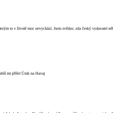
ch, kterým to v životě moc nevychází. Jsem zvědav, zda český vydava
abší mi přišel Únik na Havaj