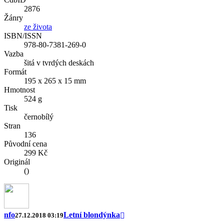
2876
Žánry
ze života
ISBN/ISSN
978-80-7381-269-0
Vazba
šitá v tvrdých deskách
Formát
195 x 265 x 15 mm
Hmotnost
524 g
Tisk
černobílý
Stran
136
Původní cena
299 Kč
Originál
()
nfo
Letní blondýnka
27.12.2018 03:19