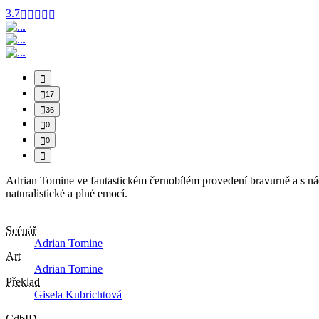
3.7
17
36
0
0
Adrian Tomine ve fantastickém černobílém provedení bravurně a s nád
naturalistické a plné emocí.
Scénář
Adrian Tomine
Art
Adrian Tomine
Překlad
Gisela Kubrichtová
CdbID