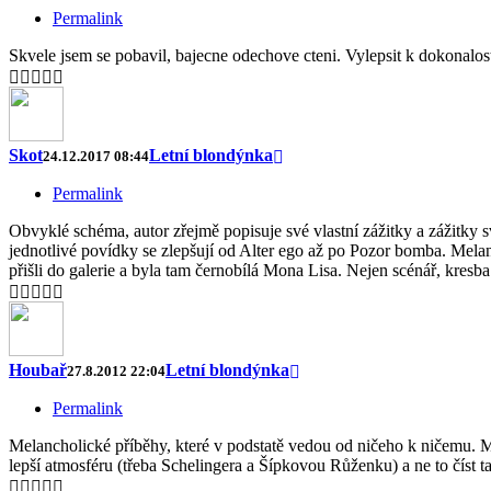
Permalink
Skvele jsem se pobavil, bajecne odechove cteni. Vylepsit k dokonalost
Skot
Letní blondýnka
24.12.2017 08:44
Permalink
Obvyklé schéma, autor zřejmě popisuje své vlastní zážitky a zážitky s
jednotlivé povídky se zlepšují od Alter ego až po Pozor bomba. Mel
přišli do galerie a byla tam černobílá Mona Lisa. Nejen scénář, kresba
Houbař
Letní blondýnka
27.8.2012 22:04
Permalink
Melancholické příběhy, které v podstatě vedou od ničeho k ničemu. Mě
lepší atmosféru (třeba Schelingera a Šípkovou Růženku) a ne to číst ta