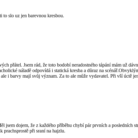
i to slo uz jen barevnou kresbou.
vých přátel. Jsem rád, že toto bodobí neradostného tápání mám už dávno
ancholické náladě odpovídá i statická kresba a důraz na scénář.Obvyk
 ale i barvy mají svůj význam. Za to ale může vydavatel. Při vší úctě je
l jsem dojem, že z každého příběhu chybí pár prvních a posledních stra
k prachsprostě při sraní na hajzlu.