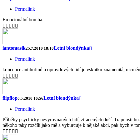
Permalink
Emocionální bomba.
iantomasik
Letní blondýnka
25.7.2010 18:10
Permalink
koncepce antihrdinů a opravdových lidí je vskutku znamenitá, nicméně 
flipflop
Letní blondýnka
6.5.2010 16:56
Permalink
Příběhy psychicky nevyrovnaných lidí, ztracených duší. Trapnosti hna
někoho taky rozčílí jako mě a vyburcuje k nějaké akci, pak bych v to