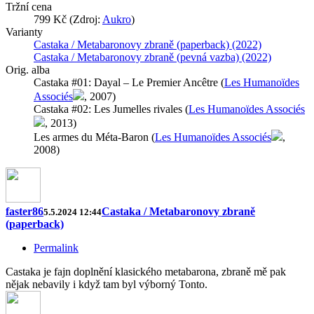
Tržní cena
799 Kč (Zdroj:
Aukro
)
Varianty
Castaka / Metabaronovy zbraně (paperback) (2022)
Castaka / Metabaronovy zbraně (pevná vazba) (2022)
Orig. alba
Castaka #01: Dayal – Le Premier Ancêtre (
Les Humanoïdes
Associés
, 2007)
Castaka #02: Les Jumelles rivales (
Les Humanoïdes Associés
, 2013)
Les armes du Méta-Baron (
Les Humanoïdes Associés
,
2008)
faster86
Castaka / Metabaronovy zbraně
5.5.2024 12:44
(paperback)
Permalink
Castaka je fajn doplnění klasického metabarona, zbraně mě pak
nějak nebavily i když tam byl výborný Tonto.