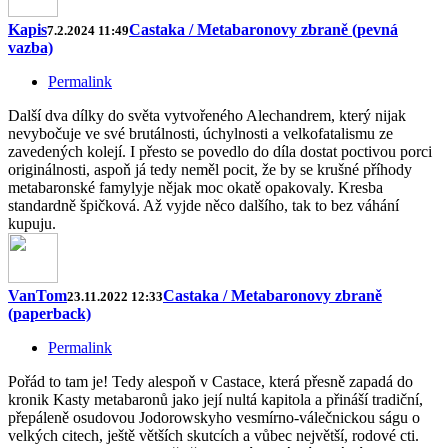
Kapis
Castaka / Metabaronovy zbraně (pevná
7.2.2024 11:49
vazba)
Permalink
Další dva dílky do světa vytvořeného Alechandrem, který nijak
nevybočuje ve své brutálnosti, úchylnosti a velkofatalismu ze
zavedených kolejí. I přesto se povedlo do díla dostat poctivou porci
originálnosti, aspoň já tedy neměl pocit, že by se krušné příhody
metabaronské famylyje nějak moc okatě opakovaly. Kresba
standardně špičková. Až vyjde něco dalšího, tak to bez váhání
kupuju.
VanTom
Castaka / Metabaronovy zbraně
23.11.2022 12:33
(paperback)
Permalink
Pořád to tam je! Tedy alespoň v Castace, která přesně zapadá do
kronik Kasty metabaronů jako její nultá kapitola a přináší tradiční,
přepáleně osudovou Jodorowskyho vesmírno-válečnickou ságu o
velkých citech, ještě větších skutcích a vůbec největší, rodové cti.