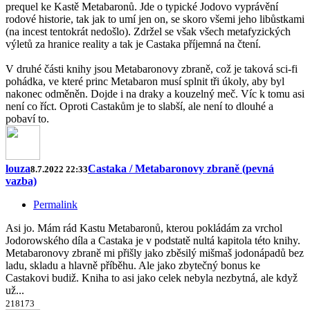
prequel ke Kastě Metabaronů. Jde o typické Jodovo vyprávění
rodové historie, tak jak to umí jen on, se skoro všemi jeho libůstkami
(na incest tentokrát nedošlo). Zdržel se však všech metafyzických
výletů za hranice reality a tak je Castaka příjemná na čtení.
V druhé části knihy jsou Metabaronovy zbraně, což je taková sci-fi
pohádka, ve které princ Metabaron musí splnit tři úkoly, aby byl
nakonec odměněn. Dojde i na draky a kouzelný meč. Víc k tomu asi
není co říct. Oproti Castakům je to slabší, ale není to dlouhé a
pobaví to.
louza
Castaka / Metabaronovy zbraně (pevná
8.7.2022 22:33
vazba)
Permalink
Asi jo. Mám rád Kastu Metabaronů, kterou pokládám za vrchol
Jodorowského díla a Castaka je v podstatě nultá kapitola této knihy.
Metabaronovy zbraně mi přišly jako zběsilý mišmaš jodonápadů bez
ladu, skladu a hlavně příběhu. Ale jako zbytečný bonus ke
Castakovi budiž. Kniha to asi jako celek nebyla nezbytná, ale když
už...
2
18
17
3