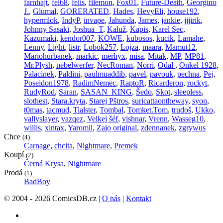
farnhajt
,
fel68
,
felis
,
filemon
,
Fox01
,
Future-Death
,
Georgíno
J.
,
Glumal
,
GORERATED
,
Hades
,
HevyEli
,
house192
,
hypermlok
,
IndyP
,
invape
,
Jahunda
,
James
,
jankie
,
jjjirik
,
Johnny Sasaki
,
Joshua_T
,
Kaluž
,
Kapis
,
Karel Sec
,
Kazumaki
,
kendor007
,
KOWE
,
kubosos
,
kucik
,
Lamahe
,
Lenny
,
Light
,
listr
,
Lobok257
,
Lojza
,
maara
,
Mamut12
,
Mariohurbanek
,
markic
,
merhyx
,
misa
,
Mitak
,
MP
,
MP81
,
Mr.Plysh
,
nebelwerfer
,
NecRoman
,
Norri
,
Odal
,
Onkel 1928
,
Palacinek
,
Paldini
,
paulmuaddib
,
pavel
,
pavouk
,
pechna
,
Pej
,
Poseidon1978
,
RadimNemec
,
RaptoR
,
Ricarderon
,
rockyt
,
RudyRod
,
Saran
,
SASAN_KING
,
Šedo
,
Skot
,
sleepless
,
slothest
,
Stara.kryta
,
Starej Pštros
,
suricattaontheway
,
syon
,
t0mas
,
tacmud
,
Tialster
,
Tombal
,
Tomket.Tom
,
trudoš
,
Ukko
,
vallyslayer
,
vazqez
,
Velkej šéf
,
vishnar
,
Vrenn
,
Wasseg10
,
willis
,
xintax
,
Yaromil
,
Zajo original
,
zdennanek
,
zgrywus
Chce
(4)
Carnage
,
chcita
,
Nightmare
,
Premek
Koupí
(2)
Černá Krysa
,
Nightmare
Prodá
(1)
BadBoy
© 2004 - 2026 ComicsDB.cz |
O nás
|
Kontakt