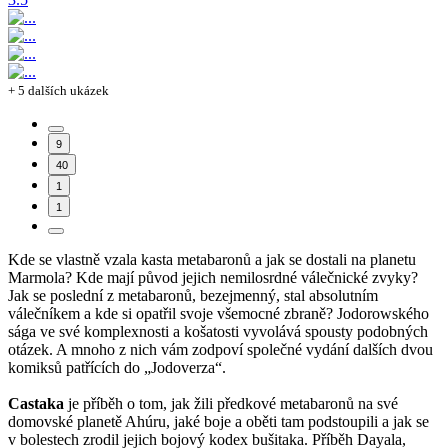
+ 5 dalších ukázek
9
40
1
1
Kde se vlastně vzala kasta metabaronů a jak se dostali na planetu
Marmola? Kde mají původ jejich nemilosrdné válečnické zvyky?
Jak se poslední z metabaronů, bezejmenný, stal absolutním
válečníkem a kde si opatřil svoje všemocné zbraně? Jodorowského
sága ve své komplexnosti a košatosti vyvolává spousty podobných
otázek. A mnoho z nich vám zodpoví společné vydání dalších dvou
komiksů patřících do „Jodoverza“.
Castaka
je příběh o tom, jak žili předkové metabaronů na své
domovské planetě Ahúru, jaké boje a oběti tam podstoupili a jak se
v bolestech zrodil jejich bojový kodex bušitaka. Příběh Dayala,