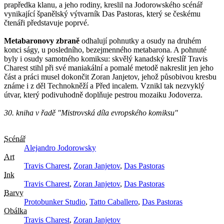
prapředka klanu, a jeho rodiny, kreslil na Jodorowského scénář
vynikající španělský výtvarník Das Pastoras, který se českému
čtenáři představuje poprvé.
Metabaronovy zbraně
odhalují pohnutky a osudy na druhém
konci ságy, u posledního, bezejmenného metabarona. A pohnuté
byly i osudy samotného komiksu: skvělý kanadský kreslíř Travis
Charest stihl při své maniakální a pomalé metodě nakreslit jen jeho
část a práci musel dokončit Zoran Janjetov, jehož působivou kresbu
známe i z děl Technokněží a Před incalem. Vznikl tak nezvyklý
útvar, který podivuhodně doplňuje pestrou mozaiku Jodoverza.
30. kniha v řadě "Mistrovská díla evropského komiksu"
Scénář
Alejandro Jodorowsky
Art
Travis Charest
,
Zoran Janjetov
,
Das Pastoras
Ink
Travis Charest
,
Zoran Janjetov
,
Das Pastoras
Barvy
Protobunker Studio
,
Tatto Caballero
,
Das Pastoras
Obálka
Travis Charest
,
Zoran Janjetov