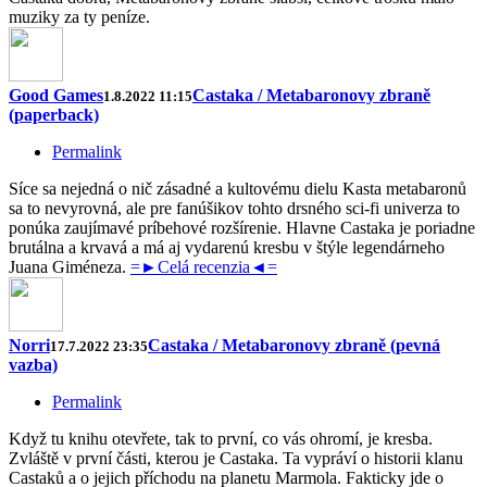
muziky za ty peníze.
Good Games
Castaka / Metabaronovy zbraně
1.8.2022 11:15
(paperback)
Permalink
Síce sa nejedná o nič zásadné a kultovému dielu Kasta metabaronů
sa to nevyrovná, ale pre fanúšikov tohto drsného sci-fi univerza to
ponúka zaujímavé príbehové rozšírenie. Hlavne Castaka je poriadne
brutálna a krvavá a má aj vydarenú kresbu v štýle legendárneho
Juana Giméneza.
=►Celá recenzia◄=
Norri
Castaka / Metabaronovy zbraně (pevná
17.7.2022 23:35
vazba)
Permalink
Když tu knihu otevřete, tak to první, co vás ohromí, je kresba.
Zvláště v první části, kterou je Castaka. Ta vypráví o historii klanu
Castaků a o jejich příchodu na planetu Marmola. Fakticky jde o