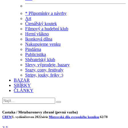
* Připomínky a návrhy
Art
Čtenářský koutek
Filmový a hudební klub
Herní vlákno
Ikonková dílna
Nakupujeme venku
Pindárna
Publicistika
Sběratelský klub
Slevy, výprodeje, bazary
Srazy, cony, festivaly
Stripy, jouky, fejky :)
BAZAR
SBÍRKY
ČLÁNKY
Castaka / Metabaronovy zbraně (pevná vazba)
CREW
1. vydání
červen 2022
série
Mistrovská díla evropského komiksu
62/78
3.5