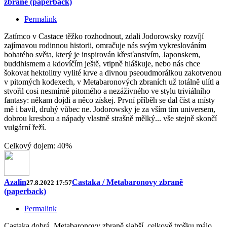
zbraně (paperback)
Permalink
Zatímco v Castace těžko rozhodnout, zdali Jodorowsky rozvíjí
zajímavou rodinnou historii, omračuje nás svým vykreslováním
bohatého světa, který je inspirován křesťanstvím, Japonskem,
buddhismem a kdovíčím ještě, vtipně hláškuje, nebo nás chce
šokovat hektolitry vylité krve a divnou pseoudmorálkou zakotvenou
v pitomých kodexech, v Metabaronových zbraních už totálně ulítl a
stvořil cosi nesmírně pitomého a nezáživného ve stylu triviálního
fantasy: někam dojdi a něco získej. První příběh se dal číst a místy
mě i bavil, druhý vůbec ne. Jodorowsky je za vším tím universem,
dobrou kresbou a nápady vlastně strašně mělký... vše stejně skončí
vulgární řeží.
Celkový dojem: 40%
Azalin
Castaka / Metabaronovy zbraně
27.8.2022 17:57
(paperback)
Permalink
Castaka dobrá, Metabaronovy zbraně slabší, celkově trošku málo