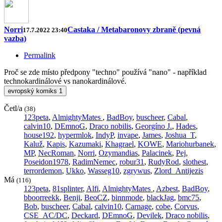
Norri
Castaka / Metabaronovy zbraně (pevná
17.7.2022 23:40
vazba)
Permalink
Proč se zde místo předpony "techno" používá "nano" - například
technokardinálové vs nanokardinálové.
evropský komiks
1
Četl/a
(38)
123peta
,
AlmightyMates
,
BadBoy
,
buscheer
,
Cabal
,
calvin10
,
DEmnoG
,
Draco nobilis
,
Georgíno J.
,
Hades
,
house192
,
hypermlok
,
IndyP
,
invape
,
James
,
Joshua_T
,
Kaluž
,
Kapis
,
Kazumaki
,
Khagrael
,
KOWE
,
Mariohurbanek
,
MP
,
NecRoman
,
Norri
,
Ozymandias
,
Palacinek
,
Pej
,
Poseidon1978
,
RadimNemec
,
robur31
,
RudyRod
,
slothest
,
terrordemon
,
Ukko
,
Wasseg10
,
zgrywus
,
Zlord_Antijezis
Má
(116)
123peta
,
81splinter
,
Alfi
,
AlmightyMates
,
Azbest
,
BadBoy
,
bboorreekk
,
Benji
,
BeoCZ
,
binnmode
,
blackJag
,
bmc75
,
Bob
,
buscheer
,
Cabal
,
calvin10
,
Carnage
,
cobe
,
Corvus
,
CSE_AC/DC
,
Deckard
,
DEmnoG
,
Devilek
,
Draco nobilis
,