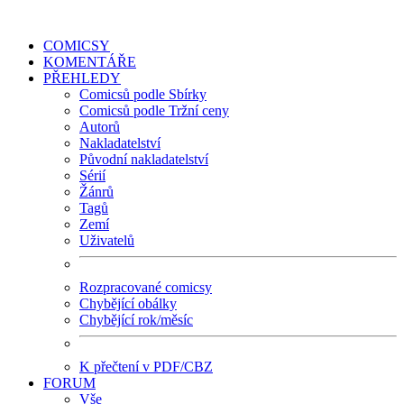
COMICSY
KOMENTÁŘE
PŘEHLEDY
Comicsů podle Sbírky
Comicsů podle Tržní ceny
Autorů
Nakladatelství
Původní nakladatelství
Sérií
Žánrů
Tagů
Zemí
Uživatelů
Rozpracované comicsy
Chybějící obálky
Chybějící rok/měsíc
K přečtení v PDF/CBZ
FORUM
Vše