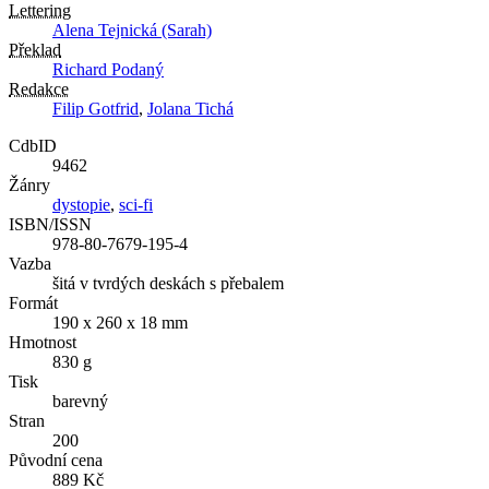
Lettering
Alena Tejnická (Sarah)
Překlad
Richard Podaný
Redakce
Filip Gotfrid
,
Jolana Tichá
CdbID
9462
Žánry
dystopie
,
sci-fi
ISBN/ISSN
978-80-7679-195-4
Vazba
šitá v tvrdých deskách s přebalem
Formát
190 x 260 x 18 mm
Hmotnost
830 g
Tisk
barevný
Stran
200
Původní cena
889 Kč