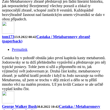
Zato Metabaronovy zbraně představují jen fádní lineární historku,
jak neporazitelný Bezejmenný všechny porazil a získal ty
nejmocnější zbraně, schopné zničit 8 vesmírů. Každopádně
bezvýhradně žasnout nad fantastickým umem výtvarníků se dalo v
obou případech.
tom173
Castaka / Metabaronovy zbraně
13.9.2022 08:42
(paperback)
Permalink
Castaka by v pohodě obstála jako první kapitola kasty metabaronů.
Jodorowsky se tu drží přehledného vyprávění a představuje pro něj
typické postavy. Tohle jsem si užil a připomnělo mi to, jak
výjimečný svět jodoversum je. Druhá část knihy, metabaronovy
zbraně, je naštěstí kratší protože i když tu Jodo navazuje na svého
Metabarona, už jsem se trochu v ději ztrácel a dělo se tu příliš
mnoho věcí na malém prostoru. Už jen kvůli Castace se ale určitě
vyplatí knihu číst.
George Walker Bush
Castaka / Metabaronovy
30.8.2022 10:42