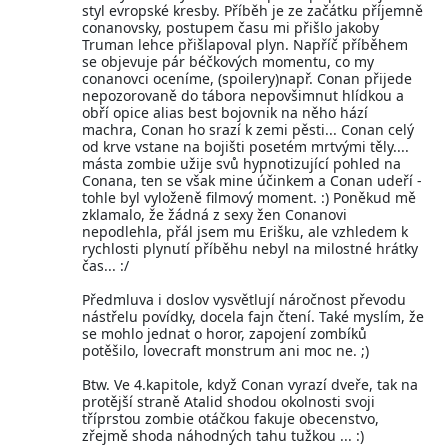
styl evropské kresby. Příběh je ze začátku příjemně
conanovsky, postupem času mi přišlo jakoby
Truman lehce přišlapoval plyn. Napříč příběhem
se objevuje pár béčkových momentu, co my
conanovci oceníme, (spoilery)např. Conan přijede
nepozorovaně do tábora nepovšimnut hlídkou a
obří opice alias best bojovnik na něho hází
machra, Conan ho srazí k zemi pěsti... Conan celý
od krve vstane na bojišti posetém mrtvými těly....
másta zombie užije svů hypnotizující pohled na
Conana, ten se však mine účinkem a Conan udeří -
tohle byl vyloženě filmový moment. :) Poněkud mě
zklamalo, že žádná z sexy žen Conanovi
nepodlehla, přál jsem mu Erišku, ale vzhledem k
rychlosti plynutí příběhu nebyl na milostné hrátky
čas... :/
Předmluva i doslov vysvětlují náročnost převodu
nástřelu povídky, docela fajn čtení. Také myslím, že
se mohlo jednat o horor, zapojení zombíků
potěšilo, lovecraft monstrum ani moc ne. ;)
Btw. Ve 4.kapitole, když Conan vyrazí dveře, tak na
protější straně Atalid shodou okolnosti svoji
tříprstou zombie otáčkou fakuje obecenstvo,
zřejmě shoda náhodných tahu tužkou ... :)