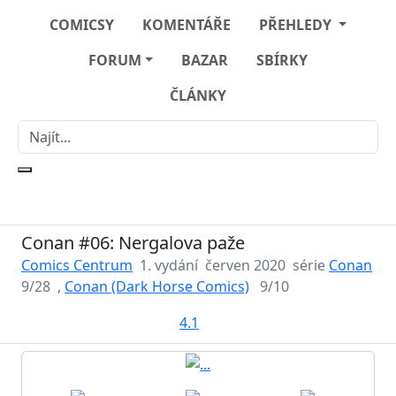
COMICSY
KOMENTÁŘE
PŘEHLEDY
FORUM
BAZAR
SBÍRKY
ČLÁNKY
Conan #06: Nergalova paže
Comics Centrum
1. vydání
červen 2020
série
Conan
9/28
,
Conan (Dark Horse Comics)
9/10
4.1