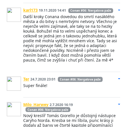
karl173
19.11.2020 14:41
Conan #06: Nergalova paže
Další kroky Conana dovedou do smrtí nasáklého
města a do bitvy s nemrtvými netvory. Všechno je
nejenže velmi zajímavé, ale taky se na to hezky
kouká. Bohužel má to velmi uspěchaný konec a
celkově se jedná jen o takovou jednohubku, která
podle mě mohla vytěžit mnohem více. Tady se asi
nejvíc projevuje fakt, že se jedná o adaptaci
nedokončené povídky. Nicméně i přesto jsem se
čtením bavil. I když dost možná pomohla větší
pauza, čímž se zvýšila i chuť při čtení. Za mě 4*
Ter
24.7.2020 23:01
Conan #06: Nergalova paže
Super finále!
Milo_Harwey
2.7.2020 16:19
Conan #06: Nergalova paže
Nový kreslíř Tomás Giorello je důstojný nástupce
Caryho Norda. Kresba se mi líbila, punc krásy ji
dodaly až barvy ve čtvrté kapitole připomínající