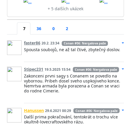
+ 5 dalších ukázek
7
36
0
2
faster86
20.2. 23:34
Conan #06: Nergalova paže
Spousta soubojů, ne až tal čtivé, zbytečný doslov.
Stipec231
19.5.2025 15:54
Conan #06: Nergalova paže
Zakonceni prvni sagy s Conanem se povedlo na
vybornou. Pribeh dosel sveho uspkojiveho konce.
Nemrtva armada byla porazena a Conan se vraci
do rodne Cimerie.
Hanussen
29.6.2021 00:29
Conan #06: Nergalova paže
Další prima pokračování, tentokrát o trochu více
okultně-lovecraftovského rázu.