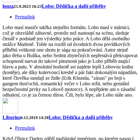
louza
Lobo: Dědička a další příběhy
21.9.2023 16:23
Permalink
Lobo masí masiče takřka stejného formátu. Lobo masí v márnici,
což je obzvláště zábavné, protože než nastoupí na scénu, sleduje
čtenář v podstatě jen výsledky jeho práce. A Lobo dělá osobního
strážce Marleně. Tohle na rozdíl od úvodních dvou povídkových
příběhů velikosti one shotu je sága na pokračování. Autor stejně
jako třeba u Bulíka, nebo Sedmi zbytečných nepřestává překvapovat
schopností narvat do takové pitomosti jako je Lobo příběh mající
hlavu a patu. V absolutní hodnotě asi najdete lepší Lobovou knihu
(kostěje), ale díky kulervoucí kresbě a pár fakt dokonalým nápadům,
které člověka sundají ze židle (Erik Khunda, "zásun" po boji s
gangem tlusťochů, romantický večer v Lobo režii, nebo geniální
bezpečnostní prvky na Lobově motorce). A nepřijdete ani o zásadní
odhalení, co je za černou dírou. Čili, bylo lépe, ale Lobo stále ano.
Liborius
Lobo: Dědička a další příběhy
6.12.2019 14:20
Permalink
Když číšnice Darlen zdědí mafiánské impérium, po kterém pasou i