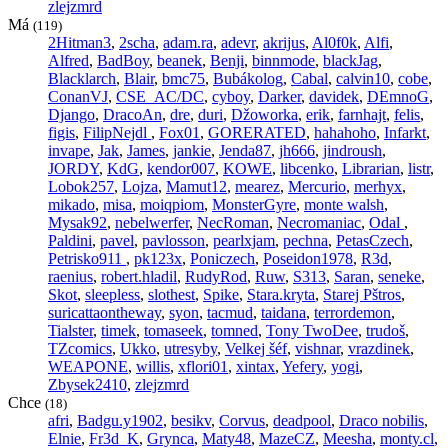
zlejzmrd
Má
(119)
2Hitman3
,
2scha
,
adam.ra
,
adevr
,
akrijus
,
Al0f0k
,
Alfi
,
Alfred
,
BadBoy
,
beanek
,
Benji
,
binnmode
,
blackJag
,
Blacklarch
,
Blair
,
bmc75
,
Bubákolog
,
Cabal
,
calvin10
,
cobe
,
ConanVJ
,
CSE_AC/DC
,
cyboy
,
Darker
,
davidek
,
DEmnoG
,
Django
,
DracoAn
,
dre
,
duri
,
Džoworka
,
erik
,
farnhajt
,
felis
,
figis
,
FilipNejdl
,
Fox01
,
GORERATED
,
hahahoho
,
Infarkt
,
invape
,
Jak
,
James
,
jankie
,
Jenda87
,
jh666
,
jindroush
,
JORDY
,
KdG
,
kendor007
,
KOWE
,
libcenko
,
Librarian
,
listr
,
Lobok257
,
Lojza
,
Mamut12
,
mearez
,
Mercurio
,
merhyx
,
mikado
,
misa
,
moiqpiom
,
MonsterGyre
,
monte walsh
,
Mysak92
,
nebelwerfer
,
NecRoman
,
Necromaniac
,
Odal
,
Paldini
,
pavel
,
pavlosson
,
pearlxjam
,
pechna
,
PetasCzech
,
Petrisko911
,
pk123x
,
Poniczech
,
Poseidon1978
,
R3d
,
raenius
,
robert.hladil
,
RudyRod
,
Ruw
,
S313
,
Saran
,
seneke
,
Skot
,
sleepless
,
slothest
,
Spike
,
Stara.kryta
,
Starej Pštros
,
suricattaontheway
,
syon
,
tacmud
,
taidana
,
terrordemon
,
Tialster
,
timek
,
tomaseek
,
tomned
,
Tony TwoDee
,
trudoš
,
TZcomics
,
Ukko
,
utresyby
,
Velkej šéf
,
vishnar
,
vrazdinek
,
WEAPONE
,
willis
,
xflori01
,
xintax
,
Yefery
,
yogi
,
Zbysek2410
,
zlejzmrd
Chce
(18)
afri
,
Badgu.y1902
,
besikv
,
Corvus
,
deadpool
,
Draco nobilis
,
Elnie
,
Fr3d_K
,
Grynca
,
Maty48
,
MazeCZ
,
Meesha
,
monty.cl
,