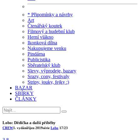
* Připomínky a návrhy
Art
Čtenářský koutek
Filmový a hudební klub
Herní vlákno
Ikonková dílna
Nakupujeme venku
Pindárna
Publicistika
Sběratelský klub
Slevy, výprodeje, bazary
Srazy, cony, festivaly
Stripy, jouky, fejky :)
BAZAR
SBÍRKY
ČLÁNKY
Lobo: Dědička a další příběhy
CREW
1. vydání
říjen 2019
série
Lobo
17/23
3.8