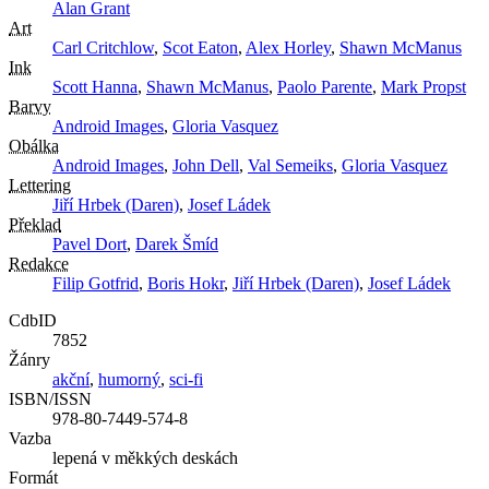
Alan Grant
Art
Carl Critchlow
,
Scot Eaton
,
Alex Horley
,
Shawn McManus
Ink
Scott Hanna
,
Shawn McManus
,
Paolo Parente
,
Mark Propst
Barvy
Android Images
,
Gloria Vasquez
Obálka
Android Images
,
John Dell
,
Val Semeiks
,
Gloria Vasquez
Lettering
Jiří Hrbek (Daren)
,
Josef Ládek
Překlad
Pavel Dort
,
Darek Šmíd
Redakce
Filip Gotfrid
,
Boris Hokr
,
Jiří Hrbek (Daren)
,
Josef Ládek
CdbID
7852
Žánry
akční
,
humorný
,
sci-fi
ISBN/ISSN
978-80-7449-574-8
Vazba
lepená v měkkých deskách
Formát