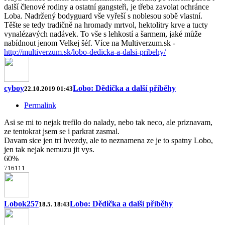
další členové rodiny a ostatní gangsteři, je třeba zavolat ochránce
Loba. Nadržený bodyguard vše vyřeší s noblesou sobě vlastní.
Těšte se tedy tradičně na hromady mrtvol, hektolitry krve a tucty
vynalézavých nadávek. To vše s lehkostí a šarmem, jaké může
nabídnout jenom Velkej šéf. Více na Multiverzum.sk -
http://multiverzum.sk/lobo-dedicka-a-dalsi-pribehy/
cyboy
Lobo: Dědička a další příběhy
22.10.2019 01:43
Permalink
Asi se mi to nejak trefilo do nalady, nebo tak neco, ale priznavam,
ze tentokrat jsem se i parkrat zasmal.
Davam sice jen tri hvezdy, ale to neznamena ze je to spatny Lobo,
jen tak nejak nemuzu jit vys.
60%
7
16
11
1
Lobok257
Lobo: Dědička a další příběhy
18.5. 18:43