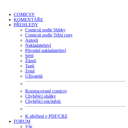
COMICSY
KOMENTÁŘE
PŘEHLEDY
Comicsů podle Sbírky
Comicsů podle Tržní ceny
Autorů
Nakladatelství
Původní nakladatelství
Sérií
Žánrů
Tagů
Zemí
Uživatelů
Rozpracované comicsy
Chybějící obálky
Chybějící rok/měsíc
K přečtení v PDF/CBZ
FORUM
Vše