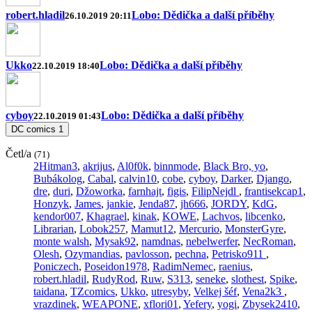
robert.hladil
Lobo: Dědička a další příběhy
26.10.2019 20:11
Ukko
Lobo: Dědička a další příběhy
22.10.2019 18:40
cyboy
Lobo: Dědička a další příběhy
22.10.2019 01:43
DC comics
1
Četl/a
(71)
2Hitman3
,
akrijus
,
Al0f0k
,
binnmode
,
Black Bro, yo
,
Bubákolog
,
Cabal
,
calvin10
,
cobe
,
cyboy
,
Darker
,
Django
,
dre
,
duri
,
Džoworka
,
farnhajt
,
figis
,
FilipNejdl
,
frantisekcap1
,
Honzyk
,
James
,
jankie
,
Jenda87
,
jh666
,
JORDY
,
KdG
,
kendor007
,
Khagrael
,
kinak
,
KOWE
,
Lachvos
,
libcenko
,
Librarian
,
Lobok257
,
Mamut12
,
Mercurio
,
MonsterGyre
,
monte walsh
,
Mysak92
,
namdnas
,
nebelwerfer
,
NecRoman
,
Olesh
,
Ozymandias
,
pavlosson
,
pechna
,
Petrisko911
,
Poniczech
,
Poseidon1978
,
RadimNemec
,
raenius
,
robert.hladil
,
RudyRod
,
Ruw
,
S313
,
seneke
,
slothest
,
Spike
,
taidana
,
TZcomics
,
Ukko
,
utresyby
,
Velkej šéf
,
Vena2k3
,
vrazdinek
,
WEAPONE
,
xflori01
,
Yefery
,
yogi
,
Zbysek2410
,