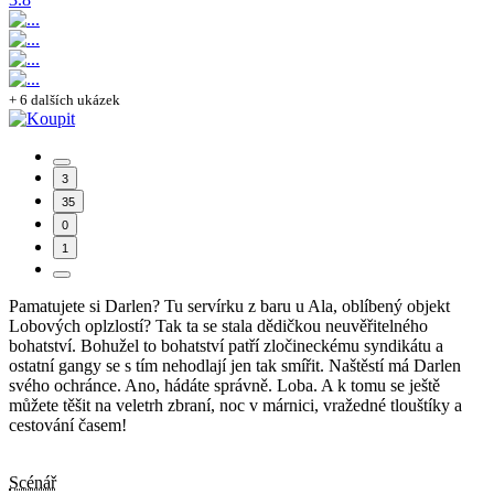
+ 6 dalších ukázek
3
35
0
1
Pamatujete si Darlen? Tu servírku z baru u Ala, oblíbený objekt
Lobových oplzlostí? Tak ta se stala dědičkou neuvěřitelného
bohatství. Bohužel to bohatství patří zločineckému syndikátu a
ostatní gangy se s tím nehodlají jen tak smířit. Naštěstí má Darlen
svého ochránce. Ano, hádáte správně. Loba. A k tomu se ještě
můžete těšit na veletrh zbraní, noc v márnici, vražedné tlouštíky a
cestování časem!
Scénář