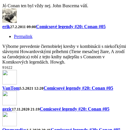
Jó Conan ten byl vždy nej. John Buscema válí.
erik
Comicsové legendy #20: Conan #05
27.2.2011 09:00
Permalink
Výborne prevedenie čiernobielej kresby v kombinácii s niekoľkými
slávnymi Howardovskými príbehmi (Tiene mesačnej žiare, A zrodí
sa čarodejnica) robí z tejto knihy najlepšiu s Conanom v
Komiksových legendách. Howgh.
9
16
2
2
VanTom
Comicsové legendy #20: Conan #05
5.5.2021 12:20
gezic
Comicsové legendy #20: Conan #05
17.11.2020 21:19
Ozymandias
Comicsové legendy #20: Conan #05