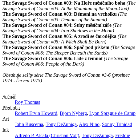
The Savage Sword of Conan #03: Na Hoře měsíčního boha
(The
Savage Sword of Conan #03: At the Mountain of the Moon-God)
The Savage Sword of Conan #03: Démoni na vrcholku
(The
Savage Sword of Conan #03: Demons of the Summit)
The Savage Sword of Conan #04: Stíny měsíční záře
(The
Savage Sword of Conan #04: Iron Shadows in the Moon)
The Savage Sword of Conan #05: A zrodí se čarodějka
(The
Savage Sword of Conan #05: A Witch Shall Be Born)
The Savage Sword of Conan #06: Spáč pod pískem
(The Savage
Sword of Conan #06: The Sleeper Beneath the Sands)
The Savage Sword of Conan #06: Lidé z temnot
(The Savage
Sword of Conan #06: People of the Dark)
Obsahuje sešity série The Savage Sword of Conan #3-6 (prosinec
1974 - červen 1975)
Scénář
Roy Thomas
Předloha
Robert Ervin Howard
,
Björn Nyberg
,
Lyon Sprague de Camp
Art
John Buscema
,
Tony DeZuniga
,
Alex Nino
,
Sonny Trinidad
Ink
Alfredo P. Alcala (Christian Volt)
,
Tony DeZuniga
,
Freddie