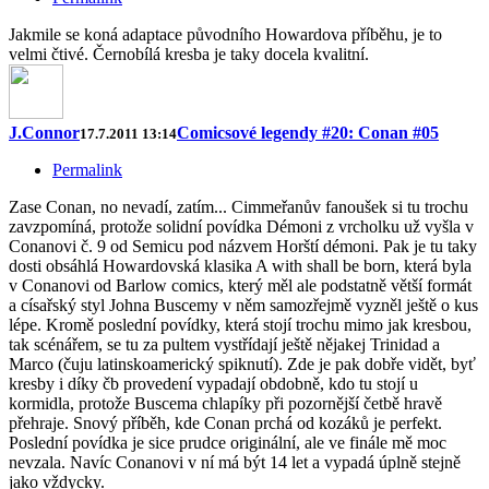
Jakmile se koná adaptace původního Howardova příběhu, je to
velmi čtivé. Černobílá kresba je taky docela kvalitní.
J.Connor
Comicsové legendy #20: Conan #05
17.7.2011 13:14
Permalink
Zase Conan, no nevadí, zatím... Cimmeřanův fanoušek si tu trochu
zavzpomíná, protože solidní povídka Démoni z vrcholku už vyšla v
Conanovi č. 9 od Semicu pod názvem Horští démoni. Pak je tu taky
dosti obsáhlá Howardovská klasika A with shall be born, která byla
v Conanovi od Barlow comics, který měl ale podstatně větší formát
a císařský styl Johna Buscemy v něm samozřejmě vyzněl ještě o kus
lépe. Kromě poslední povídky, která stojí trochu mimo jak kresbou,
tak scénářem, se tu za pultem vystřídají ještě nějakej Trinidad a
Marco (čuju latinskoamerický spiknutí). Zde je pak dobře vidět, byť
kresby i díky čb provedení vypadají obdobně, kdo tu stojí u
kormidla, protože Buscema chlapíky při pozornější četbě hravě
přehraje. Snový příběh, kde Conan prchá od kozáků je perfekt.
Poslední povídka je sice prudce originální, ale ve finále mě moc
nevzala. Navíc Conanovi v ní má být 14 let a vypadá úplně stejně
jako vždycky.