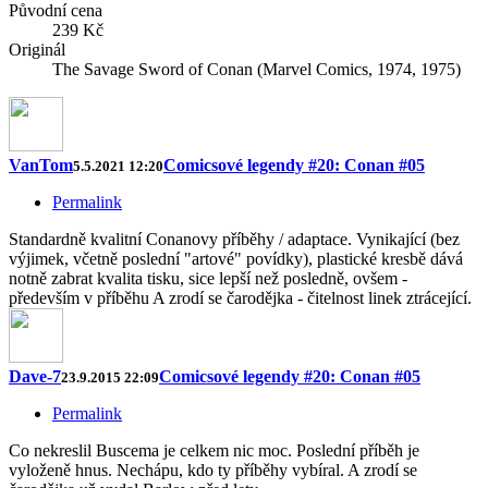
Původní cena
239 Kč
Originál
The Savage Sword of Conan (Marvel Comics, 1974, 1975)
VanTom
Comicsové legendy #20: Conan #05
5.5.2021 12:20
Permalink
Standardně kvalitní Conanovy příběhy / adaptace. Vynikající (bez
výjimek, včetně poslední "artové" povídky), plastické kresbě dává
notně zabrat kvalita tisku, sice lepší než posledně, ovšem -
především v příběhu A zrodí se čarodějka - čitelnost linek ztrácející.
Dave-7
Comicsové legendy #20: Conan #05
23.9.2015 22:09
Permalink
Co nekreslil Buscema je celkem nic moc. Poslední příběh je
vyloženě hnus. Nechápu, kdo ty příběhy vybíral. A zrodí se