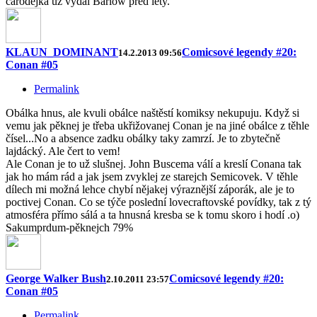
čarodějka už vydal Barlow před lety.
KLAUN_DOMINANT
Comicsové legendy #20:
14.2.2013 09:56
Conan #05
Permalink
Obálka hnus, ale kvuli obálce naštěstí komiksy nekupuju. Když si
vemu jak pěknej je třeba ukřižovanej Conan je na jiné obálce z těhle
čísel...No a absence zadku obálky taky zamrzí. Je to zbytečně
lajdácký. Ale čert to vem!
Ale Conan je to už slušnej. John Buscema válí a kreslí Conana tak
jak ho mám rád a jak jsem zvyklej ze starejch Semicovek. V těhle
dílech mi možná lehce chybí nějakej výraznější záporák, ale je to
poctivej Conan. Co se týče poslední lovecraftovské povídky, tak z tý
atmosféra přímo sálá a ta hnusná kresba se k tomu skoro i hodí .o)
Sakumprdum-pěknejch 79%
George Walker Bush
Comicsové legendy #20:
2.10.2011 23:57
Conan #05
Permalink