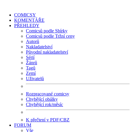
COMICSY
KOMENTÁŘE
PŘEHLEDY
Comicsů podle Sbírky
Comicsů podle Tržní ceny
Autorů
Nakladatelství
Původní nakladatelství
Sérií
Žánrů
Tagů
Zemí
Uživatelů
Rozpracované comicsy
Chybějící obálky
Chybějící rok/měsíc
K přečtení v PDF/CBZ
FORUM
Vše