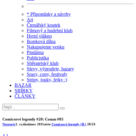
* Připomínky a návrhy
Art
Čtenářský koutek
Filmový a hudební klub
Herní vlákno
Ikonková dílna
Nakupujeme venku
Pindárna
Publicistika
Sběratelský klub
Slevy, výprodeje, bazary
Srazy, cony, festivaly
Stripy, jouky, fejky :)
BAZAR
SBÍRKY
ČLÁNKY
Comicsové legendy #20: Conan #05
Netopejr
1. vydání
únor 2011
série
Comicsové legendy (II.)
20/24
4.1