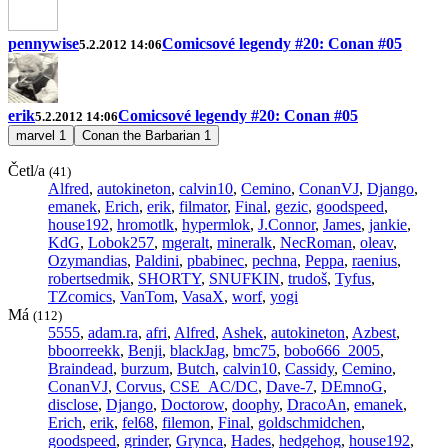
pennywise
Comicsové legendy #20: Conan #05
5.2.2012 14:06
erik
Comicsové legendy #20: Conan #05
5.2.2012 14:06
marvel
1
Conan the Barbarian
1
Četl/a
(41)
Alfred
,
autokineton
,
calvin10
,
Cemino
,
ConanVJ
,
Django
,
emanek
,
Erich
,
erik
,
filmator
,
Final
,
gezic
,
goodspeed
,
house192
,
hromotlk
,
hypermlok
,
J.Connor
,
James
,
jankie
,
KdG
,
Lobok257
,
mgeralt
,
mineralk
,
NecRoman
,
oleav
,
Ozymandias
,
Paldini
,
pbabinec
,
pechna
,
Peppa
,
raenius
,
robertsedmik
,
SHORTY
,
SNUFKIN
,
trudoš
,
Tyfus
,
TZcomics
,
VanTom
,
VasaX
,
worf
,
yogi
Má
(112)
5555
,
adam.ra
,
afri
,
Alfred
,
Ashek
,
autokineton
,
Azbest
,
bboorreekk
,
Benji
,
blackJag
,
bmc75
,
bobo666_2005
,
Braindead
,
burzum
,
Butch
,
calvin10
,
Cassidy
,
Cemino
,
ConanVJ
,
Corvus
,
CSE_AC/DC
,
Dave-7
,
DEmnoG
,
disclose
,
Django
,
Doctorow
,
doophy
,
DracoAn
,
emanek
,
Erich
,
erik
,
fel68
,
filemon
,
Final
,
goldschmidchen
,
goodspeed
,
grinder
,
Grynca
,
Hades
,
hedgehog
,
house192
,