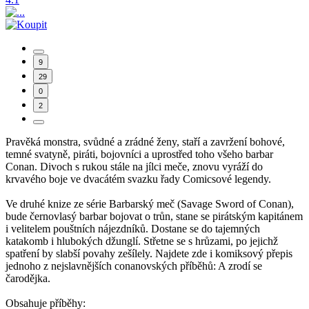
9
29
0
2
Pravěká monstra, svůdné a zrádné ženy, staří a zavržení bohové,
temné svatyně, piráti, bojovníci a uprostřed toho všeho barbar
Conan. Divoch s rukou stále na jílci meče, znovu vyráží do
krvavého boje ve dvacátém svazku řady Comicsové legendy.
Ve druhé knize ze série Barbarský meč (Savage Sword of Conan),
bude černovlasý barbar bojovat o trůn, stane se pirátským kapitánem
i velitelem pouštních nájezdníků. Dostane se do tajemných
katakomb i hlubokých džunglí. Střetne se s hrůzami, po jejichž
spatření by slabší povahy zešílely. Najdete zde i komiksový přepis
jednoho z nejslavnějších conanovských příběhů: A zrodí se
čarodějka.
Obsahuje příběhy: