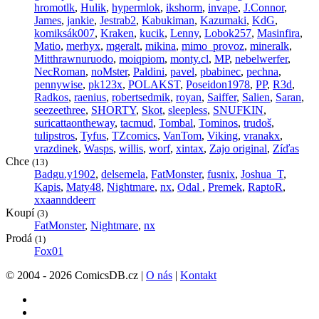
hromotlk
,
Hulik
,
hypermlok
,
ikshorm
,
invape
,
J.Connor
,
James
,
jankie
,
Jestrab2
,
Kabukiman
,
Kazumaki
,
KdG
,
komiksák007
,
Kraken
,
kucik
,
Lenny
,
Lobok257
,
Masinfira
,
Matio
,
merhyx
,
mgeralt
,
mikina
,
mimo_provoz
,
mineralk
,
Mitthrawnuruodo
,
moiqpiom
,
monty.cl
,
MP
,
nebelwerfer
,
NecRoman
,
noMster
,
Paldini
,
pavel
,
pbabinec
,
pechna
,
pennywise
,
pk123x
,
POLAKST
,
Poseidon1978
,
PP
,
R3d
,
Radkos
,
raenius
,
robertsedmik
,
royan
,
Saiffer
,
Salien
,
Saran
,
seezeethree
,
SHORTY
,
Skot
,
sleepless
,
SNUFKIN
,
suricattaontheway
,
tacmud
,
Tombal
,
Tominos
,
trudoš
,
tulipstros
,
Tyfus
,
TZcomics
,
VanTom
,
Viking
,
vranakx
,
vrazdinek
,
Wasps
,
willis
,
worf
,
xintax
,
Zajo original
,
Zíďas
Chce
(13)
Badgu.y1902
,
delsemela
,
FatMonster
,
fusnix
,
Joshua_T
,
Kapis
,
Maty48
,
Nightmare
,
nx
,
Odal
,
Premek
,
RaptoR
,
xxaannddeerr
Koupí
(3)
FatMonster
,
Nightmare
,
nx
Prodá
(1)
Fox01
© 2004 - 2026 ComicsDB.cz |
O nás
|
Kontakt