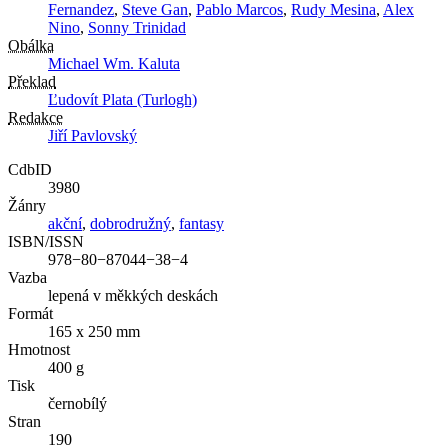
Fernandez
,
Steve Gan
,
Pablo Marcos
,
Rudy Mesina
,
Alex
Nino
,
Sonny Trinidad
Obálka
Michael Wm. Kaluta
Překlad
Ľudovít Plata (Turlogh)
Redakce
Jiří Pavlovský
CdbID
3980
Žánry
akční
,
dobrodružný
,
fantasy
ISBN/ISSN
978−80−87044−38−4
Vazba
lepená v měkkých deskách
Formát
165 x 250 mm
Hmotnost
400 g
Tisk
černobílý
Stran
190