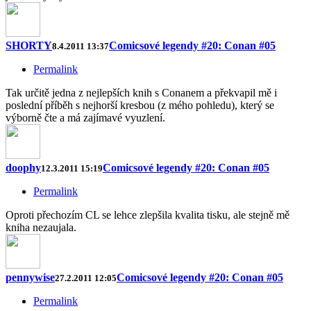
SHORTY
Comicsové legendy #20: Conan #05
8.4.2011 13:37
Permalink
Tak určitě jedna z nejlepších knih s Conanem a překvapil mě i
poslední příběh s nejhorší kresbou (z mého pohledu), který se
výborně čte a má zajímavé vyuzlení.
doophy
Comicsové legendy #20: Conan #05
12.3.2011 15:19
Permalink
Oproti přechozím CL se lehce zlepšila kvalita tisku, ale stejně mě
kniha nezaujala.
pennywise
Comicsové legendy #20: Conan #05
27.2.2011 12:05
Permalink