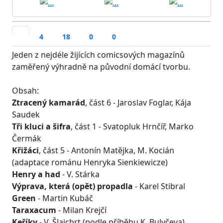
4
18
0
0
Jeden z nejdéle žijících comicsových magazínů
zaměřený výhradně na původní domácí tvorbu.
Obsah:
Ztracený kamarád
, část 6 - Jaroslav Foglar, Kája
Saudek
Tři kluci a šifra
, část 1 - Svatopluk Hrnčíř, Marko
Čermák
Křižáci
, část 5 - Antonín Matějka, M. Kocián
(adaptace románu Henryka Sienkiewicze)
Henry a had
- V. Stárka
Výprava, která (opět) propadla
- Karel Stibral
Green
- Martin Kubáč
Taraxacum
- Milan Krejčí
Keříky
- V. Šlajchrt (podle příběhu K. Bulyčeva)