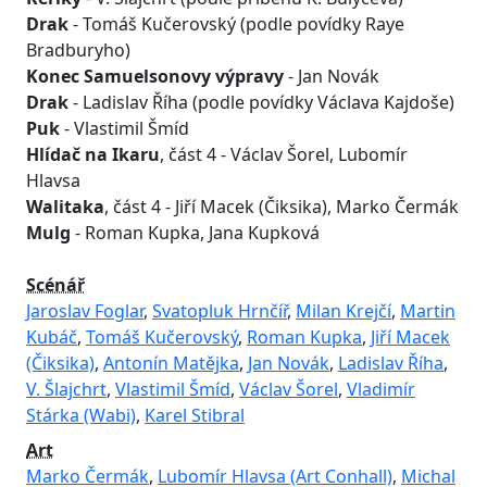
Drak
- Tomáš Kučerovský (podle povídky Raye
Bradburyho)
Konec Samuelsonovy výpravy
- Jan Novák
Drak
- Ladislav Říha (podle povídky Václava Kajdoše)
Puk
- Vlastimil Šmíd
Hlídač na Ikaru
, část 4 - Václav Šorel, Lubomír
Hlavsa
Walitaka
, část 4 - Jiří Macek (Čiksika), Marko Čermák
Mulg
- Roman Kupka, Jana Kupková
Scénář
Jaroslav Foglar
,
Svatopluk Hrnčíř
,
Milan Krejčí
,
Martin
Kubáč
,
Tomáš Kučerovský
,
Roman Kupka
,
Jiří Macek
(Čiksika)
,
Antonín Matějka
,
Jan Novák
,
Ladislav Říha
,
V. Šlajchrt
,
Vlastimil Šmíd
,
Václav Šorel
,
Vladimír
Stárka (Wabi)
,
Karel Stibral
Art
Marko Čermák
,
Lubomír Hlavsa (Art Conhall)
,
Michal