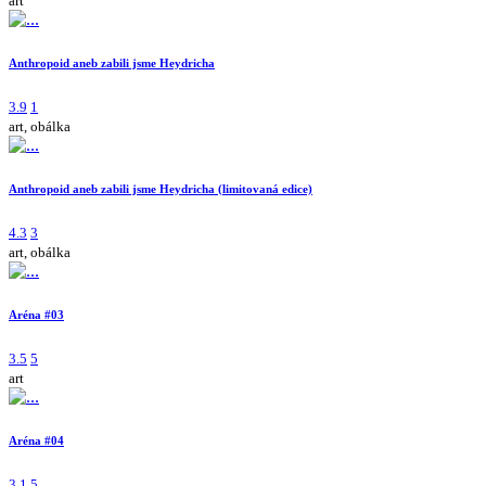
art
Anthropoid aneb zabili jsme Heydricha
3.9
1
art, obálka
Anthropoid aneb zabili jsme Heydricha (limitovaná edice)
4.3
3
art, obálka
Aréna #03
3.5
5
art
Aréna #04
3.1
5