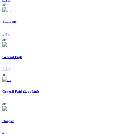
art
Aréna #05
3.4
6
art
Generál Fajtl
3.7
2
art
Generál Fajtl (2. vydání)
art
Hangár
4
2