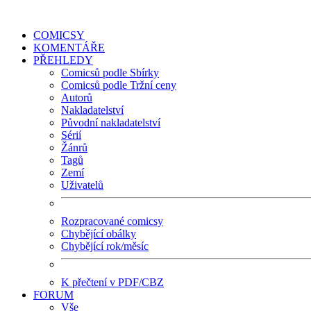
COMICSY
KOMENTÁŘE
PŘEHLEDY
Comicsů podle Sbírky
Comicsů podle Tržní ceny
Autorů
Nakladatelství
Původní nakladatelství
Sérií
Žánrů
Tagů
Zemí
Uživatelů
Rozpracované comicsy
Chybějící obálky
Chybějící rok/měsíc
K přečtení v PDF/CBZ
FORUM
Vše