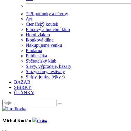
* Připomínky a návrhy
Art
Čtenářský koutek
Filmový a hudební klub
Herní vlákno
Ikonková dílna
Nakupujeme venku
Pindárna
Publicistika
Sběratelský klub
Slevy, výprodeje, bazary
Srazy, cony, festivaly
Stripy, jouky, fejky :)
BAZAR
SBÍRKY
ČLÁNKY
Michal Kocián
Česko