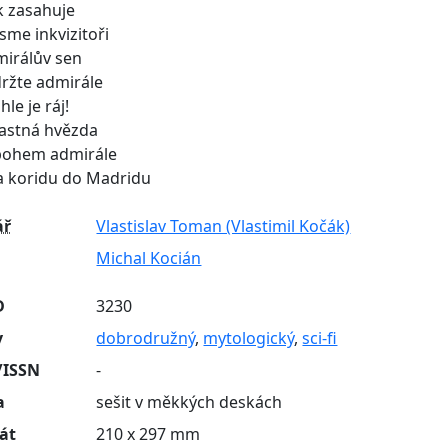
ík zasahuje
jsme inkvizitoři
mirálův sen
držte admirále
hle je ráj!
tastná hvězda
bohem admirále
a koridu do Madridu
ář
Vlastislav Toman (Vlastimil Kočák)
Michal Kocián
D
3230
y
dobrodružný
,
mytologický
,
sci-fi
/ISSN
-
a
sešit v měkkých deskách
át
210 x 297 mm