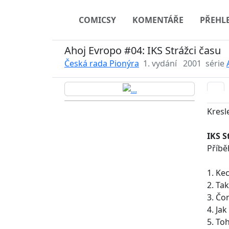
COMICSY
KOMENTÁŘE
PŘEHL
Ahoj Evropo #04: IKS Strážci času
Česká rada Pionýra
1. vydání
2001
série
Kresl
IKS S
Příbě
1. Ke
2. Ta
3. Čo
4. Jak
5. Toh