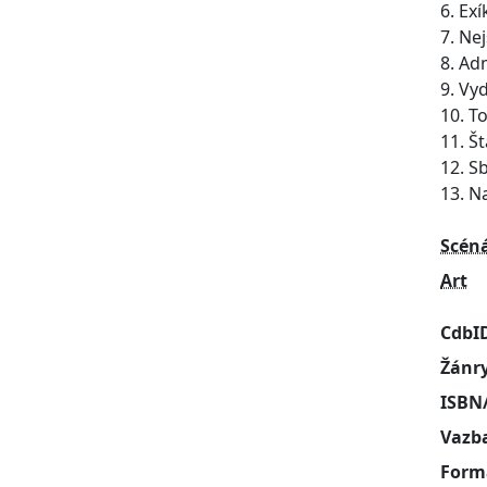
6. Ex
7. Ne
8. Ad
9. Vy
10. To
11. Š
12. S
13. N
Scén
Art
CdbI
Žánr
ISBN
Vazb
Form