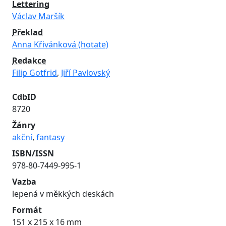
Lettering
Václav Maršík
Překlad
Anna Křivánková (hotate)
Redakce
Filip Gotfrid
,
Jiří Pavlovský
CdbID
8720
Žánry
akční
,
fantasy
ISBN/ISSN
978-80-7449-995-1
Vazba
lepená v měkkých deskách
Formát
151 x 215 x 16 mm