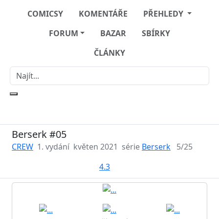
COMICSY
KOMENTÁŘE
PŘEHLEDY
FORUM
BAZAR
SBÍRKY
ČLÁNKY
Berserk #05
CREW
1. vydání
květen 2021
série
Berserk
5/25
4.3