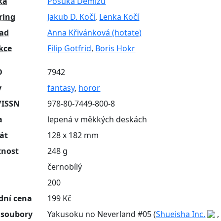
ka
Posuka Demizu
ring
Jakub D. Kočí
,
Lenka Kočí
lad
Anna Křivánková (hotate)
kce
Filip Gotfrid
,
Boris Hokr
D
7942
y
fantasy
,
horor
/ISSN
978-80-7449-800-8
a
lepená v měkkých deskách
át
128 x 182 mm
nost
248 g
černobílý
n
200
dní cena
199 Kč
 soubory
Yakusoku no Neverland #05 (
Shueisha Inc.
,