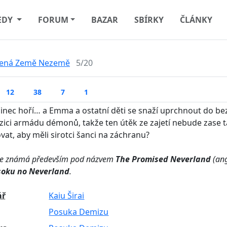
EDY
FORUM
BAZAR
SBÍRKY
ČLÁNKY
bená Země Nezemě
5/20
12
38
7
1
činec hoří… a Emma a ostatní děti se snaží uprchnout do be
zici armádu démonů, takže ten útěk ze zajetí nebude zas
vat, aby měli sirotci šanci na záchranu?
 je známá především pod názvem
The Promised Neverland
(ang
oku no Neverland
.
ář
Kaiu Širai
Posuka Demizu