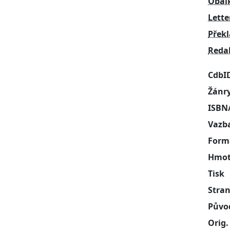
Obál
Lette
Přek
Reda
CdbI
Žánr
ISBN
Vazb
Form
Hmot
Tisk
Stra
Půvo
Orig.