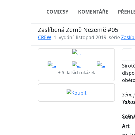
COMICSY
KOMENTÁŘE
PŘEHL
Zaslíbená Země Nezemě #05
CREW
1. vydání
listopad 2019
série
Zaslí
Sirot
dispo
+ 5 dalších ukázek
oběto
Série
Yakus
Scén
Art