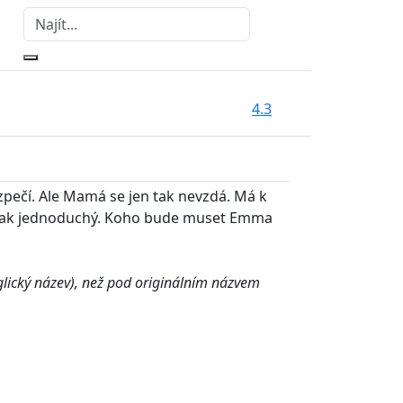
4.3
zpečí. Ale Mamá se jen tak nevzdá. Má k
e tak jednoduchý. Koho bude muset Emma
lický název), než pod originálním názvem