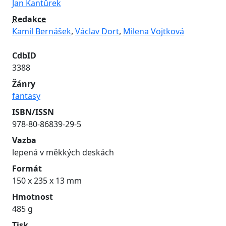
Jan Kantůrek
Redakce
Kamil Bernášek
,
Václav Dort
,
Milena Vojtková
CdbID
3388
Žánry
fantasy
ISBN/ISSN
978-80-86839-29-5
Vazba
lepená v měkkých deskách
Formát
150 x 235 x 13 mm
Hmotnost
485 g
Tisk