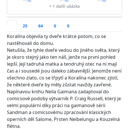
+ 1 další ukázka
25
64
0
0
Koralína objevila ty dveře krátce potom, co se
nastěhovali do domu.
Netušila, že tyhle dveře vedou do jiného světa, který
je skoro stejný jako ten náš, jenže na první pohled
lepší. Její tadruhá matka a tendruhý otec na ni mají
čas a i sousedé jsou daleko zábavnější. Jenomže není
všechno zlato, co se třpytí a Koralína nakonec zjistí,
že některé dveře by měly zůstat navždy zavřené.
Napínavou knihu Neila Gaimana zadaptoval do
comicsové podoby výtvarník P. Craig Russell, který je
velmi populární díky práci na gaimanově sérii
Sandman a comicsovému zpracování klasických
operních děl Salome, Prsten Neibelungu a Kouzelná
flétna.