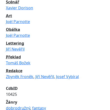
Scénář
Xavier Dorison
Art
Joël Parnotte
Obálka
Joël Parnotte
Lettering
Jiří Nevěřil
Překlad
Tomáš Božek
Redakce
Zbyněk Froněk
,
Jiří Nevěřil
,
Josef Vybíral
CdbID
10425
Žánry
dobrodružný
,
fantasy