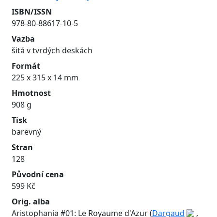
ISBN/ISSN
978-80-88617-10-5
Vazba
šitá v tvrdých deskách
Formát
225 x 315 x 14 mm
Hmotnost
908 g
Tisk
barevný
Stran
128
Původní cena
599 Kč
Orig. alba
Aristophania #01: Le Royaume d'Azur (
Dargaud
,