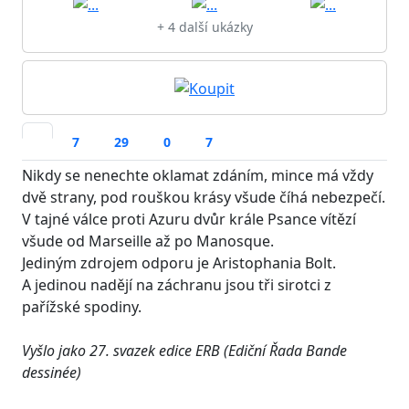
+ 4 další ukázky
7
29
0
7
Nikdy se nenechte oklamat zdáním, mince má vždy
dvě strany, pod rouškou krásy všude číhá nebezpečí.
V tajné válce proti Azuru dvůr krále Psance vítězí
všude od Marseille až po Manosque.
Jediným zdrojem odporu je Aristophania Bolt.
A jedinou nadějí na záchranu jsou tři sirotci z
pařížské spodiny.
Vyšlo jako 27. svazek edice ERB (Ediční Řada Bande
dessinée)