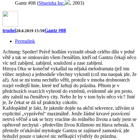
Gantz #08 (
Shueisha Inc.
, 2003)
trudoš
Gantz #08
28.6.2019 15:59
Permalink
Achtung: Spoiler! Právě hodlám vyzradit obsah celého dílu v jedné
větě a tak se omlouvám všem čtenářům, kteří od Gantzu čekají něco
víc než zabíjení, zabíjení, souložení a zase zabíjení.
Hiroya Oku se konečně vykašlal na nějaká melodramata (jež mu
vůbec nejdou) a jednoduše všechny vykostil (což mu naopak jde, že
až). Ani se mi tomu nechtělo věřit, protože v mnoha drobnostech
rozjel vedlejší linie, které teď luftují do prázdna. Přitom je v
předchozích svazcích vyhrotil do extrémů, evidentně ale jen proto,
aby zahrál na čtenářovy city. Nebo že by v tom bylo něco víc? Jisté
je, že čekat se dá už prakticky cokoliv.
Každopádně je fakt, že jakmile dojde na akční sekvence, užívám si
explicitní „vyprávění“ maximálně. Jenže žádné krvavé posvícení
netrvá věčně a tak se brzy vracíme do reálného života a tady jsem se
opětovně nechytal - především živou Kišimoto mi hlava nebrala. A
přestože oťukávání mytologie Gantzu se zajímavě zamotává, jde
bohužel pouze o takové nic neříkající výstřely do prázdna.