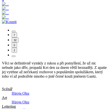
7
32
0
2
Věci se definitivně vymkly z rukou a při pomyšlení, že už nic
nebude jako dřív, propadá Kei den za dnem větší beznaději. Z apatie
jej vytrhne až nečekaný rozhovor s populárním spolužákem, který
toho ví až podezřele mnoho o jisté černé kouli jménem Gantz.
Scénář
Hiroja Oku
Art
Hiroja Oku
Lettering