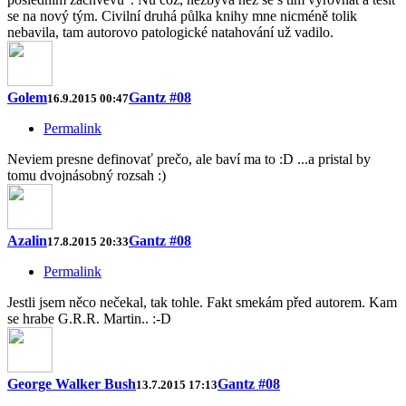
se na nový tým. Civilní druhá půlka knihy mne nicméně tolik
nebavila, tam autorovo patologické natahování už vadilo.
Golem
Gantz #08
16.9.2015 00:47
Permalink
Neviem presne definovať prečo, ale baví ma to :D ...a pristal by
tomu dvojnásobný rozsah :)
Azalin
Gantz #08
17.8.2015 20:33
Permalink
Jestli jsem něco nečekal, tak tohle. Fakt smekám před autorem. Kam
se hrabe G.R.R. Martin.. :-D
George Walker Bush
Gantz #08
13.7.2015 17:13