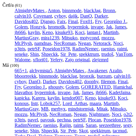
Četl/a
(61)
AlmightyMates
,
Anton
,
binnmode
,
blackJag
,
Bronn
,
calvin10
,
Covenant
,
cyboy
,
dajik
,
DanQ
,
Darker
,
Davidos402
,
Django
,
Faix
,
Final
,
Fox01
,
Fry
,
Georgíno J.
,
Golem
,
Honzyk
,
hromotlk
,
hypermlok
,
invape
,
Jak
,
James
,
jh666
,
kaylin
,
Keno
,
kisuke93
,
Koci
,
lantan1
,
Martinb
,
MartiusGray
,
mira1239
,
Mitsuko
,
motycond
,
mozzu
,
Mr.Plysh
,
namdnas
,
NecRoman
,
Negan
,
Netorack
,
Noci
,
p3tris
,
petrSF
,
Poseidon1978
,
RadimNemec
,
raenius
,
raimi
,
seneke
,
Shin
,
Shpeckk
,
Sir_Pete
,
spekktrum
,
trudoš
,
VanTom
,
Walome
,
xflori01
,
Yefery
,
Zajo original
,
zlejzmrd
Má
(100)
665+1
,
alchymista5
,
AlmightyMates
,
Awakener
,
Azalin
,
bboorreekk
,
binnmode
,
blackJag
,
bronxik
,
burzum
,
calvin10
,
cyboy
,
DanQ
,
Darker
,
Davidos402
,
doophy
,
filemon
,
Final
,
Fry
,
Georgíno J.
,
ghousty
,
Golem
,
GORERATED
,
Hamichal
,
hlavathor
,
hypermlok
,
invape
,
Jak
,
James
,
jh666
,
KadetJaina
,
kapicka
,
Kareru
,
kaylin
,
kendor007
,
Keno
,
kisuke93
,
Koci
,
konous
,
listr
,
Lobok257
,
Lord_Arthas
,
maara
,
Martinb
,
MartiusGray
,
MB
,
merhyx
,
mindstormjak
,
Mitak
,
Mitsuko
,
mozzu
,
Mr.Plysh
,
NecRoman
,
Negan
,
Nightmare
,
Noci
,
o2t2
,
p3tris
,
pavel
,
pavouk
,
pechna
,
petrSF
,
Plocan
,
Poseidon1978
,
RadimNemec
,
raenius
,
Raijin
,
raimi
,
Saran
,
seezeethree
,
segy
,
seneke
,
Shin
,
Shpeckk
,
Sir_Pete
,
Skot
,
spekktrum
,
tacmud
,