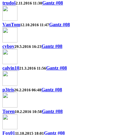
trudoš
Gantz #08
2.11.2016 11:30
VanTom
Gantz #08
12.10.2016 11:47
cyboy
Gantz #08
29.5.2016 16:23
calvin10
Gantz #08
21.3.2016 11:56
p3tris
Gantz #08
26.2.2016 06:48
Toren
Gantz #08
10.2.2016 10:58
Fox01
Gantz #08
11.10.2015 18:01