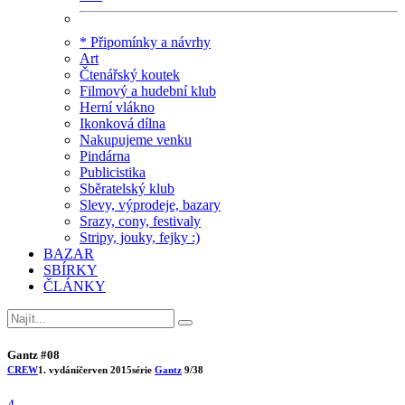
* Připomínky a návrhy
Art
Čtenářský koutek
Filmový a hudební klub
Herní vlákno
Ikonková dílna
Nakupujeme venku
Pindárna
Publicistika
Sběratelský klub
Slevy, výprodeje, bazary
Srazy, cony, festivaly
Stripy, jouky, fejky :)
BAZAR
SBÍRKY
ČLÁNKY
Gantz #08
CREW
1. vydání
červen 2015
série
Gantz
9/38
4