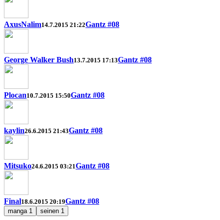
AxusNalim
Gantz #08
14.7.2015 21:22
George Walker Bush
Gantz #08
13.7.2015 17:13
Plocan
Gantz #08
10.7.2015 15:50
kaylin
Gantz #08
26.6.2015 21:43
Mitsuko
Gantz #08
24.6.2015 03:21
Final
Gantz #08
18.6.2015 20:19
manga
1
seinen
1