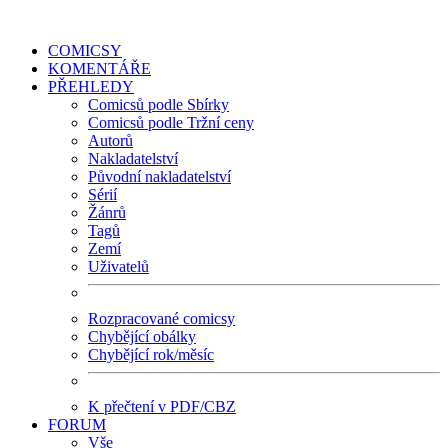
COMICSY
KOMENTÁŘE
PŘEHLEDY
Comicsů podle Sbírky
Comicsů podle Tržní ceny
Autorů
Nakladatelství
Původní nakladatelství
Sérií
Žánrů
Tagů
Zemí
Uživatelů
Rozpracované comicsy
Chybějící obálky
Chybějící rok/měsíc
K přečtení v PDF/CBZ
FORUM
Vše