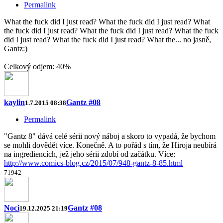
Permalink
What the fuck did I just read? What the fuck did I just read? What
the fuck did I just read? What the fuck did I just read? What the fuck
did I just read? What the fuck did I just read? What the... no jasně,
Gantz:)
Celkový odjem: 40%
kaylin
Gantz #08
1.7.2015 08:38
Permalink
"Gantz 8" dává celé sérii nový náboj a skoro to vypadá, že bychom
se mohli dovědět více. Konečně. A to pořád s tím, že Hiroja neubírá
na ingrediencích, jež jeho sérii zdobí od začátku. Více:
http://www.comics-blog.cz/2015/07/948-gantz-8-85.html
7
19
4
2
Noci
Gantz #08
19.12.2025 21:19