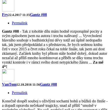
Fry
Gantz #08
22.4.2017 11:35
Permalink
Gantz #08
- Tak z tohohle dílu mám hodně rozporuplné pocity a
svým způsobem jsem na autora i trochu naštvaný ... Vyvrcholení
hlavního souboje s budhistickými dévy totiž asi úplně nedopadlo
tak, jak jsem předpokládal a s představou, že bych sedmou knihu
četl v roce 2015 a čtvrt roku čekal na tohle finále, tak jsem asi dost
zklamaný. Začátek knihy byl přitom stále hodně dobrý, dokud autor
nezačal až příliš mnoho kombinovat a příběh se díky tomu trochu
vymkl kontrole i v rámci svého dosti netypického žánru ...
Za mě
4*!
VanTom
Gantz #08
12.10.2016 11:56
Permalink
Konečně dospěl souboj s oživlými sochami bohů a bůžků do finiše -
a dopadl opravdu nečekaně tragicky, snad až příliš "smolně v
posledním záchvěvu". Nu což, nezbývá než se s tím vyrovnat a těšit