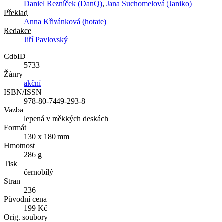
Daniel Řezníček (DanQ)
,
Jana Suchomelová (Janiko)
Překlad
Anna Křivánková (hotate)
Redakce
Jiří Pavlovský
CdbID
5733
Žánry
akční
ISBN/ISSN
978-80-7449-293-8
Vazba
lepená v měkkých deskách
Formát
130 x 180 mm
Hmotnost
286 g
Tisk
černobílý
Stran
236
Původní cena
199 Kč
Orig. soubory