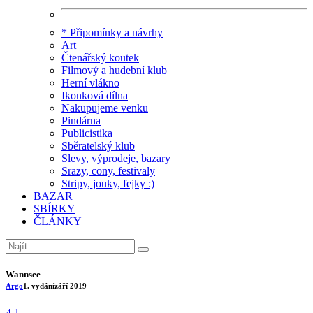
* Připomínky a návrhy
Art
Čtenářský koutek
Filmový a hudební klub
Herní vlákno
Ikonková dílna
Nakupujeme venku
Pindárna
Publicistika
Sběratelský klub
Slevy, výprodeje, bazary
Srazy, cony, festivaly
Stripy, jouky, fejky :)
BAZAR
SBÍRKY
ČLÁNKY
Wannsee
Argo
1. vydání
září 2019
4.1