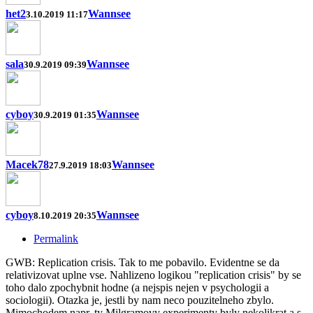
het2
Wannsee
3.10.2019 11:17
sala
Wannsee
30.9.2019 09:39
cyboy
Wannsee
30.9.2019 01:35
Macek78
Wannsee
27.9.2019 18:03
cyboy
Wannsee
8.10.2019 20:35
Permalink
GWB: Replication crisis. Tak to me pobavilo. Evidentne se da
relativizovat uplne vse. Nahlizeno logikou "replication crisis" by se
toho dalo zpochybnit hodne (a nejspis nejen v psychologii a
sociologii). Otazka je, jestli by nam neco pouzitelneho zbylo.
Mimochodem napr. ty Milgramovy experimenty byly nekolikrat a s