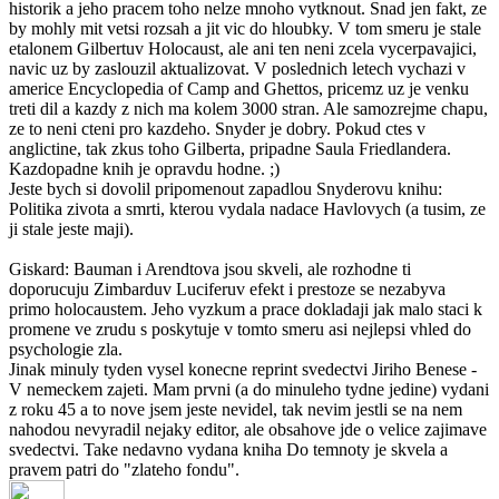
historik a jeho pracem toho nelze mnoho vytknout. Snad jen fakt, ze
by mohly mit vetsi rozsah a jit vic do hloubky. V tom smeru je stale
etalonem Gilbertuv Holocaust, ale ani ten neni zcela vycerpavajici,
navic uz by zaslouzil aktualizovat. V poslednich letech vychazi v
americe Encyclopedia of Camp and Ghettos, pricemz uz je venku
treti dil a kazdy z nich ma kolem 3000 stran. Ale samozrejme chapu,
ze to neni cteni pro kazdeho. Snyder je dobry. Pokud ctes v
anglictine, tak zkus toho Gilberta, pripadne Saula Friedlandera.
Kazdopadne knih je opravdu hodne. ;)
Jeste bych si dovolil pripomenout zapadlou Snyderovu knihu:
Politika zivota a smrti, kterou vydala nadace Havlovych (a tusim, ze
ji stale jeste maji).
Giskard: Bauman i Arendtova jsou skveli, ale rozhodne ti
doporucuju Zimbarduv Luciferuv efekt i prestoze se nezabyva
primo holocaustem. Jeho vyzkum a prace dokladaji jak malo staci k
promene ve zrudu s poskytuje v tomto smeru asi nejlepsi vhled do
psychologie zla.
Jinak minuly tyden vysel konecne reprint svedectvi Jiriho Benese -
V nemeckem zajeti. Mam prvni (a do minuleho tydne jedine) vydani
z roku 45 a to nove jsem jeste nevidel, tak nevim jestli se na nem
nahodou nevyradil nejaky editor, ale obsahove jde o velice zajimave
svedectvi. Take nedavno vydana kniha Do temnoty je skvela a
pravem patri do "zlateho fondu".