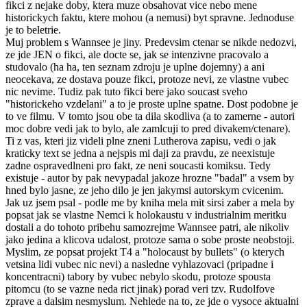
fikci z nejake doby, ktera muze obsahovat vice nebo mene
historickych faktu, ktere mohou (a nemusi) byt spravne. Jednoduse
je to beletrie.
Muj problem s Wannsee je jiny. Predevsim ctenar se nikde nedozvi,
ze jde JEN o fikci, ale docte se, jak se intenzivne pracovalo a
studovalo (ha ha, ten seznam zdroju je uplne dojemny) a ani
neocekava, ze dostava pouze fikci, protoze nevi, ze vlastne vubec
nic nevime. Tudiz pak tuto fikci bere jako soucast sveho
"historickeho vzdelani" a to je proste uplne spatne. Dost podobne je
to ve filmu. V tomto jsou obe ta dila skodliva (a to zamerne - autori
moc dobre vedi jak to bylo, ale zamlcuji to pred divakem/ctenare).
Ti z vas, kteri jiz videli plne zneni Lutherova zapisu, vedi o jak
kraticky text se jedna a nejspis mi daji za pravdu, ze neexistuje
zadne ospravedlneni pro fakt, ze neni soucasti komiksu. Tedy
existuje - autor by pak nevypadal jakoze hrozne "badal" a vsem by
hned bylo jasne, ze jeho dilo je jen jakymsi autorskym cvicenim.
Jak uz jsem psal - podle me by kniha mela mit sirsi zaber a mela by
popsat jak se vlastne Nemci k holokaustu v industrialnim meritku
dostali a do tohoto pribehu samozrejme Wannsee patri, ale nikoliv
jako jedina a klicova udalost, protoze sama o sobe proste neobstoji.
Myslim, ze popsat projekt T4 a "holocaust by bullets" (o kterych
vetsina lidi vubec nic nevi) a nasledne vyhlazovaci (pripadne i
koncentracni) tabory by vubec nebylo skodu, protoze spousta
pitomcu (to se vazne neda rict jinak) porad veri tzv. Rudolfove
zprave a dalsim nesmyslum. Nehlede na to, ze jde o vysoce aktualni