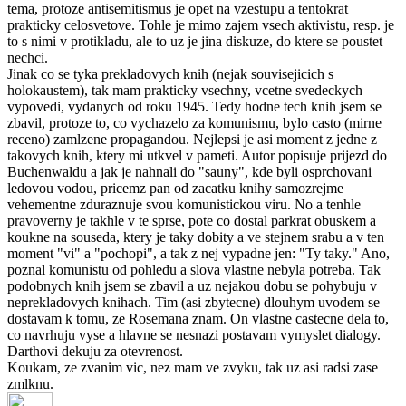
tema, protoze antisemitismus je opet na vzestupu a tentokrat
prakticky celosvetove. Tohle je mimo zajem vsech aktivistu, resp. je
to s nimi v protikladu, ale to uz je jina diskuze, do ktere se poustet
nechci.
Jinak co se tyka prekladovych knih (nejak souvisejicich s
holokaustem), tak mam prakticky vsechny, vcetne svedeckych
vypovedi, vydanych od roku 1945. Tedy hodne tech knih jsem se
zbavil, protoze to, co vychazelo za komunismu, bylo casto (mirne
receno) zamlzene propagandou. Nejlepsi je asi moment z jedne z
takovych knih, ktery mi utkvel v pameti. Autor popisuje prijezd do
Buchenwaldu a jak je nahnali do "sauny", kde byli osprchovani
ledovou vodou, pricemz pan od zacatku knihy samozrejme
vehementne zduraznuje svou komunistickou viru. No a tenhle
pravoverny je takhle v te sprse, pote co dostal parkrat obuskem a
koukne na souseda, ktery je taky dobity a ve stejnem srabu a v ten
moment "vi" a "pochopi", a tak z nej vypadne jen: "Ty taky." Ano,
poznal komunistu od pohledu a slova vlastne nebyla potreba. Tak
podobnych knih jsem se zbavil a uz nejakou dobu se pohybuju v
neprekladovych knihach. Tim (asi zbytecne) dlouhym uvodem se
dostavam k tomu, ze Rosemana znam. On vlastne castecne dela to,
co navrhuju vyse a hlavne se nesnazi postavam vymyslet dialogy.
Darthovi dekuju za otevrenost.
Koukam, ze zvanim vic, nez mam ve zvyku, tak uz asi radsi zase
zmlknu.