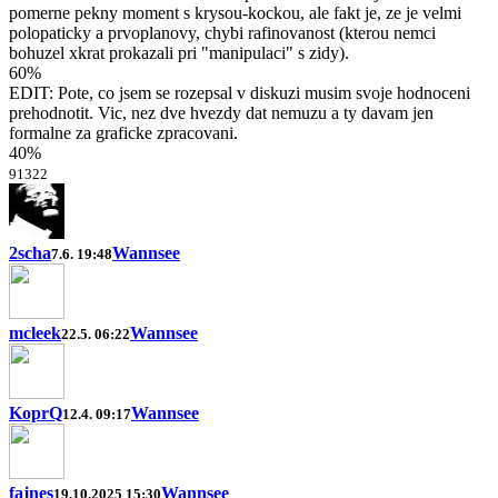
pomerne pekny moment s krysou-kockou, ale fakt je, ze je velmi
polopaticky a prvoplanovy, chybi rafinovanost (kterou nemci
bohuzel xkrat prokazali pri "manipulaci" s zidy).
60%
EDIT: Pote, co jsem se rozepsal v diskuzi musim svoje hodnoceni
prehodnotit. Vic, nez dve hvezdy dat nemuzu a ty davam jen
formalne za graficke zpracovani.
40%
9
13
2
2
2scha
Wannsee
7.6. 19:48
mcleek
Wannsee
22.5. 06:22
KoprQ
Wannsee
12.4. 09:17
fajnes
Wannsee
19.10.2025 15:30