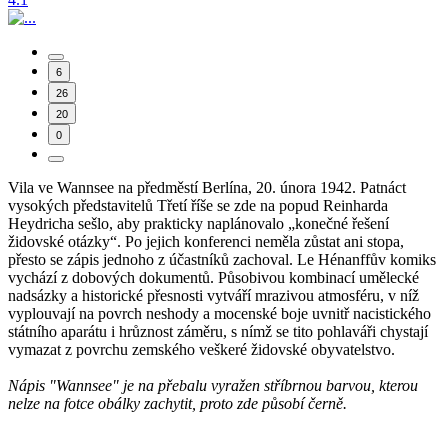
6
26
20
0
Vila ve Wannsee na předměstí Berlína, 20. února 1942. Patnáct
vysokých představitelů Třetí říše se zde na popud Reinharda
Heydricha sešlo, aby prakticky naplánovalo „konečné řešení
židovské otázky“. Po jejich konferenci neměla zůstat ani stopa,
přesto se zápis jednoho z účastníků zachoval. Le Hénanffův komiks
vychází z dobových dokumentů. Působivou kombinací umělecké
nadsázky a historické přesnosti vytváří mrazivou atmosféru, v níž
vyplouvají na povrch neshody a mocenské boje uvnitř nacistického
státního aparátu i hrůznost záměru, s nímž se tito pohlaváři chystají
vymazat z povrchu zemského veškeré židovské obyvatelstvo.
Nápis "Wannsee" je na přebalu vyražen stříbrnou barvou, kterou
nelze na fotce obálky zachytit, proto zde působí černě.