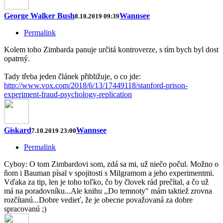
George Walker Bush
Wannsee
8.10.2019 09:39
Permalink
Kolem toho Zimbarda panuje určitá kontroverze, s tím bych byl dost
opatrný.
Tady třeba jeden článek přibližuje, o co jde:
http://www.vox.com/2018/6/13/17449118/stanford-prison-
experiment-fraud-psychology-replication
Giskard
Wannsee
7.10.2019 23:00
Permalink
Cyboy: O tom Zimbardovi som, zdá sa mi, už niečo počul. Možno o
ňom i Bauman písal v spojitosti s Milgramom a jeho experimentmi.
Vďaka za tip, len je toho toľko, čo by človek rád prečítal, a čo už
má na poradovníku...Ale knihu ,,Do temnoty" mám taktiež zrovna
rozčítanú...Dobre vedieť, že je obecne považovaná za dobre
spracovanú ;)