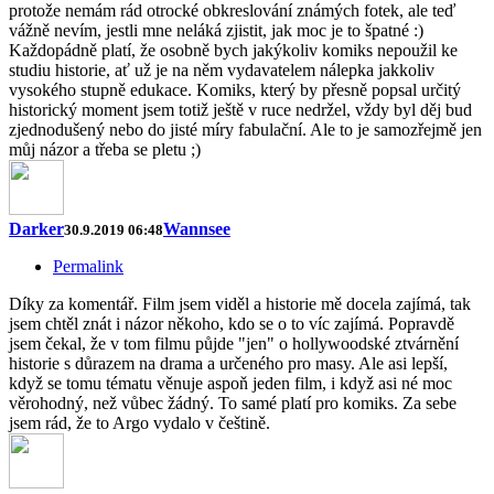
protože nemám rád otrocké obkreslování známých fotek, ale teď
vážně nevím, jestli mne neláká zjistit, jak moc je to špatné :)
Každopádně platí, že osobně bych jakýkoliv komiks nepoužil ke
studiu historie, ať už je na něm vydavatelem nálepka jakkoliv
vysokého stupně edukace. Komiks, který by přesně popsal určitý
historický moment jsem totiž ještě v ruce nedržel, vždy byl děj bud
zjednodušený nebo do jisté míry fabulační. Ale to je samozřejmě jen
můj názor a třeba se pletu ;)
Darker
Wannsee
30.9.2019 06:48
Permalink
Díky za komentář. Film jsem viděl a historie mě docela zajímá, tak
jsem chtěl znát i názor někoho, kdo se o to víc zajímá. Popravdě
jsem čekal, že v tom filmu půjde "jen" o hollywoodské ztvárnění
historie s důrazem na drama a určeného pro masy. Ale asi lepší,
když se tomu tématu věnuje aspoň jeden film, i když asi né moc
věrohodný, než vůbec žádný. To samé platí pro komiks. Za sebe
jsem rád, že to Argo vydalo v češtině.