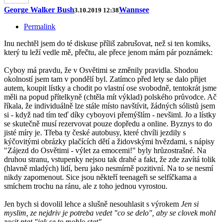
George Walker Bush
Wannsee
3.10.2019 12:38
Permalink
Inu nechtěl jsem do té diskuse příliš zabrušovat, než si ten komiks,
který tu leží vedle mě, přečtu, ale přece jenom mám pár poznámek:
Cyboy má pravdu, že v Osvětimi se změnily pravidla. Shodou
okolností jsem tam v pondělí byl. Zatímco před lety se dalo přijet
autem, koupit lístky a chodit po vlastní ose svobodně, tentokrát jsme
měli na popud přítelkyně (chtěla mít výklad) polského průvodce. Ač
říkala, že individuálně lze stále místo navštívit, žádných sólistů jsem
si - když nad tím teď díky cyboyovi přemýšlím - nevšiml. Jo a lístky
se skutečně musí rezervovat pouze dopředu a online. Byznys to do
jisté míry je. Třeba ty české autobusy, které chvíli jezdily s
kýčovitými obrázky plačících dětí a židovskými hvězdami, s nápisy
"Zájezd do Osvětimi - výlet za emocemi!" byly hrůzostrašné. Na
druhou stranu, vstupenky nejsou tak drahé a fakt, že zde zavítá tolik
(hlavně mladých) lidí, beru jako nesmírně pozitivní. Na to se nesmí
nikdy zapomenout. Sice jsou někteří teenageři se selfíčkama a
smíchem trochu na ránu, ale z toho jednou vyrostou.
Jen bych si dovolil lehce a slušně nesouhlasit s výrokem
Jen si
myslim, ze nejdriv je potreba vedet "co se delo", aby se clovek mohl
zacit ptat "jak se to mohlo stat".