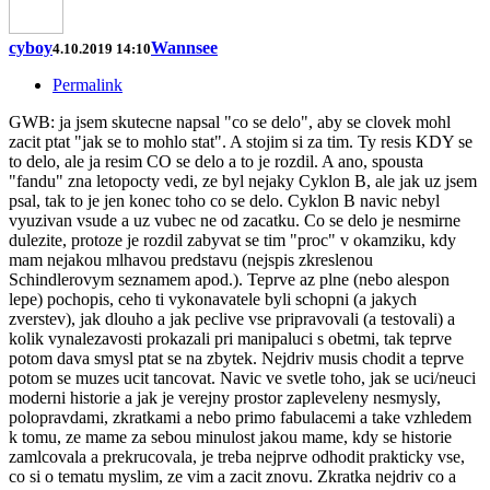
cyboy
Wannsee
4.10.2019 14:10
Permalink
GWB: ja jsem skutecne napsal "co se delo", aby se clovek mohl
zacit ptat "jak se to mohlo stat". A stojim si za tim. Ty resis KDY se
to delo, ale ja resim CO se delo a to je rozdil. A ano, spousta
"fandu" zna letopocty vedi, ze byl nejaky Cyklon B, ale jak uz jsem
psal, tak to je jen konec toho co se delo. Cyklon B navic nebyl
vyuzivan vsude a uz vubec ne od zacatku. Co se delo je nesmirne
dulezite, protoze je rozdil zabyvat se tim "proc" v okamziku, kdy
mam nejakou mlhavou predstavu (nejspis zkreslenou
Schindlerovym seznamem apod.). Teprve az plne (nebo alespon
lepe) pochopis, ceho ti vykonavatele byli schopni (a jakych
zverstev), jak dlouho a jak peclive vse pripravovali (a testovali) a
kolik vynalezavosti prokazali pri manipaluci s obetmi, tak teprve
potom dava smysl ptat se na zbytek. Nejdriv musis chodit a teprve
potom se muzes ucit tancovat. Navic ve svetle toho, jak se uci/neuci
moderni historie a jak je verejny prostor zapleveleny nesmysly,
polopravdami, zkratkami a nebo primo fabulacemi a take vzhledem
k tomu, ze mame za sebou minulost jakou mame, kdy se historie
zamlcovala a prekrucovala, je treba nejprve odhodit prakticky vse,
co si o tematu myslim, ze vim a zacit znovu. Zkratka nejdriv co a