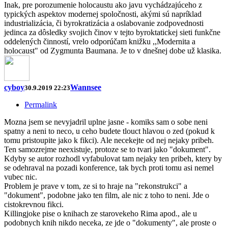
Inak, pre porozumenie holocaustu ako javu vychádzajúceho z
typických aspektov modernej spoločnosti, akými sú napríklad
industrializácia, či byrokratizácia a oslabovanie zodpovednosti
jedinca za dôsledky svojich činov v tejto byroktatickej sieti funkčne
oddelených činností, vrelo odporúčam knižku ,,Modernita a
holocaust" od Zygmunta Baumana. Je to v dnešnej dobe už klasika.
cyboy
Wannsee
30.9.2019 22:23
Permalink
Mozna jsem se nevyjadril uplne jasne - komiks sam o sobe neni
spatny a neni to neco, u ceho budete tlouct hlavou o zed (pokud k
tomu pristoupite jako k fikci). Ale necekejte od nej nejaky pribeh.
Ten samozrejme neexistuje, protoze se to tvari jako "dokument".
Kdyby se autor rozhodl vyfabulovat tam nejaky ten pribeh, ktery by
se odehraval na pozadi konference, tak bych proti tomu asi nemel
vubec nic.
Problem je prave v tom, ze si to hraje na "rekonstrukci" a
"dokument", podobne jako ten film, ale nic z toho to neni. Jde o
cistokrevnou fikci.
Killingjoke pise o knihach ze starovekeho Rima apod., ale u
podobnych knih nikdo neceka, ze jde o "dokumenty", ale proste o