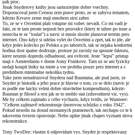
pak proc.
Jinak Snyderovy knihy jsou samozrejme dobre vsechny.
Doporucoval jsem Cernou zem prave proto, ze se zabyva tematem,
kdezto Krvave zeme maji mnohem sirsi zaber.
To, ze se v Osvetimi plati vstupne mi vubec nevadi. Co mi vadi je
fakt, ze te tam proste nepusti bez pruvodce (ktery te tahne po trase a
nenecha te se "toulat") a navic si musis slozite planovat termin pres
internet. Ono kdyz si udelas vylet do Osvetimi a zpet, tak to jde, ale
kdyz jedes kolecko po Polsku a po taborech, tak se nejaka konkretni
hodina dost spatne dodrzuje, protoze jsi zavisly na spouste faktoru,
ktere neumis dopredu odhadnout, ani ovlivnit. Jeste "lepsi" pristup
maji v Amsterdamu v dome Anny Frankove. Tam uz se ani fyzicky
nedaji koupit listky na miste a vse probiha pouze pres internet a s
predstihem minimalne nekolika tydnu.
Take jsem nenadrazoval Snydera nad Baumana, ale psal jsem, ze
Snyder je historik a jeho prace je hlavne o tom, co se delo (navic je
to podle me laicky velmi dobre stravitelne kompendium), kdezto
Bauman je filosof a resi jak se to mohlo stat (zduvodneni viz. vys).
Me by celkem zajimalo z ceho vychazis, kdyz tvrdis, ze Wannsee:
"Celkem zajímavě rekonstruuje únorovou schůzku z roku 1942".
Pokud nesedis na dosud neznamych pramenech, tak nechapu co te k
takovemu tvrzeni opravnuje. Nebo uplne jinak chapes vyznam slova
rekonstrukce.
Tony TwoDee: vlastne ti odpovidam vys. Snyder je respektovany