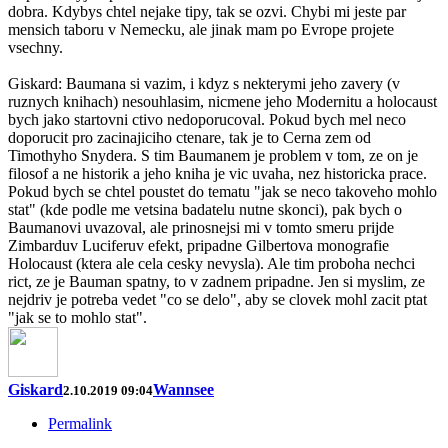
dobra. Kdybys chtel nejake tipy, tak se ozvi. Chybi mi jeste par
mensich taboru v Nemecku, ale jinak mam po Evrope projete
vsechny.
Giskard: Baumana si vazim, i kdyz s nekterymi jeho zavery (v
ruznych knihach) nesouhlasim, nicmene jeho Modernitu a holocaust
bych jako startovni ctivo nedoporucoval. Pokud bych mel neco
doporucit pro zacinajiciho ctenare, tak je to Cerna zem od
Timothyho Snydera. S tim Baumanem je problem v tom, ze on je
filosof a ne historik a jeho kniha je vic uvaha, nez historicka prace.
Pokud bych se chtel poustet do tematu "jak se neco takoveho mohlo
stat" (kde podle me vetsina badatelu nutne skonci), pak bych o
Baumanovi uvazoval, ale prinosnejsi mi v tomto smeru prijde
Zimbarduv Luciferuv efekt, pripadne Gilbertova monografie
Holocaust (ktera ale cela cesky nevysla). Ale tim proboha nechci
rict, ze je Bauman spatny, to v zadnem pripadne. Jen si myslim, ze
nejdriv je potreba vedet "co se delo", aby se clovek mohl zacit ptat
"jak se to mohlo stat".
Giskard
Wannsee
2.10.2019 09:04
Permalink