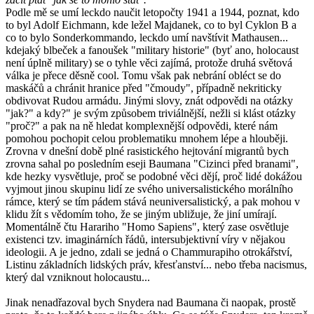
Podle mě se umí leckdo naučit letopočty 1941 a 1944, poznat, kdo
to byl Adolf Eichmann, kde ležel Majdanek, co to byl Cyklon B a
co to bylo Sonderkommando, leckdo umí navštívit Mathausen...
kdejaký blbeček a fanoušek "military historie" (byť ano, holocaust
není úplně military) se o tyhle věci zajímá, protože druhá světová
válka je přece děsně cool. Tomu však pak nebrání obléct se do
maskáčů a chránit hranice před "čmoudy", případně nekriticky
obdivovat Rudou armádu. Jinými slovy, znát odpovědi na otázky
"jak?" a kdy?" je svým způsobem triviálnější, nežli si klást otázky
"proč?" a pak na ně hledat komplexnější odpovědi, které nám
pomohou pochopit celou problematiku mnohem lépe a hlouběji.
Zrovna v dnešní době plné rasistického hejtování migrantů bych
zrovna sahal po posledním eseji Baumana "Cizinci před branami",
kde hezky vysvětluje, proč se podobné věci dějí, proč lidé dokážou
vyjmout jinou skupinu lidí ze svého universalistického morálního
rámce, který se tím pádem stává neuniversalistický, a pak mohou v
klidu žít s vědomím toho, že se jiným ubližuje, že jiní umírají.
Momentálně čtu Harariho "Homo Sapiens", který zase osvětluje
existenci tzv. imaginárních řádů, intersubjektivní víry v nějakou
ideologii. A je jedno, zdali se jedná o Chammurapiho otrokářství,
Listinu základních lidských práv, křesťanství... nebo třeba nacismus,
který dal vzniknout holocaustu...
Jinak nenadřazoval bych Snydera nad Baumana či naopak, prostě