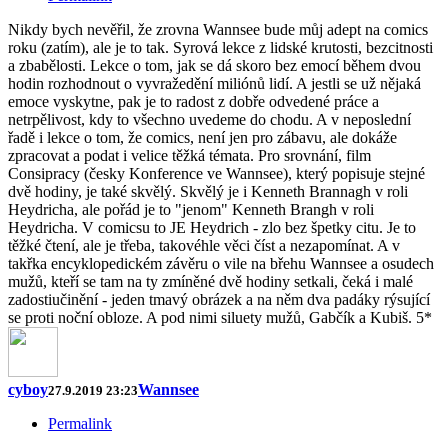
Nikdy bych nevěřil, že zrovna Wannsee bude můj adept na comics
roku (zatím), ale je to tak. Syrová lekce z lidské krutosti, bezcitnosti
a zbabělosti. Lekce o tom, jak se dá skoro bez emocí během dvou
hodin rozhodnout o vyvražedění miliónů lidí. A jestli se už nějaká
emoce vyskytne, pak je to radost z dobře odvedené práce a
netrpělivost, kdy to všechno uvedeme do chodu. A v neposlední
řadě i lekce o tom, že comics, není jen pro zábavu, ale dokáže
zpracovat a podat i velice těžká témata. Pro srovnání, film
Consipracy (česky Konference ve Wannsee), který popisuje stejné
dvě hodiny, je také skvělý. Skvělý je i Kenneth Brannagh v roli
Heydricha, ale pořád je to "jenom" Kenneth Brangh v roli
Heydricha. V comicsu to JE Heydrich - zlo bez špetky citu. Je to
těžké čtení, ale je třeba, takovéhle věci číst a nezapomínat. A v
takřka encyklopedickém závěru o vile na břehu Wannsee a osudech
mužů, kteří se tam na ty zmíněné dvě hodiny setkali, čeká i malé
zadostiučinění - jeden tmavý obrázek a na něm dva padáky rýsující
se proti noční obloze. A pod nimi siluety mužů, Gabčík a Kubiš. 5*
cyboy
Wannsee
27.9.2019 23:23
Permalink