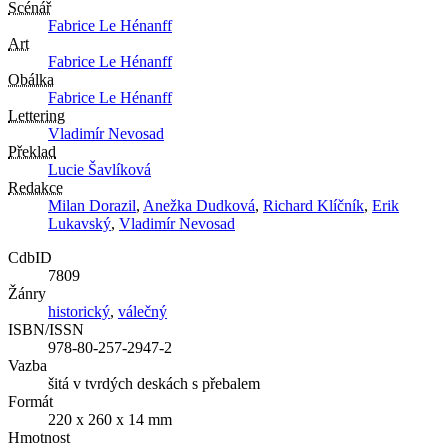
Scénář
Fabrice Le Hénanff
Art
Fabrice Le Hénanff
Obálka
Fabrice Le Hénanff
Lettering
Vladimír Nevosad
Překlad
Lucie Šavlíková
Redakce
Milan Dorazil
,
Anežka Dudková
,
Richard Klíčník
,
Erik
Lukavský
,
Vladimír Nevosad
CdbID
7809
Žánry
historický
,
válečný
ISBN/ISSN
978-80-257-2947-2
Vazba
šitá v tvrdých deskách s přebalem
Formát
220 x 260 x 14 mm
Hmotnost