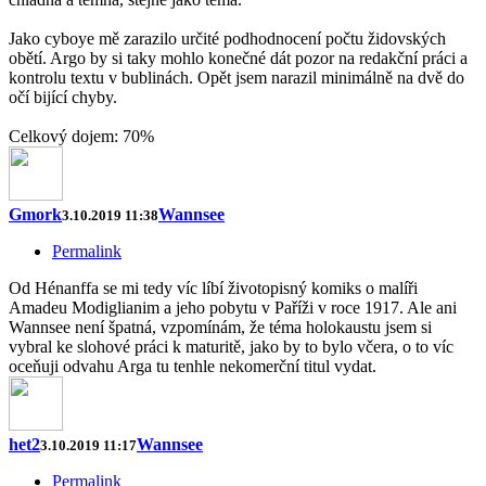
Jako cyboye mě zarazilo určité podhodnocení počtu židovských
obětí. Argo by si taky mohlo konečné dát pozor na redakční práci a
kontrolu textu v bublinách. Opět jsem narazil minimálně na dvě do
očí bijící chyby.
Celkový dojem: 70%
Gmork
Wannsee
3.10.2019 11:38
Permalink
Od Hénanffa se mi tedy víc líbí životopisný komiks o malíři
Amadeu Modiglianim a jeho pobytu v Paříži v roce 1917. Ale ani
Wannsee není špatná, vzpomínám, že téma holokaustu jsem si
vybral ke slohové práci k maturitě, jako by to bylo včera, o to víc
oceňuji odvahu Arga tu tenhle nekomerční titul vydat.
het2
Wannsee
3.10.2019 11:17
Permalink