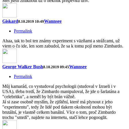
Mel jsem zmlknout uz o nekolik prispevku driv.
Giskard
Wannsee
8.10.2019 10:49
Permalink
Ahaa, tak to bol ten známy experiment s väzňami a strážcami, už
viem o čo ide, len som zabudol, že sa k tomu pojí meno Zimbardo.
George Walker Bush
Wannsee
8.10.2019 09:45
Permalink
Můj kamarád, co vystudoval psychologii (studoval v Izraeli i v
USA), třeba tvrdí, že Zimbardo manipuloval, že jde o šarlatána a
"celebritku", a neměl by být brán vážně.
Já si zase osobně myslím, že zjištění, které má plynout z jeho
"experimentu", tedy že lidé pod tlakem okolností mohou být
brutální, je vlastně celkem banální. Více o tom, proč Zimbardo
trochu "smrdí", najdete na internetu, stačí lehce pogooglit.