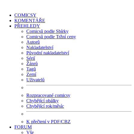
COMICSY
KOMENTÁŘE
PŘEHLEDY
Comicsů podle Sbírky
Comicsů podle Tržní ceny
Autorů
Nakladatelství
Původní nakladatelství
Sérií
Žánrů
Tagů
Zemí
Uživatelů
Rozpracované comicsy
Chybějící obálky
Chybějící rok/měsíc
K přečtení v PDF/CBZ
FORUM
Vše