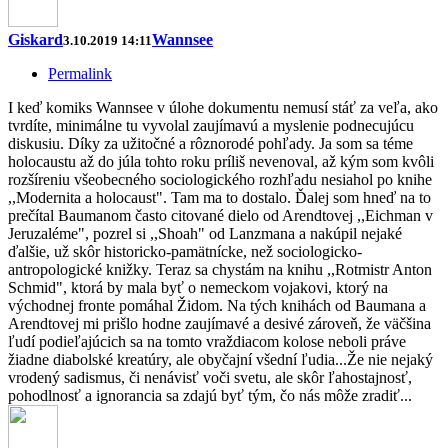
Giskard
Wannsee
3.10.2019 14:11
Permalink
I keď komiks Wannsee v úlohe dokumentu nemusí stáť za veľa, ako
tvrdíte, minimálne tu vyvolal zaujímavú a myslenie podnecujúcu
diskusiu. Díky za užitočné a rôznorodé pohľady. Ja som sa téme
holocaustu až do júla tohto roku príliš nevenoval, až kým som kvôli
rozšíreniu všeobecného sociologického rozhľadu nesiahol po knihe
,,Modernita a holocaust". Tam ma to dostalo. Ďalej som hneď na to
prečítal Baumanom často citované dielo od Arendtovej ,,Eichman v
Jeruzaléme", pozrel si ,,Shoah" od Lanzmana a nakúpil nejaké
ďalšie, už skôr historicko-pamätnícke, než sociologicko-
antropologické knižky. Teraz sa chystám na knihu ,,Rotmistr Anton
Schmid", ktorá by mala byť o nemeckom vojakovi, ktorý na
východnej fronte pomáhal Židom. Na tých knihách od Baumana a
Arendtovej mi prišlo hodne zaujímavé a desivé zároveň, že väčšina
ľudí podieľajúcich sa na tomto vraždiacom kolose neboli práve
žiadne diabolské kreatúry, ale obyčajní všední ľudia...Že nie nejaký
vrodený sadismus, či nenávisť voči svetu, ale skôr ľahostajnosť,
pohodlnosť a ignorancia sa zdajú byť tým, čo nás môže zradiť...