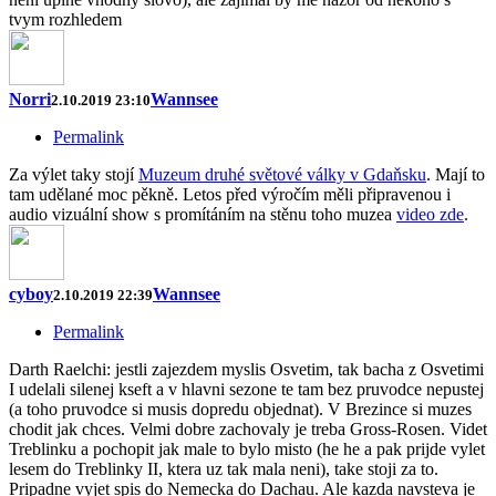
tvym rozhledem
Norri
Wannsee
2.10.2019 23:10
Permalink
Za výlet taky stojí
Muzeum druhé světové války v Gdaňsku
. Mají to
tam udělané moc pěkně. Letos před výročím měli připravenou i
audio vizuální show s promítáním na stěnu toho muzea
video zde
.
cyboy
Wannsee
2.10.2019 22:39
Permalink
Darth Raelchi: jestli zajezdem myslis Osvetim, tak bacha z Osvetimi
I udelali silenej kseft a v hlavni sezone te tam bez pruvodce nepustej
(a toho pruvodce si musis dopredu objednat). V Brezince si muzes
chodit jak chces. Velmi dobre zachovaly je treba Gross-Rosen. Videt
Treblinku a pochopit jak male to bylo misto (he he a pak prijde vylet
lesem do Treblinky II, ktera uz tak mala neni), take stoji za to.
Pripadne vyjet spis do Nemecka do Dachau. Ale kazda navsteva je