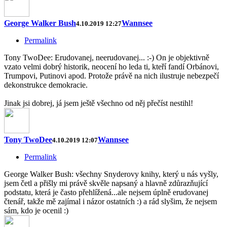
George Walker Bush
Wannsee
4.10.2019 12:27
Permalink
Tony TwoDee: Erudovanej, neerudovanej... :-) On je objektivně
vzato velmi dobrý historik, neocení ho leda ti, kteří fandí Orbánovi,
Trumpovi, Putinovi apod. Protože právě na nich ilustruje nebezpečí
dekonstrukce demokracie.
Jinak jsi dobrej, já jsem ještě všechno od něj přečíst nestihl!
Tony TwoDee
Wannsee
4.10.2019 12:07
Permalink
George Walker Bush: všechny Snyderovy knihy, který u nás vyšly,
jsem četl a přišly mi právě skvěle napsaný a hlavně zdůrazňující
podstatu, která je často přehlížená...ale nejsem úplně erudovanej
čtenář, takže mě zajímal i názor ostatních :) a rád slyšim, že nejsem
sám, kdo je ocenil :)