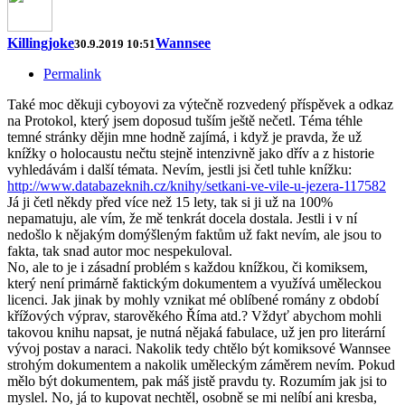
Killingjoke
Wannsee
30.9.2019 10:51
Permalink
Také moc děkuji cyboyovi za výtečně rozvedený příspěvek a odkaz
na Protokol, který jsem doposud tuším ještě nečetl. Téma téhle
temné stránky dějin mne hodně zajímá, i když je pravda, že už
knížky o holocaustu nečtu stejně intenzivně jako dřív a z historie
vyhledávám i další témata. Nevím, jestli jsi četl tuhle knížku:
http://www.databazeknih.cz/knihy/setkani-ve-vile-u-jezera-117582
Já ji četl někdy před více než 15 lety, tak si ji už na 100%
nepamatuju, ale vím, že mě tenkrát docela dostala. Jestli i v ní
nedošlo k nějakým domýšleným faktům už fakt nevím, ale jsou to
fakta, tak snad autor moc nespekuloval.
No, ale to je i zásadní problém s každou knížkou, či komiksem,
který není primárně faktickým dokumentem a využívá uměleckou
licenci. Jak jinak by mohly vznikat mé oblíbené romány z období
křížových výprav, starověkého Říma atd.? Vždyť abychom mohli
takovou knihu napsat, je nutná nějaká fabulace, už jen pro literární
vývoj postav a naraci. Nakolik tedy chtělo být komiksové Wannsee
strohým dokumentem a nakolik uměleckým záměrem nevím. Pokud
mělo být dokumentem, pak máš jistě pravdu ty. Rozumím jak jsi to
myslel. No, já to kupovat nechtěl, osobně se mi nelíbí ani kresba,