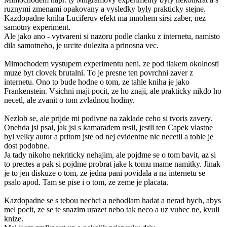
ruznymi zmenami opakovany a vysledky byly prakticky stejne.
Kazdopadne kniha Luciferuv efekt ma mnohem sirsi zaber, nez
samotny experiment.
Ale jako ano - vytvareni si nazoru podle clanku z internetu, namisto
dila samotneho, je urcite dulezita a prinosna vec.
Mimochodem vystupem experimentu neni, ze pod tlakem okolnosti
muze byt clovek brutalni. To je presne ten povrchni zaver z
internetu. Ono to bude hodne o tom, ze tahle kniha je jako
Frankenstein. Vsichni maji pocit, ze ho znaji, ale prakticky nikdo ho
necetl, ale zvanit o tom zvladnou hodiny.
Nezlob se, ale prijde mi podivne na zaklade ceho si tvoris zavery.
Onehda jsi psal, jak jsi s kamaradem resil, jestli ten Capek vlastne
byl velky autor a pritom jste od nej evidentne nic necetli a tohle je
dost podobne.
Ja tady nikoho nekriticky nehajim, ale pojdme se o tom bavit, az si
to prectes a pak si pojdme probrat jake k tomu mame namitky. Jinak
je to jen diskuze o tom, ze jedna pani povidala a na internetu se
psalo apod. Tam se pise i o tom, ze zeme je placata.
Kazdopadne se s tebou nechci a nehodlam hadat a nerad bych, abys
mel pocit, ze se te snazim urazet nebo tak neco a uz vubec ne, kvuli
knize.