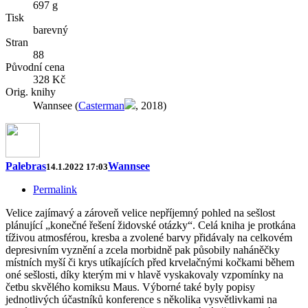
697 g
Tisk
barevný
Stran
88
Původní cena
328 Kč
Orig. knihy
Wannsee (
Casterman
, 2018)
Palebras
Wannsee
14.1.2022 17:03
Permalink
Velice zajímavý a zároveň velice nepříjemný pohled na sešlost
plánující „konečné řešení židovské otázky“. Celá kniha je protkána
tíživou atmosférou, kresba a zvolené barvy přidávaly na celkovém
depresivním vyznění a zcela morbidně pak působily naháněčky
místních myší či krys utíkajících před krvelačnými kočkami během
oné sešlosti, díky kterým mi v hlavě vyskakovaly vzpomínky na
četbu skvělého komiksu Maus. Výborné také byly popisy
jednotlivých účastníků konference s několika vysvětlivkami na