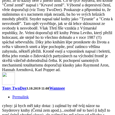
proto, že to každý bere z jiného úhlu. Co se týče Snydera, ten kromě
"Černé země" napsal i "Krvavé země". Výborné a depresivní čtení,
vřele doporučuji (viz Tony TwoDee). Poukazuje a připomíná to, že
stalinismus si s nacismem nijak nezadá, ba ho ve svých hrůzách
mnohdy předčil. Snyder napsal také knihy jako "Tyranie" a "Cesta k
nesvobodě". Tam opět vysvětluje, jak se dá lehce sklouznout ze
svobody k nesvobodě. Však Třetí říše vznikla z Výmarské
republiky, že. Velmi doporučuji též knihy Prima Leviho, který přežil
holocaust, ale stejně ho to všechno dohnalo a v roce 1987 (!!)
spáchal sebevraždu. Díky jeho knihám lépe proniknete do života a
světa v táborech smrti a lépe pochopíte, proč zatímco většina
zahynula, někteří přežili. Kromě esejí a vzpomínek napsal i beletrii,
třeba jeho román o židovských partyzánech na východní frontě je
skvělá válečně-dobrodružná četba. K pochopení samotných
mechanismů totalitarismu doporučuji klasiky jako Raymond Aron,
Hannah Arendtová, Karl Popper ad.
Tony TwoDee
Wannsee
3.10.2019 11:08
Permalink
cyboy: já bych měl taky dotaz :) zajímal by mě tvůj názor na
Snyderovy knihy (Černá zem apod.)...osobně mě to baví (i když to
není úplně vhodný slovo), ale zajímal by mě názor od někoho s