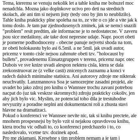
Tema, kteremu se venuju nekolik let a tahle kniha me bohuzel moc
nenadchla. Mozna jako doplnkove ucivo pro deti na strednich
skolach, ale ani tim si nejsem jisty (tedy ono by jim to neublizilo).
Tahle kniha prakticky plne spoleha na to, ze vite o co jde a vite jak k
tomu doslo. Je tam par zjednodusenych zminek, jak se nemci snazili
"problem" resit predtim, ale informacne je to nedostatecne. V zaveru
jsou sice medailony, ale take dost nepresne udaje. Napr. pocet obeti
je pomerne podhodnoceny - obecne panuje nejvetsi shoda na tom,
ze obeti holokaustu bylo asi 6.5mil. a ne 5mil. jak uvadi autor,
pricemz v tomto cisle nejsou zahrnute obeti tzv. "holocaust by
bullets", provadenemu Einsatzgruppen v terenu, pricemz napr. otec
Dubois ve sve knize uvadi alespon nektera cisla, ktera se dala
zrekonstruovat ze (z velke casti) znicenych zaznamu a konci v
radech dalsich minimalne statisicu. Ani autorovy zdroje me nikterak
neuchvatily. Lanzmannova Soa je samozrejme zasadni projekt, ale
uvadet ho jako zdroj pro knihu o Wannsee trochu zavani potrebou
nacpat do (uz tak veskrze skromnych) zdroju prakticky cokoliv, jen
aby jich bylo vic. Myslim, ze potencial toho dila je trestuhodne
nevyuzity a poradne neplni ani dokumentacni roli a zhusta stavi
hlavne na dramatizaci.
Pokud o konferenci ve Wannsee nevite nic, tak si knihu prectete, ale
mnohem prospesnejsi by bylo vzit si nejakou opravdovou knihu,
ktera trochu vic odhali to, co konferenci predchazelo i to, co
nasledovalo, vcetne tzv. dozinek apod.
Pro me zklamani. Kresebne s tim problem nemam a je tam i