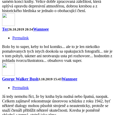
samém konci knihy. Velice dobře zpracovaná záležitost, která
oplývá opravdu depresivní atmosférou, dobrou kresbou a z
historického hlediska se jednalo o obohacující čtení.
Ter
Wannsee
26.10.2019 20:54
Permalink
Bolo by to super, keby to bol komiks... ale to je len niekolko
pomalovanych tych istych dookola sa opakujucich fotografii... nie je
v tom pohyb, takmer ani neotvaraju usta pri rozhovore... hodnotim z
pohladu tvorcu/ilustratora... obsahovo vsak super.
George Walker Bush
Wannsee
3.10.2019 15:43
Permalink
Já tedy nemohu říct, že by kniha byla nudná nebo špatná, naopak.
Celkem zajímavě rekonstruuje únorovou schůzku z roku 1942, byť
některé dialogy mohou působit strojeně a neautenticky, protože se
snaží čtenáři přiblížit některé skutečnosti. Kresba je poměrně
chladná a temná, stejně jako téma.