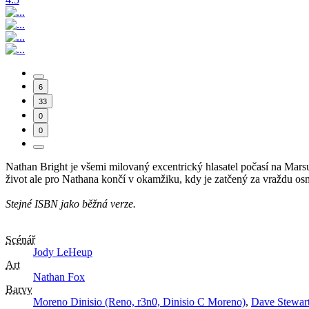
6
33
0
0
Nathan Bright je všemi milovaný excentrický hlasatel počasí na Mars
život ale pro Nathana končí v okamžiku, kdy je zatčený za vraždu osmn
Stejné ISBN jako běžná verze.
Scénář
Jody LeHeup
Art
Nathan Fox
Barvy
Moreno Dinisio (Reno, r3n0, Dinisio C Moreno)
,
Dave Stewar