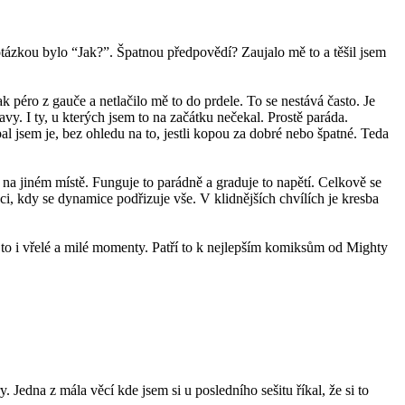
otázkou bylo “Jak?”. Špatnou předpovědí? Zaujalo mě to a těšil jsem
k péro z gauče a netlačilo mě to do prdele. To se nestává často. Je
y. I ty, u kterých jsem to na začátku nečekal. Prostě paráda.
al jsem je, bez ohledu na to, jestli kopou za dobré nebo špatné. Teda
 na jiném místě. Funguje to parádně a graduje to napětí. Celkově se
i, kdy se dynamice podřizuje vše. V klidnějších chvílích je kresba
to i vřelé a milé momenty. Patří to k nejlepším komiksům od Mighty
. Jedna z mála věcí kde jsem si u posledního sešitu říkal, že si to