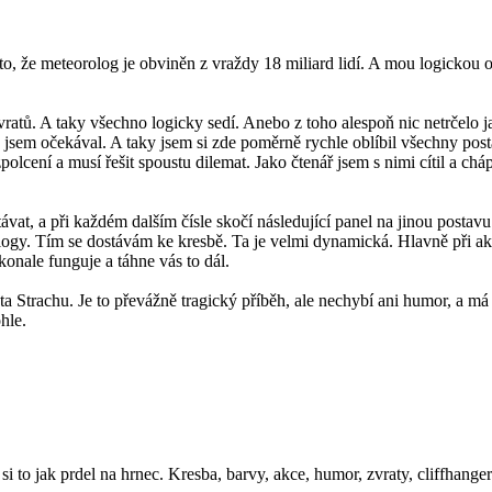
o, že meteorolog je obviněn z vraždy 18 miliard lidí. A mou logickou 
vratů. A taky všechno logicky sedí. Anebo z toho alespoň nic netrčelo ja
jsem očekával. A taky jsem si zde poměrně rychle oblíbil všechny postav
lcení a musí řešit spoustu dilemat. Jako čtenář jsem s nimi cítil a cháp
vat, a při každém dalším čísle skočí následující panel na jinou postavu
logy. Tím se dostávám ke kresbě. Ta je velmi dynamická. Hlavně při akc
onale funguje a táhne vás to dál.
Strachu. Je to převážně tragický příběh, ale nechybí ani humor, a má 
hle.
 to jak prdel na hrnec. Kresba, barvy, akce, humor, zvraty, cliffhangery