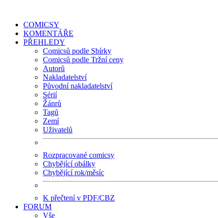
COMICSY
KOMENTÁŘE
PŘEHLEDY
Comicsů podle Sbírky
Comicsů podle Tržní ceny
Autorů
Nakladatelství
Původní nakladatelství
Sérií
Žánrů
Tagů
Zemí
Uživatelů
Rozpracované comicsy
Chybějící obálky
Chybějící rok/měsíc
K přečtení v PDF/CBZ
FORUM
Vše