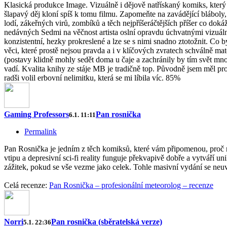
Klasická produkce Image. Vizuálně i dějově natřískaný komiks, který 
šlapavý děj kloní spíš k tomu filmu. Zapomeňte na zavádějící bláboly, že
lodí, zákeřných virů, zombíků a těch nejpříšeráčtějších příšer co dok
nedávných Sedmi na věčnost artista oslní opravdu úchvatnými vizuální
konzistentní, hezky prokreslené a lze se s nimi snadno ztotožnit. Co b
věci, které prostě nejsou pravda a i v klíčových zvratech schválně ma
(postavy klidně mohly sedět doma u čaje a zachránily by tím svět mnoh
vadí. Kvalita knihy ze stáje MB je tradičně top. Původně jsem měl prob
radši volil erbovní nelimitku, která se mi líbila víc. 85%
Gaming Professors
Pan rosnička
6.1. 11:11
Permalink
Pan Rosnička je jedním z těch komiksů, které vám připomenou, proč mil
vtipu a depresivní sci-fi reality funguje překvapivě dobře a vytváří 
zážitek, pokud se vše vezme jako celek. Tohle masivní vydání se ne
Celá recenze:
Pan Rosnička – profesionální meteorolog – recenze
Norri
Pan rosnička (sběratelská verze)
5.1. 22:36