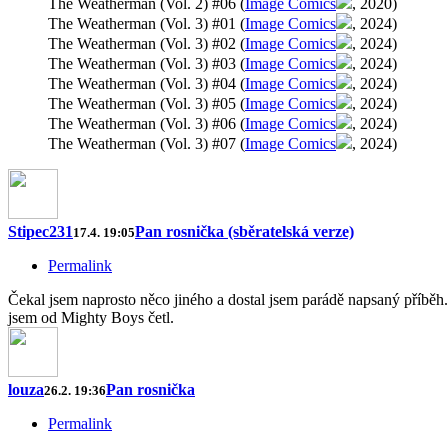
The Weatherman (Vol. 2) #06 (
Image Comics
, 2020)
The Weatherman (Vol. 3) #01 (
Image Comics
, 2024)
The Weatherman (Vol. 3) #02 (
Image Comics
, 2024)
The Weatherman (Vol. 3) #03 (
Image Comics
, 2024)
The Weatherman (Vol. 3) #04 (
Image Comics
, 2024)
The Weatherman (Vol. 3) #05 (
Image Comics
, 2024)
The Weatherman (Vol. 3) #06 (
Image Comics
, 2024)
The Weatherman (Vol. 3) #07 (
Image Comics
, 2024)
Stipec231
Pan rosnička (sběratelská verze)
17.4. 19:05
Permalink
Čekal jsem naprosto něco jiného a dostal jsem parádě napsaný příběh.
jsem od Mighty Boys četl.
louza
Pan rosnička
26.2. 19:36
Permalink