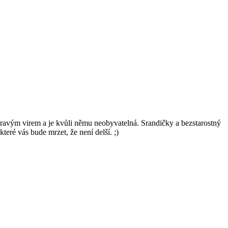
žravým virem a je kvůli němu neobyvatelná. Srandičky a bezstarostný
eré vás bude mrzet, že není delší. ;)