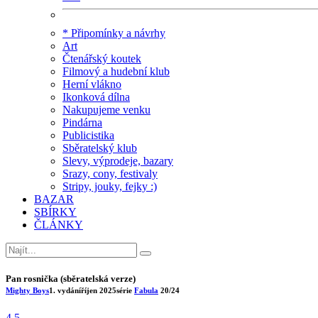
* Připomínky a návrhy
Art
Čtenářský koutek
Filmový a hudební klub
Herní vlákno
Ikonková dílna
Nakupujeme venku
Pindárna
Publicistika
Sběratelský klub
Slevy, výprodeje, bazary
Srazy, cony, festivaly
Stripy, jouky, fejky :)
BAZAR
SBÍRKY
ČLÁNKY
Pan rosnička (sběratelská verze)
Mighty Boys
1. vydání
říjen 2025
série
Fabula
20/24
4.5