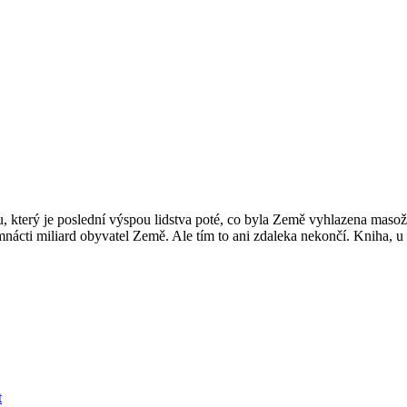
u, který je poslední výspou lidstva poté, co byla Země vyhlazena maso
ácti miliard obyvatel Země. Ale tím to ani zdaleka nekončí. Kniha, u kt
t