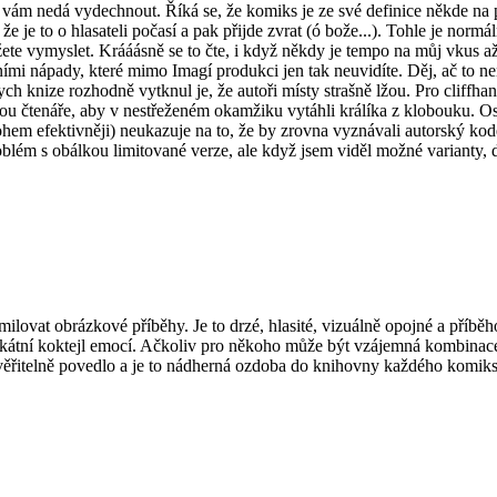
vám nedá vydechnout. Říká se, že komiks je ze své definice někde na po
 je to o hlasateli počasí a pak přijde zvrat (ó bože...). Tohle je normál
ážete vymyslet. Krááásně se to čte, i když někdy je tempo na můj vkus a
mi nápady, které mimo Imagí produkci jen tak neuvidíte. Děj, ač to nen
ych knize rozhodně vytknul je, že autoři místy strašně lžou. Pro cliffh
tou čtenáře, aby v nestřeženém okamžiku vytáhli králíka z klobouku. Os
em efektivněji) neukazuje na to, že by zrovna vyznávali autorský kodex
lém s obálkou limitované verze, ale když jsem viděl možné varianty, doš
ovat obrázkové příběhy. Je to drzé, hlasité, vizuálně opojné a příběho
unikátní koktejl emocí. Ačkoliv pro někoho může být vzájemná kombinace
uvěřitelně povedlo a je to nádherná ozdoba do knihovny každého komik