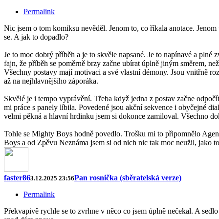
Permalink
Nic jsem o tom komiksu nevěděl. Jenom to, co říkala anotace. Jenom t
se. A jak to dopadlo?
Je to moc dobrý příběh a je to skvěle napsané. Je to napínavé a plné z
fajn, že příběh se poměrně brzy začne ubírat úplně jiným směrem, než 
Všechny postavy mají motivaci a své vlastní démony. Jsou vnitřně rozpo
až na nejhlavnějšího záporáka.
Skvělé je i tempo vyprávění. Třeba když jedna z postav začne odpočítá
mi práce s panely líbila. Povedené jsou akční sekvence i obyčejné dia
velmi pěkná a hlavní hrdinku jsem si dokonce zamiloval. Všechno dok
Tohle se Mighty Boys hodně povedlo. Trošku mi to připomnělo Agenta 
Boys a od Zpěvu Neznáma jsem si od nich nic tak moc neužil, jako to
faster86
Pan rosnička (sběratelská verze)
3.12.2025 23:56
Permalink
Překvapivě rychle se to zvrhne v něco co jsem úplně nečekal. A sedlo si