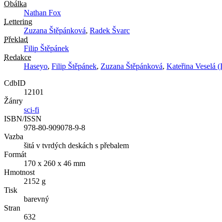
Obálka
Nathan Fox
Lettering
Zuzana Štěpánková
,
Radek Švarc
Překlad
Filip Štěpánek
Redakce
Haseyo
,
Filip Štěpánek
,
Zuzana Štěpánková
,
Kateřina Veselá (I
CdbID
12101
Žánry
sci-fi
ISBN/ISSN
978-80-909078-9-8
Vazba
šitá v tvrdých deskách s přebalem
Formát
170 x 260 x 46 mm
Hmotnost
2152 g
Tisk
barevný
Stran
632