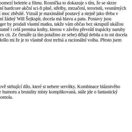
mezí beletrie a filmu. Rosnička to dokazuje s tím, že se skrze
ní hardcore akční sci-fi plné, střelby, mrzačení, teroristů, vesmírných
ž moc zběsilé. Vizuál je maximálně poutavý a stejně jako třeba v
í žádný Will Šejkspír, docela má hlavu a patu. Postavy jsou
anger by prodali vlastní matku, takže vám občas bez skrupulí ukážou
tatně i celá premisa knihy, kterou v závěru převrátí trapácky naruby
 cti. Ze čtenáře (a tím potažmo ze sebe) dělají debila a to mi docela
lo mi že je to vlastně dost trefná a racionální volba. Přesto jsem
vě strhující dílo, které si nebere servítky. Kombinace bláznivého
 humoru a brutality místy komplikovaná, stále jde o fantastický
somola.