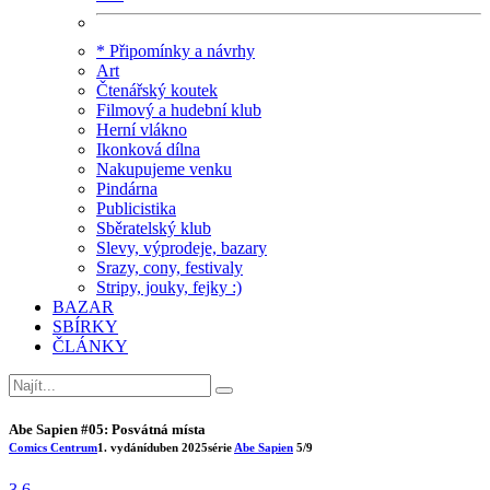
* Připomínky a návrhy
Art
Čtenářský koutek
Filmový a hudební klub
Herní vlákno
Ikonková dílna
Nakupujeme venku
Pindárna
Publicistika
Sběratelský klub
Slevy, výprodeje, bazary
Srazy, cony, festivaly
Stripy, jouky, fejky :)
BAZAR
SBÍRKY
ČLÁNKY
Abe Sapien #05: Posvátná místa
Comics Centrum
1. vydání
duben 2025
série
Abe Sapien
5/9
3.6