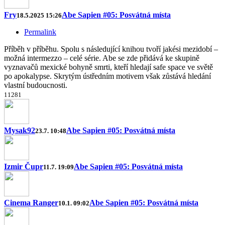
Fry
Abe Sapien #05: Posvátná místa
18.5.2025 15:26
Permalink
Příběh v příběhu. Spolu s následující knihou tvoří jakési mezidobí –
možná intermezzo – celé série. Abe se zde přidává ke skupině
vyznavačů mexické bohyně smrti, kteří hledají safe space ve světě
po apokalypse. Skrytým ústředním motivem však zůstává hledání
vlastní budoucnosti.
1
12
8
1
Mysak92
Abe Sapien #05: Posvátná místa
23.7. 10:48
Izmir Čupr
Abe Sapien #05: Posvátná místa
11.7. 19:09
Cinema Ranger
Abe Sapien #05: Posvátná místa
10.1. 09:02