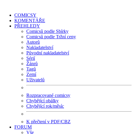
COMICSY
KOMENTÁŘE
PŘEHLEDY
Comicsů podle Sbírky
Comicsů podle Tržní ceny
Autorů
Nakladatelství
Původní nakladatelství
Sérií
Žánrů
Tagů
Zemí
Uživatelů
Rozpracované comicsy
Chybějící obálky
Chybějící rok/měsíc
K přečtení v PDF/CBZ
FORUM
Vše