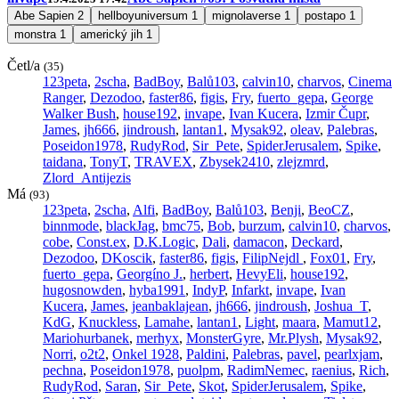
Abe Sapien
2
hellboyuniversum
1
mignolaverse
1
postapo
1
monstra
1
americký jih
1
Četl/a
(35)
123peta
,
2scha
,
BadBoy
,
Balů103
,
calvin10
,
charvos
,
Cinema
Ranger
,
Dezodoo
,
faster86
,
figis
,
Fry
,
fuerto_gepa
,
George
Walker Bush
,
house192
,
invape
,
Ivan Kucera
,
Izmir Čupr
,
James
,
jh666
,
jindroush
,
lantan1
,
Mysak92
,
oleav
,
Palebras
,
Poseidon1978
,
RudyRod
,
Sir_Pete
,
SpiderJerusalem
,
Spike
,
taidana
,
TonyT
,
TRAVEX
,
Zbysek2410
,
zlejzmrd
,
Zlord_Antijezis
Má
(93)
123peta
,
2scha
,
Alfi
,
BadBoy
,
Balů103
,
Benji
,
BeoCZ
,
binnmode
,
blackJag
,
bmc75
,
Bob
,
burzum
,
calvin10
,
charvos
,
cobe
,
Const.ex
,
D.K.Logic
,
Dali
,
damacon
,
Deckard
,
Dezodoo
,
DKoscik
,
faster86
,
figis
,
FilipNejdl
,
Fox01
,
Fry
,
fuerto_gepa
,
Georgíno J.
,
herbert
,
HevyEli
,
house192
,
hugosnowden
,
hyba1991
,
IndyP
,
Infarkt
,
invape
,
Ivan
Kucera
,
James
,
jeanbaklajean
,
jh666
,
jindroush
,
Joshua_T
,
KdG
,
Knuckless
,
Lamahe
,
lantan1
,
Light
,
maara
,
Mamut12
,
Mariohurbanek
,
merhyx
,
MonsterGyre
,
Mr.Plysh
,
Mysak92
,
Norri
,
o2t2
,
Onkel 1928
,
Paldini
,
Palebras
,
pavel
,
pearlxjam
,
pechna
,
Poseidon1978
,
puolpm
,
RadimNemec
,
raenius
,
Rich
,
RudyRod
,
Saran
,
Sir_Pete
,
Skot
,
SpiderJerusalem
,
Spike
,