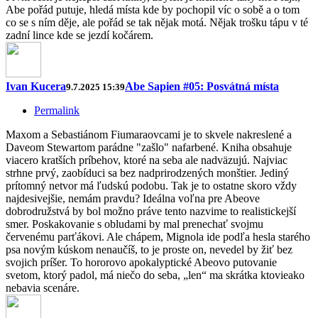
Abe pořád putuje, hledá místa kde by pochopil víc o sobě a o tom
co se s ním děje, ale pořád se tak nějak motá. Nějak trošku tápu v té
zadní lince kde se jezdí kočárem.
Ivan Kucera
Abe Sapien #05: Posvátná místa
9.7.2025 15:39
Permalink
Maxom a Sebastiánom Fiumaraovcami je to skvele nakreslené a
Daveom Stewartom parádne "zašlo" nafarbené. Kniha obsahuje
viacero kratších príbehov, ktoré na seba ale nadväzujú. Najviac
strhne prvý, zaobíduci sa bez nadprirodzených monštier. Jediný
prítomný netvor má ľudskú podobu. Tak je to ostatne skoro vždy
najdesivejšie, nemám pravdu? Ideálna voľna pre Abeove
dobrodružstvá by bol možno práve tento nazvime to realistickejší
smer. Poskakovanie s obludami by mal prenechať svojmu
červenému parťákovi. Ale chápem, Mignola ide podľa hesla starého
psa novým kúskom nenaučíš, to je proste on, nevedel by žiť bez
svojich príšer. To hororovo apokalyptické Abeovo putovanie
svetom, ktorý padol, má niečo do seba, „len“ ma skrátka ktovieako
nebavia scenáre.