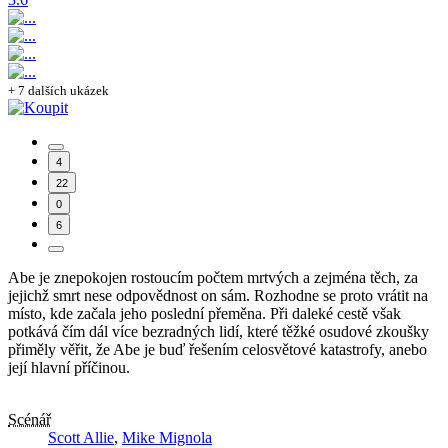
+ 7 dalších ukázek
4
22
0
6
Abe je znepokojen rostoucím počtem mrtvých a zejména těch, za
jejichž smrt nese odpovědnost on sám. Rozhodne se proto vrátit na
místo, kde začala jeho poslední přeměna. Při daleké cestě však
potkává čím dál více bezradných lidí, které těžké osudové zkoušky
přiměly věřit, že Abe je buď řešením celosvětové katastrofy, anebo
její hlavní příčinou.
Scénář
Scott Allie
,
Mike Mignola