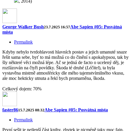
, 2014)
George Walker Bush
Abe Sapien #05: Posvátná
23.7.2025 16:57
místa
Permalink
Kdyby nebylo tvrdohlavosti hlavních postav a jejich umanuté snaze
řešit sama sebe, byť to má možná co do činění s apokalypsou, tak by
šly některé věci možná lépe. Ač se jedná de facto o ucelený děj, je
rozfázován na čtyři povídky. Škoda té druhé (
Léčitel
), ta byla
vystavěna mistrně atmosféricky dle mého tajemstvímilného vkusu,
ale moc hekticky utnuta a řekl bych promarněna, škoda.
Celkový dojem: 70%
faster86
Abe Sapien #05: Posvátná místa
15.7.2025 08:32
Permalink
První sešit je nejlepší část knihy, zbytek je nicméně taky moc fajn,