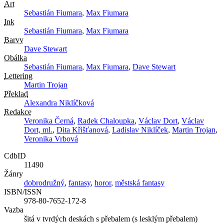
Art
Sebastián Fiumara
,
Max Fiumara
Ink
Sebastián Fiumara
,
Max Fiumara
Barvy
Dave Stewart
Obálka
Sebastián Fiumara
,
Max Fiumara
,
Dave Stewart
Lettering
Martin Trojan
Překlad
Alexandra Niklíčková
Redakce
Veronika Černá
,
Radek Chaloupka
,
Václav Dort
,
Václav
Dort, ml.
,
Dita Křišťanová
,
Ladislav Niklíček
,
Martin Trojan
,
Veronika Vrbová
CdbID
11490
Žánry
dobrodružný
,
fantasy
,
horor
,
městská fantasy
ISBN/ISSN
978-80-7652-172-8
Vazba
šitá v tvrdých deskách s přebalem (s lesklým přebalem)