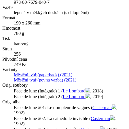
978-80-7679-040-7
Vazba
lepená v měkkých deskách (s chlopněmi)
Formát
190 x 260 mm
Hmotnost
780 g
Tisk
barevný
Stran
256
Původní cena
749 Kč
Varianty
Měsíční tvář (paperback) (2021)
Měsíční tvář (pevná vazba) (2021)
Orig. soubory
Face de lune (Intégrale) 1 (
Le Lombard
, 2018)
Face de lune (Intégrale) 2 (
Le Lombard
, 2019)
Orig. alba
Face de lune #01: Le dompteur de vagues (
Casterman
,
1992)
Face de lune #02: La cathédrale invisible (
Casterman
,
1992)