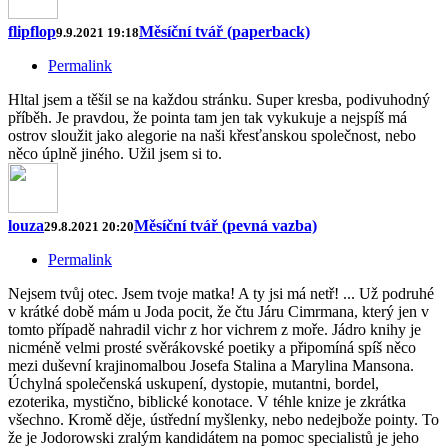
flipflop
Měsíční tvář (paperback)
9.9.2021 19:18
Permalink
Hltal jsem a těšil se na každou stránku. Super kresba, podivuhodný
příběh. Je pravdou, že pointa tam jen tak vykukuje a nejspíš má
ostrov sloužit jako alegorie na naši křesťanskou společnost, nebo
něco úplně jiného. Užil jsem si to.
louza
Měsíční tvář (pevná vazba)
29.8.2021 20:20
Permalink
Nejsem tvůj otec. Jsem tvoje matka! A ty jsi má netř! ... Už podruhé
v krátké době mám u Joda pocit, že čtu Járu Cimrmana, který jen v
tomto případě nahradil vichr z hor vichrem z moře. Jádro knihy je
nicméně velmi prosté svěrákovské poetiky a připomíná spíš něco
mezi duševní krajinomalbou Josefa Stalina a Marylina Mansona.
Úchylná společenská uskupení, dystopie, mutantni, bordel,
ezoterika, mystično, biblické konotace. V téhle knize je zkrátka
všechno. Kromě děje, ústřední myšlenky, nebo nedejbože pointy. To
že je Jodorowski zralým kandidátem na pomoc specialistů je jeho