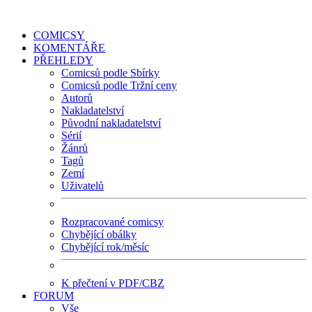
COMICSY
KOMENTÁŘE
PŘEHLEDY
Comicsů podle Sbírky
Comicsů podle Tržní ceny
Autorů
Nakladatelství
Původní nakladatelství
Sérií
Žánrů
Tagů
Zemí
Uživatelů
Rozpracované comicsy
Chybějící obálky
Chybějící rok/měsíc
K přečtení v PDF/CBZ
FORUM
Vše