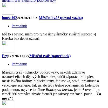
mesicni-tvar-alejandro-jodorowsky/
house192
Měsíční tvář (pevná vazba)
24.9.2021 19:21
Permalink
Mě to i bavilo, mám pro tyhle úchylárničky zvláštní slabost.:-)
Kresba bez debat úžasná.
Fry
Měsíční tvář (paperback)
17.9.2021 11:27
Permalink
Měsíční tvář
- Klasický
Jodorowsky
, několik zdánlivě
nesouvisejících dějových linek, despotičtí záporáci, komplex
mesiášského hrdiny, biblické texty, fantastika, sci-fi, prostituce a
velkolepé scenérie. Jak už ale tady trefně poznamenali kolegové
pode mnou, nejvíce to táhne
Boucqova kresba
, jelikož overall po
téměř 260 stranách zbyde čtenáři jen takový ten 'meh' pocit ...
Za
mě 2*!