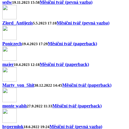
sedw
Měsíční tvář (pevná vazba)
19.11.2023 15:58
Zlord_Antijezis
Měsíční tvář (pevná vazba)
5.5.2023 17:10
Poniczech
Měsíční tvář (paperback)
19.4.2023 17:29
majer
Měsíční tvář (paperback)
10.4.2023 12:18
Marty_von_Shit
Měsíční tvář (paperback)
30.12.2022 14:45
monte walsh
Měsíční tvář (paperback)
27.9.2022 11:33
hypermlok
Měsíční tvář (pevná vazba)
18.6.2022 19:24