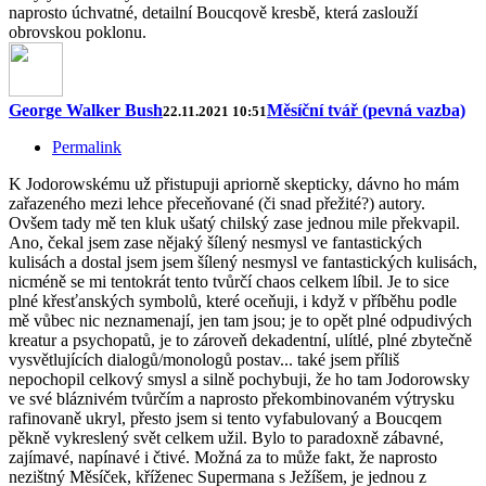
naprosto úchvatné, detailní Boucqově kresbě, která zaslouží
obrovskou poklonu.
George Walker Bush
Měsíční tvář (pevná vazba)
22.11.2021 10:51
Permalink
K Jodorowskému už přistupuji apriorně skepticky, dávno ho mám
zařazeného mezi lehce přeceňované (či snad přežité?) autory.
Ovšem tady mě ten kluk ušatý chilský zase jednou mile překvapil.
Ano, čekal jsem zase nějaký šílený nesmysl ve fantastických
kulisách a dostal jsem jsem šílený nesmysl ve fantastických kulisách,
nicméně se mi tentokrát tento tvůrčí chaos celkem líbil. Je to sice
plné křesťanských symbolů, které oceňuji, i když v příběhu podle
mě vůbec nic neznamenají, jen tam jsou; je to opět plné odpudivých
kreatur a psychopatů, je to zároveň dekadentní, ulítlé, plné zbytečně
vysvětlujících dialogů/monologů postav... také jsem příliš
nepochopil celkový smysl a silně pochybuji, že ho tam Jodorowsky
ve své bláznivém tvůrčím a naprosto překombinovaném výtrysku
rafinovaně ukryl, přesto jsem si tento vyfabulovaný a Boucqem
pěkně vykreslený svět celkem užil. Bylo to paradoxně zábavné,
zajímavé, napínavé i čtivé. Možná za to může fakt, že naprosto
nezištný Měsíček, kříženec Supermana s Ježíšem, je jednou z