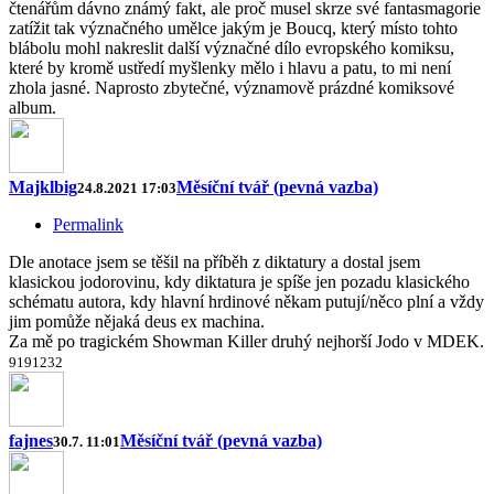
čtenářům dávno známý fakt, ale proč musel skrze své fantasmagorie
zatížit tak význačného umělce jakým je Boucq, který místo tohto
blábolu mohl nakreslit další význačné dílo evropského komiksu,
které by kromě ustředí myšlenky mělo i hlavu a patu, to mi není
zhola jasné. Naprosto zbytečné, významově prázdné komiksové
album.
Majklbig
Měsíční tvář (pevná vazba)
24.8.2021 17:03
Permalink
Dle anotace jsem se těšil na příběh z diktatury a dostal jsem
klasickou jodorovinu, kdy diktatura je spíše jen pozadu klasického
schématu autora, kdy hlavní hrdinové někam putují/něco plní a vždy
jim pomůže nějaká deus ex machina.
Za mě po tragickém Showman Killer druhý nejhorší Jodo v MDEK.
9
19
12
3
2
fajnes
Měsíční tvář (pevná vazba)
30.7. 11:01