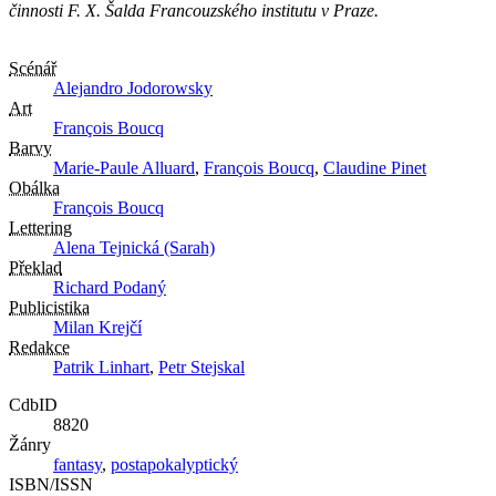
činnosti F. X. Šalda Francouzského institutu v Praze.
Scénář
Alejandro Jodorowsky
Art
François Boucq
Barvy
Marie-Paule Alluard
,
François Boucq
,
Claudine Pinet
Obálka
François Boucq
Lettering
Alena Tejnická (Sarah)
Překlad
Richard Podaný
Publicistika
Milan Krejčí
Redakce
Patrik Linhart
,
Petr Stejskal
CdbID
8820
Žánry
fantasy
,
postapokalyptický
ISBN/ISSN