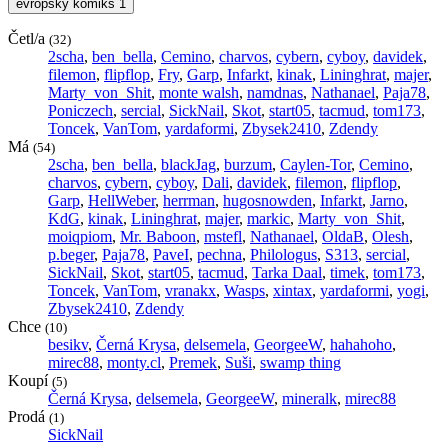
evropský komiks
1
Četl/a
(32)
2scha
,
ben_bella
,
Cemino
,
charvos
,
cybern
,
cyboy
,
davidek
,
filemon
,
flipflop
,
Fry
,
Garp
,
Infarkt
,
kinak
,
Lininghrat
,
majer
,
Marty_von_Shit
,
monte walsh
,
namdnas
,
Nathanael
,
Paja78
,
Poniczech
,
sercial
,
SickNail
,
Skot
,
start05
,
tacmud
,
tom173
,
Toncek
,
VanTom
,
yardaformi
,
Zbysek2410
,
Zdendy
Má
(54)
2scha
,
ben_bella
,
blackJag
,
burzum
,
Caylen-Tor
,
Cemino
,
charvos
,
cybern
,
cyboy
,
Dali
,
davidek
,
filemon
,
flipflop
,
Garp
,
HellWeber
,
herrman
,
hugosnowden
,
Infarkt
,
Jarno
,
KdG
,
kinak
,
Lininghrat
,
majer
,
markic
,
Marty_von_Shit
,
moiqpiom
,
Mr. Baboon
,
mstefl
,
Nathanael
,
OldaB
,
Olesh
,
p.beger
,
Paja78
,
PaveI
,
pechna
,
Philologus
,
S313
,
sercial
,
SickNail
,
Skot
,
start05
,
tacmud
,
Tarka Daal
,
timek
,
tom173
,
Toncek
,
VanTom
,
vranakx
,
Wasps
,
xintax
,
yardaformi
,
yogi
,
Zbysek2410
,
Zdendy
Chce
(10)
besikv
,
Černá Krysa
,
delsemela
,
GeorgeeW
,
hahahoho
,
mirec88
,
monty.cl
,
Premek
,
Suši
,
swamp thing
Koupí
(5)
Černá Krysa
,
delsemela
,
GeorgeeW
,
mineralk
,
mirec88
Prodá
(1)
SickNail