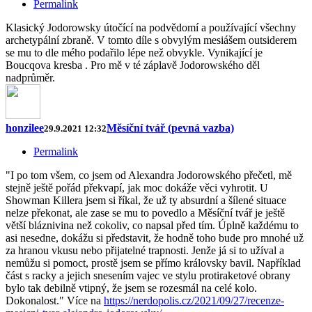
Permalink
Klasický Jodorowsky útočící na podvědomí a používající všechny
archetypální zbraně. V tomto díle s obvylým mesiášem outsiderem
se mu to dle mého podařilo lépe než obvykle. Vynikající je
Boucqova kresba . Pro mě v té záplavě Jodorowského děl
nadprůměr.
honzilee
Měsíční tvář (pevná vazba)
29.9.2021 12:32
Permalink
"I po tom všem, co jsem od Alexandra Jodorowského přečetl, mě
stejně ještě pořád překvapí, jak moc dokáže věci vyhrotit. U
Showman Killera jsem si říkal, že už ty absurdní a šílené situace
nelze překonat, ale zase se mu to povedlo a Měsíční tvář je ještě
větší bláznivina než cokoliv, co napsal před tím. Úplně každému to
asi nesedne, dokážu si představit, že hodně toho bude pro mnohé už
za hranou vkusu nebo přijatelné trapnosti. Jenže já si to užíval a
nemůžu si pomoct, prostě jsem se přímo královsky bavil. Například
část s racky a jejich snesením vajec ve stylu protiraketové obrany
bylo tak debilně vtipný, že jsem se rozesmál na celé kolo.
Dokonalost." Více na
https://nerdopolis.cz/2021/09/27/recenze-