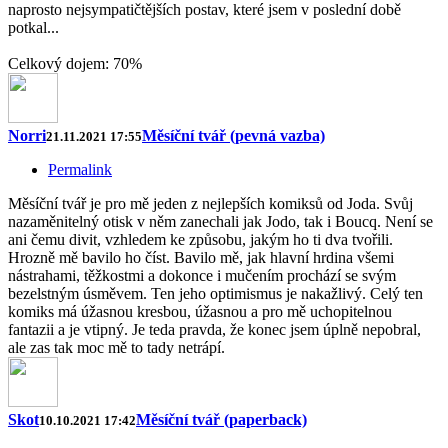
naprosto nejsympatičtějších postav, které jsem v poslední době
potkal...
Celkový dojem: 70%
Norri
Měsíční tvář (pevná vazba)
21.11.2021 17:55
Permalink
Měsíční tvář je pro mě jeden z nejlepších komiksů od Joda. Svůj
nazaměnitelný otisk v něm zanechali jak Jodo, tak i Boucq. Není se
ani čemu divit, vzhledem ke způsobu, jakým ho ti dva tvořili.
Hrozně mě bavilo ho číst. Bavilo mě, jak hlavní hrdina všemi
nástrahami, těžkostmi a dokonce i mučením prochází se svým
bezelstným úsměvem. Ten jeho optimismus je nakažlivý. Celý ten
komiks má úžasnou kresbou, úžasnou a pro mě uchopitelnou
fantazii a je vtipný. Je teda pravda, že konec jsem úplně nepobral,
ale zas tak moc mě to tady netrápí.
Skot
Měsíční tvář (paperback)
10.10.2021 17:42