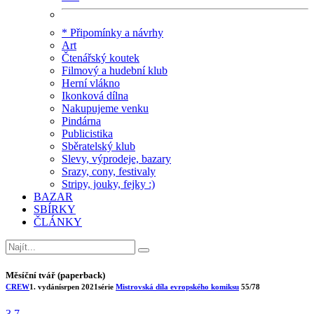
* Připomínky a návrhy
Art
Čtenářský koutek
Filmový a hudební klub
Herní vlákno
Ikonková dílna
Nakupujeme venku
Pindárna
Publicistika
Sběratelský klub
Slevy, výprodeje, bazary
Srazy, cony, festivaly
Stripy, jouky, fejky :)
BAZAR
SBÍRKY
ČLÁNKY
Měsíční tvář (paperback)
CREW
1. vydání
srpen 2021
série
Mistrovská díla evropského komiksu
55/78
3.7