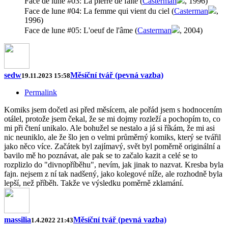
Face de lune #03: La pierre de faîte (
Casterman
, 1996)
Face de lune #04: La femme qui vient du ciel (
Casterman
,
1996)
Face de lune #05: L'oeuf de l'âme (
Casterman
, 2004)
sedw
Měsíční tvář (pevná vazba)
19.11.2023 15:58
Permalink
Komiks jsem dočetl asi před měsícem, ale pořád jsem s hodnocením
otálel, protože jsem čekal, že se mi dojmy rozleží a pochopím to, co
mi při čtení unikalo. Ale bohužel se nestalo a já si říkám, že mi asi
nic neuniklo, ale že šlo jen o velmi průměrný komiks, který se tvářil
jako něco více. Začátek byl zajímavý, svět byl poměrně originální a
bavilo mě ho poznávat, ale pak se to začalo kazit a celé se to
rozplizlo do "divnopříběhu", nevím, jak jinak to nazvat. Kresba byla
fajn. nejsem z ní tak nadšený, jako kolegové níže, ale rozhodně byla
lepší, než příběh. Takže ve výsledku poměrně zklamání.
massilia
Měsíční tvář (pevná vazba)
1.4.2022 21:43