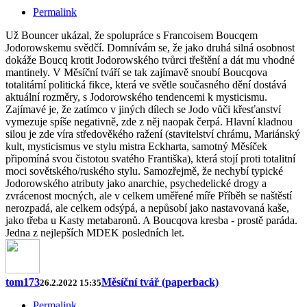
Permalink
Už Bouncer ukázal, že spolupráce s Francoisem Boucqem
Jodorowskemu svědčí. Domnívám se, že jako druhá silná osobnost
dokáže Boucq krotit Jodorowského tvůrci třeštění a dát mu vhodné
mantinely. V Měsíční tváří se tak zajímavě snoubí Boucqova
totalitární politická fikce, která ve světle současného dění dostává
aktuální rozměry, s Jodorowského tendencemi k mysticismu.
Zajímavé je, že zatímco v jiných dílech se Jodo vůči křesťanství
vymezuje spíše negativně, zde z něj naopak čerpá. Hlavní kladnou
silou je zde víra středověkého ražení (stavitelství chrámu, Mariánský
kult, mysticismus ve stylu mistra Eckharta, samotný Měsíček
připomíná svou čistotou svatého Františka), která stojí proti totalitní
moci sovětského/ruského stylu. Samozřejmě, že nechybí typické
Jodorowského atributy jako anarchie, psychedelické drogy a
zvrácenost mocných, ale v celkem uměřené míře Příběh se naštěstí
nerozpadá, ale celkem odsýpá, a nepůsobí jako nastavovaná kaše,
jako třeba u Kasty metabaronů. A Boucqova kresba - prostě paráda.
Jedna z nejlepších MDEK posledních let.
tom173
Měsíční tvář (paperback)
26.2.2022 15:35
Permalink