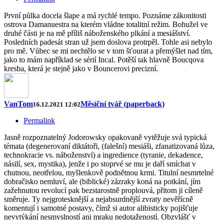
První půlka docela šlape a má rychlé tempo. Poznáme zákonitosti
ostrova Damanuestra na kterém vládne totalitní režim. Bohužel ve
druhé části je na mě příliš náboženského plkání a mesiášství.
Posledních padesát stran už jsem doslova protrpěl. Tohle asi nebylo
pro mě. Vůbec se mi nechtělo se v tom šťourat a přemýšlet nad tím,
jako to mám například se sérií Incal. Potěší tak hlavně Boucqova
kresba, která je stejně jako v Bouncerovi precizní.
VanTom
Měsíční tvář (paperback)
16.12.2021 12:02
Permalink
Jasně rozpoznatelný Jodorowsky opakovaně vytěžuje svá typická
témata (degenerovaní diktátoři, (falešní) mesiáši, zfanatizovaná lůza,
technokracie vs. náboženství) a ingredience (tyranie, dekadence,
násilí, sex, mystika), jenže i po stoprvé se mu je daří smíchat v
chutnou, neotřelou, myšlenkově podnětnou krmi. Titulní nesmrtelné
dobračisko nemluví, ale (biblické) zázraky koná na potkání, jím
zažehnutou revolucí pak bezstarostně proplouvá, přitom ji cíleně
směruje. Ty nejgrotesknější a nejabsurdnější zvraty nevěřícně
komentují i samotné postavy, čímž si autor alibisticky pojišťuje
nevytýkání nesmyslností ani mraku nedotažeností. Obzvlášť v