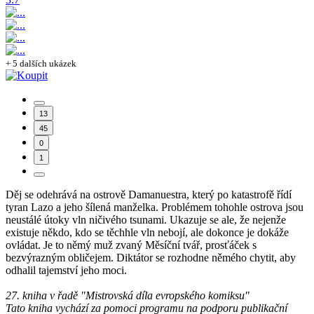
+ 5 dalších ukázek
13
45
0
1
Děj se odehrává na ostrově Damanuestra, který po katastrofě řídí
tyran Lazo a jeho šílená manželka. Problémem tohohle ostrova jsou
neustálé útoky vln ničivého tsunami. Ukazuje se ale, že nejenže
existuje někdo, kdo se těchhle vln nebojí, ale dokonce je dokáže
ovládat. Je to němý muž zvaný Měsíční tvář, prosťáček s
bezvýrazným obličejem. Diktátor se rozhodne němého chytit, aby
odhalil tajemství jeho moci.
27. kniha v řadě "Mistrovská díla evropského komiksu"
Tato kniha vychází za pomoci programu na podporu publikační