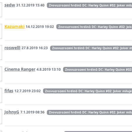
sedw
31.12.2019 15:40
Znovuzrození hrdinů DC: Harley Quinn #02: Joker mil
Kazumaki
14.12.2019 19:02
Znovuzrození hrdinů DC: Harley Quinn #02: Jok
roswelll
27.8.2019 16:23
Znovuzrození hrdinů DC: Harley Quinn #02: Joker m
Cinema Ranger
4.8.2019 13:10
Znovuzrození hrdinů DC: Harley Quinn #02:
fifas
12.7.2019 23:02
Znovuzrození hrdinů DC: Harley Quinn #02: Joker miluje
JohnyG
7.1.2019 08:36
Znovuzrození hrdinů DC: Harley Quinn #02: Joker mil