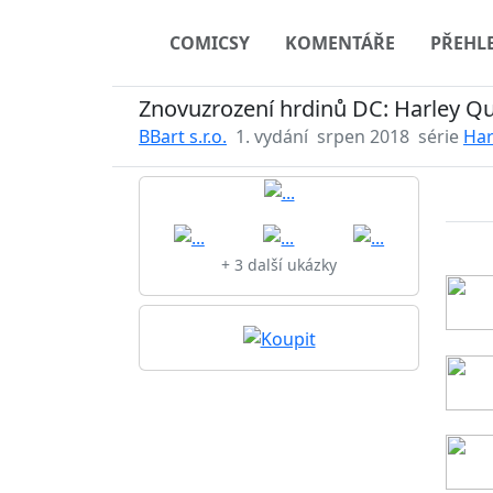
COMICSY
KOMENTÁŘE
PŘEHL
Znovuzrození hrdinů DC: Harley Qu
BBart s.r.o.
1. vydání
srpen 2018
série
Har
+ 3 další ukázky