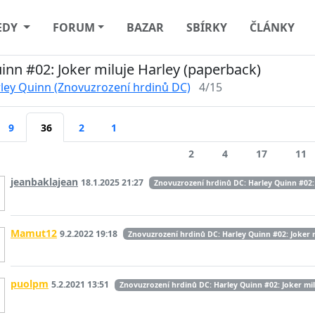
EDY
FORUM
BAZAR
SBÍRKY
ČLÁNKY
inn #02: Joker miluje Harley (paperback)
ley Quinn (Znovuzrození hrdinů DC)
4/15
9
36
2
1
2
4
17
11
jeanbaklajean
18.1.2025 21:27
Znovuzrození hrdinů DC: Harley Quinn #02: 
Mamut12
9.2.2022 19:18
Znovuzrození hrdinů DC: Harley Quinn #02: Joker 
puolpm
5.2.2021 13:51
Znovuzrození hrdinů DC: Harley Quinn #02: Joker mil