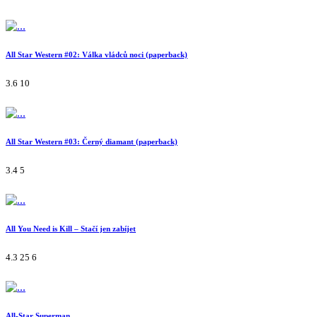
All Star Western #02: Válka vládců noci (paperback)
3.6
10
All Star Western #03: Černý diamant (paperback)
3.4
5
All You Need is Kill – Stačí jen zabíjet
4.3
25
6
All-Star Superman