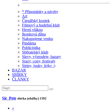
* Připomínky a návrhy
Art
Čtenářský koutek
Filmový a hudební klub
Herní vlákno
Ikonková dílna
Nakupujeme venku
Pindárna
Publicistika
Sběratelský klub
Slevy, výprodeje, bazary
Srazy, cony, festivaly
Stripy, jouky, fejky :)
BAZAR
SBÍRKY
ČLÁNKY
Sir_Pete
sbírka (obálky)
1592
«