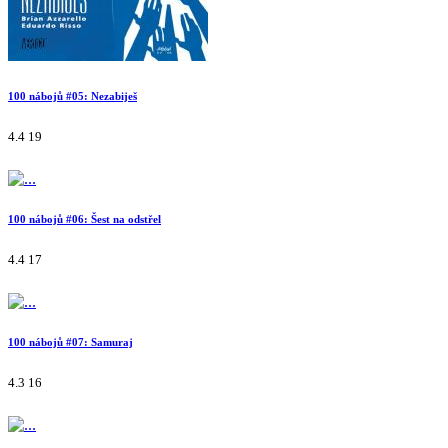
100 nábojů #05: Nezabiješ
4.4
19
100 nábojů #06: Šest na odstřel
4.4
17
100 nábojů #07: Samuraj
4.3
16