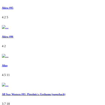
Akira #05
4.2
5
Akira #06
4
2
Alias
4.5
11
All Star Western #01: Pistolníci z Gothamu (paperback)
3.7
18