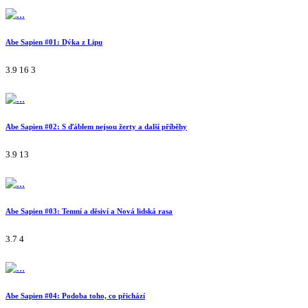
Abe Sapien #01: Dýka z Lipu
3.9
16
3
Abe Sapien #02: S ďáblem nejsou žerty a další příběhy
3.9
13
Abe Sapien #03: Temní a děsiví a Nová lidská rasa
3.7
4
Abe Sapien #04: Podoba toho, co přichází