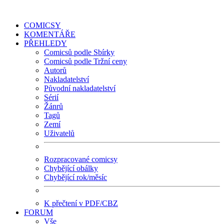
COMICSY
KOMENTÁŘE
PŘEHLEDY
Comicsů podle Sbírky
Comicsů podle Tržní ceny
Autorů
Nakladatelství
Původní nakladatelství
Sérií
Žánrů
Tagů
Zemí
Uživatelů
Rozpracované comicsy
Chybějící obálky
Chybějící rok/měsíc
K přečtení v PDF/CBZ
FORUM
Vše