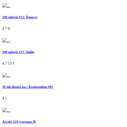
100 nábojů #12: Špinavci
4.7
9
100 nábojů #13: Smůla
4.7
15
1
30 dní dlouhá noc: Kompendium #01
4.1
Aargh! #24 (varianta B)