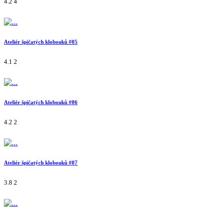
4.2
4
Ateliér špičatých klobouků #05
4.1
2
Ateliér špičatých klobouků #06
4.2
2
Ateliér špičatých klobouků #07
3.8
2