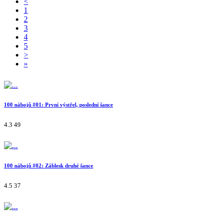
<
1
2
3
4
5
>
»
100 nábojů #01: První výstřel, poslední šance
4.3
49
100 nábojů #02: Záblesk druhé šance
4.5
37