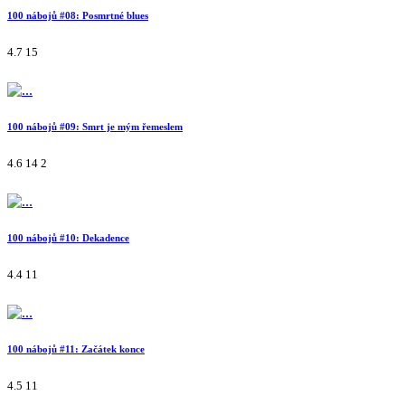
100 nábojů #08: Posmrtné blues
4.7
15
100 nábojů #09: Smrt je mým řemeslem
4.6
14
2
100 nábojů #10: Dekadence
4.4
11
100 nábojů #11: Začátek konce
4.5
11