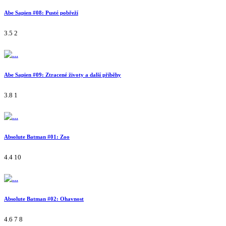
Abe Sapien #08: Pusté pobřeží
3.5
2
Abe Sapien #09: Ztracené životy a další příběhy
3.8
1
Absolute Batman #01: Zoo
4.4
10
Absolute Batman #02: Ohavnost
4.6
7
8