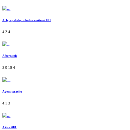
Ach, vy dívky mládím zmítané #01
4.2
4
Afterpunk
3.9
18
4
Agent strachu
4.1
3
Akira #01