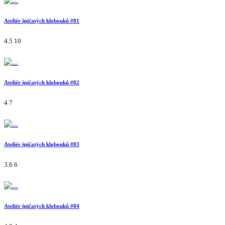
Ateliér špičatých klobouků #01
4.5
10
Ateliér špičatých klobouků #02
4
7
Ateliér špičatých klobouků #03
3.6
6
Ateliér špičatých klobouků #04