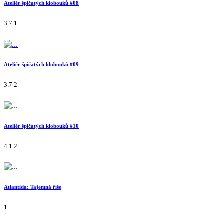
Ateliér špičatých klobouků #08
3.7
1
Ateliér špičatých klobouků #09
3.7
2
Ateliér špičatých klobouků #10
4.1
2
Atlantida: Tajemná říše
1