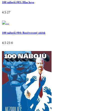
100 nábojů #03: Hlas krve
4.5
27
100 nábojů #04: Rozčtvrcený zítřek
4.5
23
6