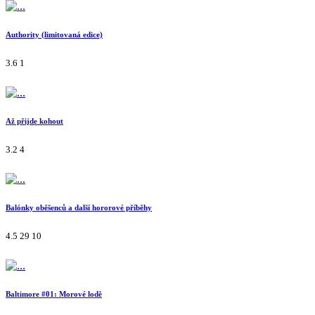
Authority (limitovaná edice)
3.6
1
Až přijde kohout
3.2
4
Balónky oběšenců a další hororové příběhy
4.5
29
10
Baltimore #01: Morové lodě