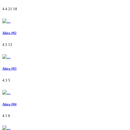
4.4
21
18
Akira #02
4.5
13
Akira #03
4.3
5
Akira #04
4.1
6