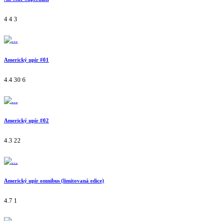
4
4
3
Americký upír #01
4.4
30
6
Americký upír #02
4.3
22
Americký upír omnibus (limitovaná edice)
4.7
1