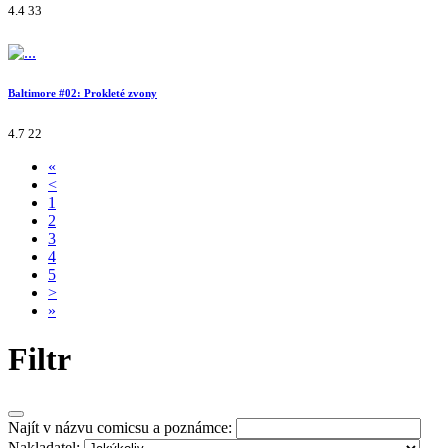
4.4
33
Baltimore #02: Prokleté zvony
4.7
22
«
<
1
2
3
4
5
>
»
Filtr
Najít v názvu comicsu a poznámce:
Nakladatel: