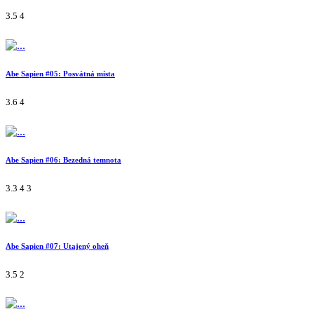
3.5
4
Abe Sapien #05: Posvátná místa
3.6
4
Abe Sapien #06: Bezedná temnota
3.3
4
3
Abe Sapien #07: Utajený oheň
3.5
2