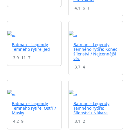
4.1
6
1
Batman – Legendy
Batman – Legendy
Temného rytíře: Jed
Temného rytíře: Konec
šílenství / Nejcennější
3.9
11
7
věc
3.7
4
Batman – Legendy
Batman – Legendy
Temného rytíře: Ostří /
Temného rytíře:
Masky
Šílenství / Nákaza
4.2
9
3.1
2