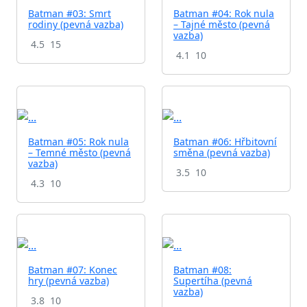
Batman #03: Smrt
Batman #04: Rok nula
rodiny (pevná vazba)
– Tajné město (pevná
vazba)
4.5
15
4.1
10
Batman #05: Rok nula
Batman #06: Hřbitovní
– Temné město (pevná
směna (pevná vazba)
vazba)
3.5
10
4.3
10
Batman #07: Konec
Batman #08:
hry (pevná vazba)
Supertíha (pevná
vazba)
3.8
10