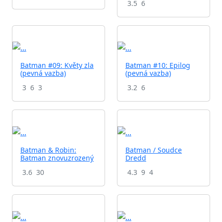
3.5
6
Batman #09: Květy zla
Batman #10: Epilog
(pevná vazba)
(pevná vazba)
3
6
3
3.2
6
Batman & Robin:
Batman / Soudce
Batman znovuzrozený
Dredd
3.6
30
4.3
9
4