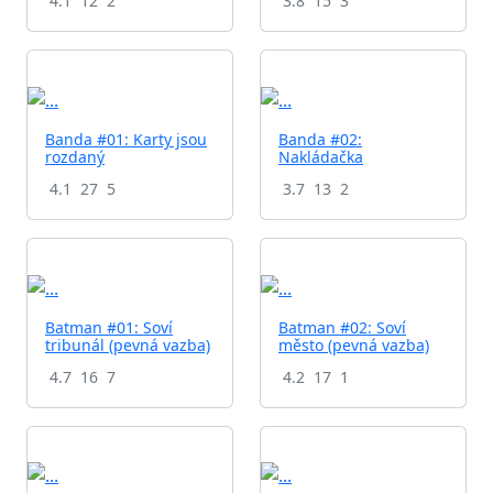
4.1
12
2
3.8
15
3
Banda #01: Karty jsou
Banda #02:
rozdaný
Nakládačka
4.1
27
5
3.7
13
2
Batman #01: Soví
Batman #02: Soví
tribunál (pevná vazba)
město (pevná vazba)
4.7
16
7
4.2
17
1