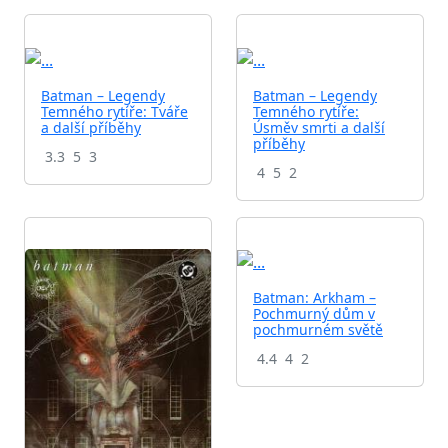
Batman – Legendy
Batman – Legendy
Temného rytíře: Tváře
Temného rytíře:
a další příběhy
Úsměv smrti a další
příběhy
3.3
5
3
4
5
2
Batman: Arkham –
Pochmurný dům v
pochmurném světě
4.4
4
2