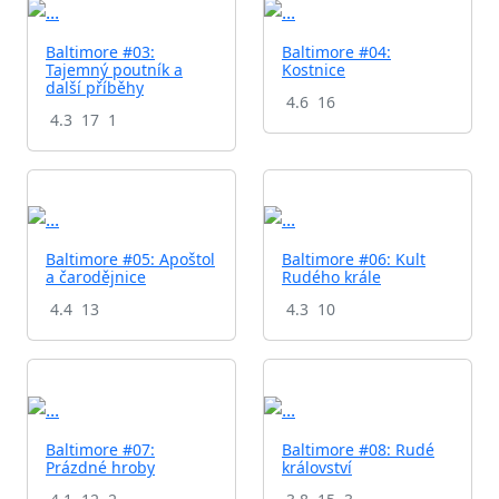
Baltimore #03:
Baltimore #04:
Tajemný poutník a
Kostnice
další příběhy
4.6
16
4.3
17
1
Baltimore #05: Apoštol
Baltimore #06: Kult
a čarodějnice
Rudého krále
4.4
13
4.3
10
Baltimore #07:
Baltimore #08: Rudé
Prázdné hroby
království