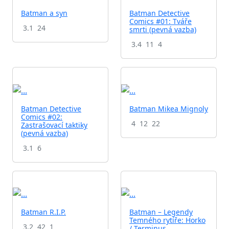
Batman a syn
Batman Detective
Comics #01: Tváře
3.1
24
smrti (pevná vazba)
3.4
11
4
Batman Detective
Batman Mikea Mignoly
Comics #02:
4
12
22
Zastrašovací taktiky
(pevná vazba)
3.1
6
Batman R.I.P.
Batman – Legendy
Temného rytíře: Horko
3.2
42
1
/ Terminus