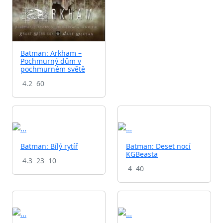
Batman: Arkham –
Pochmurný dům v
pochmurném světě
4.2
60
Batman: Bílý rytíř
Batman: Deset nocí
KGBeasta
4.3
23
10
4
40