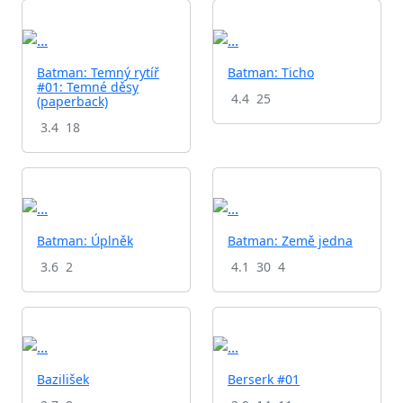
Batman: Temný rytíř
Batman: Ticho
#01: Temné děsy
4.4
25
(paperback)
3.4
18
Batman: Úplněk
Batman: Země jedna
3.6
2
4.1
30
4
Bazilišek
Berserk #01