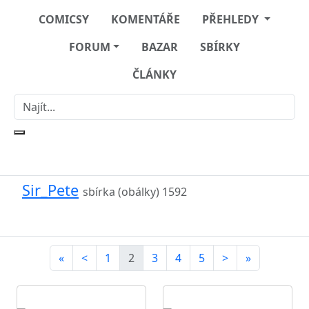
COMICSY
KOMENTÁŘE
PŘEHLEDY
FORUM
BAZAR
SBÍRKY
ČLÁNKY
Sir_Pete
sbírka (obálky)
1592
«
<
1
2
3
4
5
>
»