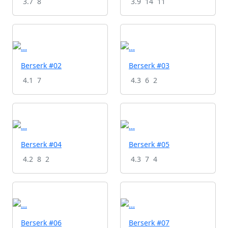
3.7
8
3.9
14
11
Berserk #02
Berserk #03
4.1
7
4.3
6
2
Berserk #04
Berserk #05
4.2
8
2
4.3
7
4
Berserk #06
Berserk #07