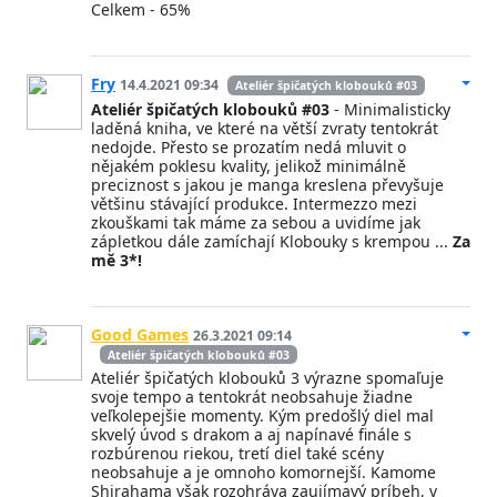
Celkem - 65%
Fry
14.4.2021 09:34
Ateliér špičatých klobouků #03
Ateliér špičatých klobouků #03
- Minimalisticky
laděná kniha, ve které na větší zvraty tentokrát
nedojde. Přesto se prozatím nedá mluvit o
nějakém poklesu kvality, jelikož minimálně
preciznost s jakou je manga kreslena převyšuje
většinu stávající produkce. Intermezzo mezi
zkouškami tak máme za sebou a uvidíme jak
zápletkou dále zamíchají Klobouky s krempou ...
Za
mě 3*!
Good Games
26.3.2021 09:14
Ateliér špičatých klobouků #03
Ateliér špičatých klobouků 3 výrazne spomaľuje
svoje tempo a tentokrát neobsahuje žiadne
veľkolepejšie momenty. Kým predošlý diel mal
skvelý úvod s drakom a aj napínavé finále s
rozbúrenou riekou, tretí diel také scény
neobsahuje a je omnoho komornejší. Kamome
Shirahama však rozohráva zaujímavý príbeh, v