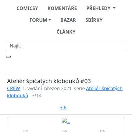
COMICSY
KOMENTÁŘE
PŘEHLEDY
FORUM
BAZAR
SBÍRKY
ČLÁNKY
Ateliér špičatých klobouků #03
CREW
1. vydání
březen 2021
série
Ateliér špičatých
klobouků
3/14
3.6