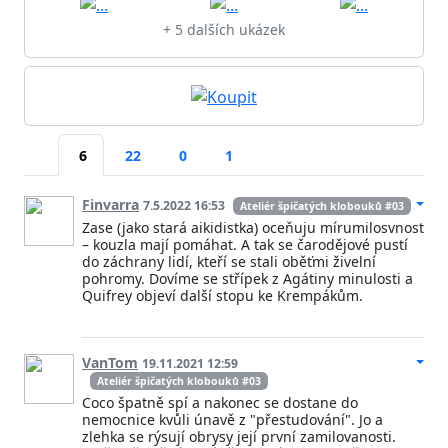
+ 5 dalších ukázek
6
22
0
1
Finvarra
7.5.2022 16:53
Ateliér špičatých klobouků #03
Zase (jako stará aikidistka) oceňuju mírumilosvnost
– kouzla mají pomáhat. A tak se čarodějové pustí
do záchrany lidí, kteří se stali oběťmi živelní
pohromy. Dovíme se střípek z Agátiny minulosti a
Quifrey objeví další stopu ke Krempákům.
VanTom
19.11.2021 12:59
Ateliér špičatých klobouků #03
Coco špatně spí a nakonec se dostane do
nemocnice kvůli únavě z "přestudování". Jo a
zlehka se rýsují obrysy její první zamilovanosti.