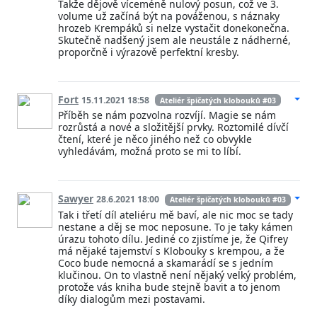
Takže dějově víceméně nulový posun, což ve 3.
volume už začíná být na pováženou, s náznaky
hrozeb Krempáků si nelze vystačit donekonečna.
Skutečně nadšený jsem ale neustále z nádherné,
proporčně i výrazově perfektní kresby.
Fort
15.11.2021 18:58
Ateliér špičatých klobouků #03
Příběh se nám pozvolna rozvíjí. Magie se nám
rozrůstá a nové a složitější prvky. Roztomilé dívčí
čtení, které je něco jiného než co obvykle
vyhledávám, možná proto se mi to líbí.
Sawyer
28.6.2021 18:00
Ateliér špičatých klobouků #03
Tak i třetí díl ateliéru mě baví, ale nic moc se tady
nestane a děj se moc neposune. To je taky kámen
úrazu tohoto dílu. Jediné co zjistíme je, že Qifrey
má nějaké tajemství s Klobouky s krempou, a že
Coco bude nemocná a skamarádí se s jedním
klučinou. On to vlastně není nějaký velký problém,
protože vás kniha bude stejně bavit a to jenom
díky dialogům mezi postavami.